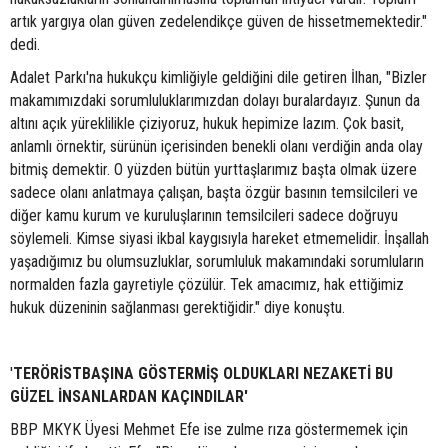
artık yargıya olan güven zedelendikçe güven de hissetmemektedir."
dedi.
Adalet Parkı'na hukukçu kimliğiyle geldiğini dile getiren İlhan, "Bizler
makamımızdaki sorumluluklarımızdan dolayı buralardayız. Şunun da
altını açık yüreklilikle çiziyoruz, hukuk hepimize lazım. Çok basit,
anlamlı örnektir, sürünün içerisinden benekli olanı verdiğin anda olay
bitmiş demektir. O yüzden bütün yurttaşlarımız başta olmak üzere
sadece olanı anlatmaya çalışan, başta özgür basının temsilcileri ve
diğer kamu kurum ve kuruluşlarının temsilcileri sadece doğruyu
söylemeli. Kimse siyasi ikbal kaygısıyla hareket etmemelidir. İnşallah
yaşadığımız bu olumsuzluklar, sorumluluk makamındaki sorumluların
normalden fazla gayretiyle çözülür. Tek amacımız, hak ettiğimiz
hukuk düzeninin sağlanması gerektiğidir." diye konuştu.
'
TERÖRİSTBAŞINA GÖSTERMİŞ OLDUKLARI NEZAKETİ BU
GÜZEL İNSANLARDAN KAÇINDILAR'
BBP MKYK Üyesi Mehmet Efe ise zulme rıza göstermemek için