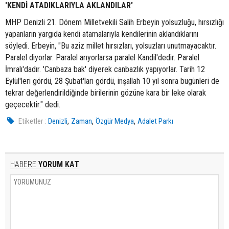
'KENDİ ATADIKLARIYLA AKLANDILAR'
MHP Denizli 21. Dönem Milletvekili Salih Erbeyin yolsuzluğu, hırsızlığı
yapanların yargıda kendi atamalarıyla kendilerinin aklandıklarını
söyledi. Erbeyin, "Bu aziz millet hırsızları, yolsuzları unutmayacaktır.
Paralel diyorlar. Paralel arıyorlarsa paralel Kandil'dedir. Paralel
İmralı'dadır. 'Canbaza bak' diyerek canbazlık yapıyorlar. Tarih 12
Eylül'leri gördü, 28 Şubat'ları gördü, inşallah 10 yıl sonra bugünleri de
tekrar değerlendirildiğinde birilerinin gözüne kara bir leke olarak
geçecektir." dedi.
,
,
,
Etiketler :
Denizli
Zaman
Özgür Medya
Adalet Parkı
HABERE
YORUM KAT