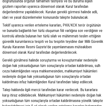
doğrultusunda örgütün tamamen tasfiyesi ve bu duruma ilişkin
gözlem raporları uyarınca dönemsel olarak Kurul tarafından
değerlendirme yapılabilecek. Kurulun gerekli görmesi halinde adli,
idari ve yasal düzenlemeler konusunda talepte bulunulacak.
Teklif uyarınca verilen erteleme kararları, PKK/KCK terör örgütünün
ve bununla bağlantılı her türlü oluşumun fiili varlığına son verdiğinin ve
kontrolü altında bulunan her türlü silah ve mühimmatı teslim ettiğinin
güvenlik kurumlarınca tespiti ve bu tespitin teyidine dair Milli Güvenlik
Kurulu Kararının Resmi Gazete'de yayımlanmasını müteakiben
dönemsel olarak Kurul tarafından değerlendirilecek.
Gerekli görülmesi halinde soruşturma ve kovuşturmalar nedeniyle
doğan hak yoksunluğunun tüm sonuçlarıyla ortadan kaldırılması, sulh
ceza hakimliğinden veya mahkemesinden, mahkumiyet hükümleri
nedeniyle doğan hak yoksunluğunun tüm sonuçlarıyla ortadan
kaldırılması infaz hakimliğinden Kurul tarafından talep edilecek.
Talep hakkında ilgili mercii tarafından karar verilecek. Bu kararlara
karşı itiraz edilebilecek. Mahkumiyet hükümleri nedeniyle doğan hak
yoksunluğunun tüm sonuçlarıyla ortadan kaldırılmasına yönelik talepte