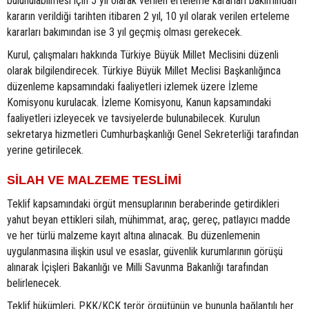
bulunulabilmesi için 5 yıl olarak verilen erteleme kararları bakımından
kararın verildiği tarihten itibaren 2 yıl, 10 yıl olarak verilen erteleme
kararları bakımından ise 3 yıl geçmiş olması gerekecek.
Kurul, çalışmaları hakkında Türkiye Büyük Millet Meclisini düzenli
olarak bilgilendirecek. Türkiye Büyük Millet Meclisi Başkanlığınca
düzenleme kapsamındaki faaliyetleri izlemek üzere İzleme
Komisyonu kurulacak. İzleme Komisyonu, Kanun kapsamındaki
faaliyetleri izleyecek ve tavsiyelerde bulunabilecek. Kurulun
sekretarya hizmetleri Cumhurbaşkanlığı Genel Sekreterliği tarafından
yerine getirilecek.
SİLAH VE MALZEME TESLİMİ
Teklif kapsamındaki örgüt mensuplarının beraberinde getirdikleri
yahut beyan ettikleri silah, mühimmat, araç, gereç, patlayıcı madde
ve her türlü malzeme kayıt altına alınacak. Bu düzenlemenin
uygulanmasına ilişkin usul ve esaslar, güvenlik kurumlarının görüşü
alınarak İçişleri Bakanlığı ve Milli Savunma Bakanlığı tarafından
belirlenecek.
Teklif hükümleri, PKK/KCK terör örgütünün ve bununla bağlantılı her