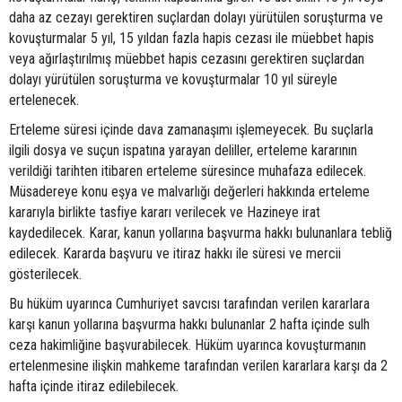
daha az cezayı gerektiren suçlardan dolayı yürütülen soruşturma ve
kovuşturmalar 5 yıl, 15 yıldan fazla hapis cezası ile müebbet hapis
veya ağırlaştırılmış müebbet hapis cezasını gerektiren suçlardan
dolayı yürütülen soruşturma ve kovuşturmalar 10 yıl süreyle
ertelenecek.
Erteleme süresi içinde dava zamanaşımı işlemeyecek. Bu suçlarla
ilgili dosya ve suçun ispatına yarayan deliller, erteleme kararının
verildiği tarihten itibaren erteleme süresince muhafaza edilecek.
Müsadereye konu eşya ve malvarlığı değerleri hakkında erteleme
kararıyla birlikte tasfiye kararı verilecek ve Hazineye irat
kaydedilecek. Karar, kanun yollarına başvurma hakkı bulunanlara tebliğ
edilecek. Kararda başvuru ve itiraz hakkı ile süresi ve mercii
gösterilecek.
Bu hüküm uyarınca Cumhuriyet savcısı tarafından verilen kararlara
karşı kanun yollarına başvurma hakkı bulunanlar 2 hafta içinde sulh
ceza hakimliğine başvurabilecek. Hüküm uyarınca kovuşturmanın
ertelenmesine ilişkin mahkeme tarafından verilen kararlara karşı da 2
hafta içinde itiraz edilebilecek.