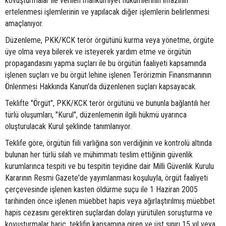
kovuşturmalar ile verilen mahkumiyet hükümlerinin infazının
ertelenmesi işlemlerinin ve yapılacak diğer işlemlerin belirlenmesi
amaçlanıyor.
Düzenleme, PKK/KCK terör örgütünü kurma veya yönetme, örgüte
üye olma veya bilerek ve isteyerek yardım etme ve örgütün
propagandasını yapma suçları ile bu örgütün faaliyeti kapsamında
işlenen suçları ve bu örgüt lehine işlenen Terörizmin Finansmanının
Önlenmesi Hakkında Kanun'da düzenlenen suçları kapsayacak.
Teklifte "Örgüt", PKK/KCK terör örgütünü ve bununla bağlantılı her
türlü oluşumları, "Kurul", düzenlemenin ilgili hükmü uyarınca
oluşturulacak Kurul şeklinde tanımlanıyor.
Teklife göre, örgütün fiili varlığına son verdiğinin ve kontrolü altında
bulunan her türlü silah ve mühimmatı teslim ettiğinin güvenlik
kurumlarınca tespiti ve bu tespitin teyidine dair Milli Güvenlik Kurulu
Kararının Resmi Gazete'de yayımlanması koşuluyla, örgüt faaliyeti
çerçevesinde işlenen kasten öldürme suçu ile 1 Haziran 2005
tarihinden önce işlenen müebbet hapis veya ağırlaştırılmış müebbet
hapis cezasını gerektiren suçlardan dolayı yürütülen soruşturma ve
kovuşturmalar hariç, teklifin kapsamına giren ve üst sınırı 15 yıl veya