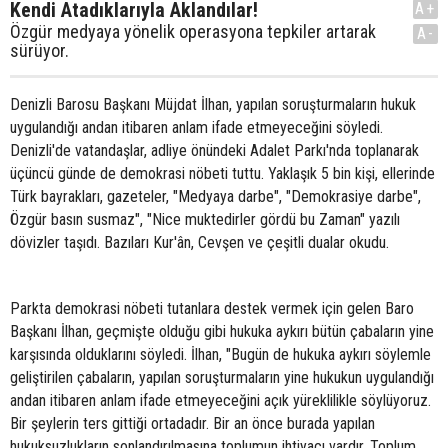
Kendi Atadıklarıyla Aklandılar!
A+
Özgür medyaya yönelik operasyona tepkiler artarak
A-
sürüyor.
Denizli Barosu Başkanı Müjdat İlhan, yapılan soruşturmaların hukuk
uygulandığı andan itibaren anlam ifade etmeyeceğini söyledi.
Denizli'de vatandaşlar, adliye önündeki Adalet Parkı'nda toplanarak
üçüncü günde de demokrasi nöbeti tuttu. Yaklaşık 5 bin kişi, ellerinde
Türk bayrakları, gazeteler, "Medyaya darbe", "Demokrasiye darbe",
Özgür basın susmaz", "Nice muktedirler gördü bu Zaman" yazılı
dövizler taşıdı. Bazıları Kur'ân, Cevşen ve çeşitli dualar okudu.
Parkta demokrasi nöbeti tutanlara destek vermek için gelen Baro
Başkanı İlhan, geçmişte olduğu gibi hukuka aykırı bütün çabaların yine
karşısında olduklarını söyledi. İlhan, "Bugün de hukuka aykırı söylemle
geliştirilen çabaların, yapılan soruşturmaların yine hukukun uygulandığı
andan itibaren anlam ifade etmeyeceğini açık yüreklilikle söylüyoruz.
Bir şeylerin ters gittiği ortadadır. Bir an önce burada yapılan
hukuksuzlukların sonlandırılmasına toplumun ihtiyacı vardır. Toplum