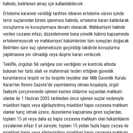
halinde, belirlenen amaç için kullanılabilecek.
Erteleme kararının verildiği tarihten itibaren erteleme süresi içinde
terör suçlarından birinin işlenmesi halinde, erteleme kararı kaldırılarak
soruşturma ve kovuşturmaya devam olunacak. Mahkumiyet halinde
verilen cezanın infazı, düzenlemenin buna yönelik hükmü kapsamında
ertelenmeyecek ve mahkumiyet hükümlerinin tüm sonuçları doğacak.
Belirtilen süre suç işlenmeksizin geçirildiği takdirde kovuşturma
yapılmasına yer olmadığı veya düşme kararı verilecek.
Teklifle, örgütün fiili varlığına son verdiğinin ve kontrolü altında
bulunan her türlü silah ve mühimmatı teslim ettiğinin güvenlik
kurumlarınca tespiti ve bu tespitin teyidine dair Milli Güvenlik Kurulu
Kararı'nın Resmi Gazete'de yayımlanmış olması koşuluyla, örgüt
faaliyeti çerçevesinde işlenen kasten öldürme suçundan mahkum
olanlar ile 1 Haziran 2005 tarihinden önce işlenen suçlar nedeniyle
müebbet hapis veya ağırlaştırılmış müebbet hapis cezasına mahkum
olanlar hariç olmak üzere, düzenleme kapsamına giren suçlardan,
toplam 15 yıl veya daha az hapis cezasına mahkum olan hükümlülerin
cezalarının infazı 5 yıl süreyle, toplam 15 yıldan fazla hapis cezası ile
müebbet hapis veya ağırlaştırılmış müebbet hapis cezasına mahkum