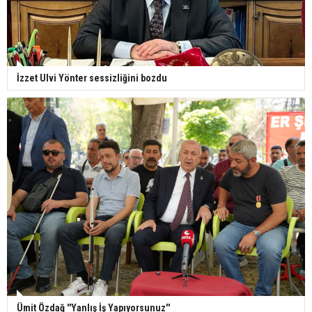
İzzet Ulvi Yönter sessizliğini bozdu
Ümit Özdağ ''Yanlış İş Yapıyorsunuz''