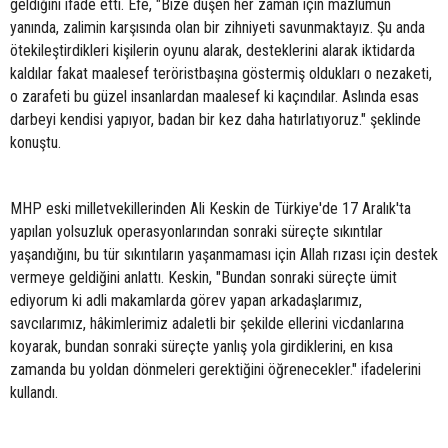
geldiğini ifade etti. Efe, "Bize düşen her zaman için mazlumun
yanında, zalimin karşısında olan bir zihniyeti savunmaktayız. Şu anda
ötekileştirdikleri kişilerin oyunu alarak, desteklerini alarak iktidarda
kaldılar fakat maalesef teröristbaşına göstermiş oldukları o nezaketi,
o zarafeti bu güzel insanlardan maalesef ki kaçındılar. Aslında esas
darbeyi kendisi yapıyor, badan bir kez daha hatırlatıyoruz." şeklinde
konuştu.
MHP eski milletvekillerinden Ali Keskin de Türkiye'de 17 Aralık'ta
yapılan yolsuzluk operasyonlarından sonraki süreçte sıkıntılar
yaşandığını, bu tür sıkıntıların yaşanmaması için Allah rızası için destek
vermeye geldiğini anlattı. Keskin, "Bundan sonraki süreçte ümit
ediyorum ki adli makamlarda görev yapan arkadaşlarımız,
savcılarımız, hâkimlerimiz adaletli bir şekilde ellerini vicdanlarına
koyarak, bundan sonraki süreçte yanlış yola girdiklerini, en kısa
zamanda bu yoldan dönmeleri gerektiğini öğrenecekler." ifadelerini
kullandı.