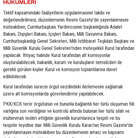
HÜKÜMLERİ
Teklif kapsamındaki faaliyetlerin uygulanmasının takibi ve
değerlendirilmesi, düzenlemenin Resmi Gazete'de yayımlanmasını
müteakiben, Cumhurbaşkanı Yardımcısının başkanlığında Adalet
Bakanı, Dışişleri Bakanı, İçişleri Bakanı, Milli Savunma Bakanı,
Cumhurbaşkanlığı Genel Sekreteri, Milli İstihbarat Teşkilatı Başkanı ve
Milli Güvenlik Kurulu Genel Sekreteri'nden müteşekkil Kurul tarafından
yapılacak. İhtiyaç halinde Kurul tarafından alt komisyonlar
oluşturulabilecek, bakanlık, kurum ve kuruluşların temsilcileri ile
gerekli görülen kişiler Kurul ve komisyon toplantılarına davet
edilebilecek.
Kurul tarafından sürecin örgüt nezdindeki ilerlemesini sağlamak
üzere alt komisyonlarda görevlendirme yapılabilecek.
PKK/KCK terör örgütünün ve bununla bağlantılı her türlü oluşumun fiili
varlığına son verdiğinin ve kontrolü altında bulunan her türlü silah ve
mühimmatı teslim ettiğinin güvenlik kurumlarınca tespiti ve bu
tespitin teyidine dair Milli Güvenlik Kurulu Kararı'nın Resmi Gazete'de
yayımlanmasını müteakiben bu düzenlemenin amacı ve kapsamı