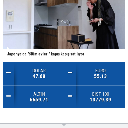
Japonya’da "ölüm evleri" kapış kapış satılıyor
DOLAR
EURO
47.68
55.13
ALTIN
BIST 100
6659.71
13779.39