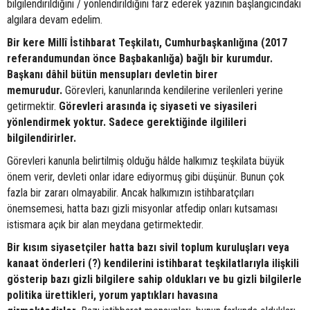
bilgilendirildiğini / yönlendirildiğini farz ederek yazının başlangıcındaki
algılara devam edelim.
Bir kere Millî İstihbarat Teşkilatı, Cumhurbaşkanlığına (2017
referandumundan önce Başbakanlığa) bağlı bir kurumdur.
Başkanı dâhil bütün mensupları devletin birer
memurudur.
Görevleri, kanunlarında kendilerine verilenleri yerine
getirmektir.
Görevleri arasında iç siyaseti ve siyasileri
yönlendirmek yoktur. Sadece gerektiğinde ilgilileri
bilgilendirirler.
Görevleri kanunla belirtilmiş olduğu hâlde halkımız teşkilata büyük
önem verir, devleti onlar idare ediyormuş gibi düşünür. Bunun çok
fazla bir zararı olmayabilir. Ancak halkımızın istihbaratçıları
önemsemesi, hatta bazı gizli misyonlar atfedip onları kutsaması
istismara açık bir alan meydana getirmektedir.
Bir kısım siyasetçiler hatta bazı sivil toplum kuruluşları veya
kanaat önderleri (?) kendilerini istihbarat teşkilatlarıyla ilişkili
gösterip bazı gizli bilgilere sahip oldukları ve bu gizli bilgilerle
politika ürettikleri, yorum yaptıkları havasına