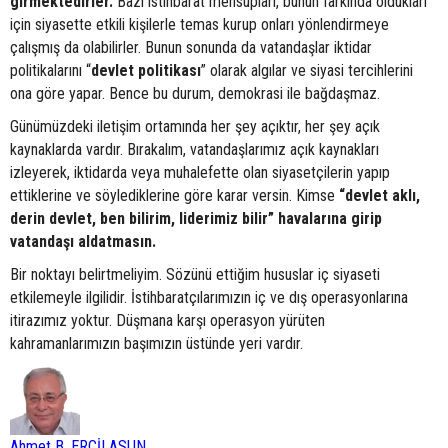
girmektedirler.
Bazı istihbarat mensupları, bunun farkında oldukları
için siyasette etkili kişilerle temas kurup onları yönlendirmeye
çalışmış da olabilirler. Bunun sonunda da vatandaşlar iktidar
politikalarını “
devlet
politikası
” olarak algılar ve siyasi tercihlerini
ona göre yapar. Bence bu durum, demokrasi ile bağdaşmaz.
Günümüzdeki iletişim ortamında her şey açıktır, her şey açık
kaynaklarda vardır. Bırakalım, vatandaşlarımız açık kaynakları
izleyerek, iktidarda veya muhalefette olan siyasetçilerin yapıp
ettiklerine ve söylediklerine göre karar versin. Kimse
“devlet aklı,
derin devlet, ben bilirim, liderimiz bilir” havalarına girip
vatandaşı aldatmasın.
Bir noktayı belirtmeliyim. Sözünü ettiğim hususlar iç siyaseti
etkilemeyle ilgilidir. İstihbaratçılarımızın iç ve dış operasyonlarına
itirazımız yoktur. Düşmana karşı operasyon yürüten
kahramanlarımızın başımızın üstünde yeri vardır.
Ahmet B. ERCİLASUN