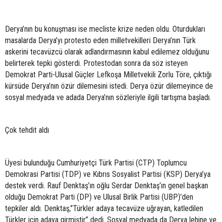
Derya’nın bu konuşması ise mecliste krize neden oldu. Oturdukları
masalarda Derya’yı protesto eden milletvekilleri Derya’nın Türk
askerini tecavüzcü olarak adlandırmasının kabul edilemez olduğunu
belirterek tepki gösterdi. Protestodan sonra da söz isteyen
Demokrat Parti-Ulusal Güçler Lefkoşa Milletvekili Zorlu Töre, çıktığı
kürsüde Derya’nın özür dilemesini istedi. Derya özür dilemeyince de
sosyal medyada ve adada Derya’nın sözleriyle ilgili tartışma başladı.
Çok tehdit aldı
Üyesi bulunduğu Cumhuriyetçi Türk Partisi (CTP) Toplumcu
Demokrasi Partisi (TDP) ve Kıbrıs Sosyalist Partisi (KSP) Derya’ya
destek verdi. Rauf Denktaş’ın oğlu Serdar Denktaş’ın genel başkan
olduğu Demokrat Parti (DP) ve Ulusal Birlik Partisi (UBP)’den
tepkiler aldı. Denktaş,”Türkler adaya tecavüze uğrayan, katledilen
Türkler için adaya girmiştir” dedi. Sosyal medyada da Derya lehine ve