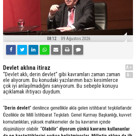
08:12
09 Ağustos 2026
Devlet aklına itiraz
A+
“Devlet aklı, derin devlet” gibi kavramları zaman zaman
A-
ele alıyorum. Bu konudaki yazılarımın bazı kesimlerce
çok iyi anlaşılmadığını sanıyorum. Bu sebeple konuyu
açıklamak ihtiyacı duydum.
“
Derin devlet
” denilince genellikle akla gelen istihbarat teşkilatlarıdır.
Özellikle de Millî İstihbarat Teşkilatı. Genel Kurmay Başkanlığı, kuvvet
komutanlıkları, yüksek mahkemeler de bu kavramın içinde
düşünülüyor olabilir. “
Olabilir
”
diyorum çünkü kavramı kullananlar
da ne kastettiklerini açıkça belirtmiyorlar. Milletin aklına da ilk