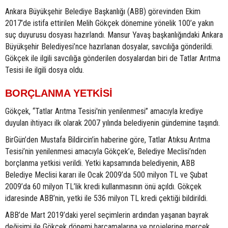
Ankara Büyükşehir Belediye Başkanlığı (ABB) görevinden Ekim
2017’de istifa ettirilen Melih Gökçek dönemine yönelik 100’e yakın
suç duyurusu dosyası hazırlandı. Mansur Yavaş başkanlığındaki Ankara
Büyükşehir Belediyesi’nce hazırlanan dosyalar, savcılığa gönderildi.
Gökçek ile ilgili savcılığa gönderilen dosyalardan biri de Tatlar Arıtma
Tesisi ile ilgili dosya oldu.
BORÇLANMA YETKİSİ
Gökçek, “Tatlar Arıtma Tesisi'nin yenilenmesi” amacıyla krediye
duyulan ihtiyacı ilk olarak 2007 yılında belediyenin gündemine taşındı.
BirGün’den Mustafa Bildircin’in haberine göre, Tatlar Atıksu Arıtma
Tesisi’nin yenilenmesi amacıyla Gökçek’e, Belediye Meclisi’nden
borçlanma yetkisi verildi. Yetki kapsamında belediyenin, ABB
Belediye Meclisi kararı ile Ocak 2009’da 500 milyon TL ve Şubat
2009’da 60 milyon TL’lik kredi kullanmasının önü açıldı. Gökçek
idaresinde ABB’nin, yetki ile 536 milyon TL kredi çektiği bildirildi.
ABB’de Mart 2019’daki yerel seçimlerin ardından yaşanan bayrak
değişimi ile Gökçek dönemi harcamalarına ve projelerine mercek