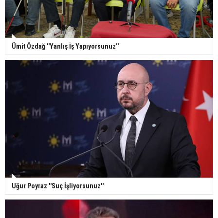
Ümit Özdağ ''Yanlış İş Yapıyorsunuz''
Uğur Poyraz ''Suç İşliyorsunuz''