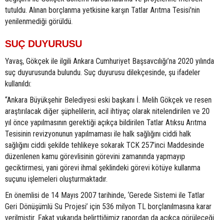
tutuldu. Alınan borçlanma yetkisine karşın Tatlar Arıtma Tesisi'nin
yenilenmediği görüldü.
SUÇ DUYURUSU
Yavaş, Gökçek ile ilgili Ankara Cumhuriyet Başsavcılığı’na 2020 yılında
suç duyurusunda bulundu. Suç duyurusu dilekçesinde, şu ifadeler
kullanıldı:
“Ankara Büyükşehir Belediyesi eski başkanı İ. Melih Gökçek ve resen
araştırılacak diğer şüphelilerin, acil ihtiyaç olarak nitelendirilen ve 20
yıl önce yapılmasının gerektiği açıkça bildirilen Tatlar Atıksu Arıtma
Tesisinin revizyonunun yapılmaması ile halk sağlığını ciddi halk
sağlığını ciddi şekilde tehlikeye sokarak TCK 257’inci Maddesinde
düzenlenen kamu görevlisinin görevini zamanında yapmayıp
geciktirmesi, yani görevi ihmal şeklindeki görevi kötüye kullanma
suçunu işlemeleri oluşturmaktadır.
En önemlisi de 14 Mayıs 2007 tarihinde, ‘Gerede Sistemi ile Tatlar
Geri Dönüşümlü Su Projesi’ için 536 milyon TL borçlanılmasına karar
verilmiştir. Fakat yukarıda belirttiğimiz rapordan da açıkça görüleceği