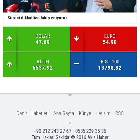
Süreci dikkatlice takip ediyoruz
DOLAR
EURO
47.69
54.98
ALTIN
BIST 100
6537.92
13798.82
Denizli Haberleri
Ana Sayfa
Künye
İletişim
RSS
+90 212 243 27 67 - 0535.229 35 36
Tüm Hakları Saklıdır © 2016
Akis Haber