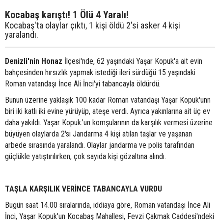
Kocabaş karıştı! 1 Ölü 4 Yaralı!
Kocabaş'ta olaylar çıktı, 1 kişi öldü 2'si asker 4 kişi
yaralandı.
Denizli'nin Honaz
İlçesi'nde, 62 yaşındaki Yaşar Kopuk'a ait evin
bahçesinden hırsızlık yapmak istediği ileri sürdüğü 15 yaşındaki
Roman vatandaşı İnce Ali İnci'yi tabancayla öldürdü.
Bunun üzerine yaklaşık 100 kadar Roman vatandaşı Yaşar Kopuk'unn
biri iki katlı iki evine yürüyüp, ateşe verdi. Ayrıca yakınlarına ait üç ev
daha yakıldı. Yaşar Kopuk.'un komşularının da karşılık vermesi üzerine
büyüyen olaylarda 2'si Jandarma 4 kişi atılan taşlar ve yaşanan
arbede sırasında yaralandı. Olaylar jandarma ve polis tarafından
güçlükle yatıştırılırken, çok sayıda kişi gözaltına alındı.
TAŞLA KARŞILIK VERİNCE TABANCAYLA VURDU
Bugün saat 14.00 sıralarında, iddiaya göre, Roman vatandaşı İnce Ali
İnci, Yaşar Kopuk'un Kocabaş Mahallesi, Fevzi Çakmak Caddesi'ndeki