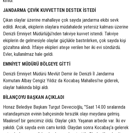
kırıldı.
JANDARMA ÇEVİK KUVVETTEN DESTEK İSTEDİ
Çıkan olaylar üzerine mahalleye çok sayıda jandarma ekibi sevk
edildi. Ancak, ekiplerin olaylara müdahalede yetersiz kalması üzerine
Denizli Emniyet Müdürlüğü'nden takviye kuvvet istendi. Takviye
ekiplerin de gelmesiyle olaylar güçlükle bastırılırken, çok sayıda kişi
gözaltına alındı. İtfaiye ekipleri ateşe verilen her iki evi söndürdü.
Evler, kullanılmaz hale geldi.
EMNİYET MÜDÜRÜ BÖLGEYE GİTTİ
Denizli Emniyet Müdürü Mevlüt Demir ile Denizli İl Jandarma
Komutanı Albay Cengiz Yıldız da Kocabaş Mahallesi'ne giderek,
olaylar hakkında bilgi aldı.
BİLANÇOYU BAŞKAN AÇIKLADI
Honaz Belediye Başkanı Turgut Devecioğlu, "Saat 14.00 sıralarında
vatandaşımızın evinin bahçesinde hırsızlık olayı meydana gelmiş.
Maalesef bir gencimiz öldü. Olaylar çıktı. Yaşanan arbede var. İki ev
yakıldı. Çok sayıda evin camı kırıldı. Olaydan sonra Kocabaş'a gelerek