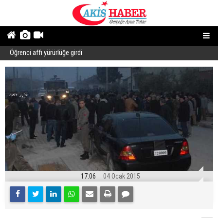
Öğrenci affı yürürlüğe girdi
B
17:06
04 Ocak 2015