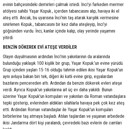
evinin bahçesindeki demirleri çalmak istedi. İnci'yi farkeden mermer
atölyesi sahibi Yaşar Kopuk., içerden tabancasını alıp, havaya iki el
ateş etti. Ancak, bu uyarısına İnci'nin taş atarak karşılık vermesine
sinirlenen Kopuk., tabancasını bir kez daha ateşleyip, İnci'yi
göğsünden vurdu. İnci, kanlar içinde kalıp, olay yerinde yaşamını
yitirdi.
BENZİN DÖKEREK EVİ ATEŞE VERDİLER
Olayın duyulmasının ardından İnci'nin yakınlarının da aralarında
bulunduğu yaklaşık 100 kişilik bir grup, Yaşar Kopuk.'un evine yürüdü.
Grup içinden yaşları 15-16 olduğu tahmin edilen ikisi Yaşar Kopuk'un
aynı avluya bakan biri tek, diğeri iki katlı evine girip, eşyalardan
bazılarını pencereden attı. Ardından da benzin dökerek evleri ateşe
verdi. Ayrıca Kopuk'un yakınlarına ait üç ev daha yakıldı. Bunun
üzerine Yaşar Kopuk'un komşuları ve yakınları da Roman vatandaşlara
tepki gösterip, evlerinden aldıkları silahlarla havaya pek çok kez ateş
etti. Ardından Roman vatandaşlar ile Yaşar Kopuk'un komşuları
birbirlerine taş atmaya başladı. Atılan taşlardan ve yaşanan arbedede
ikisi Jandarma dört kişi yaralandı, çevredeki bazı evlerin de camları