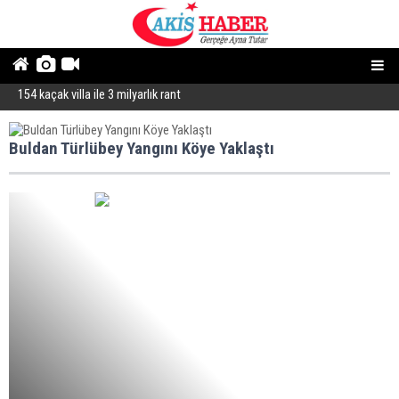
154 kaçak villa ile 3 milyarlık rant
“
Cumhurbaşkanına hakaret sorunu
Buldan Türlübey Yangını Köye Yaklaştı