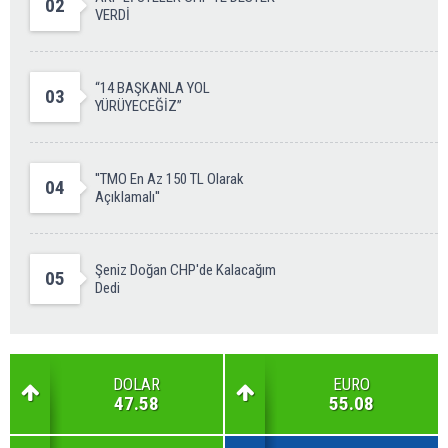
02
VERDİ
“14 BAŞKANLA YOL
03
YÜRÜYECEĞİZ”
''TMO En Az 150 TL Olarak
04
Açıklamalı''
Şeniz Doğan CHP'de Kalacağım
05
Dedi
DOLAR
EURO
47.58
55.08