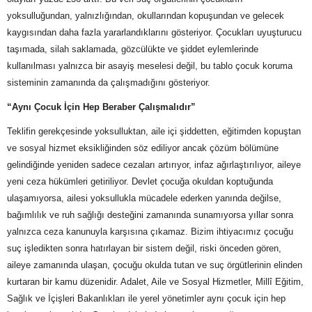
yoksulluğundan, yalnızlığından, okullarından kopuşundan ve gelecek
kaygısından daha fazla yararlandıklarını gösteriyor. Çocukları uyuşturucu
taşımada, silah saklamada, gözcülükte ve şiddet eylemlerinde
kullanılması yalnızca bir asayiş meselesi değil, bu tablo çocuk koruma
sisteminin zamanında da çalışmadığını gösteriyor.
“Aynı Çocuk İçin Hep Beraber Çalışmalıdır”
Teklifin gerekçesinde yoksulluktan, aile içi şiddetten, eğitimden kopuştan
ve sosyal hizmet eksikliğinden söz ediliyor ancak çözüm bölümüne
gelindiğinde yeniden sadece cezaları artırıyor, infaz ağırlaştırılıyor, aileye
yeni ceza hükümleri getiriliyor. Devlet çocuğa okuldan koptuğunda
ulaşamıyorsa, ailesi yoksullukla mücadele ederken yanında değilse,
bağımlılık ve ruh sağlığı desteğini zamanında sunamıyorsa yıllar sonra
yalnızca ceza kanunuyla karşısına çıkamaz. Bizim ihtiyacımız çocuğu
suç işledikten sonra hatırlayan bir sistem değil, riski önceden gören,
aileye zamanında ulaşan, çocuğu okulda tutan ve suç örgütlerinin elinden
kurtaran bir kamu düzenidir. Adalet, Aile ve Sosyal Hizmetler, Millî Eğitim,
Sağlık ve İçişleri Bakanlıkları ile yerel yönetimler aynı çocuk için hep