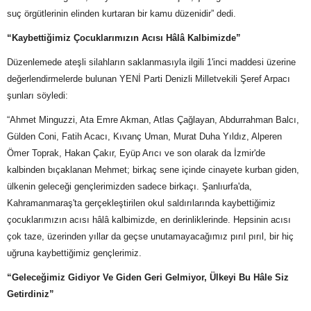
suç örgütlerinin elinden kurtaran bir kamu düzenidir” dedi.
“Kaybettiğimiz Çocuklarımızın Acısı Hâlâ Kalbimizde”
Düzenlemede ateşli silahların saklanmasıyla ilgili 1'inci maddesi üzerine
değerlendirmelerde bulunan YENİ Parti Denizli Milletvekili Şeref Arpacı
şunları söyledi:
“Ahmet Minguzzi, Ata Emre Akman, Atlas Çağlayan, Abdurrahman Balcı,
Gülden Coni, Fatih Acacı, Kıvanç Uman, Murat Duha Yıldız, Alperen
Ömer Toprak, Hakan Çakır, Eyüp Arıcı ve son olarak da İzmir'de
kalbinden bıçaklanan Mehmet; birkaç sene içinde cinayete kurban giden,
ülkenin geleceği gençlerimizden sadece birkaçı. Şanlıurfa'da,
Kahramanmaraş'ta gerçekleştirilen okul saldırılarında kaybettiğimiz
çocuklarımızın acısı hâlâ kalbimizde, en derinliklerinde. Hepsinin acısı
çok taze, üzerinden yıllar da geçse unutamayacağımız pırıl pırıl, bir hiç
uğruna kaybettiğimiz gençlerimiz.
“Geleceğimiz Gidiyor Ve Giden Geri Gelmiyor, Ülkeyi Bu Hâle Siz
Getirdiniz”