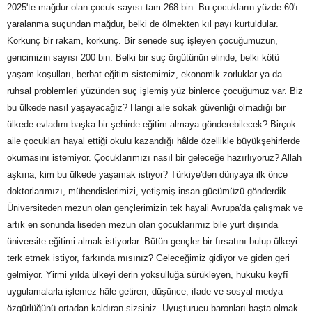
2025'te mağdur olan çocuk sayısı tam 268 bin. Bu çocukların yüzde 60'ı
yaralanma suçundan mağdur, belki de ölmekten kıl payı kurtuldular.
Korkunç bir rakam, korkunç. Bir senede suç işleyen çocuğumuzun,
gencimizin sayısı 200 bin. Belki bir suç örgütünün elinde, belki kötü
yaşam koşulları, berbat eğitim sistemimiz, ekonomik zorluklar ya da
ruhsal problemleri yüzünden suç işlemiş yüz binlerce çocuğumuz var. Biz
bu ülkede nasıl yaşayacağız? Hangi aile sokak güvenliği olmadığı bir
ülkede evladını başka bir şehirde eğitim almaya gönderebilecek? Birçok
aile çocukları hayal ettiği okulu kazandığı hâlde özellikle büyükşehirlerde
okumasını istemiyor. Çocuklarımızı nasıl bir geleceğe hazırlıyoruz? Allah
aşkına, kim bu ülkede yaşamak istiyor? Türkiye'den dünyaya ilk önce
doktorlarımızı, mühendislerimizi, yetişmiş insan gücümüzü gönderdik.
Üniversiteden mezun olan gençlerimizin tek hayali Avrupa'da çalışmak ve
artık en sonunda liseden mezun olan çocuklarımız bile yurt dışında
üniversite eğitimi almak istiyorlar. Bütün gençler bir fırsatını bulup ülkeyi
terk etmek istiyor, farkında mısınız? Geleceğimiz gidiyor ve giden geri
gelmiyor. Yirmi yılda ülkeyi derin yoksulluğa sürükleyen, hukuku keyfî
uygulamalarla işlemez hâle getiren, düşünce, ifade ve sosyal medya
özgürlüğünü ortadan kaldıran sizsiniz. Uyuşturucu baronları başta olmak