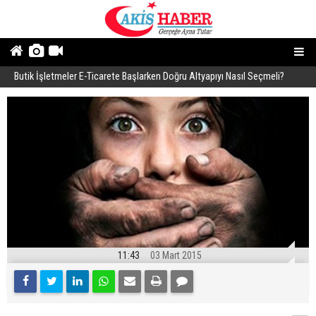
Butik İşletmeler E-Ticarete Başlarken Doğru Altyapıyı Nasıl Seçmeli?
E
11:43
03 Mart 2015