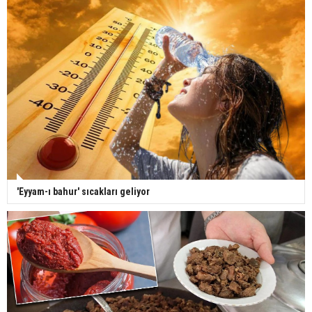
'Eyyam-ı bahur' sıcakları geliyor