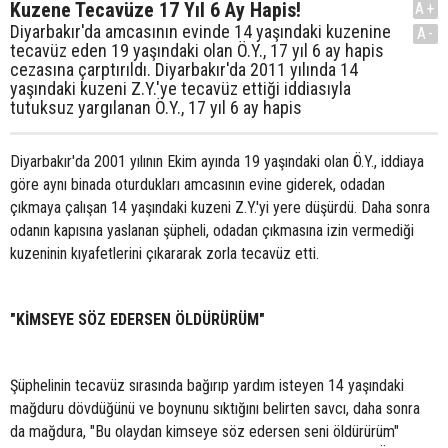
Kuzene Tecavüze 17 Yıl 6 Ay Hapis!
A+
Diyarbakır'da amcasının evinde 14 yaşındaki kuzenine
A-
tecavüz eden 19 yaşındaki olan Ö.Y., 17 yıl 6 ay hapis
cezasına çarptırıldı. Diyarbakır'da 2011 yılında 14
yaşındaki kuzeni Z.Y.'ye tecavüz ettiği iddiasıyla
tutuksuz yargılanan Ö.Y., 17 yıl 6 ay hapis
Diyarbakır'da 2001 yılının Ekim ayında 19 yaşındaki olan Ö.Y., iddiaya
göre aynı binada oturdukları amcasının evine giderek, odadan
çıkmaya çalışan 14 yaşındaki kuzeni Z.Y.'yi yere düşürdü. Daha sonra
odanın kapısına yaslanan şüpheli, odadan çıkmasına izin vermediği
kuzeninin kıyafetlerini çıkararak zorla tecavüz etti.
"KİMSEYE SÖZ EDERSEN ÖLDÜRÜRÜM"
Şüphelinin tecavüz sırasında bağırıp yardım isteyen 14 yaşındaki
mağduru dövdüğünü ve boynunu sıktığını belirten savcı, daha sonra
da mağdura, "Bu olaydan kimseye söz edersen seni öldürürüm"