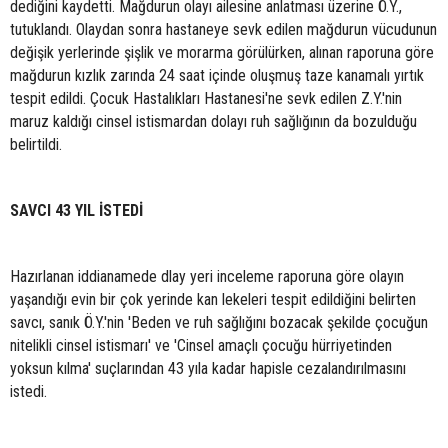
dediğini kaydetti. Mağdurun olayı ailesine anlatması üzerine Ö.Y.,
tutuklandı. Olaydan sonra hastaneye sevk edilen mağdurun vücudunun
değişik yerlerinde şişlik ve morarma görülürken, alınan raporuna göre
mağdurun kızlık zarında 24 saat içinde oluşmuş taze kanamalı yırtık
tespit edildi. Çocuk Hastalıkları Hastanesi'ne sevk edilen Z.Y.'nin
maruz kaldığı cinsel istismardan dolayı ruh sağlığının da bozulduğu
belirtildi.
SAVCI 43 YIL İSTEDİ
Hazırlanan iddianamede dlay yeri inceleme raporuna göre olayın
yaşandığı evin bir çok yerinde kan lekeleri tespit edildiğini belirten
savcı, sanık Ö.Y.'nin 'Beden ve ruh sağlığını bozacak şekilde çocuğun
nitelikli cinsel istismarı' ve 'Cinsel amaçlı çocuğu hürriyetinden
yoksun kılma' suçlarından 43 yıla kadar hapisle cezalandırılmasını
istedi.