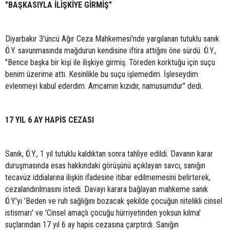
"BAŞKASIYLA İLİŞKİYE GİRMİŞ"
Diyarbakır 3'üncü Ağır Ceza Mahkemesi'nde yargılanan tutuklu sanık
Ö.Y. savunmasında mağdurun kendisine iftira attığını öne sürdü. Ö.Y.,
"Bence başka bir kişi ile ilişkiye girmiş. Töreden korktuğu için suçu
benim üzerime attı. Kesinlikle bu suçu işlemedim. İşleseydim
evlenmeyi kabul ederdim. Amcamın kızıdır, namusumdur" dedi.
17 YIL 6 AY HAPİS CEZASI
Sanık, Ö.Y., 1 yıl tutuklu kaldıktan sonra tahliye edildi. Davanın karar
duruşmasında esas hakkındaki görüşünü açıklayan savcı, sanığın
tecavüz iddialarına ilişkin ifadesine itibar edilmemesini belirterek,
cezalandırılmasını istedi. Davayı karara bağlayan mahkeme sanık
Ö.Y.'yi 'Beden ve ruh sağlığını bozacak şekilde çocuğun nitelikli cinsel
istismarı' ve 'Cinsel amaçlı çocuğu hürriyetinden yoksun kılma'
suçlarından 17 yıl 6 ay hapis cezasına çarptırdı. Sanığın