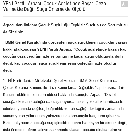
YENİ Partili Arpacı: Çocuk Adaletinde Başarı Ceza
A-
Vermekle Değil, Suçu Önlemekle Ölçülür
Arpacı’dan İktidara Çocuk Suçluluğu Tepkisi: Suçlusu da Sorumlusu
da Sizsiniz
TBMM Genel Kurulu'nda görüşülen suça sürüklenen çocuklar yasası
hakkında konuşan YENİ Partili Arpacı, “Çocuk adaletinde başarı kaç
çocuğa ceza verdiğimizle ve bunun ne kadar uzun olduğuyla ilgili
değil, kaç çocuğun suça sürüklenmesini önlediğimizle ölçülür”
dedi.
YENİ Parti Denizli Milletvekili Şeref Arpacı TBMM Genel Kurulu'nda,
Çocuk Koruma Kanunu ile Bazı Kanunlarda Değişiklik Yapılmasına Dair
Kanun Teklifi'nin birinci maddesi hakkında konuştu. Arpacı, “Devlet
çocuğa okuldan koptuğunda ulaşamıyorsa, ailesi yoksullukla mücadele
ederken yanında değilse, bağımlılık ve ruh sağlığı desteğini zamanında
sunamıyorsa yıllar sonra yalnızca ceza kanunuyla karşısına çıkamaz.
Bizim ihtiyacımız çocuğu suç işledikten sonra hatırlayan bir sistem değil,
riski önceden gören, aileye zamanında ulaşan, çocuğu okulda tutan ve