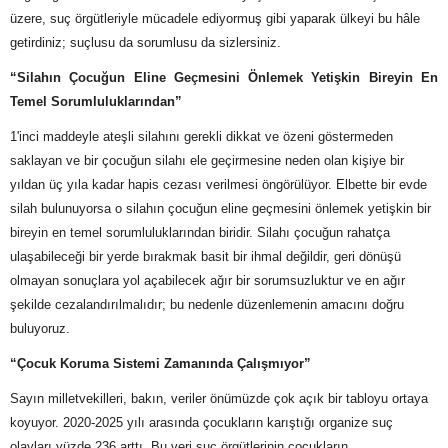
üzere, suç örgütleriyle mücadele ediyormuş gibi yaparak ülkeyi bu hâle
getirdiniz; suçlusu da sorumlusu da sizlersiniz.
“Silahın Çocuğun Eline Geçmesini Önlemek Yetişkin Bireyin En
Temel Sorumluluklarından”
1'inci maddeyle ateşli silahını gerekli dikkat ve özeni göstermeden
saklayan ve bir çocuğun silahı ele geçirmesine neden olan kişiye bir
yıldan üç yıla kadar hapis cezası verilmesi öngörülüyor. Elbette bir evde
silah bulunuyorsa o silahın çocuğun eline geçmesini önlemek yetişkin bir
bireyin en temel sorumluluklarından biridir. Silahı çocuğun rahatça
ulaşabileceği bir yerde bırakmak basit bir ihmal değildir, geri dönüşü
olmayan sonuçlara yol açabilecek ağır bir sorumsuzluktur ve en ağır
şekilde cezalandırılmalıdır; bu nedenle düzenlemenin amacını doğru
buluyoruz.
“Çocuk Koruma Sistemi Zamanında Çalışmıyor”
Sayın milletvekilleri, bakın, veriler önümüzde çok açık bir tabloyu ortaya
koyuyor. 2020-2025 yılı arasında çocukların karıştığı organize suç
olayları yüzde 236 arttı. Bu veri suç örgütlerinin çocukların