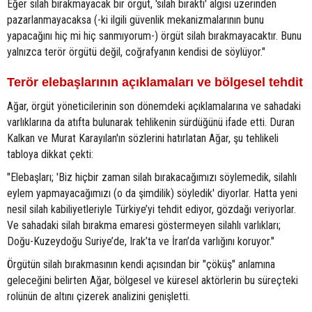
Eğer silah bırakmayacak bir örgüt, 'silah bıraktı' algısı üzerinden
pazarlanmayacaksa (-ki ilgili güvenlik mekanizmalarının bunu
yapacağını hiç mi hiç sanmıyorum-) örgüt silah bırakmayacaktır. Bunu
yalnızca terör örgütü değil, coğrafyanın kendisi de söylüyor."
Terör elebaşlarının açıklamaları ve bölgesel tehdit
Ağar, örgüt yöneticilerinin son dönemdeki açıklamalarına ve sahadaki
varlıklarına da atıfta bulunarak tehlikenin sürdüğünü ifade etti. Duran
Kalkan ve Murat Karayılan'ın sözlerini hatırlatan Ağar, şu tehlikeli
tabloya dikkat çekti:
"Elebaşları; 'Biz hiçbir zaman silah bırakacağımızı söylemedik, silahlı
eylem yapmayacağımızı (o da şimdilik) söyledik' diyorlar. Hatta yeni
nesil silah kabiliyetleriyle Türkiye’yi tehdit ediyor, gözdağı veriyorlar.
Ve sahadaki silah bırakma emaresi göstermeyen silahlı varlıkları;
Doğu-Kuzeydoğu Suriye’de, Irak’ta ve İran’da varlığını koruyor."
Örgütün silah bırakmasının kendi açısından bir "çöküş" anlamına
geleceğini belirten Ağar, bölgesel ve küresel aktörlerin bu süreçteki
rolünün de altını çizerek analizini genişletti.