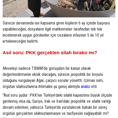
Sürecin devamında ise kapsama giren kişilerin 6 ay içinde başvuru
yapabileceğini, dosyaların ilgili mahkemeler tarafından tek tek
incelenerek uygun görülenler için cezaların infazının 5 ila 10 yıl
erteleneceğini belirtti.
Asıl soru: PKK gerçekten silah bırakır mı?
Meseleyi sadece TBMM'de görüşülen bir kanun olarak
değerlendirmenin eksik olacağını, sürecin jeopolitik bir boyutu
olduğunu vurgulayan Ağar, çarpıcı sorular yöneltti. Uzman isim,
örgütün silahsızlanma ihtimalini şu geniş alıntıyla
analiz
etti:
"Asıl soru şudur: PKK’nın Türkiye’deki silahlı kapasitesi büyük ölçüde
gerilemiş olsa da, Suriye, Irak ve İran’daki jeopolitik ve silahlı varlığı
devam ederken, yalnızca Türkiye’de yürütülecek hukuki bir süreç
örgütün gerçekten silahsızlanmasını ve tasfiyesini sağlayabilir mi?