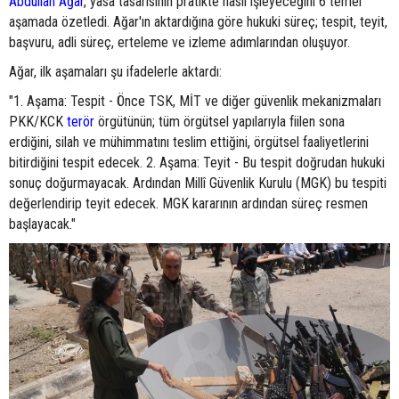
Abdullah Ağar
, yasa tasarısının pratikte nasıl işleyeceğini 6 temel
aşamada özetledi. Ağar'ın aktardığına göre hukuki süreç; tespit, teyit,
başvuru, adli süreç, erteleme ve izleme adımlarından oluşuyor.
Ağar, ilk aşamaları şu ifadelerle aktardı:
"1. Aşama: Tespit - Önce TSK, MİT ve diğer güvenlik mekanizmaları
PKK/KCK
terör
örgütünün; tüm örgütsel yapılarıyla fiilen sona
erdiğini, silah ve mühimmatını teslim ettiğini, örgütsel faaliyetlerini
bitirdiğini tespit edecek. 2. Aşama: Teyit - Bu tespit doğrudan hukuki
sonuç doğurmayacak. Ardından Millî Güvenlik Kurulu (MGK) bu tespiti
değerlendirip teyit edecek. MGK kararının ardından süreç resmen
başlayacak."