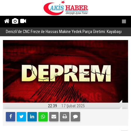
Denizli’de CNC Freze ile Hassas Makine Yedek Parça Üretimi: Kayabaşı
B
Makine
22:39
17 Şubat 2025