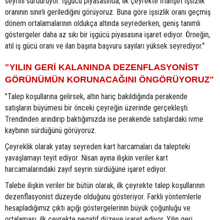
seyrini sürdürüyor. İşgücü piyasasında, ilk çeyrekte manşet işsizlik
oranının sınırlı gerilediğini görüyoruz. Buna göre işsizlik oranı geçmiş
dönem ortalamalarının oldukça altında seyrederken, geniş tanımlı
göstergeler daha az sıkı bir işgücü piyasasına işaret ediyor. Örneğin,
atıl iş gücü oranı ve ilan başına başvuru sayıları yüksek seyrediyor."
"YILIN GERİ KALANINDA DEZENFLASYONİST
GÖRÜNÜMÜN KORUNACAĞINI ÖNGÖRÜYORUZ"
"Talep koşullarına gelirsek, altın hariç bakıldığında perakende
satışların büyümesi bir önceki çeyreğin üzerinde gerçekleşti.
Trendinden arındırıp baktığımızda ise perakende satışlardaki ivme
kaybının sürdüğünü görüyoruz.
Çeyreklik olarak yatay seyreden kart harcamaları da talepteki
yavaşlamayı teyit ediyor. Nisan ayına ilişkin veriler kart
harcamalarındaki zayıf seyrin sürdüğüne işaret ediyor.
Talebe ilişkin veriler bir bütün olarak, ilk çeyrekte talep koşullarının
dezenflasyonist düzeyde olduğunu gösteriyor. Farklı yöntemlerle
hesapladığımız çıktı açığı göstergelerinin büyük çoğunluğu ve
ortalaması, ilk çeyrekte negatif düzeye işaret ediyor. Yılın geri