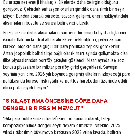
Bu artışın net enerji ithalatçısı ülkelerde daha belirgin olduğunu
görüyoruz. Çekirdek enflasyon oranları şimdilik daha ılımlı bir seyir
izliyor. Bundan sonraki süreçte, savaşın gelişimi, enerji nakliyatındaki
aksamaların boyutu ve süresi belirleyici olacak.
Enerji arzına ilişkin aksamaların sürmesi durumunda fiyat artışlarının
ikincil etkilerini kontrol altına almak ve beklentileri çıpalamak için
küresel ölçekte daha güçlü bir para politikası tepkisi gerekebilir.
Artan jeopolitik belirsizliğe bağlı olarak mart ayında gelişmekte olan
ülke piyasalarından portföy çıkışları gözlendi. Nisan ayında ise söz
konusu piyasalara bir miktar portföy girişi gerçekleşti. Savaşın
seyrinin yanı sıra, 2026 yılı boyunca gelişmiş ülkelerin izleyeceği para
politikası da küresel risk iştahı ve portföy hareketleri üzerinde etkili
olma potansiyeli taşıyor."
"SIKILAŞTIRMA ÖNCESİNE GÖRE DAHA
DENGELİ BİR RESİM MEVCUT"
"Sıkı para politikamızın hedeflenen bir sonucu olarak, talep
kompozisyonunda dengeli seyir devam etmekte. Nitekim, 2025
yılında tüketimin büyümeye katkısının 2023 yılına kıyasla, belirgin