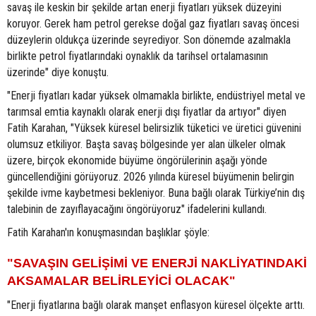
savaş ile keskin bir şekilde artan enerji fiyatları yüksek düzeyini
koruyor. Gerek ham petrol gerekse doğal gaz fiyatları savaş öncesi
düzeylerin oldukça üzerinde seyrediyor. Son dönemde azalmakla
birlikte petrol fiyatlarındaki oynaklık da tarihsel ortalamasının
üzerinde" diye konuştu.
"Enerji fiyatları kadar yüksek olmamakla birlikte, endüstriyel metal ve
tarımsal emtia kaynaklı olarak enerji dışı fiyatlar da artıyor" diyen
Fatih Karahan, "Yüksek küresel belirsizlik tüketici ve üretici güvenini
olumsuz etkiliyor. Başta savaş bölgesinde yer alan ülkeler olmak
üzere, birçok ekonomide büyüme öngörülerinin aşağı yönde
güncellendiğini görüyoruz. 2026 yılında küresel büyümenin belirgin
şekilde ivme kaybetmesi bekleniyor. Buna bağlı olarak Türkiye’nin dış
talebinin de zayıflayacağını öngörüyoruz" ifadelerini kullandı.
Fatih Karahan'ın konuşmasından başlıklar şöyle:
"SAVAŞIN GELİŞİMİ VE ENERJİ NAKLİYATINDAKİ
AKSAMALAR BELİRLEYİCİ OLACAK"
"Enerji fiyatlarına bağlı olarak manşet enflasyon küresel ölçekte arttı.