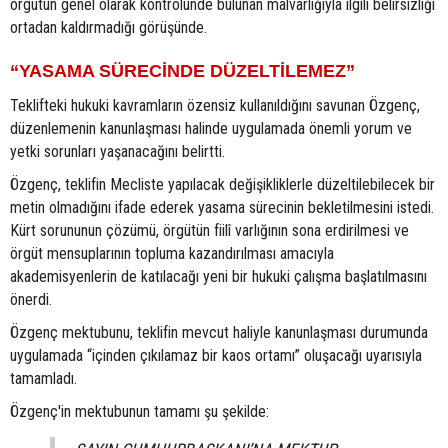
örgütün genel olarak kontrolünde bulunan malvarlığıyla ilgili belirsizliği
ortadan kaldırmadığı görüşünde.
“YASAMA SÜRECİNDE DÜZELTİLEMEZ”
Teklifteki hukuki kavramların özensiz kullanıldığını savunan Özgenç,
düzenlemenin kanunlaşması halinde uygulamada önemli yorum ve
yetki sorunları yaşanacağını belirtti.
Özgenç, teklifin Mecliste yapılacak değişikliklerle düzeltilebilecek bir
metin olmadığını ifade ederek yasama sürecinin bekletilmesini istedi.
Kürt sorununun çözümü, örgütün fiilî varlığının sona erdirilmesi ve
örgüt mensuplarının topluma kazandırılması amacıyla
akademisyenlerin de katılacağı yeni bir hukuki çalışma başlatılmasını
önerdi.
Özgenç mektubunu, teklifin mevcut haliyle kanunlaşması durumunda
uygulamada “içinden çıkılamaz bir kaos ortamı” oluşacağı uyarısıyla
tamamladı.
Özgenç'in mektubunun tamamı şu şekilde: