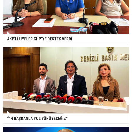
AKP'Lİ ÜYELER CHP’YE DESTEK VERDİ
“14 BAŞKANLA YOL YÜRÜYECEĞİZ”