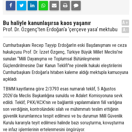
Bu haliyle kanunlaşırsa kaos yaşanır
A+
Prof. Dr. Özgenç’ten Erdoğan’a ‘çerçeve yasa’ mektubu
A-
Cumhurbaşkanı Recep Tayyip Erdoğan'ın eski Başdanışmanı ve ceza
hukukçusu Prof. Dr. İzzet Özgenç, Türkiye Büyük Millet Meclisi’ne
sunulan “Millî Dayanışma ve Toplumsal Bütünleşmenin
Güçlendirilmesine Dair Kanun Teklifi”ne yönelik hukuki eleştirilerini
Cumhurbaşkanı Erdoğan’a hitaben kaleme aldığı mektupla kamuoyuna
açıkladı.
TBMM kayıtlarına göre 2/3793 esas numaralı teklif, 5 Ağustos
2026’da Meclis Başkanlığına sunuldu ve Adalet Komisyonuna sevk
edildi. Teklif; PKK/KCK’nin ve bağlantılı yapılanmaların fiilî varlığına
son verdiğinin, kontrolündeki silah ve mühimmatı teslim ettiğinin
güvenlik kurumlarınca tespit edilmesi ve bu durumun Millî Güvenlik
Kurulu kararıyla teyit edilmesi halinde bazı soruşturma, kovuşturma
ve infaz işlemlerinin ertelenmesini öngörüyor.