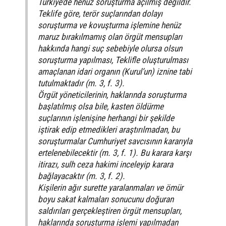
Türkiye’de henüz soruşturma açılmış değildir.
Teklife göre, terör suçlarından dolayı
soruşturma ve kovuşturma işlemine henüz
maruz bırakılmamış olan örgüt mensupları
hakkında hangi suç sebebiyle olursa olsun
soruşturma yapılması, Teklifle oluşturulması
amaçlanan idari organın (Kurul’un) iznine tabi
tutulmaktadır (m. 3, f. 3).
Örgüt yöneticilerinin, haklarında soruşturma
başlatılmış olsa bile, kasten öldürme
suçlarının işlenişine herhangi bir şekilde
iştirak edip etmedikleri araştırılmadan, bu
soruşturmalar Cumhuriyet savcısının kararıyla
ertelenebilecektir (m. 3, f. 1). Bu karara karşı
itirazı, sulh ceza hakimi inceleyip karara
bağlayacaktır (m. 3, f. 2).
Kişilerin ağır surette yaralanmaları ve ömür
boyu sakat kalmaları sonucunu doğuran
saldırıları gerçekleştiren örgüt mensupları,
haklarında soruşturma işlemi yapılmadan