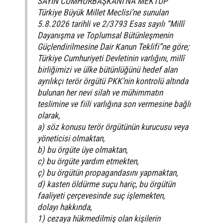
SAYIN CUMHURBAŞKANI’NA MEKTUP
Türkiye Büyük Millet Meclisi’ne sunulan
5.8.2026 tarihli ve 2/3793 Esas sayılı “Millî
Dayanışma ve Toplumsal Bütünleşmenin
Güçlendirilmesine Dair Kanun Teklifi”ne göre;
Türkiye Cumhuriyeti Devletinin varlığını, millî
birliğimizi ve ülke bütünlüğünü hedef alan
ayrılıkçı terör örgütü PKK’nin kontrolü altında
bulunan her nevi silah ve mühimmatın
teslimine ve fiili varlığına son vermesine bağlı
olarak,
a) söz konusu terör örgütünün kurucusu veya
yöneticisi olmaktan,
b) bu örgüte üye olmaktan,
c) bu örgüte yardım etmekten,
ç) bu örgütün propagandasını yapmaktan,
d) kasten öldürme suçu hariç, bu örgütün
faaliyeti çerçevesinde suç işlemekten,
dolayı hakkında,
1) cezaya hükmedilmiş olan kişilerin