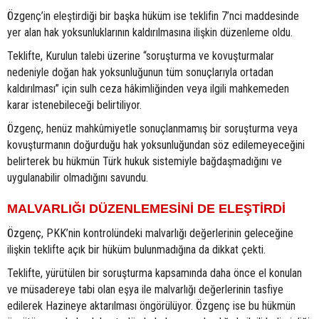
Özgenç’in eleştirdiği bir başka hüküm ise teklifin 7’nci maddesinde
yer alan hak yoksunluklarının kaldırılmasına ilişkin düzenleme oldu.
Teklifte, Kurulun talebi üzerine “soruşturma ve kovuşturmalar
nedeniyle doğan hak yoksunluğunun tüm sonuçlarıyla ortadan
kaldırılması” için sulh ceza hâkimliğinden veya ilgili mahkemeden
karar istenebileceği belirtiliyor.
Özgenç, henüz mahkûmiyetle sonuçlanmamış bir soruşturma veya
kovuşturmanın doğurduğu hak yoksunluğundan söz edilemeyeceğini
belirterek bu hükmün Türk hukuk sistemiyle bağdaşmadığını ve
uygulanabilir olmadığını savundu.
MALVARLIĞI DÜZENLEMESİNİ DE ELEŞTİRDİ
Özgenç, PKK’nin kontrolündeki malvarlığı değerlerinin geleceğine
ilişkin teklifte açık bir hüküm bulunmadığına da dikkat çekti.
Teklifte, yürütülen bir soruşturma kapsamında daha önce el konulan
ve müsadereye tabi olan eşya ile malvarlığı değerlerinin tasfiye
edilerek Hazineye aktarılması öngörülüyor. Özgenç ise bu hükmün