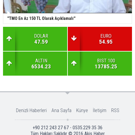
''TMO En Az 150 TL Olarak Açıklamalı''
DOLAR
EURO
47.59
54.95
ALTIN
BIST 100
6534.23
13785.25
Denizli Haberleri
Ana Sayfa
Künye
İletişim
RSS
+90 212 243 27 67 - 0535.229 35 36
Tüm Hakları Saklıdır © 2016
Akis Haber