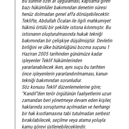
Bu suretle özel af uygulaması, kapsama giren
bazı hükümlüler bakımından denetim süresi
henüz dolmadan genel affa dönüşebilecektir.
Teklifte, Abdullah Öcalan ile ilgili mahkumiyet
hükmü örtülü bir şekilde istisna kılınmıştır. Bu
istisnanın oluşturulmasında hukuk tekniği
bakımından bir çelişkiye düşülmüştür. Devletin
birliğini ve ülke bütünlüğünü bozma suçunu 1
Haziran 2005 tarihinden günümüze kadar
işleyenler Teklif hükümlerinden
yararlanabilecek iken, aynı suçu bu tarihten
önce işleyenlerin yararlandırılmaması, kanun
tekniği bakımından sorunludur.
Söz konusu Teklif düzenlemelerine göre;
“Kandil”den terör örgütünün faaliyetlerini uzun
zamandan beri yönetmeye devam eden kişiler,
haklarında soruşturma açılmadan ve herhangi
bir hak kısıtlamasına tabi tutulmadan serbest
bırakılabilecek, seçilme veya atama yoluyla
kamu görevi üstlenebileceklerdir.