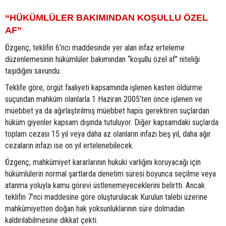
“HÜKÜMLÜLER BAKIMINDAN KOŞULLU ÖZEL
AF”
Özgenç, teklifin 6’ncı maddesinde yer alan infaz erteleme
düzenlemesinin hükümlüler bakımından “koşullu özel af” niteliği
taşıdığını savundu.
Teklife göre, örgüt faaliyeti kapsamında işlenen kasten öldürme
suçundan mahkûm olanlarla 1 Haziran 2005’ten önce işlenen ve
müebbet ya da ağırlaştırılmış müebbet hapis gerektiren suçlardan
hüküm giyenler kapsam dışında tutuluyor. Diğer kapsamdaki suçlarda
toplam cezası 15 yıl veya daha az olanların infazı beş yıl, daha ağır
cezaların infazı ise on yıl ertelenebilecek.
Özgenç, mahkûmiyet kararlarının hukuki varlığını koruyacağı için
hükümlülerin normal şartlarda denetim süresi boyunca seçilme veya
atanma yoluyla kamu görevi üstlenemeyeceklerini belirtti. Ancak
teklifin 7’nci maddesine göre oluşturulacak Kurulun talebi üzerine
mahkûmiyetten doğan hak yoksunluklarının süre dolmadan
kaldırılabilmesine dikkat çekti.