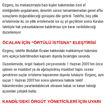
Özgenç, bu mekanizmayla bazı kişiler bakımından özel af
niteliğindeki uygulamanın, denetim süresi tamamlanmadan genel affın
sonuçlarını doğurabileceği görüşünü dile getirdi. Teklifte, beş yıllık
ertelemede iki; on yıllık ertelemede ise üç yıl geçtikten sonra Kurulun
talebiyle hak yoksunluklarının kaldırılması için karar verilebileceği
düzenleniyor.
ÖCALAN İÇİN “ÖRTÜLÜ İSTİSNA” ELEŞTİRİSİ
Özgenç, teklifin Abdullah Öcalan hakkındaki mahkûmiyet hükmünü
ismi açıkça belirtilmeden kapsam dışında bıraktığını savundu.
Düzenlemede, örgüt faaliyeti çerçevesinde 1 Haziran 2005’ten önce
işlenen ve müebbet ya da ağırlaştırılmış müebbet hapis cezası
gerektiren suçlar erteleme kapsamının dışında tutuluyor. Özgenç, aynı
suçun 1 Haziran 2005’ten sonra işlenmesi halinde teklif
hükümlerinden yararlanılabilecek olmasını hukuk ve kanun tekniği
açısından çelişkili buldu.
KANDİL’DEKİ ÖRGÜT YÖNETİCİLERİ İÇİN UYARI