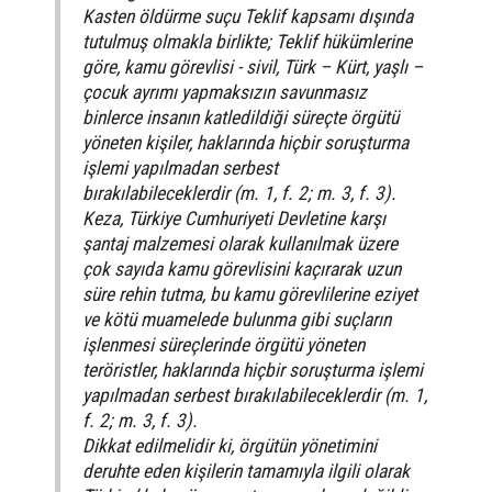
Kasten öldürme suçu Teklif kapsamı dışında
tutulmuş olmakla birlikte; Teklif hükümlerine
göre, kamu görevlisi - sivil, Türk – Kürt, yaşlı –
çocuk ayrımı yapmaksızın savunmasız
binlerce insanın katledildiği süreçte örgütü
yöneten kişiler, haklarında hiçbir soruşturma
işlemi yapılmadan serbest
bırakılabileceklerdir (m. 1, f. 2; m. 3, f. 3).
Keza, Türkiye Cumhuriyeti Devletine karşı
şantaj malzemesi olarak kullanılmak üzere
çok sayıda kamu görevlisini kaçırarak uzun
süre rehin tutma, bu kamu görevlilerine eziyet
ve kötü muamelede bulunma gibi suçların
işlenmesi süreçlerinde örgütü yöneten
teröristler, haklarında hiçbir soruşturma işlemi
yapılmadan serbest bırakılabileceklerdir (m. 1,
f. 2; m. 3, f. 3).
Dikkat edilmelidir ki, örgütün yönetimini
deruhte eden kişilerin tamamıyla ilgili olarak