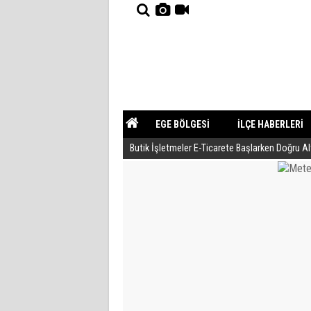
EGE BÖLGESİ
İLÇE HABERLERİ
Butik İşletmeler E-Ticarete Başlarken Doğru A
YAZARLAR
GÜNDEM