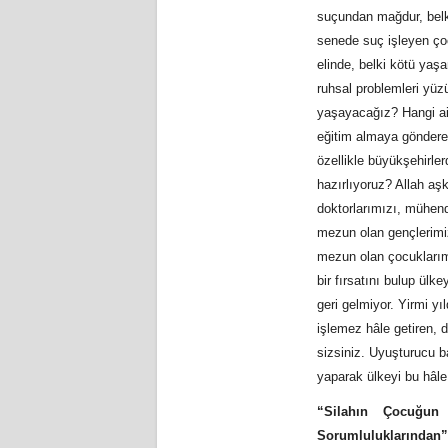
suçundan mağdur, belki
senede suç işleyen ço
elinde, belki kötü yaş
ruhsal problemleri yüz
yaşayacağız? Hangi ail
eğitim almaya göndereb
özellikle büyükşehirle
hazırlıyoruz? Allah aş
doktorlarımızı, mühend
mezun olan gençlerimiz
mezun olan çocuklarımız
bir fırsatını bulup ülk
geri gelmiyor. Yirmi y
işlemez hâle getiren,
sizsiniz. Uyuşturucu b
yaparak ülkeyi bu hâle
“Silahın Çocuğun
Sorumluluklarından”