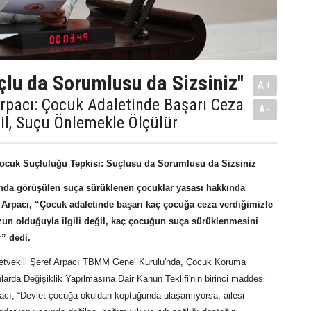
çlu da Sorumlusu da Sizsiniz''
A+
Arpacı: Çocuk Adaletinde Başarı Ceza
A-
il, Suçu Önlemekle Ölçülür
Çocuk Suçluluğu Tepkisi: Suçlusu da Sorumlusu da Sizsiniz
da görüşülen suça sürüklenen çocuklar yasası hakkında
 Arpacı, “Çocuk adaletinde başarı kaç çocuğa ceza verdiğimizle
un olduğuyla ilgili değil, kaç çocuğun suça sürüklenmesini
r” dedi.
lletvekili Şeref Arpacı TBMM Genel Kurulu'nda, Çocuk Koruma
arda Değişiklik Yapılmasına Dair Kanun Teklifi'nin birinci maddesi
acı, “Devlet çocuğa okuldan koptuğunda ulaşamıyorsa, ailesi