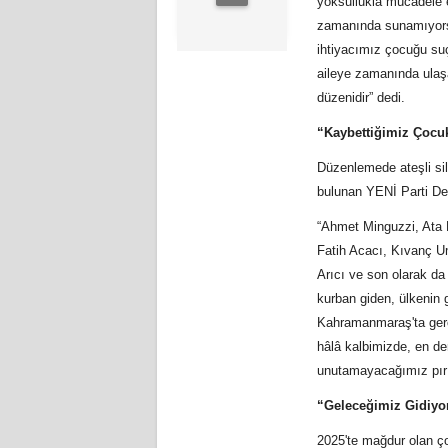
yoksullukla mücadele e
zamanında sunamıyorsa
ihtiyacımız çocuğu suç
aileye zamanında ulaşa
düzenidir” dedi.
“Kaybettiğimiz Çocuk
Düzenlemede ateşli sil
bulunan YENİ Parti Deni
“Ahmet Minguzzi, Ata
Fatih Acacı, Kıvanç U
Arıcı ve son olarak da
kurban giden, ülkenin 
Kahramanmaraş'ta gerçe
hâlâ kalbimizde, en der
unutamayacağımız pırıl 
“Geleceğimiz Gidiyor
2025'te mağdur olan ç