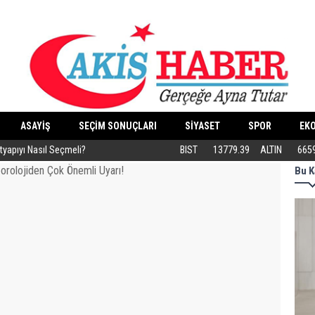
ASAYİŞ
SEÇİM SONUÇLARI
SİYASET
SPOR
EK
ltyapıyı Nasıl Seçmeli?
Eski Dolgular Ultrasonla Tespit Edilip Er
BIST
13779.39
ALTIN
665
Bu K