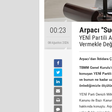
Arpacı ''Su
00:23
YENİ Partili 
Vermekle Değ
08 Ağustos 2026
Arpacı’dan İktidara 
TBMM Genel Kurulu'n
konuşan YENİ Partili
ve bunun ne kadar uz
önlediğimizle ölçülü
YENİ Parti Denizli Mi
Kanunu ile Bazı Kanunl
hakkında konuştu. Arp