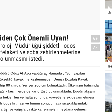
Ar
iden Çok Önemli Uyarı!
A+
roloji Müdürlüğü şiddetli lodos
A-
 felaketi ve soba zehirlenmelerine
 olunmasını istedi.
Be
Müdürü Oğuz Ali Avcı yaptığı açıklamada ; “Son yapılan
yüksekliği kayak merkezlerimizden Denizli Bozdağ Kayak
lığı 80 cm’dir. Yer yer 200 cm bulmaktadır. Ülkemizin batısında
ağlık kesimlerde de kar örtüsü bulunmaktadır. Bugün akşam
sı beklenilen ve hafta sonunda kuvvetlenerek devam etmesi
li lodos fırtınası ve bunun sonucu hava sıcaklıklarındaki
 artışı ve yağışla birlikte kar erimeleri meydana gelmesi