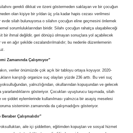
 silahını gerekli dikkat ve özeni göstermeden saklayan ve bir çocuğun
neden olan kişiye bir yıldan üç yıla kadar hapis cezası verilmesi
ir evde silah bulunuyorsa o silahın çocuğun eline geçmesini önlemek
 temel sorumluluklarından biridir. Silahı çocuğun rahatça ulaşabileceği
it bir ihmal değildir, geri dönüşü olmayan sonuçlara yol açabilecek
r ve en ağır şekilde cezalandırılmalıdır; bu nedenle düzenlemenin
uz.
emi Zamanında Çalışmıyor”
 bakın, veriler önümüzde çok açık bir tabloyu ortaya koyuyor. 2020-
kların karıştığı organize suç olayları yüzde 236 arttı. Bu veri suç
n yoksulluğundan, yalnızlığından, okullarından kopuşundan ve gelecek
 yararlandıklarını gösteriyor. Çocukları uyuşturucu taşımada, silah
ve şiddet eylemlerinde kullanılması yalnızca bir asayiş meselesi
koruma sisteminin zamanında da çalışmadığını gösteriyor.
 Beraber Çalışmalıdır”
yoksulluktan, aile içi şiddetten, eğitimden kopuştan ve sosyal hizmet