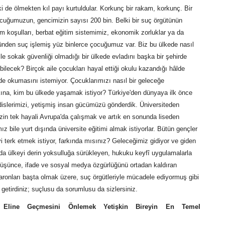
 de ölmekten kıl payı kurtuldular. Korkunç bir rakam, korkunç. Bir
cuğumuzun, gencimizin sayısı 200 bin. Belki bir suç örgütünün
am koşulları, berbat eğitim sistemimiz, ekonomik zorluklar ya da
ünden suç işlemiş yüz binlerce çocuğumuz var. Biz bu ülkede nasıl
e sokak güvenliği olmadığı bir ülkede evladını başka bir şehirde
ilecek? Birçok aile çocukları hayal ettiği okulu kazandığı hâlde
rde okumasını istemiyor. Çocuklarımızı nasıl bir geleceğe
kına, kim bu ülkede yaşamak istiyor? Türkiye'den dünyaya ilk önce
islerimizi, yetişmiş insan gücümüzü gönderdik. Üniversiteden
in tek hayali Avrupa'da çalışmak ve artık en sonunda liseden
 bile yurt dışında üniversite eğitimi almak istiyorlar. Bütün gençler
eyi terk etmek istiyor, farkında mısınız? Geleceğimiz gidiyor ve giden
ılda ülkeyi derin yoksulluğa sürükleyen, hukuku keyfî uygulamalarla
 düşünce, ifade ve sosyal medya özgürlüğünü ortadan kaldıran
aronları başta olmak üzere, suç örgütleriyle mücadele ediyormuş gibi
 getirdiniz; suçlusu da sorumlusu da sizlersiniz.
 Eline Geçmesini Önlemek Yetişkin Bireyin En Temel