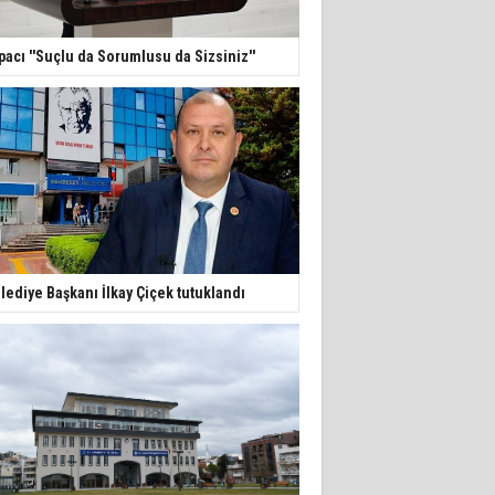
pacı ''Suçlu da Sorumlusu da Sizsiniz''
lediye Başkanı İlkay Çiçek tutuklandı