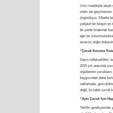
1'inci maddeyle ateşli
silahı ele geçirmesine 
öngörülüyor. Elbette b
yetişkin bir bireyin en
bir yerde bırakmak bas
ağır bir sorumsuzluktu
amacını doğru buluyor
“Çocuk Koruma Sist
Sayın milletvekilleri,
2025 yılı arasında çocu
örgütlerinin çocukları
kaygısından daha fazla
saklamada, gözcülükte 
değil, bu tablo çocuk 
“Aynı Çocuk İçin Hep
Teklifin gerekçesinde 