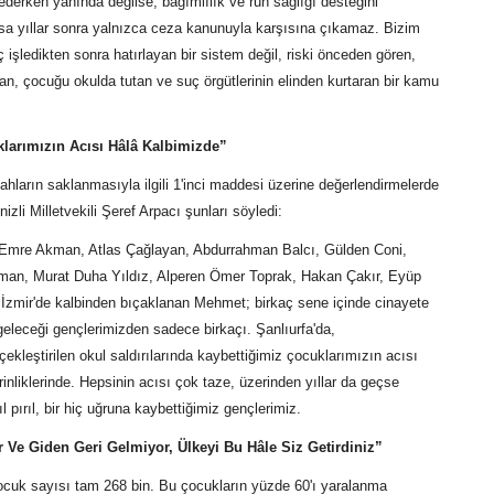
derken yanında değilse, bağımlılık ve ruh sağlığı desteğini
 yıllar sonra yalnızca ceza kanunuyla karşısına çıkamaz. Bizim
 işledikten sonra hatırlayan bir sistem değil, riski önceden gören,
n, çocuğu okulda tutan ve suç örgütlerinin elinden kurtaran bir kamu
larımızın Acısı Hâlâ Kalbimizde”
ahların saklanmasıyla ilgili 1'inci maddesi üzerine değerlendirmelerde
zli Milletvekili Şeref Arpacı şunları söyledi:
 Emre Akman, Atlas Çağlayan, Abdurrahman Balcı, Gülden Coni,
man, Murat Duha Yıldız, Alperen Ömer Toprak, Hakan Çakır, Eyüp
 İzmir'de kalbinden bıçaklanan Mehmet; birkaç sene içinde cinayete
geleceği gençlerimizden sadece birkaçı. Şanlıurfa'da,
kleştirilen okul saldırılarında kaybettiğimiz çocuklarımızın acısı
inliklerinde. Hepsinin acısı çok taze, üzerinden yıllar da geçse
pırıl, bir hiç uğruna kaybettiğimiz gençlerimiz.
 Ve Giden Geri Gelmiyor, Ülkeyi Bu Hâle Siz Getirdiniz”
ocuk sayısı tam 268 bin. Bu çocukların yüzde 60'ı yaralanma