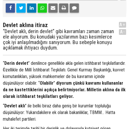
Devlet aklına itiraz
A+
“Devlet aklı, derin devlet” gibi kavramları zaman zaman
A-
ele alıyorum. Bu konudaki yazılarımın bazı kesimlerce
çok iyi anlaşılmadığını sanıyorum. Bu sebeple konuyu
açıklamak ihtiyacı duydum.
“
Derin devlet
” denilince genellikle akla gelen istihbarat teşkilatlarıdır.
Özellikle de Millî İstihbarat Teşkilatı. Genel Kurmay Başkanlığı, kuvvet
komutanlıkları, yüksek mahkemeler de bu kavramın içinde
düşünülüyor olabilir. “
Olabilir
”
diyorum çünkü kavramı kullananlar
da ne kastettiklerini açıkça belirtmiyorlar. Milletin aklına da ilk
olarak istihbarat teşkilatları geliyor.
“
Devlet aklı
” ile belki biraz daha geniş bir kurumlar topluluğu
düşünülüyor: Yukarıdakilere ek olarak bakanlıklar, TBMM… Hatta
muhalefet partileri.
Her iki terimde tarihî bir derinlik ve dolayısıyla kutsiyet gören