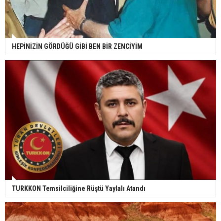
HEPİNİZİN GÖRDÜĞÜ GİBİ BEN BİR ZENCİYİM
TURKKON Temsilciliğine Rüştü Yaylalı Atandı