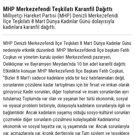
MHP Merkezefendi Teşkilatı Karanfil Dağıttı
Milliyetçi Hareket Partisi (MHP) Denizli Merkezefendi
İlçe Teşkilatı 8 Mart Dünya Kadınlar Günü dolayısıyla
kadınlara karanfil dağıttı.
MHP Denizli Merkezefendi İlçe Teşkilatı 8 Mart Dünya Kadınlar Günü
nedeniyle etkinlik düzenledi. MHP Merkezefdendi İlçe başkanı Fatih
Coşkun ve yönetim kurulu üyeleri Merkezefendi pazaryeri,
Delikliçınar ve Bayramyeri Meydanı’nda 10 bin adet karanfil dağıttı.
Etkinlikte konuşan MHP Merkezefendi İlçe Başkanı Fatih Coşkun,
“Bizler 8 Mart’ı sadece kadınların yılda bir kez hatırlanmaları değil,
sorunlarının çözülene kadar tartışılması için bir fırsat ve imkan olarak
görüyoruz.Kadın sorunları, diğer toplumsal ve insani sorunlardan ayrı
tutulamaz.Toplumda var olan ve yaşanan her türlü ekonomik, sosyal
ve siyasal problem birbiriyle, dolayısıyla kadınların sorunlarıyla ilgili ve
bağlantılıdır. Ancak kadınların yaşamış olduğu sosyo-kültürel sorunları
çözmekle diğer sorunların çözülmesi kolaylaşabilir.Kadınlarımız
ekonomik ve sosyal hayatta var, iş yaşamında var. Ancak sorunlarıyla
var, açmazlarıyla var, kronik dertleriyle var.Tüm söylem ve teşviklere