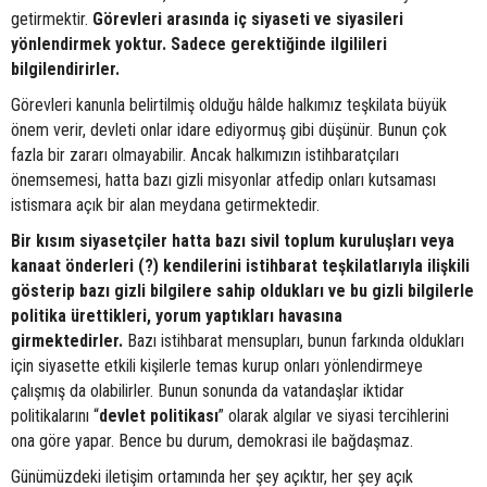
getirmektir.
Görevleri arasında iç siyaseti ve siyasileri
yönlendirmek yoktur. Sadece gerektiğinde ilgilileri
bilgilendirirler.
Görevleri kanunla belirtilmiş olduğu hâlde halkımız teşkilata büyük
önem verir, devleti onlar idare ediyormuş gibi düşünür. Bunun çok
fazla bir zararı olmayabilir. Ancak halkımızın istihbaratçıları
önemsemesi, hatta bazı gizli misyonlar atfedip onları kutsaması
istismara açık bir alan meydana getirmektedir.
Bir kısım siyasetçiler hatta bazı sivil toplum kuruluşları veya
kanaat önderleri (?) kendilerini istihbarat teşkilatlarıyla ilişkili
gösterip bazı gizli bilgilere sahip oldukları ve bu gizli bilgilerle
politika ürettikleri, yorum yaptıkları havasına
girmektedirler.
Bazı istihbarat mensupları, bunun farkında oldukları
için siyasette etkili kişilerle temas kurup onları yönlendirmeye
çalışmış da olabilirler. Bunun sonunda da vatandaşlar iktidar
politikalarını “
devlet
politikası
” olarak algılar ve siyasi tercihlerini
ona göre yapar. Bence bu durum, demokrasi ile bağdaşmaz.
Günümüzdeki iletişim ortamında her şey açıktır, her şey açık