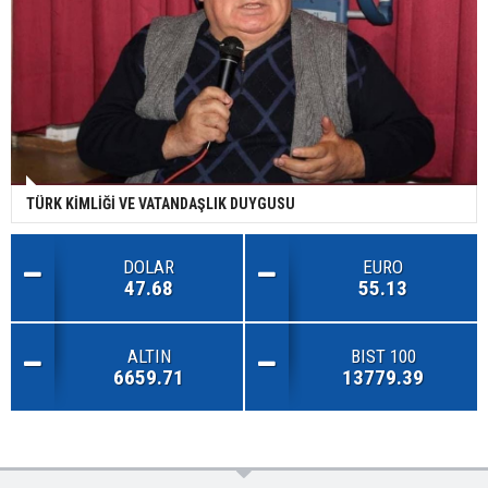
TÜRK KİMLİĞİ VE VATANDAŞLIK DUYGUSU
DOLAR
EURO
47.68
55.13
ALTIN
BIST 100
6659.71
13779.39