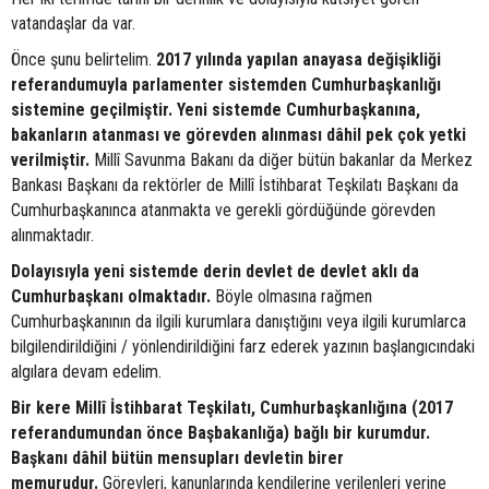
vatandaşlar da var.
Önce şunu belirtelim.
2017 yılında yapılan anayasa değişikliği
referandumuyla parlamenter sistemden Cumhurbaşkanlığı
sistemine geçilmiştir. Yeni sistemde Cumhurbaşkanına,
bakanların atanması ve görevden alınması dâhil pek çok yetki
verilmiştir.
Millî Savunma Bakanı da diğer bütün bakanlar da Merkez
Bankası Başkanı da rektörler de Millî İstihbarat Teşkilatı Başkanı da
Cumhurbaşkanınca atanmakta ve gerekli gördüğünde görevden
alınmaktadır.
Dolayısıyla yeni sistemde derin devlet de devlet aklı da
Cumhurbaşkanı olmaktadır.
Böyle olmasına rağmen
Cumhurbaşkanının da ilgili kurumlara danıştığını veya ilgili kurumlarca
bilgilendirildiğini / yönlendirildiğini farz ederek yazının başlangıcındaki
algılara devam edelim.
Bir kere Millî İstihbarat Teşkilatı, Cumhurbaşkanlığına (2017
referandumundan önce Başbakanlığa) bağlı bir kurumdur.
Başkanı dâhil bütün mensupları devletin birer
memurudur.
Görevleri, kanunlarında kendilerine verilenleri yerine