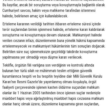
Bu kayıtlar, ancak bir soruşturma veya kovuşturmayla bağlantılı olarak
Cumhuriyet savcısı, hakim veya mahkeme tarafından istenmesi
halinde, belirlenen amaç için kullanılabilecek.
Erteleme kararının verildiği tarihten itibaren erteleme süresi içinde
terör suçlarından birinin işlenmesi halinde, erteleme kararı kaldırılarak
soruşturma ve kovuşturmaya devam olunacak. Mahkumiyet halinde
verilen cezanın infazı, düzenlemenin buna yönelik hükmü kapsamında
ertelenmeyecek ve mahkumiyet hükümlerinin tüm sonuçları doğacak.
Belirtilen süre suç işlenmeksizin geçirildiği takdirde kovuşturma
yapılmasına yer olmadığı veya düşme kararı verilecek.
Teklifle, örgütün fiili varlığına son verdiğinin ve kontrolü altında
bulunan her türlü silah ve mühimmatı teslim ettiğinin güvenlik
kurumlarınca tespiti ve bu tespitin teyidine dair Milli Güvenlik Kurulu
Kararı'nın Resmi Gazete'de yayımlanmış olması koşuluyla, örgüt
faaliyeti çerçevesinde işlenen kasten öldürme suçundan mahkum
olanlar ile 1 Haziran 2005 tarihinden önce işlenen suçlar nedeniyle
müebbet hapis veya ağırlaştırılmış müebbet hapis cezasına mahkum
olanlar hariç olmak üzere, düzenleme kapsamına giren suçlardan,