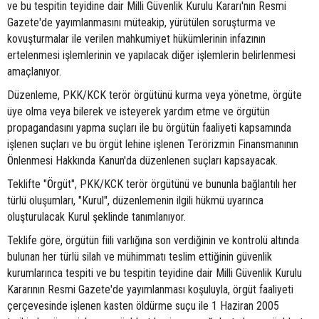
ve bu tespitin teyidine dair Milli Güvenlik Kurulu Kararı'nın Resmi
Gazete'de yayımlanmasını müteakip, yürütülen soruşturma ve
kovuşturmalar ile verilen mahkumiyet hükümlerinin infazının
ertelenmesi işlemlerinin ve yapılacak diğer işlemlerin belirlenmesi
amaçlanıyor.
Düzenleme, PKK/KCK terör örgütünü kurma veya yönetme, örgüte
üye olma veya bilerek ve isteyerek yardım etme ve örgütün
propagandasını yapma suçları ile bu örgütün faaliyeti kapsamında
işlenen suçları ve bu örgüt lehine işlenen Terörizmin Finansmanının
Önlenmesi Hakkında Kanun'da düzenlenen suçları kapsayacak.
Teklifte "Örgüt", PKK/KCK terör örgütünü ve bununla bağlantılı her
türlü oluşumları, "Kurul", düzenlemenin ilgili hükmü uyarınca
oluşturulacak Kurul şeklinde tanımlanıyor.
Teklife göre, örgütün fiili varlığına son verdiğinin ve kontrolü altında
bulunan her türlü silah ve mühimmatı teslim ettiğinin güvenlik
kurumlarınca tespiti ve bu tespitin teyidine dair Milli Güvenlik Kurulu
Kararının Resmi Gazete'de yayımlanması koşuluyla, örgüt faaliyeti
çerçevesinde işlenen kasten öldürme suçu ile 1 Haziran 2005