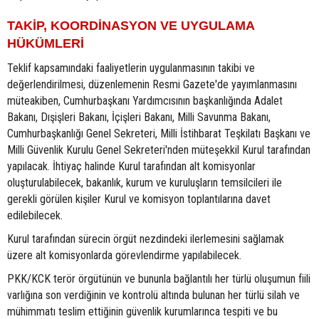
TAKİP, KOORDİNASYON VE UYGULAMA
HÜKÜMLERİ
Teklif kapsamındaki faaliyetlerin uygulanmasının takibi ve
değerlendirilmesi, düzenlemenin Resmi Gazete'de yayımlanmasını
müteakiben, Cumhurbaşkanı Yardımcısının başkanlığında Adalet
Bakanı, Dışişleri Bakanı, İçişleri Bakanı, Milli Savunma Bakanı,
Cumhurbaşkanlığı Genel Sekreteri, Milli İstihbarat Teşkilatı Başkanı ve
Milli Güvenlik Kurulu Genel Sekreteri'nden müteşekkil Kurul tarafından
yapılacak. İhtiyaç halinde Kurul tarafından alt komisyonlar
oluşturulabilecek, bakanlık, kurum ve kuruluşların temsilcileri ile
gerekli görülen kişiler Kurul ve komisyon toplantılarına davet
edilebilecek.
Kurul tarafından sürecin örgüt nezdindeki ilerlemesini sağlamak
üzere alt komisyonlarda görevlendirme yapılabilecek.
PKK/KCK terör örgütünün ve bununla bağlantılı her türlü oluşumun fiili
varlığına son verdiğinin ve kontrolü altında bulunan her türlü silah ve
mühimmatı teslim ettiğinin güvenlik kurumlarınca tespiti ve bu