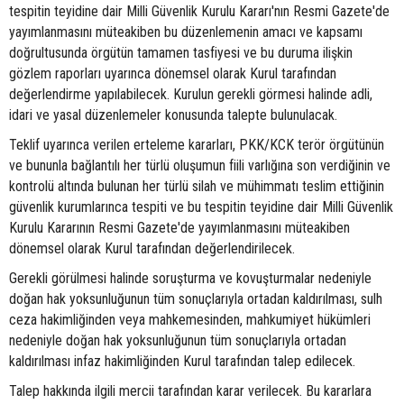
tespitin teyidine dair Milli Güvenlik Kurulu Kararı'nın Resmi Gazete'de
yayımlanmasını müteakiben bu düzenlemenin amacı ve kapsamı
doğrultusunda örgütün tamamen tasfiyesi ve bu duruma ilişkin
gözlem raporları uyarınca dönemsel olarak Kurul tarafından
değerlendirme yapılabilecek. Kurulun gerekli görmesi halinde adli,
idari ve yasal düzenlemeler konusunda talepte bulunulacak.
Teklif uyarınca verilen erteleme kararları, PKK/KCK terör örgütünün
ve bununla bağlantılı her türlü oluşumun fiili varlığına son verdiğinin ve
kontrolü altında bulunan her türlü silah ve mühimmatı teslim ettiğinin
güvenlik kurumlarınca tespiti ve bu tespitin teyidine dair Milli Güvenlik
Kurulu Kararının Resmi Gazete'de yayımlanmasını müteakiben
dönemsel olarak Kurul tarafından değerlendirilecek.
Gerekli görülmesi halinde soruşturma ve kovuşturmalar nedeniyle
doğan hak yoksunluğunun tüm sonuçlarıyla ortadan kaldırılması, sulh
ceza hakimliğinden veya mahkemesinden, mahkumiyet hükümleri
nedeniyle doğan hak yoksunluğunun tüm sonuçlarıyla ortadan
kaldırılması infaz hakimliğinden Kurul tarafından talep edilecek.
Talep hakkında ilgili mercii tarafından karar verilecek. Bu kararlara