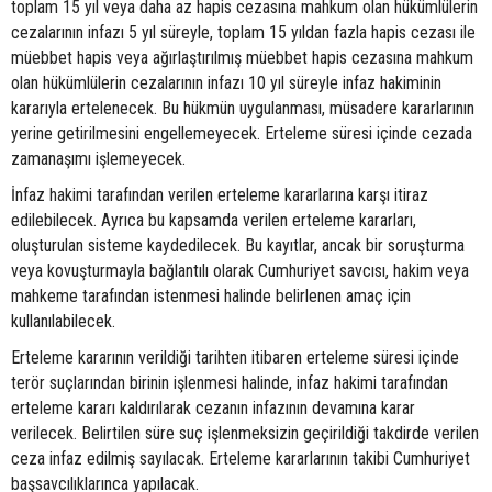
toplam 15 yıl veya daha az hapis cezasına mahkum olan hükümlülerin
cezalarının infazı 5 yıl süreyle, toplam 15 yıldan fazla hapis cezası ile
müebbet hapis veya ağırlaştırılmış müebbet hapis cezasına mahkum
olan hükümlülerin cezalarının infazı 10 yıl süreyle infaz hakiminin
kararıyla ertelenecek. Bu hükmün uygulanması, müsadere kararlarının
yerine getirilmesini engellemeyecek. Erteleme süresi içinde cezada
zamanaşımı işlemeyecek.
İnfaz hakimi tarafından verilen erteleme kararlarına karşı itiraz
edilebilecek. Ayrıca bu kapsamda verilen erteleme kararları,
oluşturulan sisteme kaydedilecek. Bu kayıtlar, ancak bir soruşturma
veya kovuşturmayla bağlantılı olarak Cumhuriyet savcısı, hakim veya
mahkeme tarafından istenmesi halinde belirlenen amaç için
kullanılabilecek.
Erteleme kararının verildiği tarihten itibaren erteleme süresi içinde
terör suçlarından birinin işlenmesi halinde, infaz hakimi tarafından
erteleme kararı kaldırılarak cezanın infazının devamına karar
verilecek. Belirtilen süre suç işlenmeksizin geçirildiği takdirde verilen
ceza infaz edilmiş sayılacak. Erteleme kararlarının takibi Cumhuriyet
başsavcılıklarınca yapılacak.