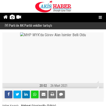
İYİ Parti ile AK Partili vekiller tartıştı
B
20:02
26 Mart 2021
Mehmet Görgünoğlu (Editör)
Haber Kaynağı