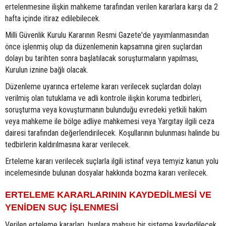
ertelenmesine ilişkin mahkeme tarafından verilen kararlara karşı da 2
hafta içinde itiraz edilebilecek.
Milli Güvenlik Kurulu Kararının Resmi Gazete'de yayımlanmasından
önce işlenmiş olup da düzenlemenin kapsamına giren suçlardan
dolayı bu tarihten sonra başlatılacak soruşturmaların yapılması,
Kurulun iznine bağlı olacak.
Düzenleme uyarınca erteleme kararı verilecek suçlardan dolayı
verilmiş olan tutuklama ve adli kontrole ilişkin koruma tedbirleri,
soruşturma veya kovuşturmanın bulunduğu evredeki yetkili hakim
veya mahkeme ile bölge adliye mahkemesi veya Yargıtay ilgili ceza
dairesi tarafından değerlendirilecek. Koşullarının bulunması halinde bu
tedbirlerin kaldırılmasına karar verilecek.
Erteleme kararı verilecek suçlarla ilgili istinaf veya temyiz kanun yolu
incelemesinde bulunan dosyalar hakkında bozma kararı verilecek.
ERTELEME KARARLARININ KAYDEDİLMESİ VE
YENİDEN SUÇ İŞLENMESİ
Verilen erteleme kararları, bunlara mahsus bir sisteme kaydedilecek.