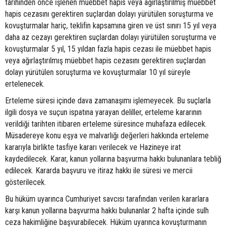
tarihinden önce işlenen müebbet hapis veya ağırlaştırılmış müebbet
hapis cezasını gerektiren suçlardan dolayı yürütülen soruşturma ve
kovuşturmalar hariç, teklifin kapsamına giren ve üst sınırı 15 yıl veya
daha az cezayı gerektiren suçlardan dolayı yürütülen soruşturma ve
kovuşturmalar 5 yıl, 15 yıldan fazla hapis cezası ile müebbet hapis
veya ağırlaştırılmış müebbet hapis cezasını gerektiren suçlardan
dolayı yürütülen soruşturma ve kovuşturmalar 10 yıl süreyle
ertelenecek.
Erteleme süresi içinde dava zamanaşımı işlemeyecek. Bu suçlarla
ilgili dosya ve suçun ispatına yarayan deliller, erteleme kararının
verildiği tarihten itibaren erteleme süresince muhafaza edilecek.
Müsadereye konu eşya ve malvarlığı değerleri hakkında erteleme
kararıyla birlikte tasfiye kararı verilecek ve Hazineye irat
kaydedilecek. Karar, kanun yollarına başvurma hakkı bulunanlara tebliğ
edilecek. Kararda başvuru ve itiraz hakkı ile süresi ve mercii
gösterilecek.
Bu hüküm uyarınca Cumhuriyet savcısı tarafından verilen kararlara
karşı kanun yollarına başvurma hakkı bulunanlar 2 hafta içinde sulh
ceza hakimliğine başvurabilecek. Hüküm uyarınca kovuşturmanın