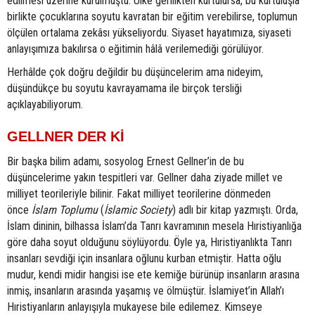
edilmesi üzerine kurulmuştu. Ülke gerilikten kurtulursa, bu kurtuluşla
birlikte çocuklarına soyutu kavratan bir eğitim verebilirse, toplumun
ölçülen ortalama zekâsı yükseliyordu. Siyaset hayatımıza, siyaseti
anlayışımıza bakılırsa o eğitimin hâlâ verilemediği görülüyor.
Herhâlde çok doğru değildir bu düşüncelerim ama nideyim,
düşündükçe bu soyutu kavrayamama ile birçok tersliği
açıklayabiliyorum.
GELLNER DER Kİ
Bir başka bilim adamı, sosyolog Ernest Gellner’in de bu
düşüncelerime yakın tespitleri var. Gellner daha ziyade millet ve
milliyet teorileriyle bilinir. Fakat milliyet teorilerine dönmeden
önce
İslam Toplumu
(
İslamic Society
) adlı bir kitap yazmıştı. Orda,
İslam dininin, bilhassa İslam’da Tanrı kavramının mesela Hıristiyanlığa
göre daha soyut olduğunu söylüyordu. Öyle ya, Hıristiyanlıkta Tanrı
insanları sevdiği için insanlara oğlunu kurban etmiştir. Hatta oğlu
mudur, kendi midir hangisi ise ete kemiğe bürünüp insanların arasına
inmiş, insanların arasında yaşamış ve ölmüştür. İslamiyet’in Allah’ı
Hıristiyanların anlayışıyla mukayese bile edilemez. Kimseye