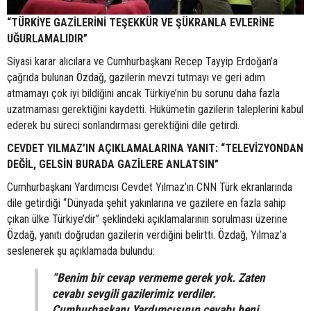
“TÜRKİYE GAZİLERİNİ TEŞEKKÜR VE ŞÜKRANLA EVLERİNE
UĞURLAMALIDIR”
Siyasi karar alıcılara ve Cumhurbaşkanı Recep Tayyip Erdoğan’a
çağrıda bulunan Özdağ, gazilerin mevzi tutmayı ve geri adım
atmamayı çok iyi bildiğini ancak Türkiye’nin bu sorunu daha fazla
uzatmaması gerektiğini kaydetti. Hükümetin gazilerin taleplerini kabul
ederek bu süreci sonlandırması gerektiğini dile getirdi.
CEVDET YILMAZ’IN AÇIKLAMALARINA YANIT: “TELEVİZYONDAN
DEĞİL, GELSİN BURADA GAZİLERE ANLATSIN”
Cumhurbaşkanı Yardımcısı Cevdet Yılmaz’ın CNN Türk ekranlarında
dile getirdiği “Dünyada şehit yakınlarına ve gazilere en fazla sahip
çıkan ülke Türkiye’dir” şeklindeki açıklamalarının sorulması üzerine
Özdağ, yanıtı doğrudan gazilerin verdiğini belirtti. Özdağ, Yılmaz’a
seslenerek şu açıklamada bulundu:
“Benim bir cevap vermeme gerek yok. Zaten
cevabı sevgili gazilerimiz verdiler.
Cumhurbaşkanı Yardımcısının cevabı beni