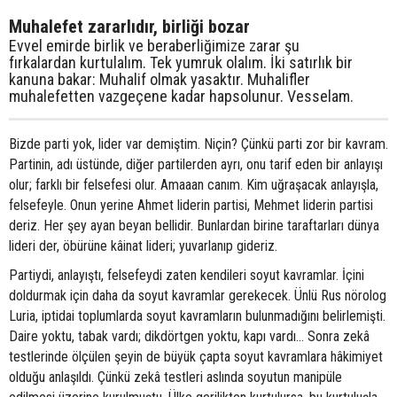
Muhalefet zararlıdır, birliği bozar
Evvel emirde birlik ve beraberliğimize zarar şu
fırkalardan kurtulalım. Tek yumruk olalım. İki satırlık bir
kanuna bakar: Muhalif olmak yasaktır. Muhalifler
muhalefetten vazgeçene kadar hapsolunur. Vesselam.
Bizde parti yok, lider var demiştim. Niçin? Çünkü parti zor bir kavram.
Partinin, adı üstünde, diğer partilerden ayrı, onu tarif eden bir anlayışı
olur; farklı bir felsefesi olur. Amaaan canım. Kim uğraşacak anlayışla,
felsefeyle. Onun yerine Ahmet liderin partisi, Mehmet liderin partisi
deriz. Her şey ayan beyan bellidir. Bunlardan birine taraftarları dünya
lideri der, öbürüne kâinat lideri; yuvarlanıp gideriz.
Partiydi, anlayıştı, felsefeydi zaten kendileri soyut kavramlar. İçini
doldurmak için daha da soyut kavramlar gerekecek. Ünlü Rus nörolog
Luria, iptidai toplumlarda soyut kavramların bulunmadığını belirlemişti.
Daire yoktu, tabak vardı; dikdörtgen yoktu, kapı vardı… Sonra zekâ
testlerinde ölçülen şeyin de büyük çapta soyut kavramlara hâkimiyet
olduğu anlaşıldı. Çünkü zekâ testleri aslında soyutun manipüle