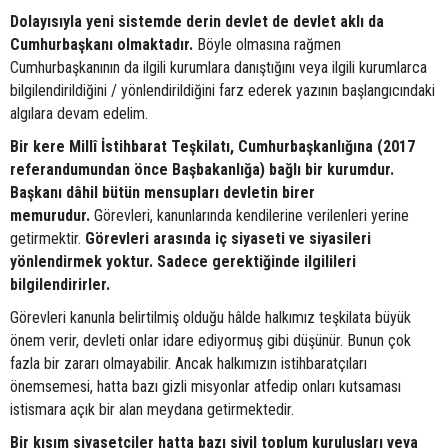
Dolayısıyla yeni sistemde derin devlet de devlet aklı da
Cumhurbaşkanı olmaktadır.
Böyle olmasına rağmen
Cumhurbaşkanının da ilgili kurumlara danıştığını veya ilgili kurumlarca
bilgilendirildiğini / yönlendirildiğini farz ederek yazının başlangıcındaki
algılara devam edelim.
Bir kere Millî İstihbarat Teşkilatı, Cumhurbaşkanlığına (2017
referandumundan önce Başbakanlığa) bağlı bir kurumdur.
Başkanı dâhil bütün mensupları devletin birer
memurudur.
Görevleri, kanunlarında kendilerine verilenleri yerine
getirmektir.
Görevleri arasında iç siyaseti ve siyasileri
yönlendirmek yoktur. Sadece gerektiğinde ilgilileri
bilgilendirirler.
Görevleri kanunla belirtilmiş olduğu hâlde halkımız teşkilata büyük
önem verir, devleti onlar idare ediyormuş gibi düşünür. Bunun çok
fazla bir zararı olmayabilir. Ancak halkımızın istihbaratçıları
önemsemesi, hatta bazı gizli misyonlar atfedip onları kutsaması
istismara açık bir alan meydana getirmektedir.
Bir kısım siyasetçiler hatta bazı sivil toplum kuruluşları veya