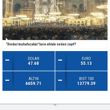
“Dindar/muhafazakâr”ların ahlakı neden zayıf?
DOLAR
EURO
47.68
55.13
ALTIN
BIST 100
6659.71
13779.39