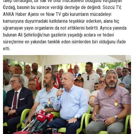
talep olmadığını, bir hak ve onur mücadelesi olduğunu vurgulayan
Özdağ, basının bu sürece verdiği desteğe de değindi. Sözcü TV,
ANKA Haber Ajansı ve Now TV gibi kurumların mücadeleyi
kamuoyuna duyurmadaki katkılarına teşekkür ederken, alana hiç
uğramayan yayın organlarını da not ettiklerini belirtti. Ayrıca yanında
bulunan Ali Şehirlioğlu’nun gazilerin yaşadığı acılara ve tedavi
süreçlerine en yakından tanıklık eden isimlerden biri olduğunu ifade
etti.