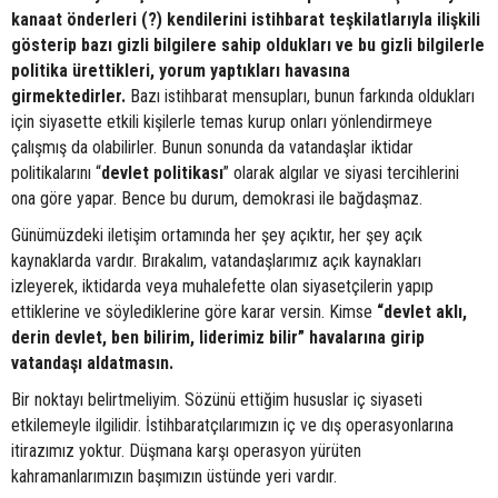
kanaat önderleri (?) kendilerini istihbarat teşkilatlarıyla ilişkili
gösterip bazı gizli bilgilere sahip oldukları ve bu gizli bilgilerle
politika ürettikleri, yorum yaptıkları havasına
girmektedirler.
Bazı istihbarat mensupları, bunun farkında oldukları
için siyasette etkili kişilerle temas kurup onları yönlendirmeye
çalışmış da olabilirler. Bunun sonunda da vatandaşlar iktidar
politikalarını “
devlet
politikası
” olarak algılar ve siyasi tercihlerini
ona göre yapar. Bence bu durum, demokrasi ile bağdaşmaz.
Günümüzdeki iletişim ortamında her şey açıktır, her şey açık
kaynaklarda vardır. Bırakalım, vatandaşlarımız açık kaynakları
izleyerek, iktidarda veya muhalefette olan siyasetçilerin yapıp
ettiklerine ve söylediklerine göre karar versin. Kimse
“devlet aklı,
derin devlet, ben bilirim, liderimiz bilir” havalarına girip
vatandaşı aldatmasın.
Bir noktayı belirtmeliyim. Sözünü ettiğim hususlar iç siyaseti
etkilemeyle ilgilidir. İstihbaratçılarımızın iç ve dış operasyonlarına
itirazımız yoktur. Düşmana karşı operasyon yürüten
kahramanlarımızın başımızın üstünde yeri vardır.