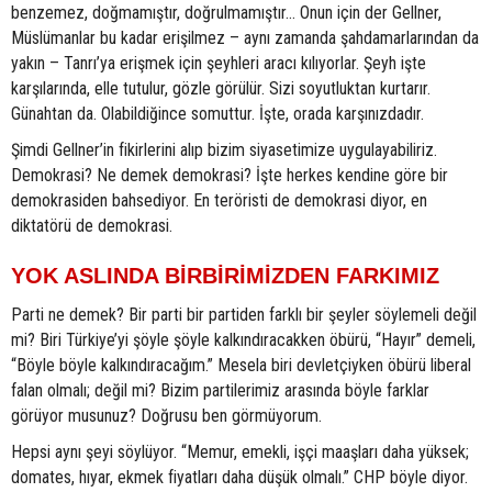
benzemez, doğmamıştır, doğrulmamıştır… Onun için der Gellner,
Müslümanlar bu kadar erişilmez – aynı zamanda şahdamarlarından da
yakın – Tanrı’ya erişmek için şeyhleri aracı kılıyorlar. Şeyh işte
karşılarında, elle tutulur, gözle görülür. Sizi soyutluktan kurtarır.
Günahtan da. Olabildiğince somuttur. İşte, orada karşınızdadır.
Şimdi Gellner’in fikirlerini alıp bizim siyasetimize uygulayabiliriz.
Demokrasi? Ne demek demokrasi? İşte herkes kendine göre bir
demokrasiden bahsediyor. En teröristi de demokrasi diyor, en
diktatörü de demokrasi.
YOK ASLINDA BİRBİRİMİZDEN FARKIMIZ
Parti ne demek? Bir parti bir partiden farklı bir şeyler söylemeli değil
mi? Biri Türkiye’yi şöyle şöyle kalkındıracakken öbürü, “Hayır” demeli,
“Böyle böyle kalkındıracağım.” Mesela biri devletçiyken öbürü liberal
falan olmalı; değil mi? Bizim partilerimiz arasında böyle farklar
görüyor musunuz? Doğrusu ben görmüyorum.
Hepsi aynı şeyi söylüyor. “Memur, emekli, işçi maaşları daha yüksek;
domates, hıyar, ekmek fiyatları daha düşük olmalı.” CHP böyle diyor.