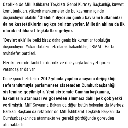
Özellikle de Millî İstihbarat Teşkilatı. Genel Kurmay Başkanlığı, kuvvet
komutanlıkları, yüksek mahkemeler de bu kavramın içinde
düşünülüyor olabilir. “
Olabilir
”
diyorum çünkü kavramı kullananlar
da ne kastettiklerini açıkça belirtmiyorlar. Milletin aklına da ilk
olarak istihbarat teşkilatları geliyor.
“
Devlet aklı
” ile belki biraz daha geniş bir kurumlar topluluğu
düşünülüyor: Yukarıdakilere ek olarak bakanlıklar, TBMM… Hatta
muhalefet partileri.
Her iki terimde tarihî bir derinlik ve dolayısıyla kutsiyet gören
vatandaşlar da var.
Önce şunu belirtelim.
2017 yılında yapılan anayasa değişikliği
referandumuyla parlamenter sistemden Cumhurbaşkanlığı
sistemine geçilmiştir. Yeni sistemde Cumhurbaşkanına,
bakanların atanması ve görevden alınması dâhil pek çok yetki
verilmiştir.
Millî Savunma Bakanı da diğer bütün bakanlar da Merkez
Bankası Başkanı da rektörler de Millî İstihbarat Teşkilatı Başkanı da
Cumhurbaşkanınca atanmakta ve gerekli gördüğünde görevden
alınmaktadır.