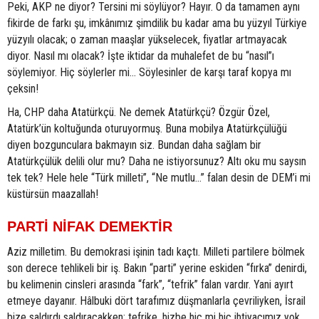
Peki, AKP ne diyor? Tersini mi söylüyor? Hayır. O da tamamen aynı
fikirde de farkı şu, imkânımız şimdilik bu kadar ama bu yüzyıl Türkiye
yüzyılı olacak; o zaman maaşlar yükselecek, fiyatlar artmayacak
diyor. Nasıl mı olacak? İşte iktidar da muhalefet de bu “nasıl”ı
söylemiyor. Hiç söylerler mi… Söylesinler de karşı taraf kopya mı
çeksin!
Ha, CHP daha Atatürkçü. Ne demek Atatürkçü? Özgür Özel,
Atatürk’ün koltuğunda oturuyormuş. Buna mobilya Atatürkçülüğü
diyen bozgunculara bakmayın siz. Bundan daha sağlam bir
Atatürkçülük delili olur mu? Daha ne istiyorsunuz? Altı oku mu saysın
tek tek? Hele hele “Türk milleti”, “Ne mutlu…” falan desin de DEM’i mi
küstürsün maazallah!
PARTİ NİFAK DEMEKTİR
Aziz milletim. Bu demokrasi işinin tadı kaçtı. Milleti partilere bölmek
son derece tehlikeli bir iş. Bakın “parti” yerine eskiden “fırka” denirdi,
bu kelimenin cinsleri arasında “fark”, “tefrik” falan vardır. Yani ayırt
etmeye dayanır. Hâlbuki dört tarafımız düşmanlarla çevriliyken, İsrail
bize saldırdı saldıracakken; tefrike, hizbe hiç mi hiç ihtiyacımız yok.