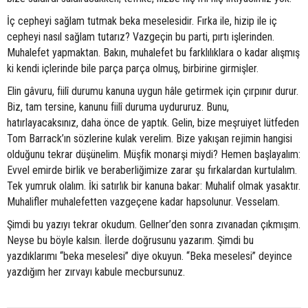
İç cepheyi sağlam tutmak beka meselesidir. Fırka ile, hizip ile iç
cepheyi nasıl sağlam tutarız? Vazgeçin bu parti, pırtı işlerinden.
Muhalefet yapmaktan. Bakın, muhalefet bu farklılıklara o kadar alışmış
ki kendi içlerinde bile parça parça olmuş, birbirine girmişler.
Elin gâvuru, fiilî durumu kanuna uygun hâle getirmek için çırpınır durur.
Biz, tam tersine, kanunu fiilî duruma uydururuz. Bunu,
hatırlayacaksınız, daha önce de yaptık. Gelin, bize meşruiyet lütfeden
Tom Barrack’ın sözlerine kulak verelim. Bize yakışan rejimin hangisi
olduğunu tekrar düşünelim. Müşfik monarşi miydi? Hemen başlayalım:
Evvel emirde birlik ve beraberliğimize zarar şu fırkalardan kurtulalım.
Tek yumruk olalım. İki satırlık bir kanuna bakar: Muhalif olmak yasaktır.
Muhalifler muhalefetten vazgeçene kadar hapsolunur. Vesselam.
Şimdi bu yazıyı tekrar okudum. Gellner’den sonra zıvanadan çıkmışım.
Neyse bu böyle kalsın. İlerde doğrusunu yazarım. Şimdi bu
yazdıklarımı “beka meselesi” diye okuyun. “Beka meselesi” deyince
yazdığım her zırvayı kabule mecbursunuz.