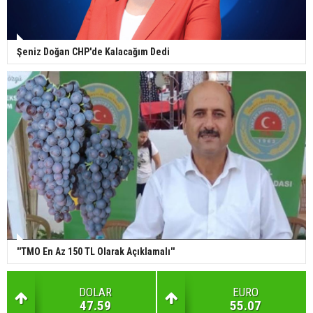
Şeniz Doğan CHP'de Kalacağım Dedi
''TMO En Az 150 TL Olarak Açıklamalı''
DOLAR
EURO
47.59
55.07