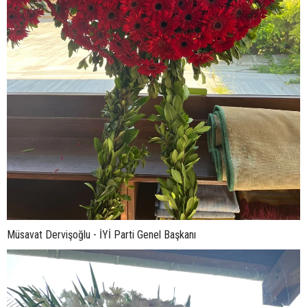
Müsavat Dervişoğlu - İYİ Parti Genel Başkanı