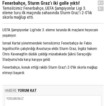
Fenerbahçe, Sturm Graz'ı iki golle yıktı!
A+
Temsilcimiz Fenerbahçe, UEFA Şampiyonlar Ligi 3.
A-
eleme turu ilk maçında sahasında Sturm Graz'ı 2-0'lık
skorla mağlup etti.
UEFA Şampiyonlar Ligi’nde 3. eleme turunda ilk maçların heyecanı
yaşanıyor.
İsmail Kartal yönetmendeki temsilcimiz Fenerbahçe ile Fabio
Ingolitsch’in çalıştırdığı Avusturya ekibi Sturm Graz, İngiliz hakem
Chris Kavanagh’ın düdük çaldığı müsabakada Şükrü Saraçoğlu
Stadyumu’nda karşı karşıya geldi.
Fenerbahçe, konuk ettiği rakibi Sturm Graz'ı 2-0'lık skorla mağlup
etmeyi başardı.
HABERE
YORUM KAT