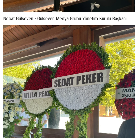
Necat Gülseven - Gülseven Medya Grubu Yönetim Kurulu Başkanı