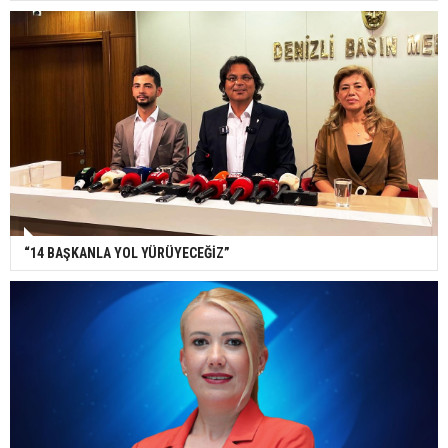
“14 BAŞKANLA YOL YÜRÜYECEĞİZ”