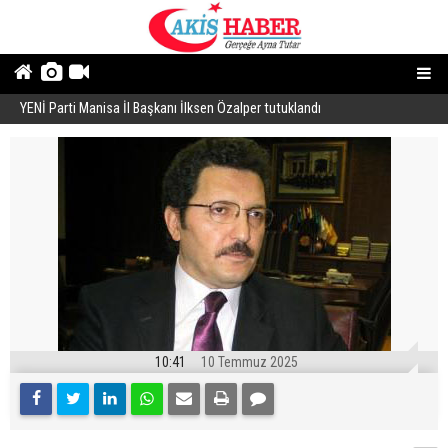
YENİ Parti Manisa İl Başkanı İlksen Özalper tutuklandı
A
10:41
10 Temmuz 2025