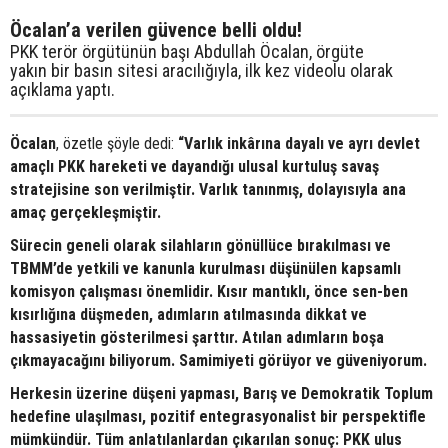
Öcalan’a verilen güvence belli oldu!
PKK terör örgütünün başı Abdullah Öcalan, örgüte
yakın bir basın sitesi aracılığıyla, ilk kez videolu olarak
açıklama yaptı.
Öcalan
, özetle şöyle dedi:
“Varlık inkârına dayalı ve ayrı devlet
amaçlı PKK hareketi ve dayandığı ulusal kurtuluş savaş
stratejisine son verilmiştir. Varlık tanınmış, dolayısıyla ana
amaç gerçekleşmiştir.
Sürecin geneli olarak silahların gönüllüce bırakılması ve
TBMM’de yetkili ve kanunla kurulması düşünülen kapsamlı
komisyon çalışması önemlidir. Kısır mantıklı, önce sen-ben
kısırlığına düşmeden, adımların atılmasında dikkat ve
hassasiyetin gösterilmesi şarttır. Atılan adımların boşa
çıkmayacağını biliyorum. Samimiyeti görüyor ve güveniyorum.
Herkesin üzerine düşeni yapması, Barış ve Demokratik Toplum
hedefine ulaşılması, pozitif entegrasyonalist bir perspektifle
mümkündür. Tüm anlatılanlardan çıkarılan sonuç: PKK ulus