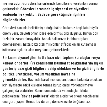
memurudur.
Görevleri, kanunlarında kendilerine verilenleri yerine
getirmektir.
Görevleri arasında iç siyaseti ve siyasileri
yönlendirmek yoktur. Sadece gerektiğinde ilgilileri
bilgilendirirler.
Görevleri kanunla belirtilmiş olduğu hâlde halkımız teşkilata büyük
önem verir, devleti onlar idare ediyormuş gibi düşünür. Bunun çok
fazla bir zararı olmayabilir. Ancak halkımızın istihbaratçıları
önemsemesi, hatta bazı gizli misyonlar atfedip onları kutsaması
istismara açık bir alan meydana getirmektedir.
Bir kısım siyasetçiler hatta bazı sivil toplum kuruluşları veya
kanaat önderleri (?) kendilerini istihbarat teşkilatlarıyla ilişkili
gösterip bazı gizli bilgilere sahip oldukları ve bu gizli bilgilerle
politika ürettikleri, yorum yaptıkları havasına
girmektedirler.
Bazı istihbarat mensupları, bunun farkında oldukları
için siyasette etkili kişilerle temas kurup onları yönlendirmeye
çalışmış da olabilirler. Bunun sonunda da vatandaşlar iktidar
politikalarını “
devlet
politikası
” olarak algılar ve siyasi tercihlerini
ona göre yapar. Bence bu durum, demokrasi ile bağdaşmaz.