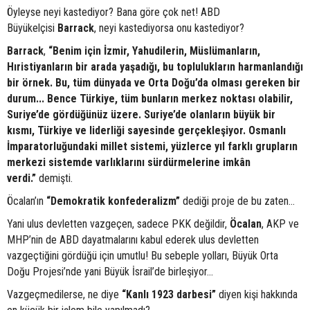
Öyleyse neyi kastediyor? Bana göre çok net! ABD
Büyükelçisi
Barrack
, neyi kastediyorsa onu kastediyor?
Barrack
,
“Benim için İzmir, Yahudilerin, Müslümanların,
Hıristiyanların bir arada yaşadığı, bu toplulukların harmanlandığı
bir örnek. Bu, tüm dünyada ve Orta Doğu’da olması gereken bir
durum... Bence Türkiye, tüm bunların merkez noktası olabilir,
Suriye’de gördüğünüz üzere. Suriye’de olanların büyük bir
kısmı, Türkiye ve liderliği sayesinde gerçekleşiyor. Osmanlı
İmparatorluğundaki millet sistemi, yüzlerce yıl farklı grupların
merkezi sistemde varlıklarını sürdürmelerine imkân
verdi.”
demişti.
Öcalan’ın
“Demokratik konfederalizm”
dediği proje de bu zaten...
Yani ulus devletten vazgeçen, sadece PKK değildir,
Öcalan
, AKP ve
MHP’nin de ABD dayatmalarını kabul ederek ulus devletten
vazgeçtiğini gördüğü için umutlu! Bu sebeple yolları, Büyük Orta
Doğu Projesi’nde yani Büyük İsrail’de birleşiyor...
Vazgeçmedilerse, ne diye
“Kanlı 1923 darbesi”
diyen kişi hakkında