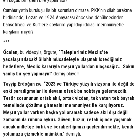
en küçük bir işlem bile yapılmadı?
Cumhuriyetin kuruluşu ile bir sorunları olmasa, PKK’nın silah bırakma
bildirisinde, Lozan ve 1924 Anayasası öncesine dönülmesinden
bahsetmesi ve Kürtlere soykırım yapıldığı iddiası memnuniyetle
karşılanır mıydı?
***
Öcalan,
bu videoyla, örgüte,
“Taleplerimiz Meclis’te
yasalaştırılacak! Silahlı mücadeleyle ulaşmak istediğimiz
hedeflere, Meclis kararıyla meşru yollardan ulaşacağız... Sakın
yanlış bir şey yapmayın”
demiş oluyor!
Tayyip Erdoğan
ise,
“2023 ve Türkiye yüzyılı vizyonu ile değil de
eski paradigmalar ile devam etsek bu noktaya gelemezdik.
Terör sorununun ortak akıl, ortak vicdan, tek vatan tek bayrak
temelinde çözüme girmesini memnuniyet ile karşılıyoruz.
Meşru yollar varken başka yol aramak sadece akıl dışı değil
zamanın da ruhuna aykırı. Güven, huzur, refah içinde yaşamak
ancak milletçe birlik ve beraberliğimizi güçlendirmekle, kendi
yolumuzu çizmekle mümkün.”
demişti.