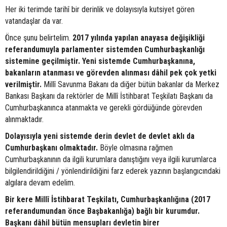
Her iki terimde tarihî bir derinlik ve dolayısıyla kutsiyet gören
vatandaşlar da var.
Önce şunu belirtelim.
2017 yılında yapılan anayasa değişikliği
referandumuyla parlamenter sistemden Cumhurbaşkanlığı
sistemine geçilmiştir. Yeni sistemde Cumhurbaşkanına,
bakanların atanması ve görevden alınması dâhil pek çok yetki
verilmiştir.
Millî Savunma Bakanı da diğer bütün bakanlar da Merkez
Bankası Başkanı da rektörler de Millî İstihbarat Teşkilatı Başkanı da
Cumhurbaşkanınca atanmakta ve gerekli gördüğünde görevden
alınmaktadır.
Dolayısıyla yeni sistemde derin devlet de devlet aklı da
Cumhurbaşkanı olmaktadır.
Böyle olmasına rağmen
Cumhurbaşkanının da ilgili kurumlara danıştığını veya ilgili kurumlarca
bilgilendirildiğini / yönlendirildiğini farz ederek yazının başlangıcındaki
algılara devam edelim.
Bir kere Millî İstihbarat Teşkilatı, Cumhurbaşkanlığına (2017
referandumundan önce Başbakanlığa) bağlı bir kurumdur.
Başkanı dâhil bütün mensupları devletin birer