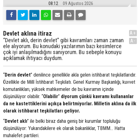
08:12
09 Ağustos 2026
Devlet aklına itiraz
A+
“Devlet aklı, derin devlet” gibi kavramları zaman zaman
A-
ele alıyorum. Bu konudaki yazılarımın bazı kesimlerce
çok iyi anlaşılmadığını sanıyorum. Bu sebeple konuyu
açıklamak ihtiyacı duydum.
“
Derin devlet
” denilince genellikle akla gelen istihbarat teşkilatlarıdır.
Özellikle de Millî İstihbarat Teşkilatı. Genel Kurmay Başkanlığı, kuvvet
komutanlıkları, yüksek mahkemeler de bu kavramın içinde
düşünülüyor olabilir. “
Olabilir
”
diyorum çünkü kavramı kullananlar
da ne kastettiklerini açıkça belirtmiyorlar. Milletin aklına da ilk
olarak istihbarat teşkilatları geliyor.
“
Devlet aklı
” ile belki biraz daha geniş bir kurumlar topluluğu
düşünülüyor: Yukarıdakilere ek olarak bakanlıklar, TBMM… Hatta
muhalefet partileri.