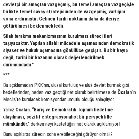
devletçi bir amaçtan vazgeçmiş, bu temel amaçtan vazgeçişle
birlikte temel savaş stratejisinden de vazgeçmiş, varlığını
sona erdirmiştir. Gelinen tarihi noktanın daha da ileriye
götürülmesi beklenmektedir.
Silah bırakma mekanizmasının kurulması süreci ileri
taşıyacaktır. Yapılan silahlı mücadele aşamasından demokratik
siyaset ve hukuk aşamasına gönüllüce geçiştir. Bu bir kayıp
değil, tarihi bir kazanım olarak değerlendirilmek
durumundadır.”
***
Bu açıklamadan PKK’nın, ulusal kurtuluş ve ulus devlet kurmak gibi
hedeflerinden, neden vaz geçtiği net olarak belirtilmese de
Öcalan
’ın
Meclis’te kurulacak komisyondan umutlu olduğu anlaşılıyor.
Yalnız
Öcalan
,
“Barış ve Demokratik Toplum hedefine
ulaşılması, pozitif entegrasyonalist bir perspektifle
mümkündür.”
derken neyi kastettiğini net olarak açıklamıyor!
Bunu açıklarsa sürecin sona erebileceğini görüyor olmalı?