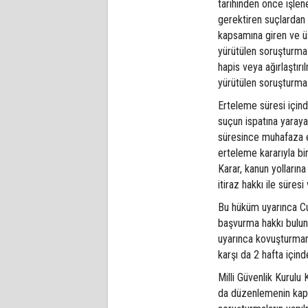
tarihinden önce işle
gerektiren suçlardan 
kapsamına giren ve üs
yürütülen soruşturma 
hapis veya ağırlaştır
yürütülen soruşturma
Erteleme süresi için
suçun ispatına yarayan
süresince muhafaza e
erteleme kararıyla bi
Karar, kanun yolların
itiraz hakkı ile süres
Bu hüküm uyarınca Cum
başvurma hakkı bulun
uyarınca kovuşturman
karşı da 2 hafta içind
Milli Güvenlik Kurul
da düzenlemenin kaps