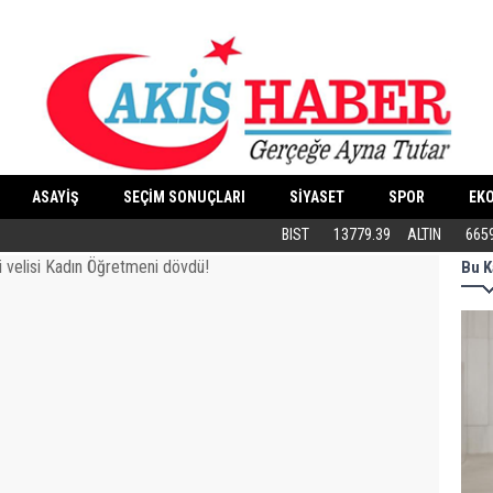
ASAYİŞ
SEÇİM SONUÇLARI
SİYASET
SPOR
EK
Butik İşletmeler E-Ticarete Başlarken 
BIST
13779.39
ALTIN
665
Bu K