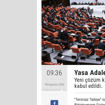
Yasa Adale
09:36
Yeni çözüm k
kabul edildi.
08 Ağustos 2026
"Terörsüz Türkiye" s
Bütünleşmenin Güçlen