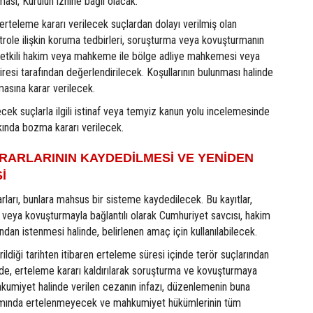
ması, Kurulun iznine bağlı olacak.
rteleme kararı verilecek suçlardan dolayı verilmiş olan
trole ilişkin koruma tedbirleri, soruşturma veya kovuşturmanın
etkili hakim veya mahkeme ile bölge adliye mahkemesi veya
airesi tarafından değerlendirilecek. Koşullarının bulunması halinde
lmasına karar verilecek.
ecek suçlarla ilgili istinaf veya temyiz kanun yolu incelemesinde
kında bozma kararı verilecek.
RARLARININ KAYDEDİLMESİ VE YENİDEN
İ
rları, bunlara mahsus bir sisteme kaydedilecek. Bu kayıtlar,
 veya kovuşturmayla bağlantılı olarak Cumhuriyet savcısı, hakim
an istenmesi halinde, belirlenen amaç için kullanılabilecek.
ildiği tarihten itibaren erteleme süresi içinde terör suçlarından
inde, erteleme kararı kaldırılarak soruşturma ve kovuşturmaya
umiyet halinde verilen cezanın infazı, düzenlemenin buna
mında ertelenmeyecek ve mahkumiyet hükümlerinin tüm