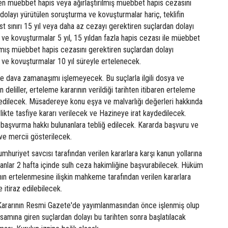
nen müebbet hapis veya ağırlaştırılmış müebbet hapis cezasını
dolayı yürütülen soruşturma ve kovuşturmalar hariç, teklifin
t sınırı 15 yıl veya daha az cezayı gerektiren suçlardan dolayı
ve kovuşturmalar 5 yıl, 15 yıldan fazla hapis cezası ile müebbet
ılmış müebbet hapis cezasını gerektiren suçlardan dolayı
 ve kovuşturmalar 10 yıl süreyle ertelenecek.
de dava zamanaşımı işlemeyecek. Bu suçlarla ilgili dosya ve
 deliller, erteleme kararının verildiği tarihten itibaren erteleme
dilecek. Müsadereye konu eşya ve malvarlığı değerleri hakkında
rlikte tasfiye kararı verilecek ve Hazineye irat kaydedilecek.
a başvurma hakkı bulunanlara tebliğ edilecek. Kararda başvuru ve
i ve mercii gösterilecek.
huriyet savcısı tarafından verilen kararlara karşı kanun yollarına
anlar 2 hafta içinde sulh ceza hakimliğine başvurabilecek. Hüküm
ın ertelenmesine ilişkin mahkeme tarafından verilen kararlara
e itiraz edilebilecek.
u Kararının Resmi Gazete'de yayımlanmasından önce işlenmiş olup
amına giren suçlardan dolayı bu tarihten sonra başlatılacak