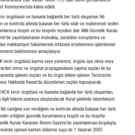
t Komisyonu'nda kabul edildi.
ör örgütünün ve bununla bağlantılı her türlü oluşumun fiili
nin ve kontrolü altında bulunan her türlü silah ve mühimmatı teslim
umlarınca tespiti ve bu tespitin teyidine dair Milli Güvenlik Kurulu
ete'de yayımlanmasını müteakip, yürütülen soruşturma ve
ilen mahkumiyet hükümlerinin infazının ertelenmesi işlemlerinin
lemlerin belirlenmesi amaçlanıyor.
terör örgütünü kurma veya yönetme, örgüte üye olma veya
 yardım etme ve örgütün propagandasını yapma suçları ile bu
samında işlenen suçları ve bu örgüt lehine işlenen Terörizmin
esi Hakkında Kanun'da düzenlenen suçları kapsayacak.
/KCK terör örgütünü ve bununla bağlantılı her türlü oluşumları,
 ilgili hükmü uyarınca oluşturulacak Kurul şeklinde tanımlanıyor.
fiili varlığına son verdiğinin ve kontrolü altında bulunan her türlü
slim ettiğinin güvenlik kurumlarınca tespiti ve bu tespitin
üvenlik Kurulu Kararının Resmi Gazete'de yayımlanması koşuluyla,
evesinde işlenen kasten öldürme suçu ile 1 Haziran 2005