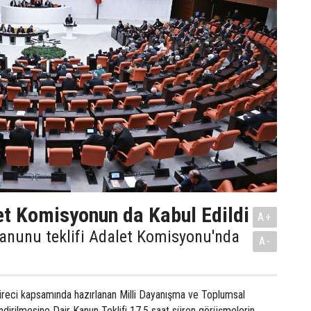
t Komisyonun da Kabul Edildi
A+
anunu teklifi Adalet Komisyonu'nda
A-
üreci kapsamında hazırlanan Milli Dayanışma ve Toplumsal
dirilmesine Dair Kanun Teklifi 17,5 saat süren görüşmelerin