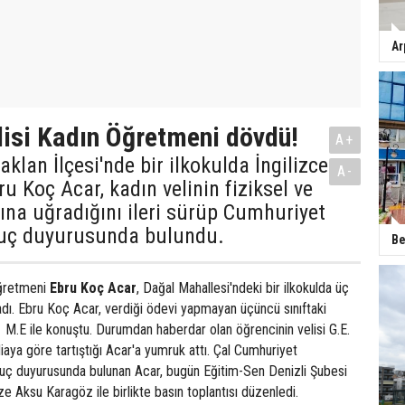
Ar
lisi Kadın Öğretmeni dövdü!
A+
klan İlçesi'nde bir ilkokulda İngilizce
A-
u Koç Acar, kadın velinin fiziksel ve
sına uğradığını ileri sürüp Cumhuriyet
 suç duyurusunda bulundu.
Be
 öğretmeni
Ebru Koç Acar
, Dağal Mahallesi'ndeki bir ilkokulda üç
dı. Ebru Koç Acar, verdiği ödevi yapmayan üçüncü sınıftaki
 M.E ile konuştu. Durumdan haberdar olan öğrencinin velisi G.E.
iaya göre tartıştığı Acar'a yumruk attı. Çal Cumhuriyet
 suç duyurusunda bulunan Acar, bugün Eğitim-Sen Denizli Şubesi
 Aksu Karagöz ile birlikte basın toplantısı düzenledi.