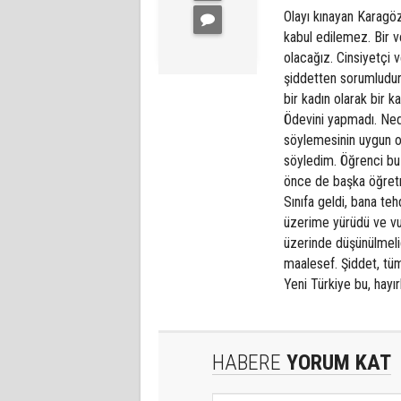
Olayı kınayan Karagö
kabul edilemez. Bir v
olacağız. Cinsiyetçi v
şiddetten sorumludur
bir kadın olarak bir 
Ödevini yapmadı. Ned
söylemesinin uygun o
söyledim. Öğrenci bu
önce de başka öğretm
Sınıfa geldi, bana te
üzerime yürüdü ve vu
üzerinde düşünülmelid
maalesef. Şiddet, tüm
Yeni Türkiye bu, hayır
HABERE
YORUM KAT