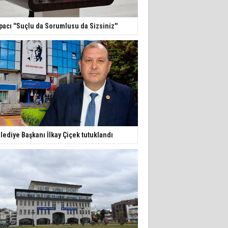
pacı ''Suçlu da Sorumlusu da Sizsiniz''
lediye Başkanı İlkay Çiçek tutuklandı