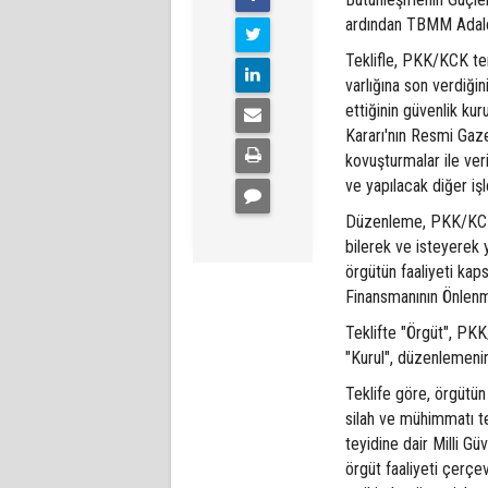
ardından TBMM Adale
Teklifle, PKK/KCK ter
varlığına son verdiği
ettiğinin güvenlik kur
Kararı'nın Resmi Gaz
kovuşturmalar ile ver
ve yapılacak diğer iş
Düzenleme, PKK/KCK 
bilerek ve isteyerek
örgütün faaliyeti kap
Finansmanının Önlenm
Teklifte "Örgüt", PKK
"Kurul", düzenlemenin
Teklife göre, örgütün 
silah ve mühimmatı te
teyidine dair Milli G
örgüt faaliyeti çerç