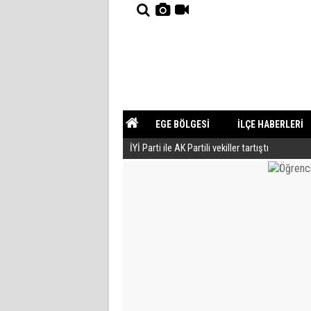
EGE BÖLGESİ
İLÇE HABERLERİ
İYİ Parti ile AK Partili vekiller tartıştı
YAZARLAR
GÜNDEM