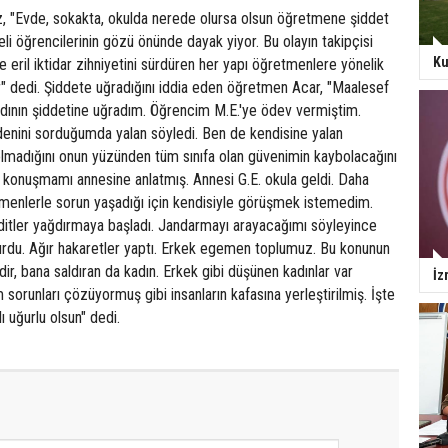
z, "Evde, sokakta, okulda nerede olursa olsun öğretmene şiddet
eli öğrencilerinin gözü önünde dayak yiyor. Bu olayın takipçisi
Ku
e eril iktidar zihniyetini sürdüren her yapı öğretmenlere yönelik
" dedi. Şiddete uğradığını iddia eden öğretmen Acar, "Maalesef
kadının şiddetine uğradım. Öğrencim M.E.'ye ödev vermiştim.
enini sorduğumda yalan söyledi. Ben de kendisine yalan
lmadığını onun yüzünden tüm sınıfa olan güvenimin kaybolacağını
 konuşmamı annesine anlatmış. Annesi G.E. okula geldi. Daha
enlerle sorun yaşadığı için kendisiyle görüşmek istemedim.
hditler yağdırmaya başladı. Jandarmayı arayacağımı söyleyince
rdu. Ağır hakaretler yaptı. Erkek egemen toplumuz. Bu konunun
ir, bana saldıran da kadın. Erkek gibi düşünen kadınlar var
İz
 sorunları çözüyormuş gibi insanların kafasına yerleştirilmiş. İşte
lı uğurlu olsun" dedi.