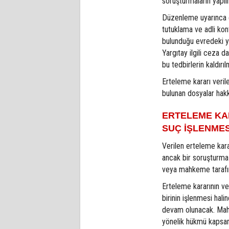
soruşturmaların yapıl
Düzenleme uyarınca e
tutuklama ve adli kon
bulunduğu evredeki y
Yargıtay ilgili ceza d
bu tedbirlerin kaldırı
Erteleme kararı veril
bulunan dosyalar hak
ERTELEME KA
SUÇ İŞLENMES
Verilen erteleme kara
ancak bir soruşturma
veya mahkeme tarafınd
Erteleme kararının ver
birinin işlenmesi hal
devam olunacak. Mahk
yönelik hükmü kapsa