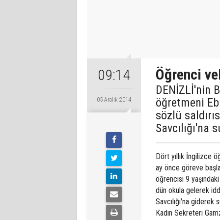
Öğrenci ve
09:14
DENİZLİ'nin Ba
öğretmeni Ebr
05 Aralık 2014
sözlü saldırı
Savcılığı'na
Dört yıllık İngilizce
ay önce göreve başla
öğrencisi 9 yaşındaki
dün okula gelerek idd
Savcılığı'na giderek
Kadın Sekreteri Gamze