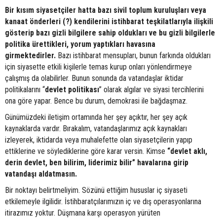
Bir kısım siyasetçiler hatta bazı sivil toplum kuruluşları veya
kanaat önderleri (?) kendilerini istihbarat teşkilatlarıyla ilişkili
gösterip bazı gizli bilgilere sahip oldukları ve bu gizli bilgilerle
politika ürettikleri, yorum yaptıkları havasına
girmektedirler.
Bazı istihbarat mensupları, bunun farkında oldukları
için siyasette etkili kişilerle temas kurup onları yönlendirmeye
çalışmış da olabilirler. Bunun sonunda da vatandaşlar iktidar
politikalarını “
devlet
politikası
” olarak algılar ve siyasi tercihlerini
ona göre yapar. Bence bu durum, demokrasi ile bağdaşmaz.
Günümüzdeki iletişim ortamında her şey açıktır, her şey açık
kaynaklarda vardır. Bırakalım, vatandaşlarımız açık kaynakları
izleyerek, iktidarda veya muhalefette olan siyasetçilerin yapıp
ettiklerine ve söylediklerine göre karar versin. Kimse
“devlet aklı,
derin devlet, ben bilirim, liderimiz bilir” havalarına girip
vatandaşı aldatmasın.
Bir noktayı belirtmeliyim. Sözünü ettiğim hususlar iç siyaseti
etkilemeyle ilgilidir. İstihbaratçılarımızın iç ve dış operasyonlarına
itirazımız yoktur. Düşmana karşı operasyon yürüten