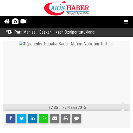
YENİ Parti Manisa İl Başkanı İlksen Özalper tutuklandı
A
12:35
27 Nisan 2015