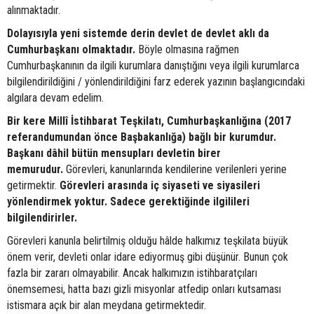
alınmaktadır.
Dolayısıyla yeni sistemde derin devlet de devlet aklı da
Cumhurbaşkanı olmaktadır.
Böyle olmasına rağmen
Cumhurbaşkanının da ilgili kurumlara danıştığını veya ilgili kurumlarca
bilgilendirildiğini / yönlendirildiğini farz ederek yazının başlangıcındaki
algılara devam edelim.
Bir kere Millî İstihbarat Teşkilatı, Cumhurbaşkanlığına (2017
referandumundan önce Başbakanlığa) bağlı bir kurumdur.
Başkanı dâhil bütün mensupları devletin birer
memurudur.
Görevleri, kanunlarında kendilerine verilenleri yerine
getirmektir.
Görevleri arasında iç siyaseti ve siyasileri
yönlendirmek yoktur. Sadece gerektiğinde ilgilileri
bilgilendirirler.
Görevleri kanunla belirtilmiş olduğu hâlde halkımız teşkilata büyük
önem verir, devleti onlar idare ediyormuş gibi düşünür. Bunun çok
fazla bir zararı olmayabilir. Ancak halkımızın istihbaratçıları
önemsemesi, hatta bazı gizli misyonlar atfedip onları kutsaması
istismara açık bir alan meydana getirmektedir.