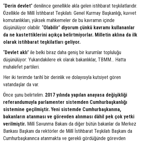
“
Derin devlet
” denilince genellikle akla gelen istihbarat teşkilatlarıdır.
Özellikle de Millî İstihbarat Teşkilatı. Genel Kurmay Başkanlığı, kuvvet
komutanlıkları, yüksek mahkemeler de bu kavramın içinde
düşünülüyor olabilir. “
Olabilir
”
diyorum çünkü kavramı kullananlar
da ne kastettiklerini açıkça belirtmiyorlar. Milletin aklına da ilk
olarak istihbarat teşkilatları geliyor.
“
Devlet aklı
” ile belki biraz daha geniş bir kurumlar topluluğu
düşünülüyor: Yukarıdakilere ek olarak bakanlıklar, TBMM… Hatta
muhalefet partileri.
Her iki terimde tarihî bir derinlik ve dolayısıyla kutsiyet gören
vatandaşlar da var.
Önce şunu belirtelim.
2017 yılında yapılan anayasa değişikliği
referandumuyla parlamenter sistemden Cumhurbaşkanlığı
sistemine geçilmiştir. Yeni sistemde Cumhurbaşkanına,
bakanların atanması ve görevden alınması dâhil pek çok yetki
verilmiştir.
Millî Savunma Bakanı da diğer bütün bakanlar da Merkez
Bankası Başkanı da rektörler de Millî İstihbarat Teşkilatı Başkanı da
Cumhurbaşkanınca atanmakta ve gerekli gördüğünde görevden