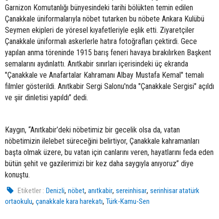
Garnizon Komutanlığı bünyesindeki tarihi bölükten temin edilen
Çanakkale üniformalarıyla nöbet tutarken bu nöbete Ankara Kulübü
Seymen ekipleri de yöresel kıyafetleriyle eşlik etti. Ziyaretçiler
Çanakkale üniformalı askerlerle hatıra fotoğrafları çektirdi. Gece
yapılan anma töreninde 1915 barış feneri havaya bırakılırken Başkent
semalarını aydınlattı. Anıtkabir sınırları içerisindeki üç ekranda
"Çanakkale ve Anafartalar Kahramanı Albay Mustafa Kemal" temalı
filmler gösterildi. Anıtkabir Sergi Salonu'nda "Çanakkale Sergisi" açıldı
ve şiir dinletisi yapıldı” dedi.
Kaygın, “Anıtkabir’deki nöbetimiz bir gecelik olsa da, vatan
nöbetimizin ilelebet süreceğini belirtiyor, Çanakkale kahramanları
başta olmak üzere, bu vatan için canlarını veren, hayatlarını feda eden
bütün şehit ve gazilerimizi bir kez daha saygıyla anıyoruz” diye
konuştu.
,
,
,
,
Etiketler :
Denizli
nöbet
anıtkabir
sereinhisar
serinhisar atatürk
,
,
ortaokulu
çanakkale kara harekatı
Türk-Kamu-Sen