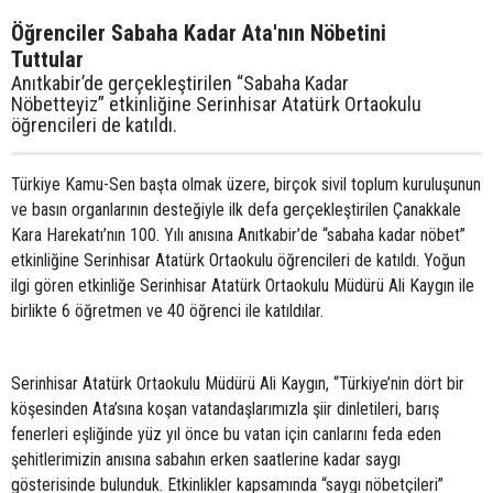
Öğrenciler Sabaha Kadar Ata'nın Nöbetini
Tuttular
Anıtkabir’de gerçekleştirilen “Sabaha Kadar
Nöbetteyiz” etkinliğine Serinhisar Atatürk Ortaokulu
öğrencileri de katıldı.
Türkiye Kamu-Sen başta olmak üzere, birçok sivil toplum kuruluşunun
ve basın organlarının desteğiyle ilk defa gerçekleştirilen Çanakkale
Kara Harekatı’nın 100. Yılı anısına Anıtkabir’de “sabaha kadar nöbet”
etkinliğine Serinhisar Atatürk Ortaokulu öğrencileri de katıldı. Yoğun
ilgi gören etkinliğe Serinhisar Atatürk Ortaokulu Müdürü Ali Kaygın ile
birlikte 6 öğretmen ve 40 öğrenci ile katıldılar.
Serinhisar Atatürk Ortaokulu Müdürü Ali Kaygın, “Türkiye’nin dört bir
köşesinden Ata’sına koşan vatandaşlarımızla şiir dinletileri, barış
fenerleri eşliğinde yüz yıl önce bu vatan için canlarını feda eden
şehitlerimizin anısına sabahın erken saatlerine kadar saygı
gösterisinde bulunduk. Etkinlikler kapsamında “saygı nöbetçileri”