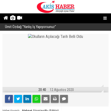
Ümit Özdağ ''Yanlış İş Yapıyorsunuz''
B
20:40
12 Ağustos 2020
Mehmet Görgünoğlu (Editör)
Haber Kaynağı