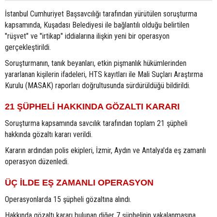
İstanbul Cumhuriyet Başsavcılığı tarafından yürütülen soruşturma
kapsamında, Kuşadası Belediyesi ile bağlantılı olduğu belirtilen
"rüşvet" ve "irtikap" iddialarına ilişkin yeni bir operasyon
gerçekleştirildi.
Soruşturmanın, tanık beyanları, etkin pişmanlık hükümlerinden
yararlanan kişilerin ifadeleri, HTS kayıtları ile Mali Suçları Araştırma
Kurulu (MASAK) raporları doğrultusunda sürdürüldüğü bildirildi.
21 ŞÜPHELİ HAKKINDA GÖZALTI KARARI
Soruşturma kapsamında savcılık tarafından toplam 21 şüpheli
hakkında gözaltı kararı verildi.
Kararın ardından polis ekipleri, İzmir, Aydın ve Antalya'da eş zamanlı
operasyon düzenledi.
ÜÇ İLDE EŞ ZAMANLI OPERASYON
Operasyonlarda 15 şüpheli gözaltına alındı.
Hakkında gözaltı kararı bulunan diğer 7 şüphelinin yakalanmasına