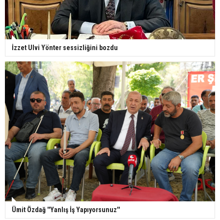
İzzet Ulvi Yönter sessizliğini bozdu
Ümit Özdağ ''Yanlış İş Yapıyorsunuz''