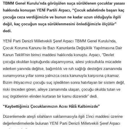
TBMM Genel Kurulu'nda görüşülen suça sürüklenen çocuklar yasası
hakkında konuşan YENİ Partili Arpacı, “Çocuk adaletinde başarı kaç
çocuğa ceza verdiğimizle ve bunun ne kadar uzun olduğuyla ilgili
değil, kaç çocuğun suça sürüklenmesini önlediğimizle ölçülür”
dedi.
YENİ Parti Denizli Milletvekili Şeref Arpacı TBMM Genel Kurulu'nda,
Çocuk Koruma Kanunu ile Bazı Kanunlarda Değişiklik Yapılmasına Dair
Kanun Teklifi'nin birinci maddesi hakkında konuştu. Arpacı, “Devlet
çocuğa okuldan koptuğunda ulaşamıyorsa, ailesi yoksullukla mücadele
ederken yanında değilse, bağımlılık ve ruh sağlığı desteğini zamanında
sunamıyorsa yıllar sonra yalnızca ceza kanunuyla karşısına çıkamaz.
Bizim ihtiyacımız çocuğu suç işledikten sonra hatırlayan bir sistem değil,
riski önceden gören, aileye zamanında ulaşan, çocuğu okulda tutan ve
suç örgütlerinin elinden kurtaran bir kamu düzenidir” dedi.
“Kaybettiğimiz Çocuklarımızın Acısı Hâlâ Kalbimizde”
Düzenlemede ateşli silahların saklanmasıyla ilgili 1'inci maddesi üzerine
değerlendirmelerde bulunan YENİ Parti Denizli Milletvekili Şeref Arpacı