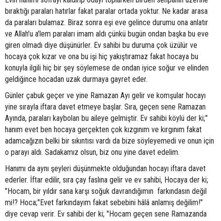
bıraktığı paraları hatırlar fakat paralar ortada yoktur. Ne kadar arasa
da paraları bulamaz. Biraz sonra eşi eve gelince durumu ona anlatır
ve Allah'u a'lem paraları imam aldı çünkü bugün ondan başka bu eve
giren olmadı diye düşünürler. Ev sahibi bu duruma çok üzülür ve
hocaya çok kızar ve ona bu işi hiç yakıştıramaz fakat hocaya bu
konuyla ilgili hiç bir şey söylemese de ondan iyice soğur ve elinden
geldiğince hocadan uzak durmaya gayret eder.
Günler çabuk geçer ve yine Ramazan Ayı gelir ve komşular hocayı
yine sırayla iftara davet etmeye başlar. Sıra, geçen sene Ramazan
Ayında, paraları kaybolan bu aileye gelmiştir. Ev sahibi köylü der ki;"
hanım evet ben hocaya gerçekten çok kızgınım ve kırgınım fakat
adamcağızın belki bir sıkıntısı vardı da bize söyleyemedi ve onun için
o parayı aldı. Sadakamız olsun, biz onu yine davet edelim.
Hanımı da aynı şeyleri düşünmekte olduğundan hocayı iftara davet
ederler. İftar edilir, sıra çay faslına gelir ve ev sahibi, Hocaya der ki;
"Hocam, bir yıldır sana karşı soğuk davrandığımın farkındasın değil
mi!? Hoca;"Evet farkındayım fakat sebebini hâlâ anlamış değilim!"
diye cevap verir. Ev sahibi der ki; "Hocam geçen sene Ramazanda