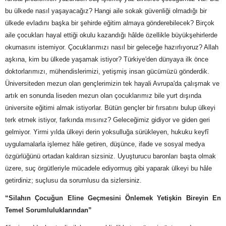
bu ülkede nasıl yaşayacağız? Hangi aile sokak güvenliği olmadığı bir
ülkede evladını başka bir şehirde eğitim almaya gönderebilecek? Birçok
aile çocukları hayal ettiği okulu kazandığı hâlde özellikle büyükşehirlerde
okumasını istemiyor. Çocuklarımızı nasıl bir geleceğe hazırlıyoruz? Allah
aşkına, kim bu ülkede yaşamak istiyor? Türkiye'den dünyaya ilk önce
doktorlarımızı, mühendislerimizi, yetişmiş insan gücümüzü gönderdik.
Üniversiteden mezun olan gençlerimizin tek hayali Avrupa'da çalışmak ve
artık en sonunda liseden mezun olan çocuklarımız bile yurt dışında
üniversite eğitimi almak istiyorlar. Bütün gençler bir fırsatını bulup ülkeyi
terk etmek istiyor, farkında mısınız? Geleceğimiz gidiyor ve giden geri
gelmiyor. Yirmi yılda ülkeyi derin yoksulluğa sürükleyen, hukuku keyfî
uygulamalarla işlemez hâle getiren, düşünce, ifade ve sosyal medya
özgürlüğünü ortadan kaldıran sizsiniz. Uyuşturucu baronları başta olmak
üzere, suç örgütleriyle mücadele ediyormuş gibi yaparak ülkeyi bu hâle
getirdiniz; suçlusu da sorumlusu da sizlersiniz.
“Silahın Çocuğun Eline Geçmesini Önlemek Yetişkin Bireyin En
Temel Sorumluluklarından”