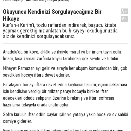
Okuyunca Kendinizi Sorgulayacağınız Bir
A+
Hikaye
A-
Kur'an-ı Kerim'i, tozlu raflardan indirerek, başucu kitabı
yapmak gerektiğiniz anlatan bu hikayeyi okuduğunuzda
siz de kendinizi sorgulayacaksınız..
Anadolu'da bir köye, ahlâkı ve ilmiyle maruf iyi bir imam tayin edilir.
İmam, kısa zaman zarfında köylü tarafından çok sevilir ve tutulur.
Nihayet Ramazan ayı gelir ve sırayla her akşam komşulardan biri, çok
sevdikleri hocayı iftara davet ederler.
Bir akşam, hocayı iftara davet eden köylünün hanımı, eşinin saklaması
için kendisine verdiği bir miktar parayı hocayla birlikte iftar
edecekleri odada sehpanın üzerine bırakmış ve iftar sofrasını
hazırlama telaşıyla orada unutmuştur.
Sofra kurulur, iftar edilir, çaylar içilir ve yatsıya yakın hoca ve ev sahibi
camiye giderler.
Evin hanımı sofrayı kaldırıp odayı toplarken birden sehpanın üzerine