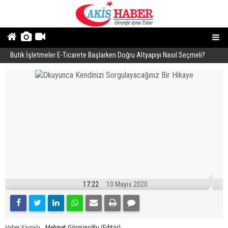
Butik İşletmeler E-Ticarete Başlarken Doğru Altyapıyı Nasıl Seçmeli?
E
17:22
10 Mayıs 2020
Mehmet Görgünoğlu (Editör)
Haber Kaynağı