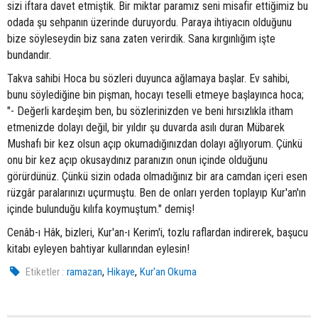
sizi iftara davet etmiştik. Bir miktar paramız seni misafir ettiğimiz bu
odada şu sehpanın üzerinde duruyordu. Paraya ihtiyacın olduğunu
bize söyleseydin biz sana zaten verirdik. Sana kırgınlığım işte
bundandır.
Takva sahibi Hoca bu sözleri duyunca ağlamaya başlar. Ev sahibi,
bunu söylediğine bin pişman, hocayı teselli etmeye başlayınca hoca;
"- Değerli kardeşim ben, bu sözlerinizden ve beni hırsızlıkla itham
etmenizde dolayı değil, bir yıldır şu duvarda asılı duran Mübarek
Mushafı bir kez olsun açıp okumadığınızdan dolayı ağlıyorum. Çünkü
onu bir kez açıp okusaydınız paranızın onun içinde olduğunu
görürdünüz. Çünkü sizin odada olmadığınız bir ara camdan içeri esen
rüzgâr paralarınızı uçurmuştu. Ben de onları yerden toplayıp Kur'an'ın
içinde bulunduğu kılıfa koymuştum." demiş!
Cenâb-ı Hâk, bizleri, Kur'an-ı Kerim'i, tozlu raflardan indirerek, başucu
kitabı eyleyen bahtiyar kullarından eylesin!
,
,
Etiketler :
ramazan
Hikaye
Kur'an Okuma