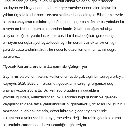
1'inci maddeyle ateşli silahını gerekli dikkat ve özeni göstermeden
saklayan ve bir çocuğun silahı ele geçirmesine neden olan kişiye bir
yıldan üç yıla kadar hapis cezası verilmesi öngörülüyor. Elbette bir evde
silah bulunuyorsa o silahın çocuğun eline geçmesini önlemek yetişkin bir
bireyin en temel sorumluluklarından biridir. Silahı çocuğun rahatça
ulaşabileceği bir yerde bırakmak basit bir ihmal değildir, geri dönüşü
olmayan sonuçlara yol açabilecek ağır bir sorumsuzluktur ve en ağır
şekilde cezalandırılmalıdır; bu nedenle düzenlemenin amacını doğru
buluyoruz.
“Çocuk Koruma Sistemi Zamanında Çalışmıyor”
Sayın milletvekilleri, bakın, veriler önümüzde çok açık bir tabloyu ortaya
koyuyor. 2020-2025 yılı arasında çocukların karıştığı organize suç
olayları yüzde 236 arttı. Bu veri suç örgütlerinin çocukların
yoksulluğundan, yalnızlığından, okullarından kopuşundan ve gelecek
kaygısından daha fazla yararlandıklarını gösteriyor. Çocukları uyuşturucu
taşımada, silah saklamada, gözcülükte ve şiddet eylemlerinde
kullanılması yalnızca bir asayiş meselesi değil, bu tablo çocuk koruma
sisteminin zamanında da çalışmadığını gösteriyor.