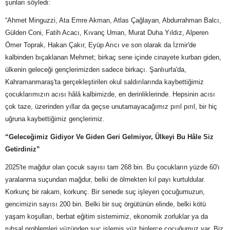
şunları söyledi:
“Ahmet Minguzzi, Ata Emre Akman, Atlas Çağlayan, Abdurrahman Balcı,
Gülden Coni, Fatih Acacı, Kıvanç Uman, Murat Duha Yıldız, Alperen
Ömer Toprak, Hakan Çakır, Eyüp Arıcı ve son olarak da İzmir'de
kalbinden bıçaklanan Mehmet; birkaç sene içinde cinayete kurban giden,
ülkenin geleceği gençlerimizden sadece birkaçı. Şanlıurfa'da,
Kahramanmaraş'ta gerçekleştirilen okul saldırılarında kaybettiğimiz
çocuklarımızın acısı hâlâ kalbimizde, en derinliklerinde. Hepsinin acısı
çok taze, üzerinden yıllar da geçse unutamayacağımız pırıl pırıl, bir hiç
uğruna kaybettiğimiz gençlerimiz.
“Geleceğimiz Gidiyor Ve Giden Geri Gelmiyor, Ülkeyi Bu Hâle Siz
Getirdiniz”
2025'te mağdur olan çocuk sayısı tam 268 bin. Bu çocukların yüzde 60'ı
yaralanma suçundan mağdur, belki de ölmekten kıl payı kurtuldular.
Korkunç bir rakam, korkunç. Bir senede suç işleyen çocuğumuzun,
gencimizin sayısı 200 bin. Belki bir suç örgütünün elinde, belki kötü
yaşam koşulları, berbat eğitim sistemimiz, ekonomik zorluklar ya da
ruhsal problemleri yüzünden suç işlemiş yüz binlerce çocuğumuz var. Biz