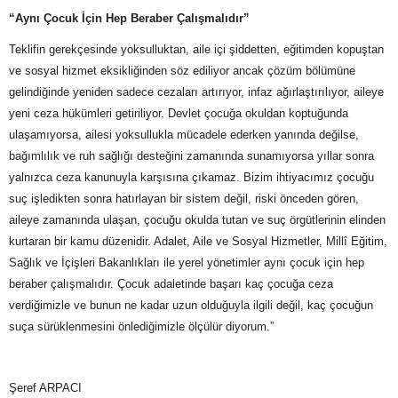
“Aynı Çocuk İçin Hep Beraber Çalışmalıdır”
Teklifin gerekçesinde yoksulluktan, aile içi şiddetten, eğitimden kopuştan
ve sosyal hizmet eksikliğinden söz ediliyor ancak çözüm bölümüne
gelindiğinde yeniden sadece cezaları artırıyor, infaz ağırlaştırılıyor, aileye
yeni ceza hükümleri getiriliyor. Devlet çocuğa okuldan koptuğunda
ulaşamıyorsa, ailesi yoksullukla mücadele ederken yanında değilse,
bağımlılık ve ruh sağlığı desteğini zamanında sunamıyorsa yıllar sonra
yalnızca ceza kanunuyla karşısına çıkamaz. Bizim ihtiyacımız çocuğu
suç işledikten sonra hatırlayan bir sistem değil, riski önceden gören,
aileye zamanında ulaşan, çocuğu okulda tutan ve suç örgütlerinin elinden
kurtaran bir kamu düzenidir. Adalet, Aile ve Sosyal Hizmetler, Millî Eğitim,
Sağlık ve İçişleri Bakanlıkları ile yerel yönetimler aynı çocuk için hep
beraber çalışmalıdır. Çocuk adaletinde başarı kaç çocuğa ceza
verdiğimizle ve bunun ne kadar uzun olduğuyla ilgili değil, kaç çocuğun
suça sürüklenmesini önlediğimizle ölçülür diyorum.”
Şeref ARPACI