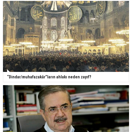
“Dindar/muhafazakâr”ların ahlakı neden zayıf?