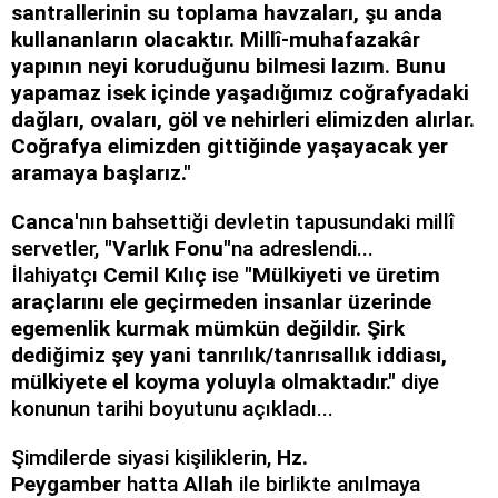
santrallerinin su toplama havzaları, şu anda
kullananların olacaktır. Millî-muhafazakâr
yapının neyi koruduğunu bilmesi lazım. Bunu
yapamaz isek içinde yaşadığımız coğrafyadaki
dağları, ovaları, göl ve nehirleri elimizden alırlar.
Coğrafya elimizden gittiğinde yaşayacak yer
aramaya başlarız."
Canca
'nın bahsettiği devletin tapusundaki millî
servetler,
"Varlık Fonu"
na adreslendi...
İlahiyatçı
Cemil Kılıç
ise
"Mülkiyeti ve üretim
araçlarını ele geçirmeden insanlar üzerinde
egemenlik kurmak mümkün değildir. Şirk
dediğimiz şey yani tanrılık/tanrısallık iddiası,
mülkiyete el koyma yoluyla olmaktadır."
diye
konunun tarihi boyutunu açıkladı...
Şimdilerde siyasi kişiliklerin,
Hz.
Peygamber
hatta
Allah
ile birlikte anılmaya