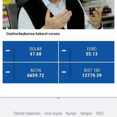
Cumhurbaşkanına hakaret sorunu
DOLAR
EURO
47.68
55.13
ALTIN
BIST 100
6659.72
13779.39
Denizli Haberleri
Ana Sayfa
Künye
İletişim
RSS