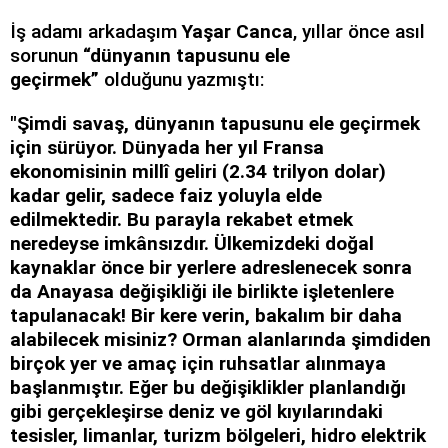
İş adamı arkadaşım
Yaşar Canca
, yıllar önce asıl
sorunun
“dünyanın tapusunu ele
geçirmek”
olduğunu yazmıştı:
"Şimdi savaş, dünyanın tapusunu ele geçirmek
için sürüyor. Dünyada her yıl Fransa
ekonomisinin millî geliri (2.34 trilyon dolar)
kadar gelir, sadece faiz yoluyla elde
edilmektedir. Bu parayla rekabet etmek
neredeyse imkânsızdır. Ülkemizdeki doğal
kaynaklar önce bir yerlere adreslenecek sonra
da Anayasa değişikliği ile birlikte işletenlere
tapulanacak! Bir kere verin, bakalım bir daha
alabilecek misiniz? Orman alanlarında şimdiden
birçok yer ve amaç için ruhsatlar alınmaya
başlanmıştır. Eğer bu değişiklikler planlandığı
gibi gerçekleşirse deniz ve göl kıyılarındaki
tesisler, limanlar, turizm bölgeleri, hidro elektrik