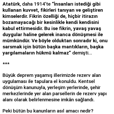
Atatürk
, daha 1914’te
“İnsanları istediği gibi
kullanan kuvvet, fikirleri tanıyan ve geliştiren
kimselerdir. Fikrin özelliği de, hiçbir itirazın
bozamayacağı bir kesinlikle kendi kendisini
kabul ettirmesidir. Bu ise fikrin, yavaş yavaş
duygular haline gelerek inanca dönüşmesi ile
mümkündür. Ve böyle olduktan sonradır ki, onu
sarsmak için bütün başka mantıkların, başka
yargılamaların hükmü kalmaz”
demişti...
***
Büyük deprem yaşamış illerimizde rezerv alan
uygulaması ile tapulara el konuldu. Kentsel
dönüşüm kanunuyla, yerleşim yerlerinde, şehir
merkezlerinde yer alan parsellerin de rezerv yapı
alanı olarak belirlenmesine imkân sağlandı.
Peki bütün bu kanunların asıl amacı nedir?