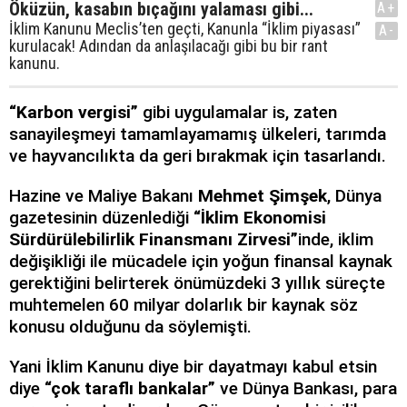
Öküzün, kasabın bıçağını yalaması gibi...
A+
İklim Kanunu Meclis’ten geçti, Kanunla “İklim piyasası”
A-
kurulacak! Adından da anlaşılacağı gibi bu bir rant
kanunu.
“Karbon vergisi”
gibi uygulamalar is, zaten
sanayileşmeyi tamamlayamamış ülkeleri, tarımda
ve hayvancılıkta da geri bırakmak için tasarlandı.
Hazine ve Maliye Bakanı
Mehmet Şimşek
, Dünya
gazetesinin düzenlediği
“İklim Ekonomisi
Sürdürülebilirlik Finansmanı Zirvesi”
inde, iklim
değişikliği ile mücadele için yoğun finansal kaynak
gerektiğini belirterek önümüzdeki 3 yıllık süreçte
muhtemelen 60 milyar dolarlık bir kaynak söz
konusu olduğunu da söylemişti.
Yani İklim Kanunu diye bir dayatmayı kabul etsin
diye
“çok taraflı bankalar”
ve Dünya Bankası, para