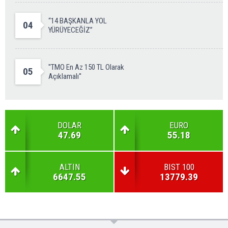
“14 BAŞKANLA YOL
04
YÜRÜYECEĞİZ”
''TMO En Az 150 TL Olarak
05
Açıklamalı''
DOLAR
EURO
47.69
55.18
ALTIN
BIST 100
6647.55
13779.39