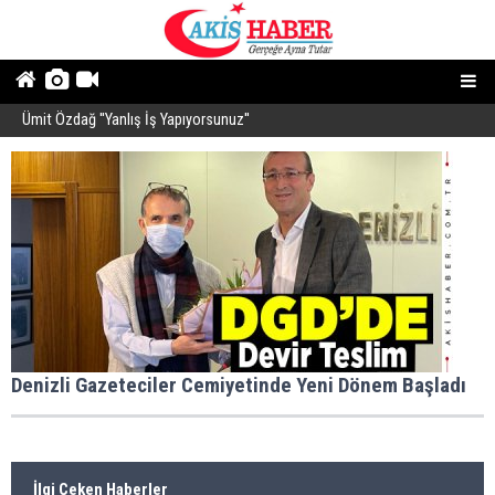
Ümit Özdağ ''Yanlış İş Yapıyorsunuz''
B
Denizli Gazeteciler Cemiyetinde Yeni Dönem Başladı
İlgi Çeken Haberler