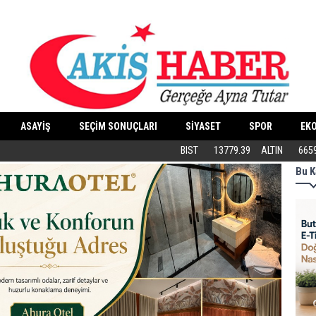
ASAYİŞ
SEÇİM SONUÇLARI
SİYASET
SPOR
EK
Butik İşletmeler E-Ticarete Başlarken 
BIST
13779.39
ALTIN
665
Bu K