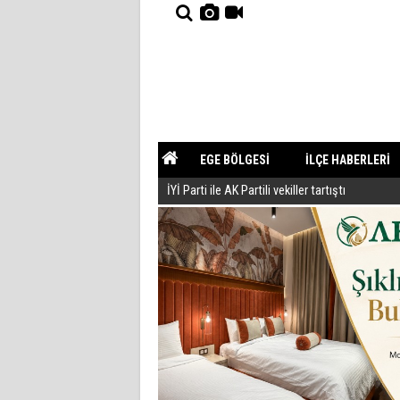
EGE BÖLGESİ
İLÇE HABERLERİ
İYİ Parti ile AK Partili vekiller tartıştı
YAZARLAR
GÜNDEM