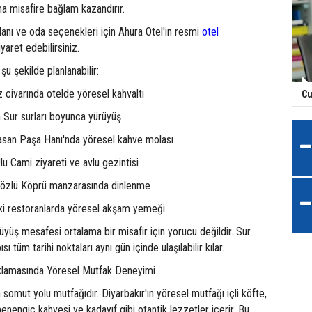
ma misafire bağlam kazandırır.
planı ve oda seçenekleri için Ahura Otel'in resmi
otel
yaret edebilirsiniz.
 şu şekilde planlanabilir:
 civarında otelde yöresel kahvaltı
Cu
 Sur surları boyunca yürüyüş
san Paşa Hanı'nda yöresel kahve molası
u Cami ziyareti ve avlu gezintisi
özlü Köprü manzarasında dinlenme
i restoranlarda yöresel akşam yemeği
yüş mesafesi ortalama bir misafir için yorucu değildir. Sur
ı tüm tarihi noktaları aynı gün içinde ulaşılabilir kılar.
aklamasında Yöresel Mutfak Deneyimi
 somut yolu mutfağıdır. Diyarbakır'ın yöresel mutfağı içli köfte,
nengiç kahvesi ve kadayıf gibi otantik lezzetler içerir. Bu