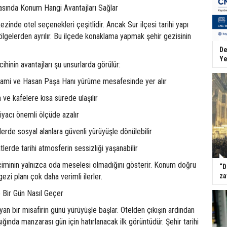
asında Konum Hangi Avantajları Sağlar
zinde otel seçenekleri çeşitlidir. Ancak Sur ilçesi tarihi yapı
ölgelerden ayrılır. Bu ilçede konaklama yapmak şehir gezisinin
De
Ye
cihinin avantajları şu unsurlarda görülür:
u Cami ve Hasan Paşa Hanı yürüme mesafesinde yer alır
 ve kafelere kısa sürede ulaşılır
htiyacı önemli ölçüde azalır
rde sosyal alanlara güvenli yürüyüşle dönülebilir
lerde tarihi atmosferin sessizliği yaşanabilir
eçiminin yalnızca oda meselesi olmadığını gösterir. Konum doğru
“D
ezi planı çok daha verimli ilerler.
za
e Bir Gün Nasıl Geçer
yan bir misafirin günü yürüyüşle başlar. Otelden çıkışın ardından
şığında manzarası gün için hatırlanacak ilk görüntüdür. Şehir tarihi