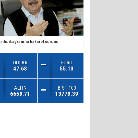
mhurbaşkanına hakaret sorunu
DOLAR
EURO
47.68
55.13
ALTIN
BIST 100
6659.71
13779.39