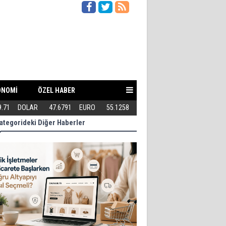
ONOMİ
ÖZEL HABER
Doğru Altyapıyı Nasıl Seçmeli?
9.71
DOLAR
47.6791
EURO
55.1258
Eski Dolgular Ultrasonla Tespit E
ategorideki Diğer Haberler