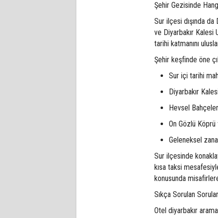
Şehir Gezisinde Hang
Sur ilçesi dışında da
ve Diyarbakır Kalesi 
tarihi katmanını ulus
Şehir keşfinde öne çı
Sur içi tarihi m
Diyarbakır Kales
Hevsel Bahçele
On Gözlü Köprü v
Geleneksel zanaa
Sur ilçesinde konakla
kısa taksi mesafesiyle
konusunda misafirler
Sıkça Sorulan Sorula
Otel diyarbakır aram