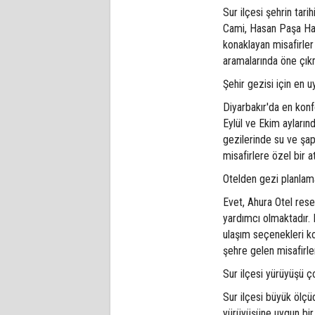
Sur ilçesi şehrin tari
Cami, Hasan Paşa Hanı
konaklayan misafirler 
aramalarında öne çık
Şehir gezisi için en
Diyarbakır'da en konf
Eylül ve Ekim aylarınd
gezilerinde su ve şapk
misafirlere özel bir 
Otelden gezi planlama
Evet, Ahura Otel rese
yardımcı olmaktadır. E
ulaşım seçenekleri kon
şehre gelen misafirle
Sur ilçesi yürüyüşü ç
Sur ilçesi büyük ölç
yürüyüşüne uygun bir 