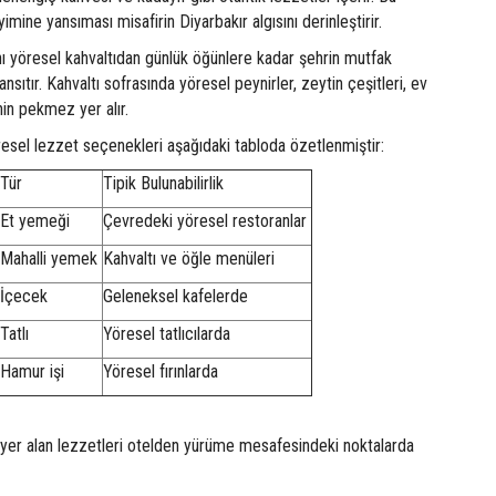
imine yansıması misafirin Diyarbakır algısını derinleştirir.
nı yöresel kahvaltıdan günlük öğünlere kadar şehrin mutfak
ansıtır. Kahvaltı sofrasında yöresel peynirler, zeytin çeşitleri, ev
hin pekmez yer alır.
resel lezzet seçenekleri aşağıdaki tabloda özetlenmiştir:
Tür
Tipik Bulunabilirlik
Et yemeği
Çevredeki yöresel restoranlar
Mahalli yemek
Kahvaltı ve öğle menüleri
İçecek
Geleneksel kafelerde
Tatlı
Yöresel tatlıcılarda
Hamur işi
Yöresel fırınlarda
 yer alan lezzetleri otelden yürüme mesafesindeki noktalarda