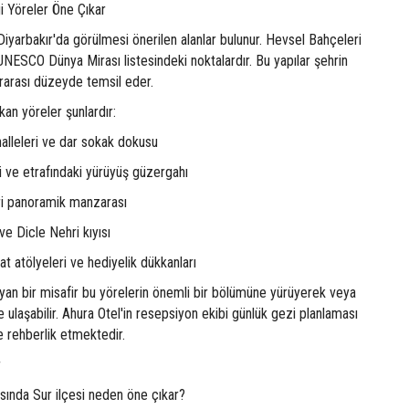
i Yöreler Öne Çıkar
 Diyarbakır'da görülmesi önerilen alanlar bulunur. Hevsel Bahçeleri
UNESCO Dünya Mirası listesindeki noktalardır. Bu yapılar şehrin
lararası düzeyde temsil eder.
kan yöreler şunlardır:
ahalleleri ve dar sokak dokusu
i ve etrafındaki yürüyüş güzergahı
ri panoramik manzarası
e Dicle Nehri kıyısı
t atölyeleri ve hediyelik dükkanları
yan bir misafir bu yörelerin önemli bir bölümüne yürüyerek veya
 ulaşabilir. Ahura Otel'in resepsiyon ekibi günlük gezi planlaması
e rehberlik etmektedir.
r
asında Sur ilçesi neden öne çıkar?