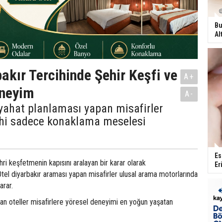
Bu
Al
bakır Tercihinde Şehir Keşfi ve
A+
eneyim
A-
yahat planlaması yapan misafirler
cihi sadece konaklama meselesi
Es
ri keşfetmenin kapısını aralayan bir karar olarak
Er
 Otel diyarbakır araması yapan misafirler ulusal arama motorlarında
 arar.
lan oteller misafirlere yöresel deneyimi en yoğun yaşatan