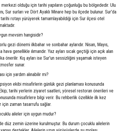
hi merkezi olduğu için tarihi yapıların çoğunluğu bu bölgededir. Ulu
, Sur surları ve Dört Ayaklı Minare hep bu ilçede bulunur. Sur'da
tarihi rotayı yürüyerek tamamlayabildiği için Sur ilçesi otel
maktadır.
 uygun mevsim hangisidir?
orlu gezi dönemi ilkbahar ve sonbahar aylarıdır. Nisan, Mayıs,
a hava genellikle ılımandır. Yaz ayları sıcak geçtiği için açık alan
a önerilir. Kış ayları ise Sur'un sessizliğini yaşamak isteyen
atmosfer sunar.
sı için yardım alınabilir mi?
psiyon ekibi misafirlerin günlük gezi planlaması konusunda
kip; tarihi yerlerin ziyaret saatleri, yöresel restoran önerileri ve
usunda misafirlere bilgi verir. Bu rehberlik özellikle ilk kez
r için zaman tasarrufu sağlar.
ocuklu aileler için uygun mudur?
üde düz zemin üzerine kurulmuştur. Bu durum çocuklu ailelerin
yapıyı destekler. Ailelerin uzun yürüyüşlerde su molası