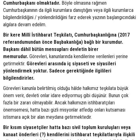
Cumhurbaşkanı olmaktadır.
Böyle olmasına rağmen
Cumhurbaşkanının da ilgili kurumlara danıştığını veya ilgili kurumlarca
bilgilendirildiğini / yönlendirildiğini farz ederek yazının başlangıcındaki
algılara devam edelim.
Bir kere Millî İstihbarat Teşkilatı, Cumhurbaşkanlığına (2017
referandumundan önce Başbakanlığa) bağlı bir kurumdur.
Başkanı dâhil bütün mensupları devletin birer
memurudur.
Görevleri, kanunlarında kendilerine verilenleri yerine
getirmektir.
Görevleri arasında iç siyaseti ve siyasileri
yönlendirmek yoktur. Sadece gerektiğinde ilgilileri
bilgilendirirler.
Görevleri kanunla belirtilmiş olduğu hâlde halkımız teşkilata büyük
önem verir, devleti onlar idare ediyormuş gibi düşünür. Bunun çok
fazla bir zararı olmayabilir. Ancak halkımızın istihbaratçıları
önemsemesi, hatta bazı gizli misyonlar atfedip onları kutsaması
istismara açık bir alan meydana getirmektedir.
Bir kısım siyasetçiler hatta bazı sivil toplum kuruluşları veya
kanaat önderleri (?) kendilerini istihbarat teşkilatlarıyla ilişkili