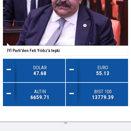
İYİ Parti'den Feti Yıldız'a tepki
DOLAR
EURO
47.68
55.13
ALTIN
BIST 100
6659.71
13779.39