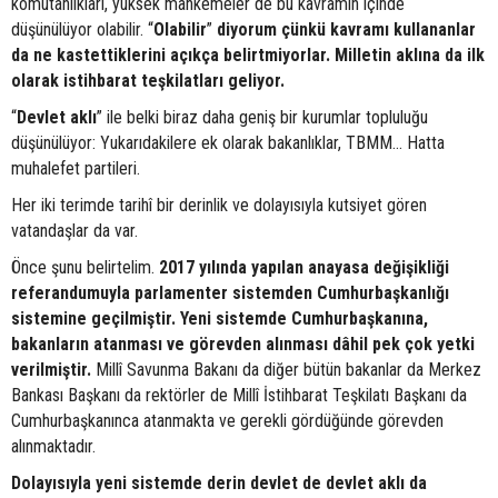
komutanlıkları, yüksek mahkemeler de bu kavramın içinde
düşünülüyor olabilir. “
Olabilir
”
diyorum çünkü kavramı kullananlar
da ne kastettiklerini açıkça belirtmiyorlar. Milletin aklına da ilk
olarak istihbarat teşkilatları geliyor.
“
Devlet aklı
” ile belki biraz daha geniş bir kurumlar topluluğu
düşünülüyor: Yukarıdakilere ek olarak bakanlıklar, TBMM… Hatta
muhalefet partileri.
Her iki terimde tarihî bir derinlik ve dolayısıyla kutsiyet gören
vatandaşlar da var.
Önce şunu belirtelim.
2017 yılında yapılan anayasa değişikliği
referandumuyla parlamenter sistemden Cumhurbaşkanlığı
sistemine geçilmiştir. Yeni sistemde Cumhurbaşkanına,
bakanların atanması ve görevden alınması dâhil pek çok yetki
verilmiştir.
Millî Savunma Bakanı da diğer bütün bakanlar da Merkez
Bankası Başkanı da rektörler de Millî İstihbarat Teşkilatı Başkanı da
Cumhurbaşkanınca atanmakta ve gerekli gördüğünde görevden
alınmaktadır.
Dolayısıyla yeni sistemde derin devlet de devlet aklı da