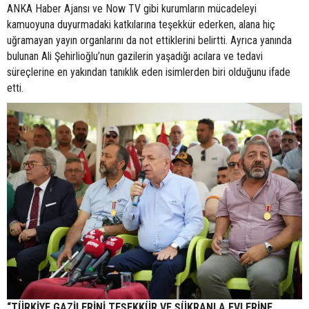
ANKA Haber Ajansı ve Now TV gibi kurumların mücadeleyi
kamuoyuna duyurmadaki katkılarına teşekkür ederken, alana hiç
uğramayan yayın organlarını da not ettiklerini belirtti. Ayrıca yanında
bulunan Ali Şehirlioğlu’nun gazilerin yaşadığı acılara ve tedavi
süreçlerine en yakından tanıklık eden isimlerden biri olduğunu ifade
etti.
“TÜRKİYE GAZİLERİNİ TEŞEKKÜR VE ŞÜKRANLA EVLERİNE