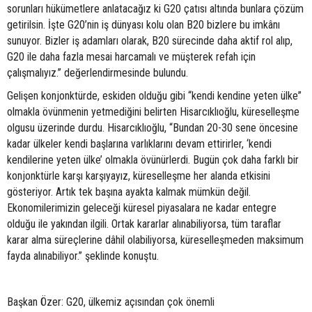
sorunları hükümetlere anlatacağız ki G20 çatısı altında bunlara çözüm
getirilsin. İşte G20’nin iş dünyası kolu olan B20 bizlere bu imkânı
sunuyor. Bizler iş adamları olarak, B20 sürecinde daha aktif rol alıp,
G20 ile daha fazla mesai harcamalı ve müşterek refah için
çalışmalıyız.” değerlendirmesinde bulundu.
Gelişen konjonktürde, eskiden olduğu gibi “kendi kendine yeten ülke”
olmakla övünmenin yetmediğini belirten Hisarcıklıoğlu, küreselleşme
olgusu üzerinde durdu. Hisarcıklıoğlu, “Bundan 20-30 sene öncesine
kadar ülkeler kendi başlarına varlıklarını devam ettirirler, ‘kendi
kendilerine yeten ülke’ olmakla övünürlerdi. Bugün çok daha farklı bir
konjonktürle karşı karşıyayız, küreselleşme her alanda etkisini
gösteriyor. Artık tek başına ayakta kalmak mümkün değil.
Ekonomilerimizin geleceği küresel piyasalara ne kadar entegre
olduğu ile yakından ilgili. Ortak kararlar alınabiliyorsa, tüm taraflar
karar alma süreçlerine dâhil olabiliyorsa, küreselleşmeden maksimum
fayda alınabiliyor.” şeklinde konuştu.
Başkan Özer: G20, ülkemiz açısından çok önemli