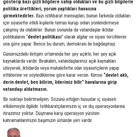
gösterip bazı gizli bilgilere sahip oldukları ve bu gizli bilgilerle
politika ürettikleri, yorum yaptıkları havasına
girmektedirler.
Bazı istihbarat mensupları, bunun farkında oldukları
için siyasette etkili kişilerle temas kurup onları yönlendirmeye
çalışmış da olabilirler. Bunun sonunda da vatandaşlar iktidar
politikalarını “
devlet
politikası
” olarak algılar ve siyasi tercihlerini
ona göre yapar. Bence bu durum, demokrasi ile bağdaşmaz.
Günümüzdeki iletişim ortamında her şey açıktır, her şey açık
kaynaklarda vardır. Bırakalım, vatandaşlarımız açık kaynakları
izleyerek, iktidarda veya muhalefette olan siyasetçilerin yapıp
ettiklerine ve söylediklerine göre karar versin. Kimse
“devlet aklı,
derin devlet, ben bilirim, liderimiz bilir” havalarına girip
vatandaşı aldatmasın.
Bir noktayı belirtmeliyim. Sözünü ettiğim hususlar iç siyaseti
etkilemeyle ilgilidir. İstihbaratçılarımızın iç ve dış operasyonlarına
itirazımız yoktur. Düşmana karşı operasyon yürüten
kahramanlarımızın başımızın üstünde yeri vardır.