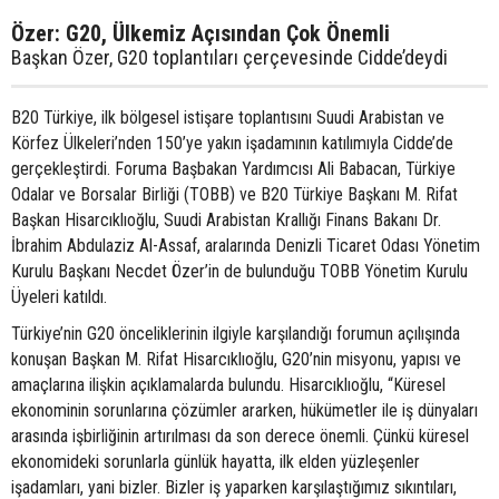
Özer: G20, Ülkemiz Açısından Çok Önemli
Başkan Özer, G20 toplantıları çerçevesinde Cidde’deydi
B20 Türkiye, ilk bölgesel istişare toplantısını Suudi Arabistan ve
Körfez Ülkeleri’nden 150’ye yakın işadamının katılımıyla Cidde’de
gerçekleştirdi. Foruma Başbakan Yardımcısı Ali Babacan, Türkiye
Odalar ve Borsalar Birliği (TOBB) ve B20 Türkiye Başkanı M. Rifat
Başkan Hisarcıklıoğlu, Suudi Arabistan Krallığı Finans Bakanı Dr.
İbrahim Abdulaziz Al-Assaf, aralarında Denizli Ticaret Odası Yönetim
Kurulu Başkanı Necdet Özer’in de bulunduğu TOBB Yönetim Kurulu
Üyeleri katıldı.
Türkiye’nin G20 önceliklerinin ilgiyle karşılandığı forumun açılışında
konuşan Başkan M. Rifat Hisarcıklıoğlu, G20’nin misyonu, yapısı ve
amaçlarına ilişkin açıklamalarda bulundu. Hisarcıklıoğlu, “Küresel
ekonominin sorunlarına çözümler ararken, hükümetler ile iş dünyaları
arasında işbirliğinin artırılması da son derece önemli. Çünkü küresel
ekonomideki sorunlarla günlük hayatta, ilk elden yüzleşenler
işadamları, yani bizler. Bizler iş yaparken karşılaştığımız sıkıntıları,