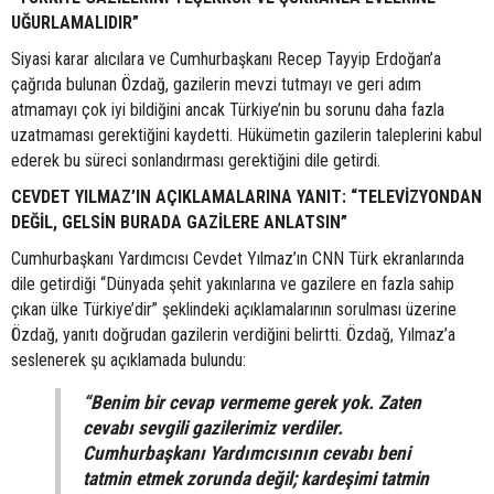
UĞURLAMALIDIR”
Siyasi karar alıcılara ve Cumhurbaşkanı Recep Tayyip Erdoğan’a
çağrıda bulunan Özdağ, gazilerin mevzi tutmayı ve geri adım
atmamayı çok iyi bildiğini ancak Türkiye’nin bu sorunu daha fazla
uzatmaması gerektiğini kaydetti. Hükümetin gazilerin taleplerini kabul
ederek bu süreci sonlandırması gerektiğini dile getirdi.
CEVDET YILMAZ’IN AÇIKLAMALARINA YANIT: “TELEVİZYONDAN
DEĞİL, GELSİN BURADA GAZİLERE ANLATSIN”
Cumhurbaşkanı Yardımcısı Cevdet Yılmaz’ın CNN Türk ekranlarında
dile getirdiği “Dünyada şehit yakınlarına ve gazilere en fazla sahip
çıkan ülke Türkiye’dir” şeklindeki açıklamalarının sorulması üzerine
Özdağ, yanıtı doğrudan gazilerin verdiğini belirtti. Özdağ, Yılmaz’a
seslenerek şu açıklamada bulundu:
“Benim bir cevap vermeme gerek yok. Zaten
cevabı sevgili gazilerimiz verdiler.
Cumhurbaşkanı Yardımcısının cevabı beni
tatmin etmek zorunda değil; kardeşimi tatmin