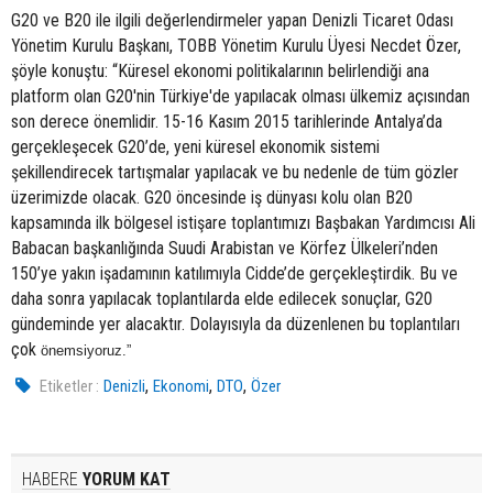
G20 ve B20 ile ilgili değerlendirmeler yapan Denizli Ticaret Odası
Yönetim Kurulu Başkanı, TOBB Yönetim Kurulu Üyesi Necdet Özer,
şöyle konuştu: “Küresel ekonomi politikalarının belirlendiği ana
platform olan G20'nin Türkiye'de yapılacak olması ülkemiz açısından
son derece önemlidir. 15-16 Kasım 2015 tarihlerinde Antalya’da
gerçekleşecek G20’de, yeni küresel ekonomik sistemi
şekillendirecek tartışmalar yapılacak ve bu nedenle de tüm gözler
üzerimizde olacak. G20 öncesinde iş dünyası kolu olan B20
kapsamında ilk bölgesel istişare toplantımızı Başbakan Yardımcısı Ali
Babacan başkanlığında Suudi Arabistan ve Körfez Ülkeleri’nden
150’ye yakın işadamının katılımıyla Cidde’de gerçekleştirdik. Bu ve
daha sonra yapılacak toplantılarda elde edilecek sonuçlar, G20
gündeminde yer alacaktır. Dolayısıyla da düzenlenen bu toplantıları
çok
önemsiyoruz.”
,
,
,
Etiketler :
Denizli
Ekonomi
DTO
Özer
HABERE
YORUM KAT