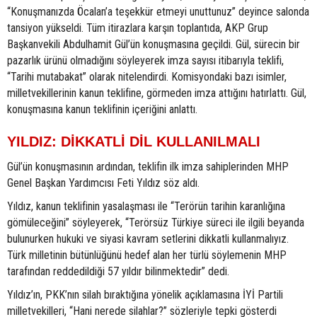
“Konuşmanızda Öcalan’a teşekkür etmeyi unuttunuz” deyince salonda
tansiyon yükseldi. Tüm itirazlara karşın toplantıda, AKP Grup
Başkanvekili Abdulhamit Gül’ün konuşmasına geçildi. Gül, sürecin bir
pazarlık ürünü olmadığını söyleyerek imza sayısı itibarıyla teklifi,
“Tarihi mutabakat” olarak nitelendirdi. Komisyondaki bazı isimler,
milletvekillerinin kanun teklifine, görmeden imza attığını hatırlattı. Gül,
konuşmasına kanun teklifinin içeriğini anlattı.
YILDIZ: DİKKATLİ DİL KULLANILMALI
Gül’ün konuşmasının ardından, teklifin ilk imza sahiplerinden MHP
Genel Başkan Yardımcısı Feti Yıldız söz aldı.
Yıldız, kanun teklifinin yasalaşması ile “Terörün tarihin karanlığına
gömüleceğini” söyleyerek, “Terörsüz Türkiye süreci ile ilgili beyanda
bulunurken hukuki ve siyasi kavram setlerini dikkatli kullanmalıyız.
Türk milletinin bütünlüğünü hedef alan her türlü söylemenin MHP
tarafından reddedildiği 57 yıldır bilinmektedir” dedi.
Yıldız’ın, PKK’nın silah bıraktığına yönelik açıklamasına İYİ Partili
milletvekilleri, “Hani nerede silahlar?” sözleriyle tepki gösterdi