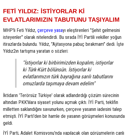
FETİ YILDIZ: İSTİYORLAR Kİ
EVLATLARIMIZIN TABUTUNU TAŞIYALIM
MHP'li Feti Yıldız,
çerçeve yasa
yı eleştirenleri "Şehit gelmesini
isteyenler" olarak nitelendirdi. Bu sırada İYİ Partili vekiller yoğun
itirazlarda bulundu. Yıldız, "Ajitasyona pabuç bırakmam" dedi. İşte
Yıldız2ın tartışma yaratan o sözleri:
"İstiyorlar ki birbirimizden kopalım, istiyorlar
ki Türk-Kürt bölünsün. İstiyorlar ki
evlatlarımızın türk bayrağına sarılı tabutlarını
omuzlarda taşımaya devam edelim"
İktidarın 'Terörsüz Türkiye' olarak adlandırdığı çözüm sürecinin
altından PKK'lılara siyaset yolunu açmak çıktı. İYİ Parti, teklifin
milletten saklandığını savunurken, çerçeve yasanın iadesini talep
etmişti. İYİ Parti'den bir hamle de yasanın görüşmeleri konusunda
geldi.
İYİ Parti, Adalet Komisyonu'nda yapılacak olan görüşmelerin canlı