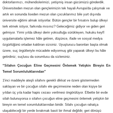
doktorlarımızı, mühendislerimizi, yetişmiş insan gücümüzü gönderdik.
Üniversiteden mezun olan gençlerimizin tek hayali Avrupa'da çalışmak ve
artık en sonunda liseden mezun olan çocuklarımız bile yurt dışında
üniversite eğitimi almak istiyorlar. Bütün gençler bir fırsatını bulup ülkeyi
terk etmek istiyor, farkında mısınız? Geleceğimiz gidiyor ve giden geri
gelmiyor. Yirmi yılda ülkeyi derin yoksulluğa sürükleyen, hukuku keyfî
uygulamalarla işlemez hâle getiren, düşünce, ifade ve sosyal medya
özgürlüğünü ortadan kaldıran sizsiniz. Uyuşturucu baronları başta olmak
üzere, suç örgütleriyle mücadele ediyormuş gibi yaparak ülkeyi bu hâle
getirdiniz; suçlusu da sorumlusu da sizlersiniz.
“Silahın Çocuğun Eline Geçmesini Önlemek Yetişkin Bireyin En
Temel Sorumluluklarından”
1'inci maddeyle ateşli silahını gerekli dikkat ve özeni göstermeden
saklayan ve bir çocuğun silahı ele geçirmesine neden olan kişiye bir
yıldan üç yıla kadar hapis cezası verilmesi öngörülüyor. Elbette bir evde
silah bulunuyorsa o silahın çocuğun eline geçmesini önlemek yetişkin bir
bireyin en temel sorumluluklarından biridir. Silahı çocuğun rahatça
ulaşabileceği bir yerde bırakmak basit bir ihmal değildir, geri dönüşü