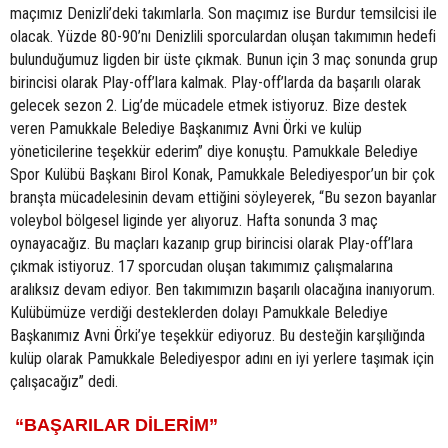
maçımız Denizli’deki takımlarla. Son maçımız ise Burdur temsilcisi ile
olacak. Yüzde 80-90’nı Denizlili sporculardan oluşan takımımın hedefi
bulunduğumuz ligden bir üste çıkmak. Bunun için 3 maç sonunda grup
birincisi olarak Play-off’lara kalmak. Play-off’larda da başarılı olarak
gelecek sezon 2. Lig’de mücadele etmek istiyoruz. Bize destek
veren Pamukkale Belediye Başkanımız Avni Örki ve kulüp
yöneticilerine teşekkür ederim” diye konuştu. Pamukkale Belediye
Spor Kulübü Başkanı Birol Konak, Pamukkale Belediyespor’un bir çok
branşta mücadelesinin devam ettiğini söyleyerek, “Bu sezon bayanlar
voleybol bölgesel liginde yer alıyoruz. Hafta sonunda 3 maç
oynayacağız. Bu maçları kazanıp grup birincisi olarak Play-off’lara
çıkmak istiyoruz. 17 sporcudan oluşan takımımız çalışmalarına
aralıksız devam ediyor. Ben takımımızın başarılı olacağına inanıyorum.
Kulübümüze verdiği desteklerden dolayı Pamukkale Belediye
Başkanımız Avni Örki’ye teşekkür ediyoruz. Bu desteğin karşılığında
kulüp olarak Pamukkale Belediyespor adını en iyi yerlere taşımak için
çalışacağız” dedi.
“BAŞARILAR DİLERİM”