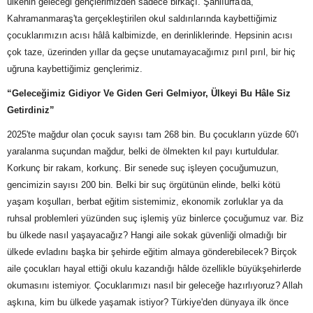
ülkenin geleceği gençlerimizden sadece birkaçı. Şanlıurfa'da,
Kahramanmaraş'ta gerçekleştirilen okul saldırılarında kaybettiğimiz
çocuklarımızın acısı hâlâ kalbimizde, en derinliklerinde. Hepsinin acısı
çok taze, üzerinden yıllar da geçse unutamayacağımız pırıl pırıl, bir hiç
uğruna kaybettiğimiz gençlerimiz.
“Geleceğimiz Gidiyor Ve Giden Geri Gelmiyor, Ülkeyi Bu Hâle Siz
Getirdiniz”
2025'te mağdur olan çocuk sayısı tam 268 bin. Bu çocukların yüzde 60'ı
yaralanma suçundan mağdur, belki de ölmekten kıl payı kurtuldular.
Korkunç bir rakam, korkunç. Bir senede suç işleyen çocuğumuzun,
gencimizin sayısı 200 bin. Belki bir suç örgütünün elinde, belki kötü
yaşam koşulları, berbat eğitim sistemimiz, ekonomik zorluklar ya da
ruhsal problemleri yüzünden suç işlemiş yüz binlerce çocuğumuz var. Biz
bu ülkede nasıl yaşayacağız? Hangi aile sokak güvenliği olmadığı bir
ülkede evladını başka bir şehirde eğitim almaya gönderebilecek? Birçok
aile çocukları hayal ettiği okulu kazandığı hâlde özellikle büyükşehirlerde
okumasını istemiyor. Çocuklarımızı nasıl bir geleceğe hazırlıyoruz? Allah
aşkına, kim bu ülkede yaşamak istiyor? Türkiye'den dünyaya ilk önce