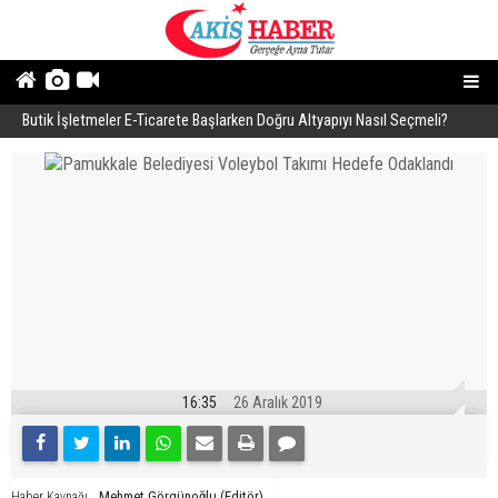
Butik İşletmeler E-Ticarete Başlarken Doğru Altyapıyı Nasıl Seçmeli?
E
16:35
26 Aralık 2019
Mehmet Görgünoğlu (Editör)
Haber Kaynağı