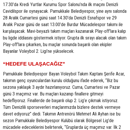
17.30’da Kredi Yurtlar Kurumu Spor Salonu’nda ilk maçını Denizli
Cavidilspor ile oynayacak. Pamukkale Belediyespor, yine aynı salonda
28 Aralık Cumartesi günü saat 14.30’da Denizli Esnafspor ve 29
Aralık Pazar günü de saat 13.00’de Burdur Mücadelespor takımı ile
karşılaşacak. Mavi-beyazlı takım maçları kazanarak Play-off’lara kalıp
bu ligde iddiasını göstermek istiyor. Grupta ilk sırayı alacak olan takım
Play-off’lara çıkarken, bu maçlar sonunda başarılı olan ekipler
Bayanlar Voleybol 2. Ligi’ne yükselecek.
“HEDEFE ULAŞACAĞIZ”
Pamukkale Belediyespor Bayan Voleybol Takım Kaptanı Şerife Acar,
takımın genç oyunculardan kurulu olduğunu ifade ederek, “Biz bu
sezona yaklaşık 3 aydır hazırlanıyoruz. Cuma, Cumartesi ve Pazar
günü 3 maçımız var. Bu maçları kazanıp finallere gitmeyi
hedefliyoruz. Finallerde de başarılı olup 2. Lig’e çıkmak istiyoruz.
Tüm Denizlili sporseverleri maçlarımızda bizlere destek vermeye
davet ediyoruz” dedi. Takımın Antrenörü Mehmet Ali Ayhan ise bu
sezon Pamukkale Belediyespor Kulübü olarak Bölgesel Lig’de
mücadele edeceklerini belirterek, “Gruplarda üç maçımız var. İlk 2