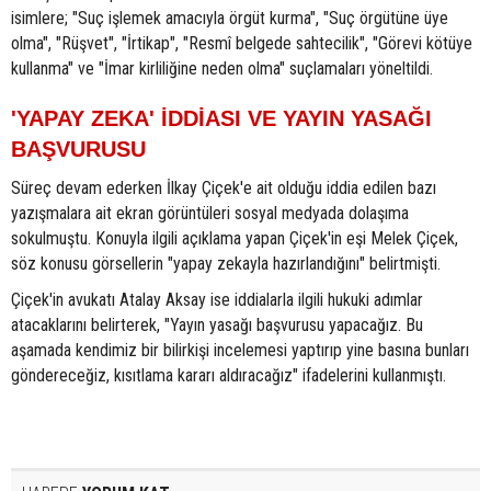
isimlere; "Suç işlemek amacıyla örgüt kurma", "Suç örgütüne üye
olma", "Rüşvet", "İrtikap", "Resmî belgede sahtecilik", "Görevi kötüye
kullanma" ve "İmar kirliliğine neden olma" suçlamaları yöneltildi.
'YAPAY ZEKA' İDDİASI VE YAYIN YASAĞI
BAŞVURUSU
Süreç devam ederken İlkay Çiçek'e ait olduğu iddia edilen bazı
yazışmalara ait ekran görüntüleri sosyal medyada dolaşıma
sokulmuştu. Konuyla ilgili açıklama yapan Çiçek'in eşi Melek Çiçek,
söz konusu görsellerin "yapay zekayla hazırlandığını" belirtmişti.
Çiçek'in avukatı Atalay Aksay ise iddialarla ilgili hukuki adımlar
atacaklarını belirterek, "Yayın yasağı başvurusu yapacağız. Bu
aşamada kendimiz bir bilirkişi incelemesi yaptırıp yine basına bunları
göndereceğiz, kısıtlama kararı aldıracağız" ifadelerini kullanmıştı.