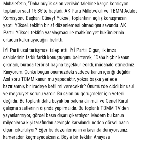
Muhalefetin, “Daha büyük salon verilsin” talebine karşın komisyon
toplantısı saat 15.35’te başladı. AK Parti Milletvekili ve TBMM Adalet
Komisyonu Başkanı Cüneyt Yüksel, toplantının açılış konuşmasını
yaptı. Yüksel, teklifin bir af düzenlemesi olmadığını savundu. AK
Partili Yüksel, teklifin yasalaşması ile mahkûmiyet hükümlerinin
ortadan kalkmayacağını belirtti.
İYİ Parti usul tartışması talep etti. İYİ Partili Olgun; ilk imza
sahiplerinin farklı farklı konuştuğunu belirterek; “Daha hiçbir kanun
çıkmadı, burada terörist başına teşekkür edildi, müdahale etmediniz.
Kınıyorum. Çünkü bugün önümüzdeki sadece kanun içeriği değildir.
Asıl soru TBMM kanun mu yapacaktır, yoksa başka yerlede
hazırlanmış bir iradeye kefil mi verecektir? Önümüzde ciddi bir usul
ve meşruiyet sorunu vardır. Bu salon bu görüşmeler için yeterli
değildir. Bu toplantı daha büyük bir salona alınmalı ve Genel Kurul
çalışma saatlerinin dışında yapılmalıdır. Bu toplantı TBMM TV’den
yayanlanmıyor, görsel basın dışarı çıkartılıyor. Madem bu kanun
milyonlarca kişi tarafından sevinçle karşılandı, neden görsel basın
dışarı çıkartılıyor? Eğer bu düzenlemenin arkasında duruyorsanız,
kameradan kaçmayacaksınız. Böyle bir teklifin Anayasa