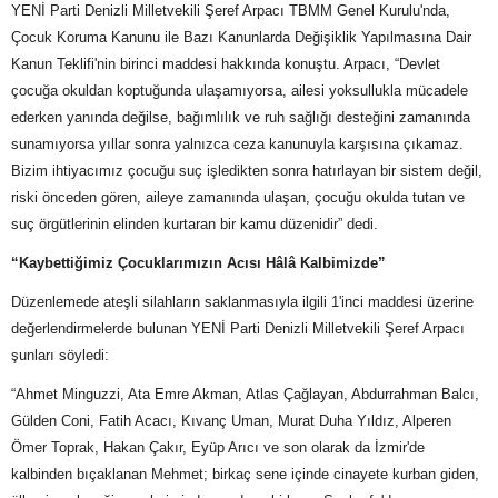
YENİ Parti Denizli Milletvekili Şeref Arpacı TBMM Genel Kurulu'nda,
Çocuk Koruma Kanunu ile Bazı Kanunlarda Değişiklik Yapılmasına Dair
Kanun Teklifi'nin birinci maddesi hakkında konuştu. Arpacı, “Devlet
çocuğa okuldan koptuğunda ulaşamıyorsa, ailesi yoksullukla mücadele
ederken yanında değilse, bağımlılık ve ruh sağlığı desteğini zamanında
sunamıyorsa yıllar sonra yalnızca ceza kanunuyla karşısına çıkamaz.
Bizim ihtiyacımız çocuğu suç işledikten sonra hatırlayan bir sistem değil,
riski önceden gören, aileye zamanında ulaşan, çocuğu okulda tutan ve
suç örgütlerinin elinden kurtaran bir kamu düzenidir” dedi.
“Kaybettiğimiz Çocuklarımızın Acısı Hâlâ Kalbimizde”
Düzenlemede ateşli silahların saklanmasıyla ilgili 1'inci maddesi üzerine
değerlendirmelerde bulunan YENİ Parti Denizli Milletvekili Şeref Arpacı
şunları söyledi:
“Ahmet Minguzzi, Ata Emre Akman, Atlas Çağlayan, Abdurrahman Balcı,
Gülden Coni, Fatih Acacı, Kıvanç Uman, Murat Duha Yıldız, Alperen
Ömer Toprak, Hakan Çakır, Eyüp Arıcı ve son olarak da İzmir'de
kalbinden bıçaklanan Mehmet; birkaç sene içinde cinayete kurban giden,