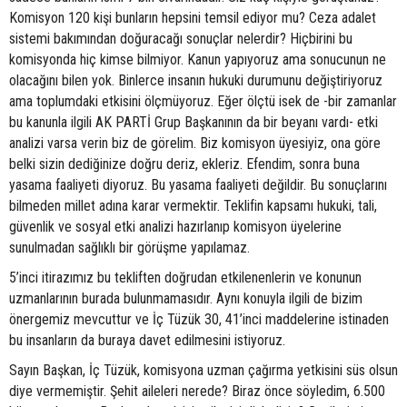
Komisyon 120 kişi bunların hepsini temsil ediyor mu? Ceza adalet
sistemi bakımından doğuracağı sonuçlar nelerdir? Hiçbirini bu
komisyonda hiç kimse bilmiyor. Kanun yapıyoruz ama sonucunun ne
olacağını bilen yok. Binlerce insanın hukuki durumunu değiştiriyoruz
ama toplumdaki etkisini ölçmüyoruz. Eğer ölçtü isek de -bir zamanlar
bu kanunla ilgili AK PARTİ Grup Başkanının da bir beyanı vardı- etki
analizi varsa verin biz de görelim. Biz komisyon üyesiyiz, ona göre
belki sizin dediğinize doğru deriz, ekleriz. Efendim, sonra buna
yasama faaliyeti diyoruz. Bu yasama faaliyeti değildir. Bu sonuçlarını
bilmeden millet adına karar vermektir. Teklifin kapsamı hukuki, tali,
güvenlik ve sosyal etki analizi hazırlanıp komisyon üyelerine
sunulmadan sağlıklı bir görüşme yapılamaz.
5’inci itirazımız bu tekliften doğrudan etkilenenlerin ve konunun
uzmanlarının burada bulunmamasıdır. Aynı konuyla ilgili de bizim
önergemiz mevcuttur ve İç Tüzük 30, 41’inci maddelerine istinaden
bu insanların da buraya davet edilmesini istiyoruz.
Sayın Başkan, İç Tüzük, komisyona uzman çağırma yetkisini süs olsun
diye vermemiştir. Şehit aileleri nerede? Biraz önce söyledim, 6.500