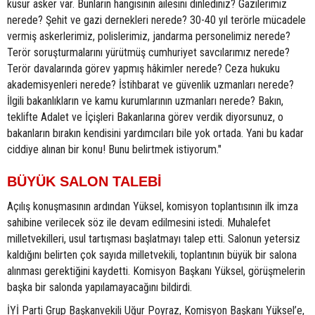
küsur asker var. Bunların hangisinin ailesini dinlediniz? Gazilerimiz
nerede? Şehit ve gazi dernekleri nerede? 30-40 yıl terörle mücadele
vermiş askerlerimiz, polislerimiz, jandarma personelimiz nerede?
Terör soruşturmalarını yürütmüş cumhuriyet savcılarımız nerede?
Terör davalarında görev yapmış hâkimler nerede? Ceza hukuku
akademisyenleri nerede? İstihbarat ve güvenlik uzmanları nerede?
İlgili bakanlıkların ve kamu kurumlarının uzmanları nerede? Bakın,
teklifte Adalet ve İçişleri Bakanlarına görev verdik diyorsunuz, o
bakanların bırakın kendisini yardımcıları bile yok ortada. Yani bu kadar
ciddiye alınan bir konu! Bunu belirtmek istiyorum."
BÜYÜK SALON TALEBİ
Açılış konuşmasının ardından Yüksel, komisyon toplantısının ilk imza
sahibine verilecek söz ile devam edilmesini istedi. Muhalefet
milletvekilleri, usul tartışması başlatmayı talep etti. Salonun yetersiz
kaldığını belirten çok sayıda milletvekili, toplantının büyük bir salona
alınması gerektiğini kaydetti. Komisyon Başkanı Yüksel, görüşmelerin
başka bir salonda yapılamayacağını bildirdi.
İYİ Parti Grup Başkanvekili Uğur Poyraz, Komisyon Başkanı Yüksel’e,