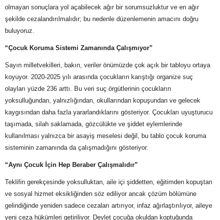
olmayan sonuçlara yol açabilecek ağır bir sorumsuzluktur ve en ağır
şekilde cezalandırılmalıdır; bu nedenle düzenlemenin amacını doğru
buluyoruz.
“Çocuk Koruma Sistemi Zamanında Çalışmıyor”
Sayın milletvekilleri, bakın, veriler önümüzde çok açık bir tabloyu ortaya
koyuyor. 2020-2025 yılı arasında çocukların karıştığı organize suç
olayları yüzde 236 arttı. Bu veri suç örgütlerinin çocukların
yoksulluğundan, yalnızlığından, okullarından kopuşundan ve gelecek
kaygısından daha fazla yararlandıklarını gösteriyor. Çocukları uyuşturucu
taşımada, silah saklamada, gözcülükte ve şiddet eylemlerinde
kullanılması yalnızca bir asayiş meselesi değil, bu tablo çocuk koruma
sisteminin zamanında da çalışmadığını gösteriyor.
“Aynı Çocuk İçin Hep Beraber Çalışmalıdır”
Teklifin gerekçesinde yoksulluktan, aile içi şiddetten, eğitimden kopuştan
ve sosyal hizmet eksikliğinden söz ediliyor ancak çözüm bölümüne
gelindiğinde yeniden sadece cezaları artırıyor, infaz ağırlaştırılıyor, aileye
yeni ceza hükümleri getiriliyor. Devlet çocuğa okuldan koptuğunda