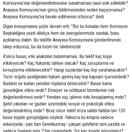
Komisyonu’nun değerlendirilmesine sunulmaması nasıl izah edilebilir?
Anayasa Komisyonu’nun görüş bildirmesinden neden kaçıyorsunuz?
Anayasa Komisyonu’na havale edilmesini istiyoruz” dedi.
Olgun konuşmasına şöyle devam etti: "Biz bu konuları hem Komisyon
Başkanlığına yazılı dilekçe hem de önergelerimizle sunduk, bunu
açıklamış olalım. Bu teklifin Anayasa Komisyonuna gönderilmesini
talep ediyoruz, bu da bizim bir talebimizdir.
4’üncü husus, etki analizinin bulunmaması. Bu teklif kaç kişiyi
etkileyecek? Kaç hükümlü tahliye olacak? Kaç soruşturma ve
kovuşturma etkilenecektir? Hangi suçlardan kaç kişi yararlanacaktır?
Terör örgütü üyeliğinden hüküm giymiş kaç kişi kapsam içerisindedir?
Bunların ne kadarı yeniden topluma dönecektir? Bunun kamu
güvenliğine etkisi nedir? Emniyet ve istihbarat birimlerinin risk
değerlendirmesi nedir? Yeniden suç işleme riski hesaplanmış mıdır?
Şehit yakınları ve gaziler üzerindeki sosyal ve psikolojik etkisi
değerlendirilmiş midir? Biraz önce teklif imza sahibi hatibin biri 120
küsur kişiyle görüştüğünü söyledi. Yalnızca bu kitapta sadece
askeriyede -yani tüm Genelkurmay- çalışan şehitlerin ismi yazıldı ve
sadece bunların ismi 7 bin civarındadır. Siz kaç kişiyle görüştünüz?