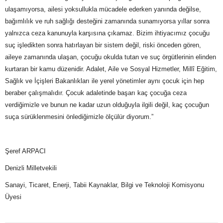
ulaşamıyorsa, ailesi yoksullukla mücadele ederken yanında değilse,
bağımlılık ve ruh sağlığı desteğini zamanında sunamıyorsa yıllar sonra
yalnızca ceza kanunuyla karşısına çıkamaz. Bizim ihtiyacımız çocuğu
suç işledikten sonra hatırlayan bir sistem değil, riski önceden gören,
aileye zamanında ulaşan, çocuğu okulda tutan ve suç örgütlerinin elinden
kurtaran bir kamu düzenidir. Adalet, Aile ve Sosyal Hizmetler, Millî Eğitim,
Sağlık ve İçişleri Bakanlıkları ile yerel yönetimler aynı çocuk için hep
beraber çalışmalıdır. Çocuk adaletinde başarı kaç çocuğa ceza
verdiğimizle ve bunun ne kadar uzun olduğuyla ilgili değil, kaç çocuğun
suça sürüklenmesini önlediğimizle ölçülür diyorum.”
Şeref ARPACI
Denizli Milletvekili
Sanayi, Ticaret, Enerji, Tabii Kaynaklar, Bilgi ve Teknoloji Komisyonu
Üyesi