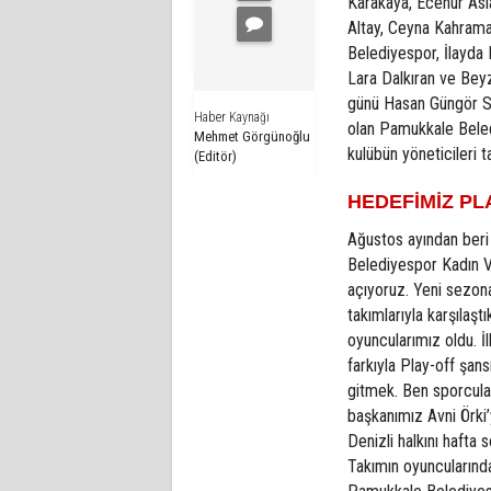
Karakaya, Ecenur As
Altay, Ceyna Kahraman
Belediyespor, İlayda
Lara Dalkıran ve Beyz
günü Hasan Güngör S
Haber Kaynağı
olan Pamukkale Beled
Mehmet Görgünoğlu
kulübün yöneticileri t
(Editör)
HEDEFİMİZ PL
Ağustos ayından beri 
Belediyespor Kadın 
açıyoruz. Yeni sezona
takımlarıyla karşılaşt
oyuncularımız oldu. 
farkıyla Play-off şans
gitmek. Ben sporcula
başkanımız Avni Örki
Denizli halkını haft
Takımın oyuncuların