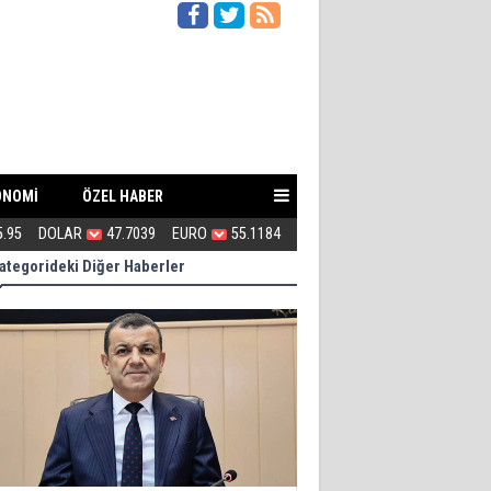
ONOMİ
ÖZEL HABER
ki gazileri ziyaret etmiyor
5.95
DOLAR
47.7039
EURO
55.1184
Turhan Çömez hakkında soruş
ategorideki Diğer Haberler