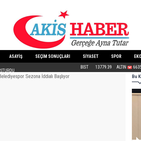
ASAYİŞ
SEÇİM SONUÇLARI
SİYASET
SPOR
EK
OŞTURDU
Öcalan’ın ayağına gidenler neden burada
BIST
13779.39
ALTIN
663
Bu K