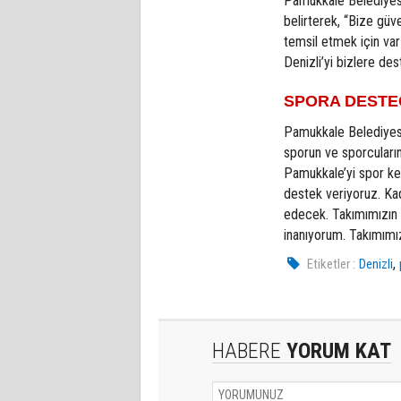
Pamukkale Belediyespo
belirterek, “Bize güv
temsil etmek için va
Denizli’yi bizlere de
SPORA DESTE
Pamukkale Belediyesp
sporun ve sporcuların
Pamukkale’yi spor ken
destek veriyoruz. Ka
edecek. Takımımızın b
inanıyorum. Takımımı
,
Etiketler :
Denizli
HABERE
YORUM KAT