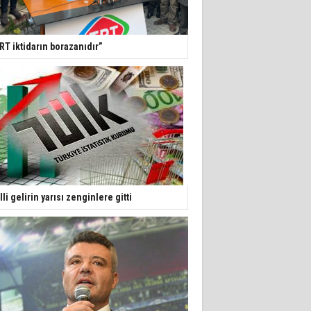
RT iktidarın borazanıdır”
lli gelirin yarısı zenginlere gitti