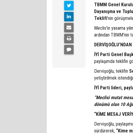
TBMM Genel Kurul
Dayanışma ve Toplu
Teklifi
'nin görüşmele
Meclis'in yasama yılı
ardından TBMM'nin tat
DERVİŞOĞLU’NDAN 
İYİ Parti Genel Baş
paylaşımda teklifin g
Dervişoğlu, teklifin
S
yetiştirilmek istendiğin
İYİ Parti lideri, pay
“Meclisi mutat mesai
dönümü olan 10 Ağus
“KİME MESAJ VERİ
Dervişoğlu, paylaşımın
sürdürerek,
“Kime me