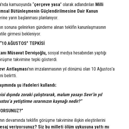
u
'nda kamuoyunda “
çerçeve yasa
” olarak adlandırılan
Milli
msal Bütünleşmenin Güçlendirilmesine Dair Kanun
rine yarın başlanması planlanıyor.
nın sonuna gelinirken gündeme alınan teklifin kanunlaşmasının
ile girmesi bekleniyor.
“10 AĞUSTOS” TEPKİSİ
kanı Müsavat Dervişoğlu,
sosyal medya hesabından yaptığı
örüşme takvimine tepki gösterdi.
evr Antlaşması
'nın imzalanmasının yıl dönümü olan 10 Ağustos'a
i belirtti.
laşımında şu ifadeleri kullandı:
si dışında zoraki çalıştırarak, malum yasayı Sevr’in yıl
tos’a yetiştirme ısrarınızın kaynağı nedir?”
YORSUNUZ?”
ın devamında teklifin görüşme takvimine ilişkin eleştirilerini
saj veriyorsunuz? Siz bu milleti ölüm uykusuna yattı mı