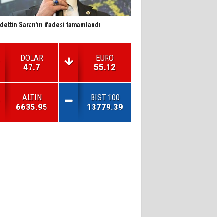
dettin Saran'ın ifadesi tamamlandı
DOLAR
EURO
47.7
55.12
ALTIN
BIST 100
6635.95
13779.39