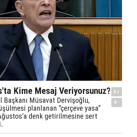
'ta Kime Mesaj Veriyorsunuz?
A+
el Başkanı Müsavat Dervişoğlu,
A-
üşülmesi planlanan “çerçeve yasa”
 Ağustos’a denk getirilmesine sert
i.