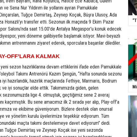
lan, İrem Bayram, Rana Koyuncu, Hatice Ece Kabaca, Gülem
 ve Sena Nur Yıldırım ile yollarını ayıran Pamukkale
 Dinçarslan, Tuğçe Demirtaş, Zeynep Koçak, Büşra Ulusoy, Ada
“T
a Honazlı’yı transfer etti. Sezonun ilk maçında 9 Ekim Pazar
por Salonu’nda saat 15.00’de Antalya Megaspor’u konuk edecek
iyespor, yeni döneme galibiyetle başlamak istiyor. Mavi-beyazlı
akımın antrenmanını ziyaret ederek, sporculara başarılar dilediler.
AY-OFF’LARA KALMAK
yeni sezon hazırlıklarına devam ettiklerini ifade eden Pamukkale
Voleybol Takımı Antrenörü Kazım Şengün, “Hafta sonunda sezonu
 iyi hazırlandık, hazırlık maçlarında Fethiye, Marmaris, Bodrum
Mi
ık ve iyi sonuçlar elde ettik. Takımımızda giden, gelen
İlk sezonumuzda lige 4. olmuştuk, geçtiğimiz sene 2 averaj
ını kaçırmıştık. Bu sene amacımız ilk 2 sırada yer alıp, Play-off’a
rımıza ve ekibime güveniyorum. Bizlere destek olan onursal
’ye ve yönetim kurulu üyelerimize teşekkür ediyorum. Tüm
a sonundaki maçta takımı destelemeye davet ediyorum” dedi.
dan Tuğçe Demirtaş ve Zeynep Koçak ise yeni sezonda