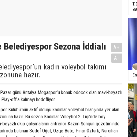
T.
BA
Belediyespor Sezona İddialı
A+
A-
lediyespor’un kadın voleybol takımı
zonuna hazır.
En
 Pazar günü Antalya Megaspor’u konuk edecek olan mavi-beyazlı
Play-off’a kalmayı hedefliyor.
or Kulübü’nün aktif olduğu kadınlar voleybol branşında yer alan
onuna hazır. Bu sezon Kadınlar Voleybol 2. Ligi’nde boy
-beyazlı ekip çalışmalarını antrenör Kazım Şengün gözetiminde
adroda bulunan Sedef Öğüt, Özge Büte, Pınar Öztürk, Nurcihan