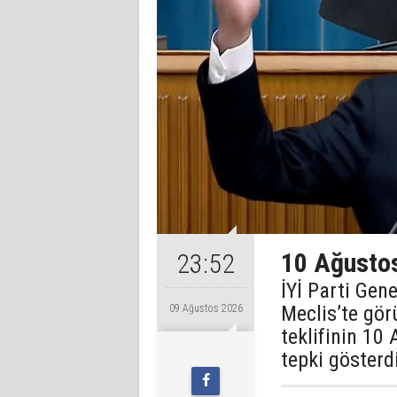
10 Ağustos
23:52
İYİ Parti Gen
Meclis’te gör
09 Ağustos 2026
teklifinin 10
tepki gösterd