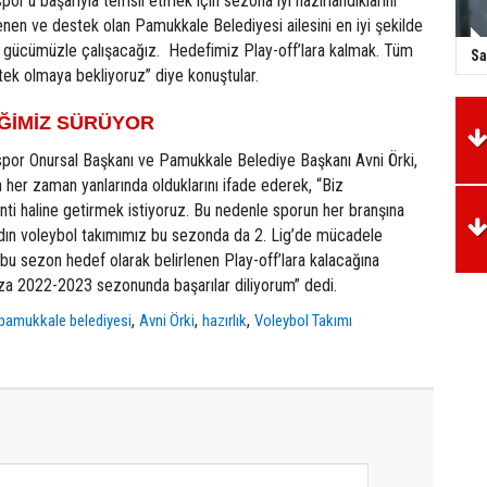
r’u başarıyla temsil etmek için sezona iyi hazırlandıklarını
enen ve destek olan Pamukkale Belediyesi ailesini en iyi şekilde
r gücümüzle çalışacağız. Hedefimiz Play-off’lara kalmak. Tüm
Sa
stek olmaya bekliyoruz” diye konuştular.
ĞİMİZ SÜRÜYOR
or Onursal Başkanı ve Pamukkale Belediye Başkanı Avni Örki,
 her zaman yanlarında olduklarını ifade ederek, “Biz
ti haline getirmek istiyoruz. Bu nedenle sporun her branşına
dın voleybol takımımız bu sezonda da 2. Lig’de mücadele
u sezon hedef olarak belirlenen Play-off’lara kalacağına
za 2022-2023 sezonunda başarılar diliyorum” dedi.
,
,
,
pamukkale belediyesi
Avni Örki
hazırlık
Voleybol Takımı