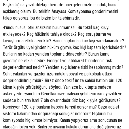
Başkanlığına yazılı dilekçe hem de önergelerimizle sunduk, bunu
açıklamış olalım. Bu teklifin Anayasa Komisyonuna gönderilmesini
talep ediyoruz, bu da bizim bir talebimizdir.
4’üncü husus, etki analizinin bulunmaması. Bu teklif kaç kişiyi
etkileyecek? Kaç hükümlü tahliye olacak? Kaç soruşturma ve
kovuşturma etkilenecektir? Hangi suçlardan kaç kişi yararlanacaktır?
Terör örgütü üyeliğinden hüküm giymiş kaç kişi kapsam içerisindedir?
Bunların ne kadarı yeniden topluma dönecektir? Bunun kamu
güvenliğine etkisi nedir? Emniyet ve istihbarat birimlerinin risk
değerlendirmesi nedir? Yeniden suç işleme riski hesaplanmış mıdır?
Şehit yakınları ve gaziler üzerindeki sosyal ve psikolojik etkisi
değerlendirilmiş midir? Biraz önce teklif imza sahibi hatibin biri 120
küsur kişiyle görüştüğünü söyledi. Yalnızca bu kitapta sadece
askeriyede -yani tüm Genelkurmay- çalışan şehitlerin ismi yazıldı ve
sadece bunların ismi 7 bin civarındadır. Siz kaç kişiyle görüştünüz?
Komisyon 120 kişi bunların hepsini temsil ediyor mu? Ceza adalet
sistemi bakımından doğuracağı sonuçlar nelerdir? Hiçbirini bu
komisyonda hiç kimse bilmiyor. Kanun yapıyoruz ama sonucunun ne
olacağını bilen yok. Binlerce insanın hukuki durumunu değiştiriyoruz