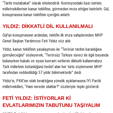
“Tarihi mutabakat” olarak nitelendirdi. Komisyondaki bazı isimler,
milletvekillerinin kanun teklifine, görmeden imza attığını hatırlattı. Gül,
konuşmasına kanun teklifinin içeriğini anlattı.
YILDIZ: DİKKATLİ DİL KULLANILMALI
Gül’ün konuşmasının ardından, teklifin ilk imza sahiplerinden MHP
Genel Başkan Yardımcısı Feti Yıldız söz aldı.
Yıldız, kanun teklifinin yasalaşması ile “Terörün tarihin karanlığına
gömüleceğini” söyleyerek, “Terörsüz Türkiye süreci ile ilgili beyanda
bulunurken hukuki ve siyasi kavram setlerini dikkatli kullanmalıyız.
Türk milletinin bütünlüğünü hedef alan her türlü söylemenin MHP
tarafından reddedildiği 57 yıldır bilinmektedir” dedi.
Yıldız’ın, PKK’nın silah bıraktığına yönelik açıklamasına İYİ Partili
milletvekilleri, “Hani nerede silahlar?” sözleriyle tepki gösterdi
FETİ YILDIZ: İSTİYORLAR Kİ
EVLATLARIMIZIN TABUTUNU TAŞIYALIM