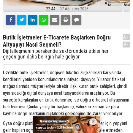
22:44
07 Ağustos 2026
Butik İşletmeler E-Ticarete Başlarken Doğru
A+
Altyapıyı Nasıl Seçmeli?
A-
Dijitalleşmenin perakende sektöründeki etkisi her
geçen gün daha belirgin hale geliyor.
Özellikle butik işletmeler, değişen tüketici alışkanlıkları karşısında
kendilerini yeniden konumlandırma ihtiyacı duyuyor. Yıllardır fiziksel
mağazalarında müşterileriyle birebir ilişki kuran butik sahipleri, şimdi
aynı sıcaklığı dijital dünyaya nasıl taşıyacaklarını araştırıyor. Bu
süreçte karşılaşılan en kritik dönemeç ise doğru e-ticaret altyapısının
belirlenmesi. Çünkü yanlış bir başlangıç, yalnızca zaman ve para
kaybına değil, markanın dijitaldeki geleceğine de zarar verebiliyor.
Oysa doğru planlanmış bir geçiş süreci, butik işletmeler için yepyeni
gelir kapıları açma potansiyeli taşıyor. Önemli olan acele etmeden,