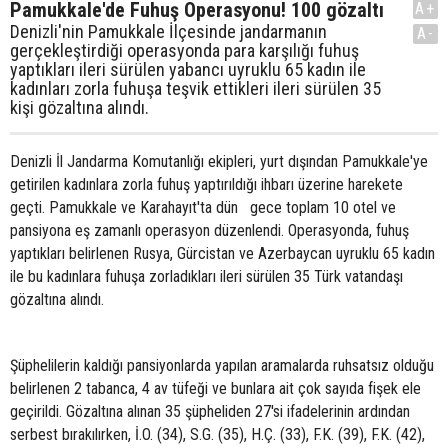
Pamukkale'de Fuhuş Operasyonu! 100 gözaltı
A+
Denizli'nin Pamukkale İlçesinde jandarmanın
A-
gerçekleştirdiği operasyonda para karşılığı fuhuş
yaptıkları ileri sürülen yabancı uyruklu 65 kadın ile
kadınları zorla fuhuşa teşvik ettikleri ileri sürülen 35
kişi gözaltına alındı.
Denizli İl Jandarma Komutanlığı ekipleri, yurt dışından Pamukkale'ye
getirilen kadınlara zorla fuhuş yaptırıldığı ihbarı üzerine harekete
geçti. Pamukkale ve Karahayıt'ta dün gece toplam 10 otel ve
pansiyona eş zamanlı operasyon düzenlendi. Operasyonda, fuhuş
yaptıkları belirlenen Rusya, Gürcistan ve Azerbaycan uyruklu 65 kadın
ile bu kadınlara fuhuşa zorladıkları ileri sürülen 35 Türk vatandaşı
gözaltına alındı.
Şüphelilerin kaldığı pansiyonlarda yapılan aramalarda ruhsatsız olduğu
belirlenen 2 tabanca, 4 av tüfeği ve bunlara ait çok sayıda fişek ele
geçirildi. Gözaltına alınan 35 şüpheliden 27'si ifadelerinin ardından
serbest bırakılırken, İ.O. (34), S.G. (35), H.Ç. (33), F.K. (39), F.K. (42),