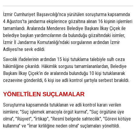
İzmir Cumhuriyet Başsavcılığı'nca yürütülen soruşturma kapsamında
4 Ağustos’ta jandarma ekiplerince gözaltına alınan 16 kişinin işlemleri
tamamlandı. Aralarında Menderes Belediye Başkanı İlkay Çiçek ile
belediye başkan yardımcılarının da bulunduğu gözaltındaki isimler,
İzmir İl Jandarma Komutanlığı'ndaki sorgularının ardından İzmir
Adliyesi'ne sevk edildi.
Savcılık ifadelerinin ardından 15 kişi tutuklama talebiyle sulh ceza
hâkimliğine çıkarıldı. Hâkimlik sorgusu tamamlananlardan, Belediye
Başkanı İlkay Çiçek’in de aralarında bulunduğu 10 kişi tutuklanarak
cezaevine gönderildi, 6 kişi ise adli kontrol şartıyla serbest bırakıldı.
YÖNELTİLEN SUÇLAMALAR
Soruşturma kapsamında tutuklanan ve adli kontrol kararı verilen
isimlere; "Suç işlemek amacıyla örgüt kurma", "Suç örgütüne üye
olma", "Rüşvet", "İrtikap", "Resmî belgede sahtecilik", "Görevi kötüye
kullanma" ve "İmar kirliliğine neden olma" suçlamaları yöneltildi.