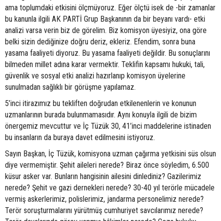
ama toplumdaki etkisini ölçmüyoruz. Eğer ölçtü isek de -bir zamanlar
bu kanunla ilgili AK PARTİ Grup Başkanının da bir beyanı vardı- etki
analizi varsa verin biz de görelim. Biz komisyon üyesiyiz, ona göre
belki sizin dediğinize doğru deriz, ekleriz. Efendim, sonra buna
yasama faaliyeti diyoruz. Bu yasama faaliyeti değildir. Bu sonuçlarını
bilmeden millet adına karar vermektir. Teklifin kapsamı hukuki, tali,
güvenlik ve sosyal etki analizi hazırlanıp komisyon üyelerine
sunulmadan sağlıklı bir görüşme yapılamaz.
5’inci itirazımız bu tekliften doğrudan etkilenenlerin ve konunun
uzmanlarının burada bulunmamasıdır. Aynı konuyla ilgili de bizim
önergemiz mevcuttur ve İç Tüzük 30, 41’inci maddelerine istinaden
bu insanların da buraya davet edilmesini istiyoruz.
Sayın Başkan, İç Tüzük, komisyona uzman çağırma yetkisini süs olsun
diye vermemiştir. Şehit aileleri nerede? Biraz önce söyledim, 6.500
küsur asker var. Bunların hangisinin ailesini dinlediniz? Gazilerimiz
nerede? Şehit ve gazi dernekleri nerede? 30-40 yıl terörle mücadele
vermiş askerlerimiz, polislerimiz, jandarma personelimiz nerede?
Terör soruşturmalarını yürütmüş cumhuriyet savcılarımız nerede?