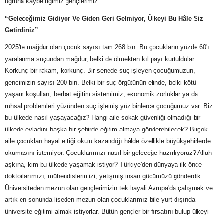
uğruna kaybettiğimiz gençlerimiz.
“Geleceğimiz Gidiyor Ve Giden Geri Gelmiyor, Ülkeyi Bu Hâle Siz
Getirdiniz”
2025'te mağdur olan çocuk sayısı tam 268 bin. Bu çocukların yüzde 60'ı
yaralanma suçundan mağdur, belki de ölmekten kıl payı kurtuldular.
Korkunç bir rakam, korkunç. Bir senede suç işleyen çocuğumuzun,
gencimizin sayısı 200 bin. Belki bir suç örgütünün elinde, belki kötü
yaşam koşulları, berbat eğitim sistemimiz, ekonomik zorluklar ya da
ruhsal problemleri yüzünden suç işlemiş yüz binlerce çocuğumuz var. Biz
bu ülkede nasıl yaşayacağız? Hangi aile sokak güvenliği olmadığı bir
ülkede evladını başka bir şehirde eğitim almaya gönderebilecek? Birçok
aile çocukları hayal ettiği okulu kazandığı hâlde özellikle büyükşehirlerde
okumasını istemiyor. Çocuklarımızı nasıl bir geleceğe hazırlıyoruz? Allah
aşkına, kim bu ülkede yaşamak istiyor? Türkiye'den dünyaya ilk önce
doktorlarımızı, mühendislerimizi, yetişmiş insan gücümüzü gönderdik.
Üniversiteden mezun olan gençlerimizin tek hayali Avrupa'da çalışmak ve
artık en sonunda liseden mezun olan çocuklarımız bile yurt dışında
üniversite eğitimi almak istiyorlar. Bütün gençler bir fırsatını bulup ülkeyi