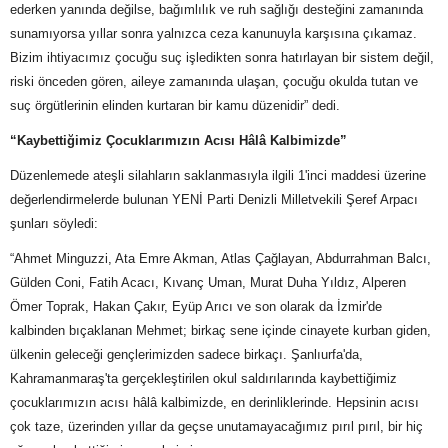
ederken yanında değilse, bağımlılık ve ruh sağlığı desteğini zamanında
sunamıyorsa yıllar sonra yalnızca ceza kanunuyla karşısına çıkamaz.
Bizim ihtiyacımız çocuğu suç işledikten sonra hatırlayan bir sistem değil,
riski önceden gören, aileye zamanında ulaşan, çocuğu okulda tutan ve
suç örgütlerinin elinden kurtaran bir kamu düzenidir” dedi.
“Kaybettiğimiz Çocuklarımızın Acısı Hâlâ Kalbimizde”
Düzenlemede ateşli silahların saklanmasıyla ilgili 1'inci maddesi üzerine
değerlendirmelerde bulunan YENİ Parti Denizli Milletvekili Şeref Arpacı
şunları söyledi:
“Ahmet Minguzzi, Ata Emre Akman, Atlas Çağlayan, Abdurrahman Balcı,
Gülden Coni, Fatih Acacı, Kıvanç Uman, Murat Duha Yıldız, Alperen
Ömer Toprak, Hakan Çakır, Eyüp Arıcı ve son olarak da İzmir'de
kalbinden bıçaklanan Mehmet; birkaç sene içinde cinayete kurban giden,
ülkenin geleceği gençlerimizden sadece birkaçı. Şanlıurfa'da,
Kahramanmaraş'ta gerçekleştirilen okul saldırılarında kaybettiğimiz
çocuklarımızın acısı hâlâ kalbimizde, en derinliklerinde. Hepsinin acısı
çok taze, üzerinden yıllar da geçse unutamayacağımız pırıl pırıl, bir hiç