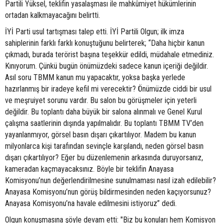
Partili Yüksel, teklifin yasalaşması ile mahkûmiyet hükümlerinin
ortadan kalkmayacağını belirtti.
İYİ Parti usul tartışması talep etti. İYİ Partili Olgun; ilk imza
sahiplerinin farklı farklı konuştuğunu belirterek; “Daha hiçbir kanun
çıkmadı, burada terörist başına teşekkür edildi, müdahale etmediniz.
Kınıyorum. Çünkü bugün önümüzdeki sadece kanun içeriği değildir.
Asıl soru TBMM kanun mu yapacaktır, yoksa başka yerlede
hazırlanmış bir iradeye kefil mi verecektir? Önümüzde ciddi bir usul
ve meşruiyet sorunu vardır. Bu salon bu görüşmeler için yeterli
değildir. Bu toplantı daha büyük bir salona alınmalı ve Genel Kurul
çalışma saatlerinin dışında yapılmalıdır. Bu toplantı TBMM TV’den
yayanlanmıyor, görsel basın dışarı çıkartılıyor. Madem bu kanun
milyonlarca kişi tarafından sevinçle karşılandı, neden görsel basın
dışarı çıkartılıyor? Eğer bu düzenlemenin arkasında duruyorsanız,
kameradan kaçmayacaksınız. Böyle bir teklifin Anayasa
Komisyonu’nun değerlendirilmesine sunulmaması nasıl izah edilebilir?
Anayasa Komisyonu’nun görüş bildirmesinden neden kaçıyorsunuz?
Anayasa Komisyonu’na havale edilmesini istiyoruz” dedi.
Olgun konuşmasına şöyle devam etti: "Biz bu konuları hem Komisyon