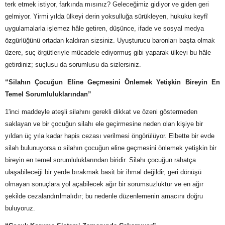
terk etmek istiyor, farkında mısınız? Geleceğimiz gidiyor ve giden geri
gelmiyor. Yirmi yılda ülkeyi derin yoksulluğa sürükleyen, hukuku keyfî
uygulamalarla işlemez hâle getiren, düşünce, ifade ve sosyal medya
özgürlüğünü ortadan kaldıran sizsiniz. Uyuşturucu baronları başta olmak
üzere, suç örgütleriyle mücadele ediyormuş gibi yaparak ülkeyi bu hâle
getirdiniz; suçlusu da sorumlusu da sizlersiniz.
“Silahın Çocuğun Eline Geçmesini Önlemek Yetişkin Bireyin En
Temel Sorumluluklarından”
1'inci maddeyle ateşli silahını gerekli dikkat ve özeni göstermeden
saklayan ve bir çocuğun silahı ele geçirmesine neden olan kişiye bir
yıldan üç yıla kadar hapis cezası verilmesi öngörülüyor. Elbette bir evde
silah bulunuyorsa o silahın çocuğun eline geçmesini önlemek yetişkin bir
bireyin en temel sorumluluklarından biridir. Silahı çocuğun rahatça
ulaşabileceği bir yerde bırakmak basit bir ihmal değildir, geri dönüşü
olmayan sonuçlara yol açabilecek ağır bir sorumsuzluktur ve en ağır
şekilde cezalandırılmalıdır; bu nedenle düzenlemenin amacını doğru
buluyoruz.