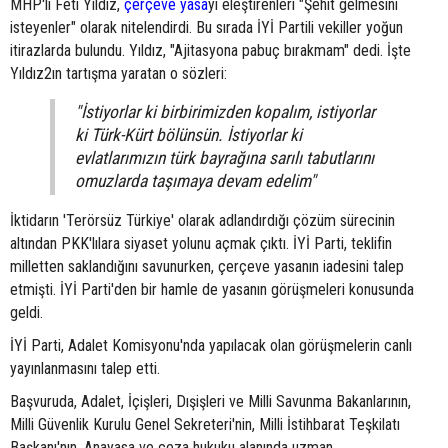
MHP'li Feti Yıldız,
çerçeve yasa
yı eleştirenleri "Şehit gelmesini
isteyenler" olarak nitelendirdi. Bu sırada İYİ Partili vekiller yoğun
itirazlarda bulundu. Yıldız, "Ajitasyona pabuç bırakmam" dedi. İşte
Yıldız2ın tartışma yaratan o sözleri:
"İstiyorlar ki birbirimizden kopalım, istiyorlar
ki Türk-Kürt bölünsün. İstiyorlar ki
evlatlarımızın türk bayrağına sarılı tabutlarını
omuzlarda taşımaya devam edelim"
İktidarın 'Terörsüz Türkiye' olarak adlandırdığı çözüm sürecinin
altından PKK'lılara siyaset yolunu açmak çıktı. İYİ Parti, teklifin
milletten saklandığını savunurken, çerçeve yasanın iadesini talep
etmişti. İYİ Parti'den bir hamle de yasanın görüşmeleri konusunda
geldi.
İYİ Parti, Adalet Komisyonu'nda yapılacak olan görüşmelerin canlı
yayınlanmasını talep etti.
Başvuruda, Adalet, İçişleri, Dışişleri ve Milli Savunma Bakanlarının,
Milli Güvenlik Kurulu Genel Sekreteri'nin, Milli İstihbarat Teşkilatı
Başkanı'nın, Anayasa ve ceza hukuku alanında uzman