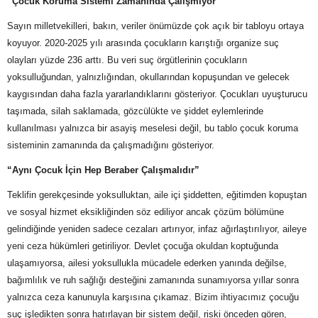
“Çocuk Koruma Sistemi Zamanında Çalışmıyor”
Sayın milletvekilleri, bakın, veriler önümüzde çok açık bir tabloyu ortaya
koyuyor. 2020-2025 yılı arasında çocukların karıştığı organize suç
olayları yüzde 236 arttı. Bu veri suç örgütlerinin çocukların
yoksulluğundan, yalnızlığından, okullarından kopuşundan ve gelecek
kaygısından daha fazla yararlandıklarını gösteriyor. Çocukları uyuşturucu
taşımada, silah saklamada, gözcülükte ve şiddet eylemlerinde
kullanılması yalnızca bir asayiş meselesi değil, bu tablo çocuk koruma
sisteminin zamanında da çalışmadığını gösteriyor.
“Aynı Çocuk İçin Hep Beraber Çalışmalıdır”
Teklifin gerekçesinde yoksulluktan, aile içi şiddetten, eğitimden kopuştan
ve sosyal hizmet eksikliğinden söz ediliyor ancak çözüm bölümüne
gelindiğinde yeniden sadece cezaları artırıyor, infaz ağırlaştırılıyor, aileye
yeni ceza hükümleri getiriliyor. Devlet çocuğa okuldan koptuğunda
ulaşamıyorsa, ailesi yoksullukla mücadele ederken yanında değilse,
bağımlılık ve ruh sağlığı desteğini zamanında sunamıyorsa yıllar sonra
yalnızca ceza kanunuyla karşısına çıkamaz. Bizim ihtiyacımız çocuğu
suç işledikten sonra hatırlayan bir sistem değil, riski önceden gören,