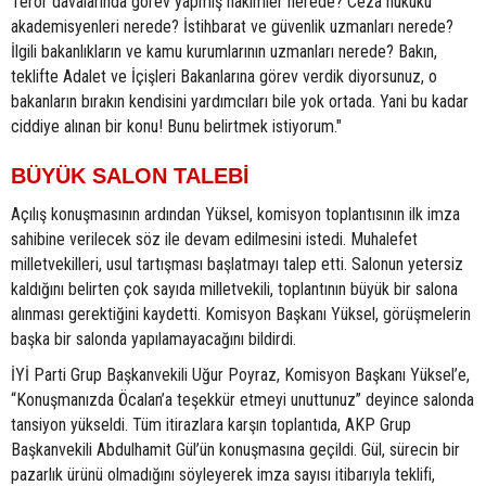
Terör davalarında görev yapmış hâkimler nerede? Ceza hukuku
akademisyenleri nerede? İstihbarat ve güvenlik uzmanları nerede?
İlgili bakanlıkların ve kamu kurumlarının uzmanları nerede? Bakın,
teklifte Adalet ve İçişleri Bakanlarına görev verdik diyorsunuz, o
bakanların bırakın kendisini yardımcıları bile yok ortada. Yani bu kadar
ciddiye alınan bir konu! Bunu belirtmek istiyorum."
BÜYÜK SALON TALEBİ
Açılış konuşmasının ardından Yüksel, komisyon toplantısının ilk imza
sahibine verilecek söz ile devam edilmesini istedi. Muhalefet
milletvekilleri, usul tartışması başlatmayı talep etti. Salonun yetersiz
kaldığını belirten çok sayıda milletvekili, toplantının büyük bir salona
alınması gerektiğini kaydetti. Komisyon Başkanı Yüksel, görüşmelerin
başka bir salonda yapılamayacağını bildirdi.
İYİ Parti Grup Başkanvekili Uğur Poyraz, Komisyon Başkanı Yüksel’e,
“Konuşmanızda Öcalan’a teşekkür etmeyi unuttunuz” deyince salonda
tansiyon yükseldi. Tüm itirazlara karşın toplantıda, AKP Grup
Başkanvekili Abdulhamit Gül’ün konuşmasına geçildi. Gül, sürecin bir
pazarlık ürünü olmadığını söyleyerek imza sayısı itibarıyla teklifi,