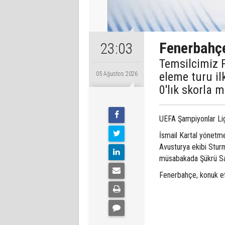
Fenerbahçe,
23:03
Temsilcimiz 
eleme turu il
05 Ağustos 2026
0'lık skorla m
UEFA Şampiyonlar Lig
İsmail Kartal yönetme
Avusturya ekibi Sturm
müsabakada Şükrü Sar
Fenerbahçe, konuk ett