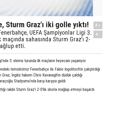
 Sturm Graz'ı iki golle yıktı!
A+
Fenerbahçe, UEFA Şampiyonlar Ligi 3.
A-
k maçında sahasında Sturm Graz'ı 2-
ağlup etti.
i’nde 3. eleme turunda ilk maçların heyecanı yaşanıyor.
ndeki temsilcimiz Fenerbahçe ile Fabio Ingolitsch’in çalıştırdığı
 Graz, İngiliz hakem Chris Kavanagh’ın düdük çaldığı
açoğlu Stadyumu’nda karşı karşıya geldi.
iği rakibi Sturm Graz'ı 2-0'lık skorla mağlup etmeyi başardı.