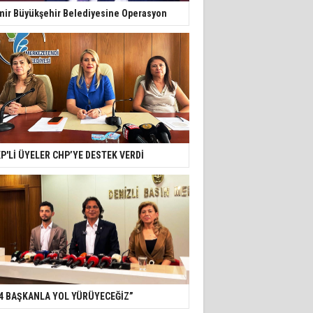
mir Büyükşehir Belediyesine Operasyon
P'Lİ ÜYELER CHP’YE DESTEK VERDİ
4 BAŞKANLA YOL YÜRÜYECEĞİZ”