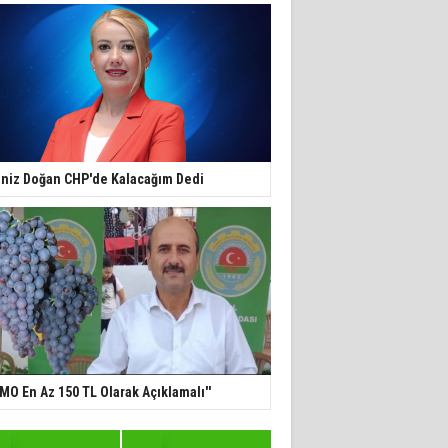
niz Doğan CHP'de Kalacağım Dedi
TMO En Az 150 TL Olarak Açıklamalı''