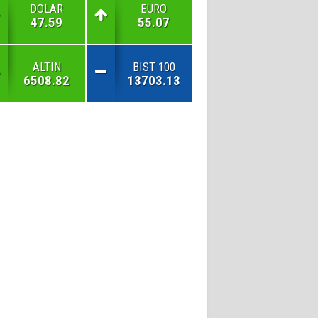
DOLAR
EURO
47.59
55.07
ALTIN
BIST 100
6508.82
13703.13