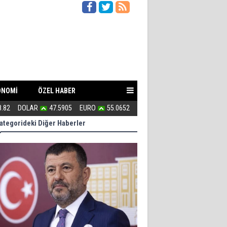
ONOMİ
ÖZEL HABER
8.82
DOLAR
47.5905
EURO
55.0652
Kahraman Türkmenler canlarını A
ategorideki Diğer Haberler