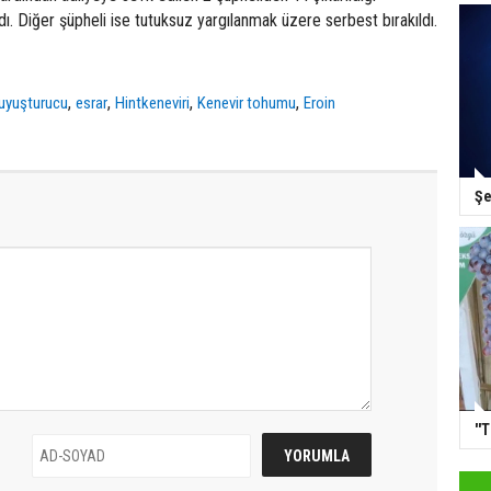
 Diğer şüpheli ise tutuksuz yargılanmak üzere serbest bırakıldı.
,
,
,
,
uyuşturucu
esrar
Hintkeneviri
Kenevir tohumu
Eroin
Şe
''