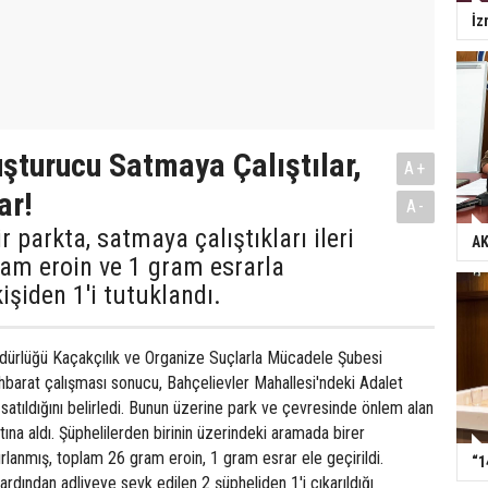
İz
şturucu Satmaya Çalıştılar,
A+
ar!
A-
ir parkta, satmaya çalıştıkları ileri
AK
am eroin ve 1 gram esrarla
işiden 1'i tutuklandı.
üdürlüğü Kaçakçılık ve Organize Suçlarla Mücadele Şubesi
stihbarat çalışması sonucu, Bahçelievler Mahallesi'ndeki Adalet
satıldığını belirledi. Bunun üzerine park ve çevresinde önlem alan
altına aldı. Şüphelilerden birinin üzerindeki aramada birer
zırlanmış, toplam 26 gram eroin, 1 gram esrar ele geçirildi.
“1
 ardından adliyeye sevk edilen 2 şüpheliden 1'i çıkarıldığı