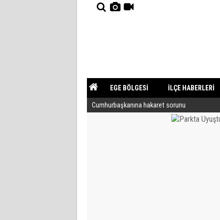
EGE BÖLGESİ
İLÇE HABERLERİ
Cumhurbaşkanına hakaret sorunu
YAZARLAR
GÜNDEM