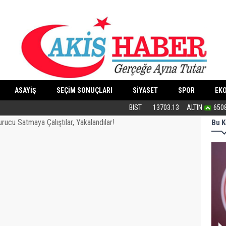
ASAYİŞ
SEÇİM SONUÇLARI
SİYASET
SPOR
EK
“Cesedimizi çiğnemeden...”
BIST
13703.13
ALTIN
650
Bu K