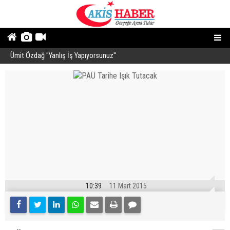
Ümit Özdağ ''Yanlış İş Yapıyorsunuz''
U
Bu haliyle kanunlaşırsa kaos yaşanır
10:39
11 Mart 2015