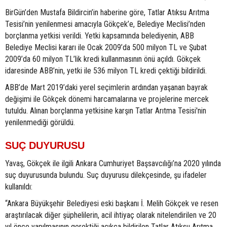
BirGün’den Mustafa Bildircin’in haberine göre, Tatlar Atıksu Arıtma
Tesisi’nin yenilenmesi amacıyla Gökçek’e, Belediye Meclisi’nden
borçlanma yetkisi verildi. Yetki kapsamında belediyenin, ABB
Belediye Meclisi kararı ile Ocak 2009’da 500 milyon TL ve Şubat
2009’da 60 milyon TL’lik kredi kullanmasının önü açıldı. Gökçek
idaresinde ABB’nin, yetki ile 536 milyon TL kredi çektiği bildirildi.
ABB’de Mart 2019’daki yerel seçimlerin ardından yaşanan bayrak
değişimi ile Gökçek dönemi harcamalarına ve projelerine mercek
tutuldu. Alınan borçlanma yetkisine karşın Tatlar Arıtma Tesisi'nin
yenilenmediği görüldü.
SUÇ DUYURUSU
Yavaş, Gökçek ile ilgili Ankara Cumhuriyet Başsavcılığı’na 2020 yılında
suç duyurusunda bulundu. Suç duyurusu dilekçesinde, şu ifadeler
kullanıldı:
“Ankara Büyükşehir Belediyesi eski başkanı İ. Melih Gökçek ve resen
araştırılacak diğer şüphelilerin, acil ihtiyaç olarak nitelendirilen ve 20
yıl önce yapılmasının gerektiği açıkça bildirilen Tatlar Atıksu Arıtma