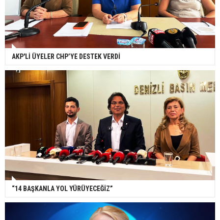
AKP'Lİ ÜYELER CHP’YE DESTEK VERDİ
“14 BAŞKANLA YOL YÜRÜYECEĞİZ”