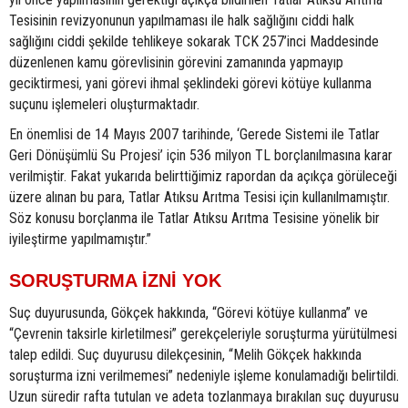
Tesisinin revizyonunun yapılmaması ile halk sağlığını ciddi halk
sağlığını ciddi şekilde tehlikeye sokarak TCK 257’inci Maddesinde
düzenlenen kamu görevlisinin görevini zamanında yapmayıp
geciktirmesi, yani görevi ihmal şeklindeki görevi kötüye kullanma
suçunu işlemeleri oluşturmaktadır.
En önemlisi de 14 Mayıs 2007 tarihinde, ‘Gerede Sistemi ile Tatlar
Geri Dönüşümlü Su Projesi’ için 536 milyon TL borçlanılmasına karar
verilmiştir. Fakat yukarıda belirttiğimiz rapordan da açıkça görüleceği
üzere alınan bu para, Tatlar Atıksu Arıtma Tesisi için kullanılmamıştır.
Söz konusu borçlanma ile Tatlar Atıksu Arıtma Tesisine yönelik bir
iyileştirme yapılmamıştır.”
SORUŞTURMA İZNİ YOK
Suç duyurusunda, Gökçek hakkında, “Görevi kötüye kullanma” ve
“Çevrenin taksirle kirletilmesi” gerekçeleriyle soruşturma yürütülmesi
talep edildi. Suç duyurusu dilekçesinin, “Melih Gökçek hakkında
soruşturma izni verilmemesi” nedeniyle işleme konulamadığı belirtildi.
Uzun süredir rafta tutulan ve adeta tozlanmaya bırakılan suç duyurusu