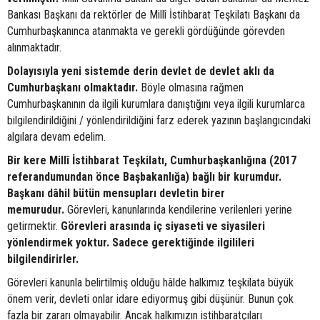
Bankası Başkanı da rektörler de Millî İstihbarat Teşkilatı Başkanı da
Cumhurbaşkanınca atanmakta ve gerekli gördüğünde görevden
alınmaktadır.
Dolayısıyla yeni sistemde derin devlet de devlet aklı da
Cumhurbaşkanı olmaktadır.
Böyle olmasına rağmen
Cumhurbaşkanının da ilgili kurumlara danıştığını veya ilgili kurumlarca
bilgilendirildiğini / yönlendirildiğini farz ederek yazının başlangıcındaki
algılara devam edelim.
Bir kere Millî İstihbarat Teşkilatı, Cumhurbaşkanlığına (2017
referandumundan önce Başbakanlığa) bağlı bir kurumdur.
Başkanı dâhil bütün mensupları devletin birer
memurudur.
Görevleri, kanunlarında kendilerine verilenleri yerine
getirmektir.
Görevleri arasında iç siyaseti ve siyasileri
yönlendirmek yoktur. Sadece gerektiğinde ilgilileri
bilgilendirirler.
Görevleri kanunla belirtilmiş olduğu hâlde halkımız teşkilata büyük
önem verir, devleti onlar idare ediyormuş gibi düşünür. Bunun çok
fazla bir zararı olmayabilir. Ancak halkımızın istihbaratçıları