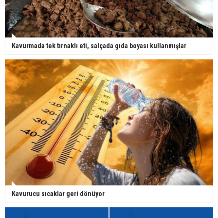
Kavurmada tek tırnaklı eti, salçada gıda boyası kullanmışlar
Kavurucu sıcaklar geri dönüyor