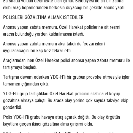
Bu sırada yoldan geçmekte olan Şırnak Belediyesi’ne ait bir zabıta
ekibi araç hoparlöründen herkesin duyacağı bir şekilde anons yaptı.
POLİSLERİ GÖZALTINA ALMAK İSTEDİLER
Anonsu yapan zabıta memuru, Özel Harekat polislerine ait resmi
aracın bulunduğu yerden kaldırılmasını istedi.
Anonsu yapan zabıta memuru aksi takdirde ‘cezai işlem’
uygulanacağını bir kaç kez tekrar etti.
Araçlarından inen Özel Harekat polisi anonsu yapan zabıta memuru ile
tartışmaya başladı.
Tartışma devam ederken YDG-H’li bir grubun provoke etmesiyle işler
tamamen çığırından çıktı.
YDG-H’li grup tartıştıkları Özel Harekat polisinin silahına el koyup
gözaltına almaya çalıştı. Bu arada olay yerine çok sayıda takviye ekip
gönderildi.
Polis YDG-H’li grubu havaya ateş açarak dağıttı. Bu olay örgütün
kayıtlara geçen ikinci gözaltına alma girişimi oldu.