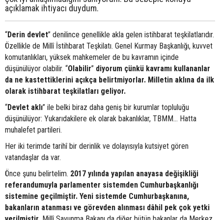
açıklamak ihtiyacı duydum.
“
Derin devlet
” denilince genellikle akla gelen istihbarat teşkilatlarıdır.
Özellikle de Millî İstihbarat Teşkilatı. Genel Kurmay Başkanlığı, kuvvet
komutanlıkları, yüksek mahkemeler de bu kavramın içinde
düşünülüyor olabilir. “
Olabilir
”
diyorum çünkü kavramı kullananlar
da ne kastettiklerini açıkça belirtmiyorlar. Milletin aklına da ilk
olarak istihbarat teşkilatları geliyor.
“
Devlet aklı
” ile belki biraz daha geniş bir kurumlar topluluğu
düşünülüyor: Yukarıdakilere ek olarak bakanlıklar, TBMM… Hatta
muhalefet partileri.
Her iki terimde tarihî bir derinlik ve dolayısıyla kutsiyet gören
vatandaşlar da var.
Önce şunu belirtelim.
2017 yılında yapılan anayasa değişikliği
referandumuyla parlamenter sistemden Cumhurbaşkanlığı
sistemine geçilmiştir. Yeni sistemde Cumhurbaşkanına,
bakanların atanması ve görevden alınması dâhil pek çok yetki
verilmiştir.
Millî Savunma Bakanı da diğer bütün bakanlar da Merkez