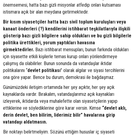
önemsemesi, hatta bazı gizli misyonlar atfedip onları kutsaması
istismara açık bir alan meydana getirmektedir.
Bir kısım siyasetçiler hatta bazı sivil toplum kuruluşları veya
kanaat önderleri (?) kendilerini istihbarat teşkilatlarıyla ilişkili
gösterip bazı gizli bilgilere sahip oldukları ve bu gizli bilgilerle
politika ürettikleri, yorum yaptıkları havasına
girmektedirler.
Bazı istihbarat mensupları, bunun farkında oldukları
için siyasette etkili kişilerle temas kurup onları yönlendirmeye
çalışmış da olabilirler. Bunun sonunda da vatandaşlar iktidar
politikalarını “
devlet
politikası
” olarak algılar ve siyasi tercihlerini
ona göre yapar. Bence bu durum, demokrasi ile bağdaşmaz.
Günümüzdeki iletişim ortamında her şey açıktır, her şey açık
kaynaklarda vardır. Bırakalım, vatandaşlarımız açık kaynakları
izleyerek, iktidarda veya muhalefette olan siyasetçilerin yapıp
ettiklerine ve söylediklerine göre karar versin. Kimse
“devlet aklı,
derin devlet, ben bilirim, liderimiz bilir” havalarına girip
vatandaşı aldatmasın.
Bir noktayı belirtmeliyim. Sözünü ettiğim hususlar iç siyaseti