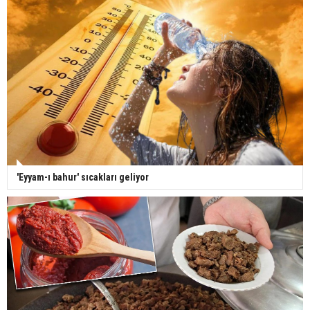
'Eyyam-ı bahur' sıcakları geliyor