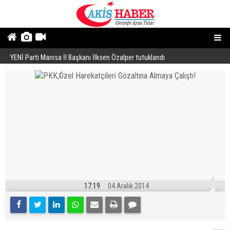
YENİ Parti Manisa İl Başkanı İlksen Özalper tutuklandı
A
17:19
04 Aralık 2014