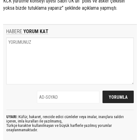
KCK yürütme konseyi üyesi Sabri OK'un "polis ve asker çekilsin
yoksa bizde tutuklama yaparız" şeklinde açıklama yapmıştı.
HABERE
YORUM KAT
UYARI:
Küfür, hakaret, rencide edici cümleler veya imalar, inançlara saldırı
içeren, imla kuralları ile yazılmamış,
Türkçe karakter kullanılmayan ve büyük harflerle yazılmış yorumlar
onaylanmamaktadır.