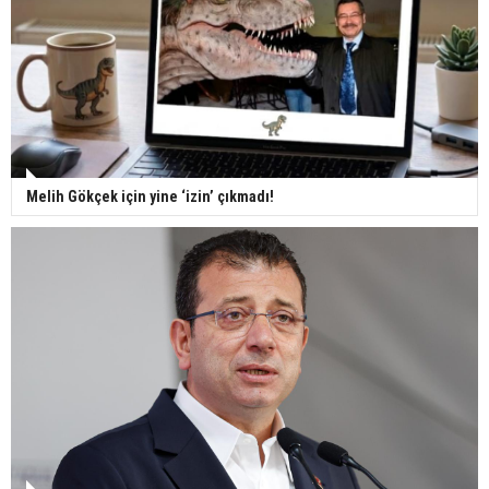
Melih Gökçek için yine ‘izin’ çıkmadı!