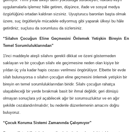
uygulamalarla işlemez hâle getiren, düşünce, ifade ve sosyal medya
özgürlüğünü ortadan kaldıran sizsiniz. Uyuşturucu baronları başta olmak
üzere, suç örgütleriyle mücadele ediyormuş gibi yaparak ülkeyi bu hâle
getirdiniz; suçlusu da sorumlusu da sizlersiniz.
“Silahın Çocuğun Eline Geçmesini Önlemek Yetişkin Bireyin En
Temel Sorumluluklarından”
1'inci maddeyle ateşli silahını gerekli dikkat ve özeni göstermeden
saklayan ve bir çocuğun silahı ele geçirmesine neden olan kişiye bir
yıldan üç yıla kadar hapis cezası verilmesi öngörülüyor. Elbette bir evde
silah bulunuyorsa o silahın çocuğun eline geçmesini önlemek yetişkin bir
bireyin en temel sorumluluklarından biridir. Silahı çocuğun rahatça
ulaşabileceği bir yerde bırakmak basit bir ihmal değildir, geri dönüşü
olmayan sonuçlara yol açabilecek ağır bir sorumsuzluktur ve en ağır
şekilde cezalandırılmalıdır; bu nedenle düzenlemenin amacını doğru
buluyoruz.
“Çocuk Koruma Sistemi Zamanında Çalışmıyor”