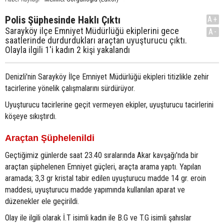
Polis Şüphesinde Haklı Çıktı
A+
Sarayköy ilçe Emniyet Müdürlüğü ekiplerini gece
A-
saatlerinde durdurdukları araçtan uyuşturucu çıktı.
Olayla ilgili 1'i kadın 2 kişi yakalandı
Denizli'nin Sarayköy İlçe Emniyet Müdürlüğü ekipleri titizlikle zehir
tacirlerine yönelik çalışmalarını sürdürüyor.
Uyuşturucu tacirlerine geçit vermeyen ekipler, uyuşturucu tacirlerini
köşeye sıkıştırdı.
Araçtan Şüphelenildi
Geçtiğimiz günlerde saat 23.40 sıralarında Akar kavşağı'nda bir
araçtan şüphelenen Emniyet güçleri, araçta arama yaptı. Yapılan
aramada; 3,3 gr kristal tabir edilen uyuşturucu madde 14 gr. eroin
maddesi, uyuşturucu madde yapımında kullanılan aparat ve
düzenekler ele geçirildi.
Olay ile ilgili olarak İ.T isimli kadın ile B.G ve T.G isimli şahıslar