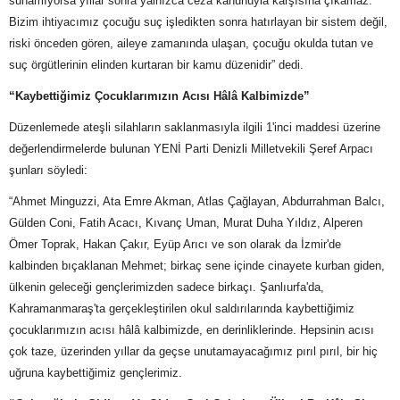
sunamıyorsa yıllar sonra yalnızca ceza kanunuyla karşısına çıkamaz.
Bizim ihtiyacımız çocuğu suç işledikten sonra hatırlayan bir sistem değil,
riski önceden gören, aileye zamanında ulaşan, çocuğu okulda tutan ve
suç örgütlerinin elinden kurtaran bir kamu düzenidir” dedi.
“Kaybettiğimiz Çocuklarımızın Acısı Hâlâ Kalbimizde”
Düzenlemede ateşli silahların saklanmasıyla ilgili 1'inci maddesi üzerine
değerlendirmelerde bulunan YENİ Parti Denizli Milletvekili Şeref Arpacı
şunları söyledi:
“Ahmet Minguzzi, Ata Emre Akman, Atlas Çağlayan, Abdurrahman Balcı,
Gülden Coni, Fatih Acacı, Kıvanç Uman, Murat Duha Yıldız, Alperen
Ömer Toprak, Hakan Çakır, Eyüp Arıcı ve son olarak da İzmir'de
kalbinden bıçaklanan Mehmet; birkaç sene içinde cinayete kurban giden,
ülkenin geleceği gençlerimizden sadece birkaçı. Şanlıurfa'da,
Kahramanmaraş'ta gerçekleştirilen okul saldırılarında kaybettiğimiz
çocuklarımızın acısı hâlâ kalbimizde, en derinliklerinde. Hepsinin acısı
çok taze, üzerinden yıllar da geçse unutamayacağımız pırıl pırıl, bir hiç
uğruna kaybettiğimiz gençlerimiz.