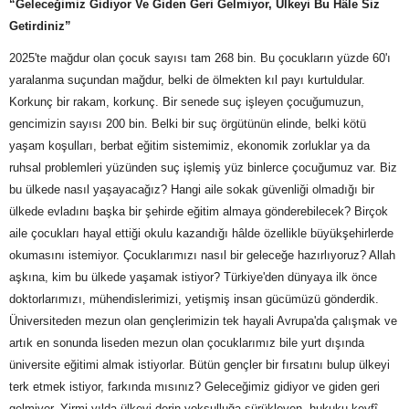
“Geleceğimiz Gidiyor Ve Giden Geri Gelmiyor, Ülkeyi Bu Hâle Siz
Getirdiniz”
2025'te mağdur olan çocuk sayısı tam 268 bin. Bu çocukların yüzde 60'ı
yaralanma suçundan mağdur, belki de ölmekten kıl payı kurtuldular.
Korkunç bir rakam, korkunç. Bir senede suç işleyen çocuğumuzun,
gencimizin sayısı 200 bin. Belki bir suç örgütünün elinde, belki kötü
yaşam koşulları, berbat eğitim sistemimiz, ekonomik zorluklar ya da
ruhsal problemleri yüzünden suç işlemiş yüz binlerce çocuğumuz var. Biz
bu ülkede nasıl yaşayacağız? Hangi aile sokak güvenliği olmadığı bir
ülkede evladını başka bir şehirde eğitim almaya gönderebilecek? Birçok
aile çocukları hayal ettiği okulu kazandığı hâlde özellikle büyükşehirlerde
okumasını istemiyor. Çocuklarımızı nasıl bir geleceğe hazırlıyoruz? Allah
aşkına, kim bu ülkede yaşamak istiyor? Türkiye'den dünyaya ilk önce
doktorlarımızı, mühendislerimizi, yetişmiş insan gücümüzü gönderdik.
Üniversiteden mezun olan gençlerimizin tek hayali Avrupa'da çalışmak ve
artık en sonunda liseden mezun olan çocuklarımız bile yurt dışında
üniversite eğitimi almak istiyorlar. Bütün gençler bir fırsatını bulup ülkeyi
terk etmek istiyor, farkında mısınız? Geleceğimiz gidiyor ve giden geri
gelmiyor. Yirmi yılda ülkeyi derin yoksulluğa sürükleyen, hukuku keyfî