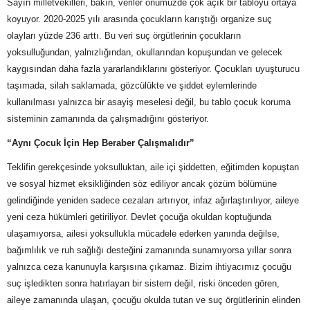
Sayın milletvekilleri, bakın, veriler önümüzde çok açık bir tabloyu ortaya
koyuyor. 2020-2025 yılı arasında çocukların karıştığı organize suç
olayları yüzde 236 arttı. Bu veri suç örgütlerinin çocukların
yoksulluğundan, yalnızlığından, okullarından kopuşundan ve gelecek
kaygısından daha fazla yararlandıklarını gösteriyor. Çocukları uyuşturucu
taşımada, silah saklamada, gözcülükte ve şiddet eylemlerinde
kullanılması yalnızca bir asayiş meselesi değil, bu tablo çocuk koruma
sisteminin zamanında da çalışmadığını gösteriyor.
“Aynı Çocuk İçin Hep Beraber Çalışmalıdır”
Teklifin gerekçesinde yoksulluktan, aile içi şiddetten, eğitimden kopuştan
ve sosyal hizmet eksikliğinden söz ediliyor ancak çözüm bölümüne
gelindiğinde yeniden sadece cezaları artırıyor, infaz ağırlaştırılıyor, aileye
yeni ceza hükümleri getiriliyor. Devlet çocuğa okuldan koptuğunda
ulaşamıyorsa, ailesi yoksullukla mücadele ederken yanında değilse,
bağımlılık ve ruh sağlığı desteğini zamanında sunamıyorsa yıllar sonra
yalnızca ceza kanunuyla karşısına çıkamaz. Bizim ihtiyacımız çocuğu
suç işledikten sonra hatırlayan bir sistem değil, riski önceden gören,
aileye zamanında ulaşan, çocuğu okulda tutan ve suç örgütlerinin elinden