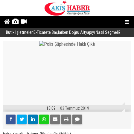
Butik İşletmeler E-Ticarete Başlarken Doğru Altyapıyı Nasıl Seçmeli?
E
13:09
03 Temmuz 2019
Mehmet Görgünoğlu (Editör)
Haber Kaynağı