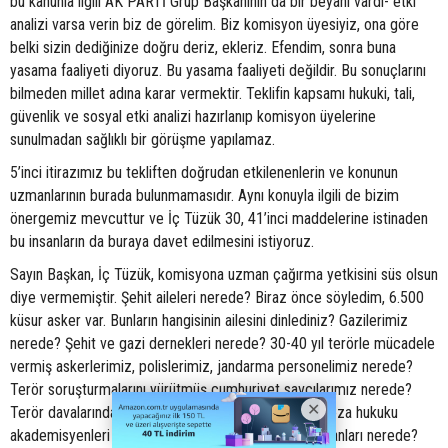
bu kanunla ilgili AK PARTİ Grup Başkanının da bir beyanı vardı- etki
analizi varsa verin biz de görelim. Biz komisyon üyesiyiz, ona göre
belki sizin dediğinize doğru deriz, ekleriz. Efendim, sonra buna
yasama faaliyeti diyoruz. Bu yasama faaliyeti değildir. Bu sonuçlarını
bilmeden millet adına karar vermektir. Teklifin kapsamı hukuki, tali,
güvenlik ve sosyal etki analizi hazırlanıp komisyon üyelerine
sunulmadan sağlıklı bir görüşme yapılamaz.
5’inci itirazımız bu tekliften doğrudan etkilenenlerin ve konunun
uzmanlarının burada bulunmamasıdır. Aynı konuyla ilgili de bizim
önergemiz mevcuttur ve İç Tüzük 30, 41’inci maddelerine istinaden
bu insanların da buraya davet edilmesini istiyoruz.
Sayın Başkan, İç Tüzük, komisyona uzman çağırma yetkisini süs olsun
diye vermemiştir. Şehit aileleri nerede? Biraz önce söyledim, 6.500
küsur asker var. Bunların hangisinin ailesini dinlediniz? Gazilerimiz
nerede? Şehit ve gazi dernekleri nerede? 30-40 yıl terörle mücadele
vermiş askerlerimiz, polislerimiz, jandarma personelimiz nerede?
Terör soruşturmalarını yürütmüş cumhuriyet savcılarımız nerede?
Terör davalarında görev yapmış hâkimler nerede? Ceza hukuku
akademisyenleri nerede? İstihbarat ve güvenlik uzmanları nerede?