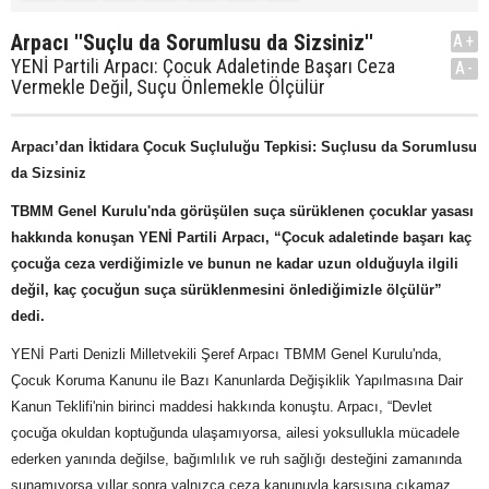
Arpacı ''Suçlu da Sorumlusu da Sizsiniz''
A+
YENİ Partili Arpacı: Çocuk Adaletinde Başarı Ceza
A-
Vermekle Değil, Suçu Önlemekle Ölçülür
Arpacı’dan İktidara Çocuk Suçluluğu Tepkisi: Suçlusu da Sorumlusu
da Sizsiniz
TBMM Genel Kurulu'nda görüşülen suça sürüklenen çocuklar yasası
hakkında konuşan YENİ Partili Arpacı, “Çocuk adaletinde başarı kaç
çocuğa ceza verdiğimizle ve bunun ne kadar uzun olduğuyla ilgili
değil, kaç çocuğun suça sürüklenmesini önlediğimizle ölçülür”
dedi.
YENİ Parti Denizli Milletvekili Şeref Arpacı TBMM Genel Kurulu'nda,
Çocuk Koruma Kanunu ile Bazı Kanunlarda Değişiklik Yapılmasına Dair
Kanun Teklifi'nin birinci maddesi hakkında konuştu. Arpacı, “Devlet
çocuğa okuldan koptuğunda ulaşamıyorsa, ailesi yoksullukla mücadele
ederken yanında değilse, bağımlılık ve ruh sağlığı desteğini zamanında
sunamıyorsa yıllar sonra yalnızca ceza kanunuyla karşısına çıkamaz.