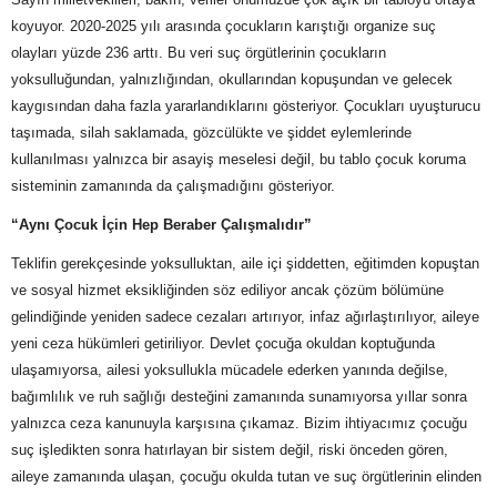
koyuyor. 2020-2025 yılı arasında çocukların karıştığı organize suç
olayları yüzde 236 arttı. Bu veri suç örgütlerinin çocukların
yoksulluğundan, yalnızlığından, okullarından kopuşundan ve gelecek
kaygısından daha fazla yararlandıklarını gösteriyor. Çocukları uyuşturucu
taşımada, silah saklamada, gözcülükte ve şiddet eylemlerinde
kullanılması yalnızca bir asayiş meselesi değil, bu tablo çocuk koruma
sisteminin zamanında da çalışmadığını gösteriyor.
“Aynı Çocuk İçin Hep Beraber Çalışmalıdır”
Teklifin gerekçesinde yoksulluktan, aile içi şiddetten, eğitimden kopuştan
ve sosyal hizmet eksikliğinden söz ediliyor ancak çözüm bölümüne
gelindiğinde yeniden sadece cezaları artırıyor, infaz ağırlaştırılıyor, aileye
yeni ceza hükümleri getiriliyor. Devlet çocuğa okuldan koptuğunda
ulaşamıyorsa, ailesi yoksullukla mücadele ederken yanında değilse,
bağımlılık ve ruh sağlığı desteğini zamanında sunamıyorsa yıllar sonra
yalnızca ceza kanunuyla karşısına çıkamaz. Bizim ihtiyacımız çocuğu
suç işledikten sonra hatırlayan bir sistem değil, riski önceden gören,
aileye zamanında ulaşan, çocuğu okulda tutan ve suç örgütlerinin elinden