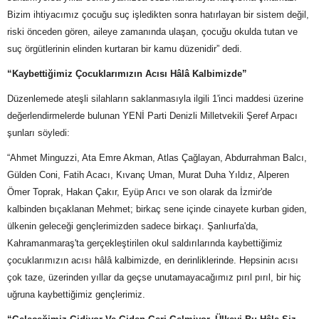
Bizim ihtiyacımız çocuğu suç işledikten sonra hatırlayan bir sistem değil,
riski önceden gören, aileye zamanında ulaşan, çocuğu okulda tutan ve
suç örgütlerinin elinden kurtaran bir kamu düzenidir” dedi.
“Kaybettiğimiz Çocuklarımızın Acısı Hâlâ Kalbimizde”
Düzenlemede ateşli silahların saklanmasıyla ilgili 1'inci maddesi üzerine
değerlendirmelerde bulunan YENİ Parti Denizli Milletvekili Şeref Arpacı
şunları söyledi:
“Ahmet Minguzzi, Ata Emre Akman, Atlas Çağlayan, Abdurrahman Balcı,
Gülden Coni, Fatih Acacı, Kıvanç Uman, Murat Duha Yıldız, Alperen
Ömer Toprak, Hakan Çakır, Eyüp Arıcı ve son olarak da İzmir'de
kalbinden bıçaklanan Mehmet; birkaç sene içinde cinayete kurban giden,
ülkenin geleceği gençlerimizden sadece birkaçı. Şanlıurfa'da,
Kahramanmaraş'ta gerçekleştirilen okul saldırılarında kaybettiğimiz
çocuklarımızın acısı hâlâ kalbimizde, en derinliklerinde. Hepsinin acısı
çok taze, üzerinden yıllar da geçse unutamayacağımız pırıl pırıl, bir hiç
uğruna kaybettiğimiz gençlerimiz.