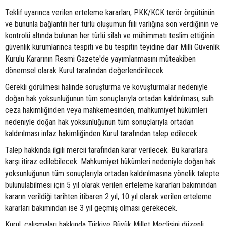
Teklif uyarınca verilen erteleme kararları, PKK/KCK terör örgütünün
ve bununla bağlantılı her türlü oluşumun fiili varlığına son verdiğinin ve
kontrolü altında bulunan her türlü silah ve mühimmatı teslim ettiğinin
güvenlik kurumlarınca tespiti ve bu tespitin teyidine dair Milli Güvenlik
Kurulu Kararının Resmi Gazete'de yayımlanmasını müteakiben
dönemsel olarak Kurul tarafından değerlendirilecek.
Gerekli görülmesi halinde soruşturma ve kovuşturmalar nedeniyle
doğan hak yoksunluğunun tüm sonuçlarıyla ortadan kaldırılması, sulh
ceza hakimliğinden veya mahkemesinden, mahkumiyet hükümleri
nedeniyle doğan hak yoksunluğunun tüm sonuçlarıyla ortadan
kaldırılması infaz hakimliğinden Kurul tarafından talep edilecek.
Talep hakkında ilgili mercii tarafından karar verilecek. Bu kararlara
karşı itiraz edilebilecek. Mahkumiyet hükümleri nedeniyle doğan hak
yoksunluğunun tüm sonuçlarıyla ortadan kaldırılmasına yönelik talepte
bulunulabilmesi için 5 yıl olarak verilen erteleme kararları bakımından
kararın verildiği tarihten itibaren 2 yıl, 10 yıl olarak verilen erteleme
kararları bakımından ise 3 yıl geçmiş olması gerekecek.
Kurul, çalışmaları hakkında Türkiye Büyük Millet Meclisini düzenli