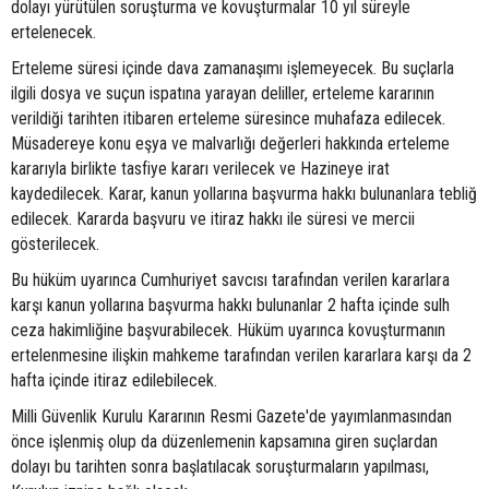
dolayı yürütülen soruşturma ve kovuşturmalar 10 yıl süreyle
ertelenecek.
Erteleme süresi içinde dava zamanaşımı işlemeyecek. Bu suçlarla
ilgili dosya ve suçun ispatına yarayan deliller, erteleme kararının
verildiği tarihten itibaren erteleme süresince muhafaza edilecek.
Müsadereye konu eşya ve malvarlığı değerleri hakkında erteleme
kararıyla birlikte tasfiye kararı verilecek ve Hazineye irat
kaydedilecek. Karar, kanun yollarına başvurma hakkı bulunanlara tebliğ
edilecek. Kararda başvuru ve itiraz hakkı ile süresi ve mercii
gösterilecek.
Bu hüküm uyarınca Cumhuriyet savcısı tarafından verilen kararlara
karşı kanun yollarına başvurma hakkı bulunanlar 2 hafta içinde sulh
ceza hakimliğine başvurabilecek. Hüküm uyarınca kovuşturmanın
ertelenmesine ilişkin mahkeme tarafından verilen kararlara karşı da 2
hafta içinde itiraz edilebilecek.
Milli Güvenlik Kurulu Kararının Resmi Gazete'de yayımlanmasından
önce işlenmiş olup da düzenlemenin kapsamına giren suçlardan
dolayı bu tarihten sonra başlatılacak soruşturmaların yapılması,