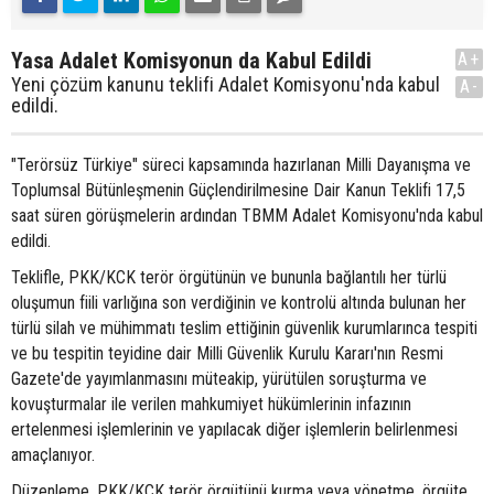
Yasa Adalet Komisyonun da Kabul Edildi
A+
Yeni çözüm kanunu teklifi Adalet Komisyonu'nda kabul
A-
edildi.
"Terörsüz Türkiye" süreci kapsamında hazırlanan Milli Dayanışma ve
Toplumsal Bütünleşmenin Güçlendirilmesine Dair Kanun Teklifi 17,5
saat süren görüşmelerin ardından TBMM Adalet Komisyonu'nda kabul
edildi.
Teklifle, PKK/KCK terör örgütünün ve bununla bağlantılı her türlü
oluşumun fiili varlığına son verdiğinin ve kontrolü altında bulunan her
türlü silah ve mühimmatı teslim ettiğinin güvenlik kurumlarınca tespiti
ve bu tespitin teyidine dair Milli Güvenlik Kurulu Kararı'nın Resmi
Gazete'de yayımlanmasını müteakip, yürütülen soruşturma ve
kovuşturmalar ile verilen mahkumiyet hükümlerinin infazının
ertelenmesi işlemlerinin ve yapılacak diğer işlemlerin belirlenmesi
amaçlanıyor.
Düzenleme, PKK/KCK terör örgütünü kurma veya yönetme, örgüte