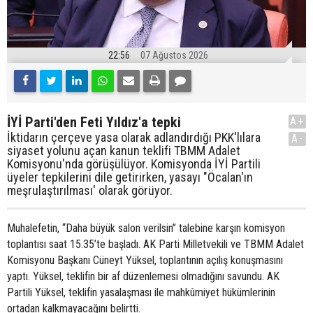
22:56
07 Ağustos 2026
İYİ Parti'den Feti Yıldız'a tepki
A+
İktidarın çerçeve yasa olarak adlandırdığı PKK'lılara
A-
siyaset yolunu açan kanun teklifi TBMM Adalet
Komisyonu'nda görüşülüyor. Komisyonda İYİ Partili
üyeler tepkilerini dile getirirken, yasayı "Öcalan'ın
meşrulaştırılması' olarak görüyor.
Muhalefetin, “Daha büyük salon verilsin” talebine karşın komisyon
toplantısı saat 15.35’te başladı. AK Parti Milletvekili ve TBMM Adalet
Komisyonu Başkanı Cüneyt Yüksel, toplantının açılış konuşmasını
yaptı. Yüksel, teklifin bir af düzenlemesi olmadığını savundu. AK
Partili Yüksel, teklifin yasalaşması ile mahkûmiyet hükümlerinin
ortadan kalkmayacağını belirtti.