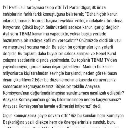
İYİ Parti usul tartışması talep etti. İYİ Partili Olgun; ilk imza
sahiplerinin farklı farklı konuştuğunu belirterek; “Daha hiçbir kanun
çıkmadı, burada terörist başına teşekkür edildi, müdahale etmediniz.
Kınıyorum. Çünkü bugün önümüzdeki sadece kanun içeriği değildir.
Asıl soru TBMM kanun mu yapacaktır, yoksa başka yerlede
hazırlanmış bir iradeye kefil mi verecektir? Önümüzde ciddi bir usul
ve meşruiyet sorunu vardır. Bu salon bu görüşmeler için yeterli
değildir. Bu toplantı daha büyük bir salona alınmalı ve Genel Kurul
çalışma saatlerinin dışında yapılmalıdır. Bu toplantı TBMM TV’den
yayanlanmıyor, görsel basın dışarı çıkartılıyor. Madem bu kanun
milyonlarca kişi tarafından sevinçle karşılandı, neden görsel basın
dışarı çıkartılıyor? Eğer bu düzenlemenin arkasında duruyorsanız,
kameradan kaçmayacaksınız. Böyle bir teklifin Anayasa
Komisyonu’nun değerlendirilmesine sunulmaması nasıl izah edilebilir?
Anayasa Komisyonu’nun görüş bildirmesinden neden kaçıyorsunuz?
Anayasa Komisyonu’na havale edilmesini istiyoruz” dedi.
Olgun konuşmasına şöyle devam etti: "Biz bu konuları hem Komisyon
Başkanlığına yazılı dilekçe hem de önergelerimizle sunduk, bunu