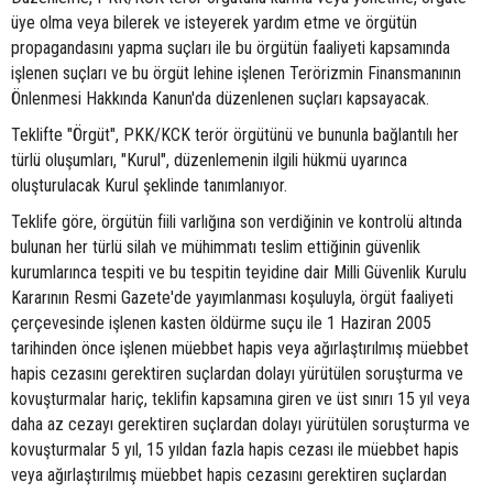
üye olma veya bilerek ve isteyerek yardım etme ve örgütün
propagandasını yapma suçları ile bu örgütün faaliyeti kapsamında
işlenen suçları ve bu örgüt lehine işlenen Terörizmin Finansmanının
Önlenmesi Hakkında Kanun'da düzenlenen suçları kapsayacak.
Teklifte "Örgüt", PKK/KCK terör örgütünü ve bununla bağlantılı her
türlü oluşumları, "Kurul", düzenlemenin ilgili hükmü uyarınca
oluşturulacak Kurul şeklinde tanımlanıyor.
Teklife göre, örgütün fiili varlığına son verdiğinin ve kontrolü altında
bulunan her türlü silah ve mühimmatı teslim ettiğinin güvenlik
kurumlarınca tespiti ve bu tespitin teyidine dair Milli Güvenlik Kurulu
Kararının Resmi Gazete'de yayımlanması koşuluyla, örgüt faaliyeti
çerçevesinde işlenen kasten öldürme suçu ile 1 Haziran 2005
tarihinden önce işlenen müebbet hapis veya ağırlaştırılmış müebbet
hapis cezasını gerektiren suçlardan dolayı yürütülen soruşturma ve
kovuşturmalar hariç, teklifin kapsamına giren ve üst sınırı 15 yıl veya
daha az cezayı gerektiren suçlardan dolayı yürütülen soruşturma ve
kovuşturmalar 5 yıl, 15 yıldan fazla hapis cezası ile müebbet hapis
veya ağırlaştırılmış müebbet hapis cezasını gerektiren suçlardan