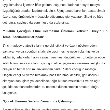
uygulamalarla işlemez hâle getiren, düşünce, ifade ve sosyal medya
özgürlüğünü ortadan kaldıran sizsiniz. Uyuşturucu baronları başta olmak
üzere, suç örgütleriyle mücadele ediyormuş gibi yaparak ülkeyi bu hâle
getirdiniz; suçlusu da sorumlusu da sizlersiniz.
“Silahın Çocuğun Eline Geçmesini Önlemek Yetişkin Bireyin En
Temel Sorumluluklarından”
1'inci maddeyle ateşli silahını gerekli dikkat ve özeni göstermeden
saklayan ve bir çocuğun silahı ele geçirmesine neden olan kişiye bir
yıldan üç yıla kadar hapis cezası verilmesi öngörülüyor. Elbette bir evde
silah bulunuyorsa o silahın çocuğun eline geçmesini önlemek yetişkin bir
bireyin en temel sorumluluklarından biridir. Silahı çocuğun rahatça
ulaşabileceği bir yerde bırakmak basit bir ihmal değildir, geri dönüşü
olmayan sonuçlara yol açabilecek ağır bir sorumsuzluktur ve en ağır
şekilde cezalandırılmalıdır; bu nedenle düzenlemenin amacını doğru
buluyoruz.
“Çocuk Koruma Sistemi Zamanında Çalışmıyor”
Sayın milletvekilleri, bakın, veriler önümüzde çok açık bir tabloyu ortaya