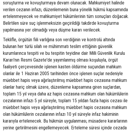
soruşturma ve kovuşturmaya devam olunacak. Mahkumiyet halinde
verilen cezanın infazı, düzenlemenin buna yönelik hükmü kapsamında
ertelenmeyecek ve mahkumiyet hükümlerinin tüm sonuçları doğacak.
Belirtilen süre suç işlenmeksizin geçirildiği takdirde kovuşturma
yapılmasına yer olmadığı veya düşme kararı verilecek.
Teklifle, örgütün fiili varlığına son verdiğinin ve kontrolü altında
bulunan her türlü silah ve mühimmatı teslim ettiğinin güvenlik
kurumlarınca tespiti ve bu tespitin teyidine dair Milli Güvenlik Kurulu
Kararı'nın Resmi Gazete'de yayımlanmış olması koşuluyla, örgüt
faaliyeti çerçevesinde işlenen kasten öldürme suçundan mahkum
olanlar ile 1 Haziran 2005 tarihinden önce işlenen suçlar nedeniyle
müebbet hapis veya ağırlaştırılmış müebbet hapis cezasına mahkum
olanlar hariç olmak üzere, düzenleme kapsamına giren suçlardan,
toplam 15 yıl veya daha az hapis cezasına mahkum olan hükümlülerin
cezalarının infazı 5 yıl süreyle, toplam 15 yıldan fazla hapis cezası ile
müebbet hapis veya ağırlaştırılmış müebbet hapis cezasına mahkum
olan hükümlülerin cezalarının infazı 10 yıl süreyle infaz hakiminin
kararıyla ertelenecek. Bu hükmün uygulanması, müsadere kararlarının
yerine getirilmesini engellemeyecek. Erteleme süresi içinde cezada