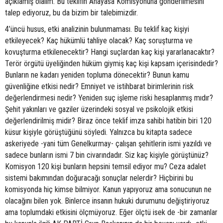
açıklamış olalım. Bu teklifin Anayasa Komisyonuna gönderilmesini
talep ediyoruz, bu da bizim bir talebimizdir.
4’üncü husus, etki analizinin bulunmaması. Bu teklif kaç kişiyi
etkileyecek? Kaç hükümlü tahliye olacak? Kaç soruşturma ve
kovuşturma etkilenecektir? Hangi suçlardan kaç kişi yararlanacaktır?
Terör örgütü üyeliğinden hüküm giymiş kaç kişi kapsam içerisindedir?
Bunların ne kadarı yeniden topluma dönecektir? Bunun kamu
güvenliğine etkisi nedir? Emniyet ve istihbarat birimlerinin risk
değerlendirmesi nedir? Yeniden suç işleme riski hesaplanmış mıdır?
Şehit yakınları ve gaziler üzerindeki sosyal ve psikolojik etkisi
değerlendirilmiş midir? Biraz önce teklif imza sahibi hatibin biri 120
küsur kişiyle görüştüğünü söyledi. Yalnızca bu kitapta sadece
askeriyede -yani tüm Genelkurmay- çalışan şehitlerin ismi yazıldı ve
sadece bunların ismi 7 bin civarındadır. Siz kaç kişiyle görüştünüz?
Komisyon 120 kişi bunların hepsini temsil ediyor mu? Ceza adalet
sistemi bakımından doğuracağı sonuçlar nelerdir? Hiçbirini bu
komisyonda hiç kimse bilmiyor. Kanun yapıyoruz ama sonucunun ne
olacağını bilen yok. Binlerce insanın hukuki durumunu değiştiriyoruz
ama toplumdaki etkisini ölçmüyoruz. Eğer ölçtü isek de -bir zamanlar