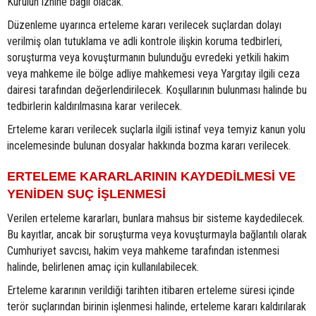
Kurulun iznine bağlı olacak.
Düzenleme uyarınca erteleme kararı verilecek suçlardan dolayı
verilmiş olan tutuklama ve adli kontrole ilişkin koruma tedbirleri,
soruşturma veya kovuşturmanın bulunduğu evredeki yetkili hakim
veya mahkeme ile bölge adliye mahkemesi veya Yargıtay ilgili ceza
dairesi tarafından değerlendirilecek. Koşullarının bulunması halinde bu
tedbirlerin kaldırılmasına karar verilecek.
Erteleme kararı verilecek suçlarla ilgili istinaf veya temyiz kanun yolu
incelemesinde bulunan dosyalar hakkında bozma kararı verilecek.
ERTELEME KARARLARININ KAYDEDİLMESİ VE
YENİDEN SUÇ İŞLENMESİ
Verilen erteleme kararları, bunlara mahsus bir sisteme kaydedilecek.
Bu kayıtlar, ancak bir soruşturma veya kovuşturmayla bağlantılı olarak
Cumhuriyet savcısı, hakim veya mahkeme tarafından istenmesi
halinde, belirlenen amaç için kullanılabilecek.
Erteleme kararının verildiği tarihten itibaren erteleme süresi içinde
terör suçlarından birinin işlenmesi halinde, erteleme kararı kaldırılarak