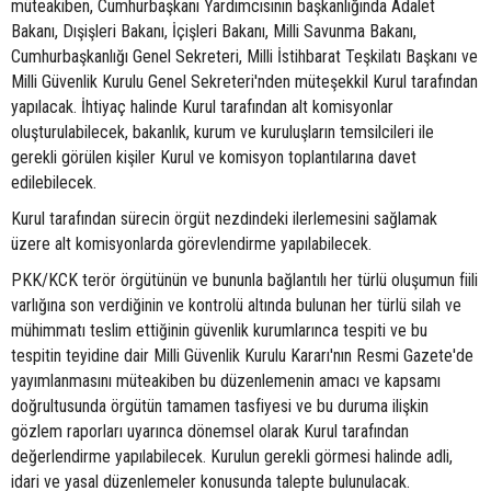
müteakiben, Cumhurbaşkanı Yardımcısının başkanlığında Adalet
Bakanı, Dışişleri Bakanı, İçişleri Bakanı, Milli Savunma Bakanı,
Cumhurbaşkanlığı Genel Sekreteri, Milli İstihbarat Teşkilatı Başkanı ve
Milli Güvenlik Kurulu Genel Sekreteri'nden müteşekkil Kurul tarafından
yapılacak. İhtiyaç halinde Kurul tarafından alt komisyonlar
oluşturulabilecek, bakanlık, kurum ve kuruluşların temsilcileri ile
gerekli görülen kişiler Kurul ve komisyon toplantılarına davet
edilebilecek.
Kurul tarafından sürecin örgüt nezdindeki ilerlemesini sağlamak
üzere alt komisyonlarda görevlendirme yapılabilecek.
PKK/KCK terör örgütünün ve bununla bağlantılı her türlü oluşumun fiili
varlığına son verdiğinin ve kontrolü altında bulunan her türlü silah ve
mühimmatı teslim ettiğinin güvenlik kurumlarınca tespiti ve bu
tespitin teyidine dair Milli Güvenlik Kurulu Kararı'nın Resmi Gazete'de
yayımlanmasını müteakiben bu düzenlemenin amacı ve kapsamı
doğrultusunda örgütün tamamen tasfiyesi ve bu duruma ilişkin
gözlem raporları uyarınca dönemsel olarak Kurul tarafından
değerlendirme yapılabilecek. Kurulun gerekli görmesi halinde adli,
idari ve yasal düzenlemeler konusunda talepte bulunulacak.