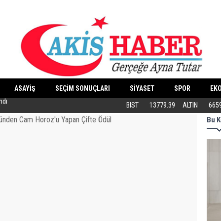
ASAYİŞ
SEÇİM SONUÇLARI
SİYASET
SPOR
EK
Butik İşletmeler E-Ticarete Başlarken 
BIST
13779.39
ALTIN
665
Bu K