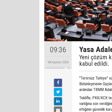
Yasa Adale
09:36
Yeni çözüm k
kabul edildi.
08 Ağustos 2026
"Terörsüz Türkiye" s
Bütünleşmenin Güçlen
ardından TBMM Adale
Teklifle, PKK/KCK ter
varlığına son verdiği
ettiğinin güvenlik kur