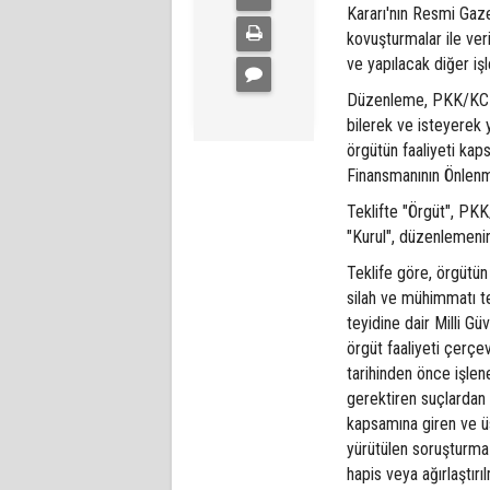
Kararı'nın Resmi Gaz
kovuşturmalar ile ver
ve yapılacak diğer iş
Düzenleme, PKK/KCK 
bilerek ve isteyerek
örgütün faaliyeti kap
Finansmanının Önlenm
Teklifte "Örgüt", PKK
"Kurul", düzenlemenin
Teklife göre, örgütün 
silah ve mühimmatı te
teyidine dair Milli G
örgüt faaliyeti çerç
tarihinden önce işle
gerektiren suçlardan 
kapsamına giren ve üs
yürütülen soruşturma 
hapis veya ağırlaştır