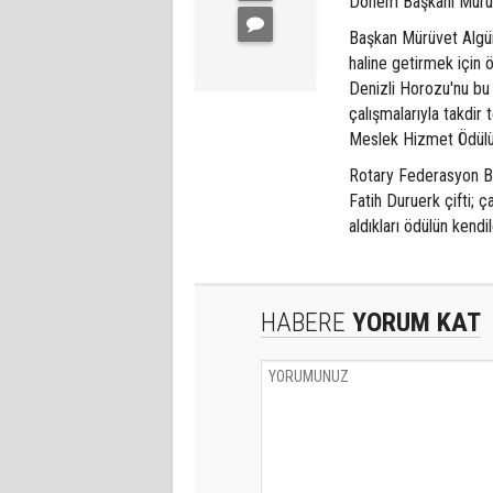
Dönem Başkanı Mürü
Başkan Mürüvet Algüm
haline getirmek için ö
Denizli Horozu'nu bu 
çalışmalarıyla takdir
Meslek Hizmet Ödülü 
Rotary Federasyon Ba
Fatih Duruerk çifti; 
aldıkları ödülün kendi
HABERE
YORUM KAT