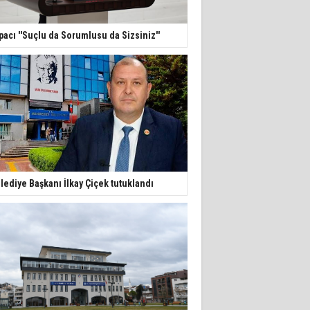
pacı ''Suçlu da Sorumlusu da Sizsiniz''
lediye Başkanı İlkay Çiçek tutuklandı