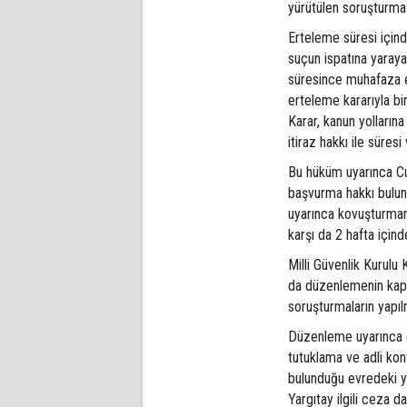
yürütülen soruşturma
Erteleme süresi için
suçun ispatına yarayan
süresince muhafaza e
erteleme kararıyla bi
Karar, kanun yolların
itiraz hakkı ile süres
Bu hüküm uyarınca Cum
başvurma hakkı bulun
uyarınca kovuşturman
karşı da 2 hafta içind
Milli Güvenlik Kurul
da düzenlemenin kaps
soruşturmaların yapıl
Düzenleme uyarınca e
tutuklama ve adli kon
bulunduğu evredeki y
Yargıtay ilgili ceza d