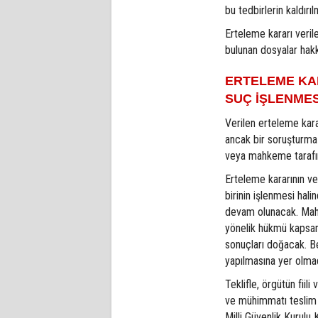
bu tedbirlerin kaldırı
Erteleme kararı veril
bulunan dosyalar hak
ERTELEME KA
SUÇ İŞLENMES
Verilen erteleme kara
ancak bir soruşturma
veya mahkeme tarafınd
Erteleme kararının ver
birinin işlenmesi hal
devam olunacak. Mahk
yönelik hükmü kapsa
sonuçları doğacak. Be
yapılmasına yer olma
Teklifle, örgütün fiili
ve mühimmatı teslim e
Milli Güvenlik Kurulu