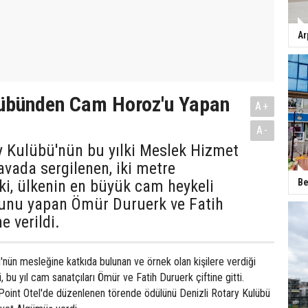
Ar
lübünden Cam Horoz'u Yapan
A+
A-
y Kulübü'nün bu yılki Meslek Hizmet
avada sergilenen, iki metre
Be
i, ülkenin en büyük cam heykeli
zunu yapan Ömür Duruerk ve Fatih
e verildi.
'nün mesleğine katkıda bulunan ve örnek olan kişilere verdiği
bu yıl cam sanatçıları Ömür ve Fatih Duruerk çiftine gitti.
 Point Otel'de düzenlenen törende ödülünü Denizli Rotary Kulübü