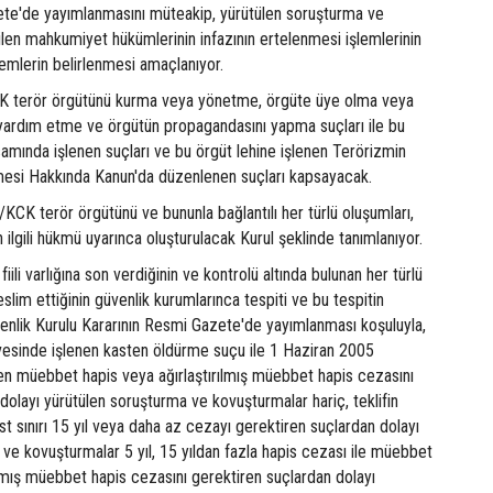
ete'de yayımlanmasını müteakip, yürütülen soruşturma ve
ilen mahkumiyet hükümlerinin infazının ertelenmesi işlemlerinin
lemlerin belirlenmesi amaçlanıyor.
terör örgütünü kurma veya yönetme, örgüte üye olma veya
 yardım etme ve örgütün propagandasını yapma suçları ile bu
samında işlenen suçları ve bu örgüt lehine işlenen Terörizmin
esi Hakkında Kanun'da düzenlenen suçları kapsayacak.
/KCK terör örgütünü ve bununla bağlantılı her türlü oluşumları,
 ilgili hükmü uyarınca oluşturulacak Kurul şeklinde tanımlanıyor.
fiili varlığına son verdiğinin ve kontrolü altında bulunan her türlü
slim ettiğinin güvenlik kurumlarınca tespiti ve bu tespitin
üvenlik Kurulu Kararının Resmi Gazete'de yayımlanması koşuluyla,
evesinde işlenen kasten öldürme suçu ile 1 Haziran 2005
nen müebbet hapis veya ağırlaştırılmış müebbet hapis cezasını
dolayı yürütülen soruşturma ve kovuşturmalar hariç, teklifin
t sınırı 15 yıl veya daha az cezayı gerektiren suçlardan dolayı
ve kovuşturmalar 5 yıl, 15 yıldan fazla hapis cezası ile müebbet
ılmış müebbet hapis cezasını gerektiren suçlardan dolayı