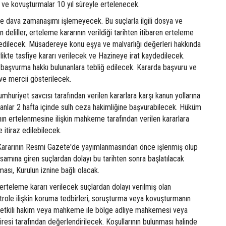
 ve kovuşturmalar 10 yıl süreyle ertelenecek.
de dava zamanaşımı işlemeyecek. Bu suçlarla ilgili dosya ve
 deliller, erteleme kararının verildiği tarihten itibaren erteleme
dilecek. Müsadereye konu eşya ve malvarlığı değerleri hakkında
rlikte tasfiye kararı verilecek ve Hazineye irat kaydedilecek.
a başvurma hakkı bulunanlara tebliğ edilecek. Kararda başvuru ve
i ve mercii gösterilecek.
huriyet savcısı tarafından verilen kararlara karşı kanun yollarına
anlar 2 hafta içinde sulh ceza hakimliğine başvurabilecek. Hüküm
ın ertelenmesine ilişkin mahkeme tarafından verilen kararlara
e itiraz edilebilecek.
u Kararının Resmi Gazete'de yayımlanmasından önce işlenmiş olup
amına giren suçlardan dolayı bu tarihten sonra başlatılacak
ması, Kurulun iznine bağlı olacak.
rteleme kararı verilecek suçlardan dolayı verilmiş olan
trole ilişkin koruma tedbirleri, soruşturma veya kovuşturmanın
etkili hakim veya mahkeme ile bölge adliye mahkemesi veya
airesi tarafından değerlendirilecek. Koşullarının bulunması halinde