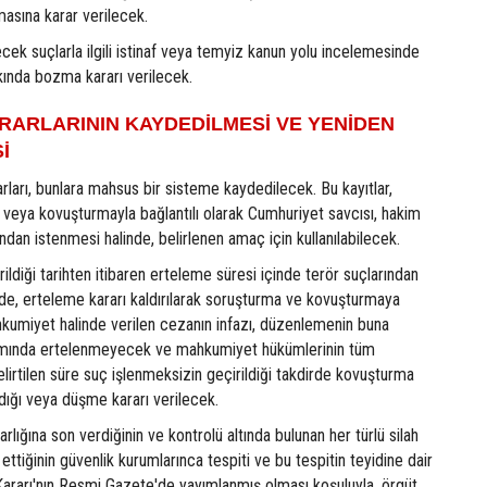
lmasına karar verilecek.
ecek suçlarla ilgili istinaf veya temyiz kanun yolu incelemesinde
kında bozma kararı verilecek.
RARLARININ KAYDEDİLMESİ VE YENİDEN
İ
rları, bunlara mahsus bir sisteme kaydedilecek. Bu kayıtlar,
 veya kovuşturmayla bağlantılı olarak Cumhuriyet savcısı, hakim
an istenmesi halinde, belirlenen amaç için kullanılabilecek.
ildiği tarihten itibaren erteleme süresi içinde terör suçlarından
inde, erteleme kararı kaldırılarak soruşturma ve kovuşturmaya
umiyet halinde verilen cezanın infazı, düzenlemenin buna
mında ertelenmeyecek ve mahkumiyet hükümlerinin tüm
lirtilen süre suç işlenmeksizin geçirildiği takdirde kovuşturma
dığı veya düşme kararı verilecek.
 varlığına son verdiğinin ve kontrolü altında bulunan her türlü silah
ttiğinin güvenlik kurumlarınca tespiti ve bu tespitin teyidine dair
 Kararı'nın Resmi Gazete'de yayımlanmış olması koşuluyla, örgüt