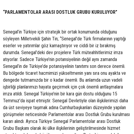
“PARLAMENTOLAR ARASI DOSTLUK GRUBU KURULUYOR”
Senegal’in Türkiye için stratejik bir ortak konumunda olduğunu
söyleyen Milletvekili Şahin Tin; “Senegal’de Türk firmalarının yaptığı
eserler ve yatırımlar göz kamaştırıyor ve ciddi bir iz bırakmış
durumda. Senegal’deki dev projelere Türk müteahhitlerimiz imza
atıyorlar. Sadece Türkiye’nin potansiyelinin değil aynı zamanda
Senegal’in de Türkiye’de potansiyelinin tanıtımı son derece önemli.
Bu bölgede ticaret hacmimizi yükseltmenin yanı sıra onu ayakta ve
dengede tutmamızda bir o kadar önemli. Bu anlamda uzun vadeli
işbirliği planlarımızı hayata geçirmek için çok önemli antlaşmalara
imza atıldı. Senegal Türkiye’nin bir kara gün dostu olduğunu 15
Temmuz’da ispat etmiştir. Senegal Devletiyle olan ilişkilerimizi daha
da üst seviyeye taşımak adına Cumhurbaşkanları düzeyinde yapılan
görüşmeler neticesinde Parlamentolar arası Dostluk Grubu kurulması
kararı alındı. Ayrıca Türkiye Senegal Parlamentolar arası Dostluk
Grubu Başkanı olarak iki ülke ilişkilerinin geliştirilmesinde hizmet