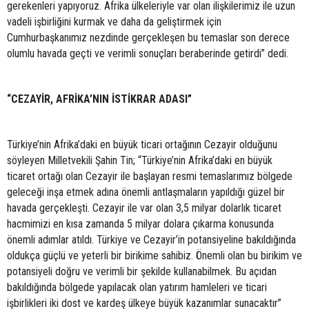
gerekenleri yapıyoruz. Afrika ülkeleriyle var olan ilişkilerimiz ile uzun
vadeli işbirliğini kurmak ve daha da geliştirmek için
Cumhurbaşkanımız nezdinde gerçekleşen bu temaslar son derece
olumlu havada geçti ve verimli sonuçları beraberinde getirdi” dedi.
“CEZAYİR, AFRİKA’NIN İSTİKRAR ADASI”
Türkiye’nin Afrika’daki en büyük ticari ortağının Cezayir olduğunu
söyleyen Milletvekili Şahin Tin; “Türkiye’nin Afrika’daki en büyük
ticaret ortağı olan Cezayir ile başlayan resmi temaslarımız bölgede
geleceği inşa etmek adına önemli antlaşmaların yapıldığı güzel bir
havada gerçekleşti. Cezayir ile var olan 3,5 milyar dolarlık ticaret
hacmimizi en kısa zamanda 5 milyar dolara çıkarma konusunda
önemli adımlar atıldı. Türkiye ve Cezayir’in potansiyeline bakıldığında
oldukça güçlü ve yeterli bir birikime sahibiz. Önemli olan bu birikim ve
potansiyeli doğru ve verimli bir şekilde kullanabilmek. Bu açıdan
bakıldığında bölgede yapılacak olan yatırım hamleleri ve ticari
işbirlikleri iki dost ve kardeş ülkeye büyük kazanımlar sunacaktır”