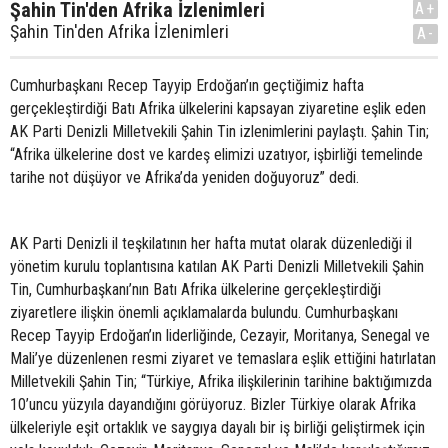
Şahin Tin'den Afrika İzlenimleri
A+
Şahin Tin'den Afrika İzlenimleri
A-
Cumhurbaşkanı Recep Tayyip Erdoğan’ın geçtiğimiz hafta
gerçekleştirdiği Batı Afrika ülkelerini kapsayan ziyaretine eşlik eden
AK Parti Denizli Milletvekili Şahin Tin izlenimlerini paylaştı. Şahin Tin;
“Afrika ülkelerine dost ve kardeş elimizi uzatıyor, işbirliği temelinde
tarihe not düşüyor ve Afrika’da yeniden doğuyoruz” dedi.
AK Parti Denizli il teşkilatının her hafta mutat olarak düzenlediği il
yönetim kurulu toplantısına katılan AK Parti Denizli Milletvekili Şahin
Tin, Cumhurbaşkanı’nın Batı Afrika ülkelerine gerçekleştirdiği
ziyaretlere ilişkin önemli açıklamalarda bulundu. Cumhurbaşkanı
Recep Tayyip Erdoğan’ın liderliğinde, Cezayir, Moritanya, Senegal ve
Mali’ye düzenlenen resmi ziyaret ve temaslara eşlik ettiğini hatırlatan
Milletvekili Şahin Tin; “Türkiye, Afrika ilişkilerinin tarihine baktığımızda
10’uncu yüzyıla dayandığını görüyoruz. Bizler Türkiye olarak Afrika
ülkeleriyle eşit ortaklık ve saygıya dayalı bir iş birliği geliştirmek için