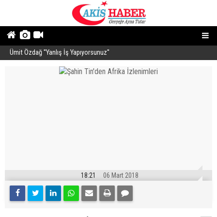
Ümit Özdağ ''Yanlış İş Yapıyorsunuz''
B
18:21
06 Mart 2018