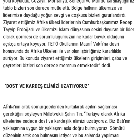
yola koyulduk. Cezayir, Moritanya, Senegal ve Mali’de karşılaştığımız
tablo bizleri son derece mutlu etti. Bölge halkının ülkemize ve
liderimize duyduğu yoğun sevgi ve coşkusu bizleri gururlandırdı.
Ziyaret ettiğimiz Afrika ülkesi liderlerinin Cumhurbaşkanımız Recep
Tayyip Erdoğan’ı ve ülkemizi İslam dünyasının sesini duyuran bir lider
olarak görmesi de sorumluluğumuzun ne kadar büyük olduğunu
açıkça ortaya koyuyor. FETÖ Okullarının Maarif Vakfı’na devri
konusunda da Afrika Ülkeleri ile var olan işbirliğimiz kararlılıkla
sürüyor. Bu konuda ziyaret ettiğimiz ülkelerin girişimleri, çaba ve
gayretleri bizleri son derece memnun etmektedir” dedi.
“DOST VE KARDEŞ ELİMİZİ UZATIYORUZ”
Afrika’nın artık sömürgecilerden kurtularak açılım sağlaması
gerektiğini söyleyen Milletvekili Şahin Tin; “Türkiye olarak Afrika
ülkelerine sadece dost ve kardeşlik elimizi uzatıyoruz. Biz Batı’nın
yaklaşımına uygun bir yaklaşımı asla doğru bulmuyoruz. Sömürü
düzeninin artık son bulmasını istiyor ve bu anlamda yapılması