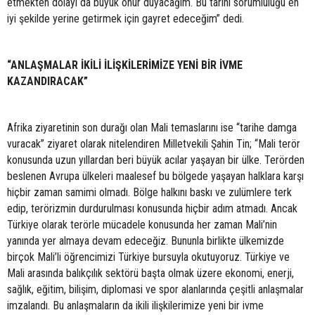
etmekten dolayı da büyük onur duyacağım. Bu tarihi sorumluluğu en
iyi şekilde yerine getirmek için gayret edeceğim” dedi.
“ANLAŞMALAR İKİLİ İLİŞKİLERİMİZE YENİ BİR İVME
KAZANDIRACAK”
Afrika ziyaretinin son durağı olan Mali temaslarını ise “tarihe damga
vuracak” ziyaret olarak nitelendiren Milletvekili Şahin Tin; “Mali terör
konusunda uzun yıllardan beri büyük acılar yaşayan bir ülke. Terörden
beslenen Avrupa ülkeleri maalesef bu bölgede yaşayan halklara karşı
hiçbir zaman samimi olmadı. Bölge halkını baskı ve zulümlere terk
edip, terörizmin durdurulması konusunda hiçbir adım atmadı. Ancak
Türkiye olarak terörle mücadele konusunda her zaman Mali’nin
yanında yer almaya devam edeceğiz. Bununla birlikte ülkemizde
birçok Mali’li öğrencimizi Türkiye bursuyla okutuyoruz. Türkiye ve
Mali arasında balıkçılık sektörü başta olmak üzere ekonomi, enerji,
sağlık, eğitim, bilişim, diplomasi ve spor alanlarında çeşitli anlaşmalar
imzalandı. Bu anlaşmaların da ikili ilişkilerimize yeni bir ivme