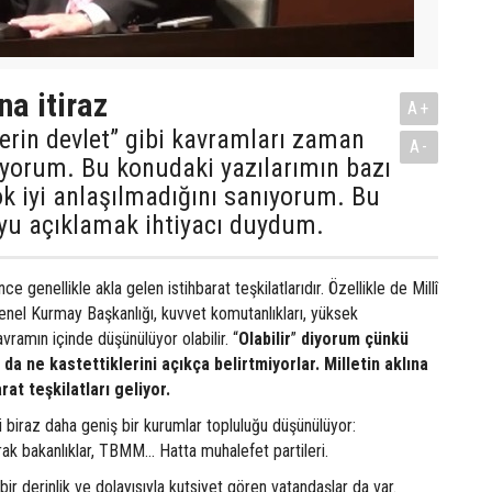
na itiraz
A+
 derin devlet” gibi kavramları zaman
A-
ıyorum. Bu konudaki yazılarımın bazı
k iyi anlaşılmadığını sanıyorum. Bu
yu açıklamak ihtiyacı duydum.
ince genellikle akla gelen istihbarat teşkilatlarıdır. Özellikle de Millî
 Genel Kurmay Başkanlığı, kuvvet komutanlıkları, yüksek
amın içinde düşünülüyor olabilir. “
Olabilir
”
diyorum çünkü
da ne kastettiklerini açıkça belirtmiyorlar. Milletin aklına
rat teşkilatları geliyor.
ki biraz daha geniş bir kurumlar topluluğu düşünülüyor:
rak bakanlıklar, TBMM… Hatta muhalefet partileri.
 bir derinlik ve dolayısıyla kutsiyet gören vatandaşlar da var.