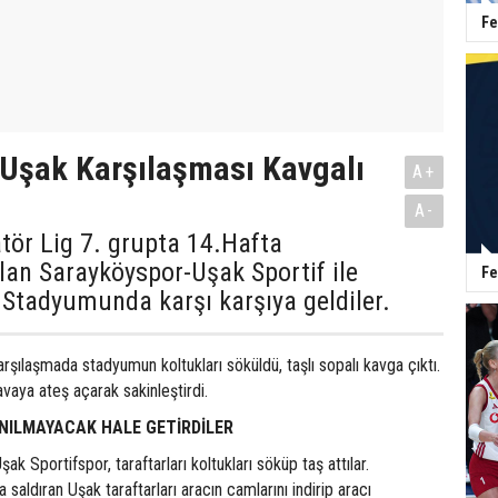
Fe
 Uşak Karşılaşması Kavgalı
A+
A-
tör Lig 7. grupta 14.Hafta
an Sarayköyspor-Uşak Sportif ile
Fe
 Stadyumunda karşı karşıya geldiler.
rşılaşmada stadyumun koltukları söküldü, taşlı sopalı kavga çıktı.
avaya ateş açarak sakinleştirdi.
NILMAYACAK HALE GETİRDİLER
ak Sportifspor, taraftarları koltukları söküp taş attılar.
saldıran Uşak taraftarları aracın camlarını indirip aracı