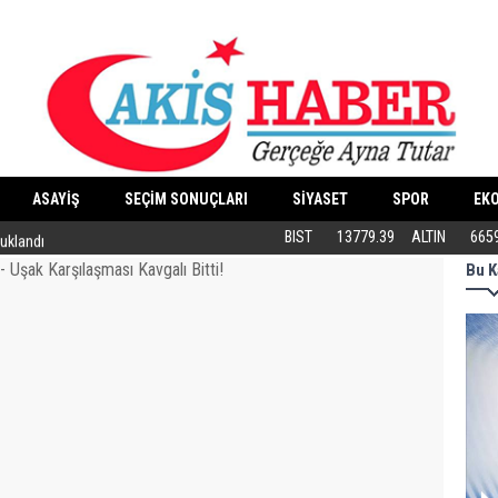
ASAYİŞ
SEÇİM SONUÇLARI
SİYASET
SPOR
EK
tuklandı
ABB’DEN KEDİLERE ÖZEL MERKEZ
BIST
13779.39
ALTIN
665
Bu K