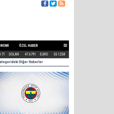
ONOMİ
ÖZEL HABER
9.71
DOLAR
47.6791
EURO
55.1258
Teröriste gösterilen toleransı 
ategorideki Diğer Haberler