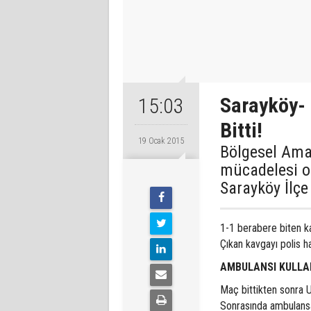
Sarayköy-
15:03
Bitti!
19 Ocak 2015
Bölgesel Ama
mücadelesi ol
Sarayköy İlçe
1-1 berabere biten ka
Çıkan kavgayı polis h
AMBULANSI KULLA
Maç bittikten sonra Uş
Sonrasında ambulansa 