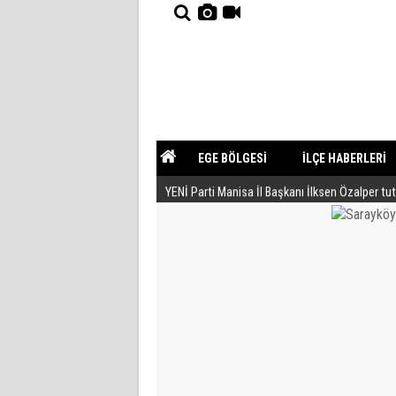
EGE BÖLGESİ
İLÇE HABERLERİ
YENİ Parti Manisa İl Başkanı İlksen Özalper tu
YAZARLAR
GÜNDEM