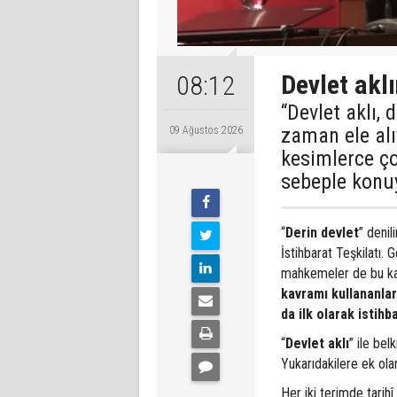
Devlet aklı
08:12
“Devlet aklı,
zaman ele al
09 Ağustos 2026
kesimlerce ço
sebeple konu
“
Derin devlet
” denil
İstihbarat Teşkilatı.
mahkemeler de bu kavr
kavramı kullananlar 
da ilk olarak istihba
“
Devlet aklı
” ile bel
Yukarıdakilere ek ola
Her iki terimde tarihî