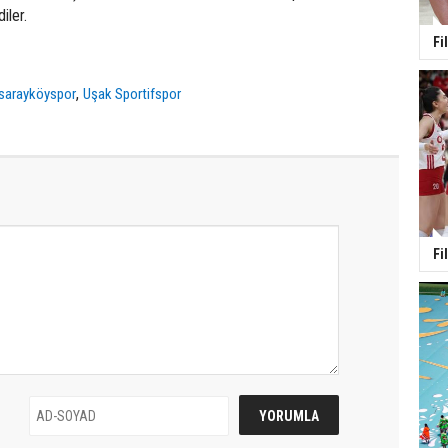
iler.
Fi
,
sarayköyspor
Uşak Sportifspor
Fi