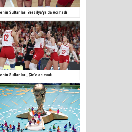
lenin Sultanları Brezilya'ya da Acımadı
lenin Sultanları, Çin'e acımadı