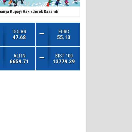
panya Kupayı Hak Ederek Kazandı
DOLAR
EURO
47.68
55.13
ALTIN
BIST 100
6659.71
13779.39