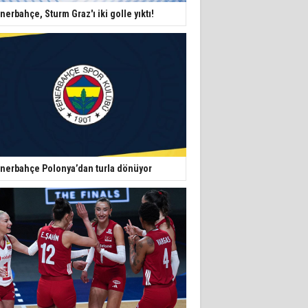
nerbahçe, Sturm Graz'ı iki golle yıktı!
nerbahçe Polonya’dan turla dönüyor