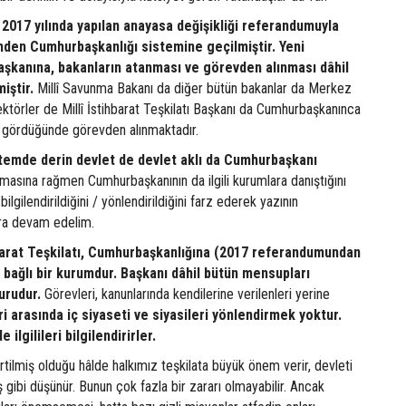
2017 yılında yapılan anayasa değişikliği referandumuyla
den Cumhurbaşkanlığı sistemine geçilmiştir. Yeni
kanına, bakanların atanması ve görevden alınması dâhil
iştir.
Millî Savunma Bakanı da diğer bütün bakanlar da Merkez
ktörler de Millî İstihbarat Teşkilatı Başkanı da Cumhurbaşkanınca
 gördüğünde görevden alınmaktadır.
stemde derin devlet de devlet aklı da Cumhurbaşkanı
masına rağmen Cumhurbaşkanının da ilgili kurumlara danıştığını
bilgilendirildiğini / yönlendirildiğini farz ederek yazının
ara devam edelim.
hbarat Teşkilatı, Cumhurbaşkanlığına (2017 referandumundan
bağlı bir kurumdur. Başkanı dâhil bütün mensupları
urudur.
Görevleri, kanunlarında kendilerine verilenleri yerine
i arasında iç siyaseti ve siyasileri yönlendirmek yoktur.
ilgilileri bilgilendirirler.
irtilmiş olduğu hâlde halkımız teşkilata büyük önem verir, devleti
 gibi düşünür. Bunun çok fazla bir zararı olmayabilir. Ancak