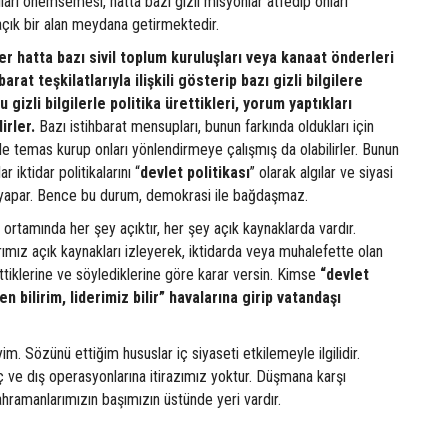
ıları önemsemesi, hatta bazı gizli misyonlar atfedip onları
açık bir alan meydana getirmektedir.
ler hatta bazı sivil toplum kuruluşları veya kanaat önderleri
barat teşkilatlarıyla ilişkili gösterip bazı gizli bilgilere
u gizli bilgilerle politika ürettikleri, yorum yaptıkları
irler.
Bazı istihbarat mensupları, bunun farkında oldukları için
erle temas kurup onları yönlendirmeye çalışmış da olabilirler. Bunun
 iktidar politikalarını “
devlet
politikası
” olarak algılar ve siyasi
e yapar. Bence bu durum, demokrasi ile bağdaşmaz.
ortamında her şey açıktır, her şey açık kaynaklarda vardır.
rımız açık kaynakları izleyerek, iktidarda veya muhalefette olan
ettiklerine ve söylediklerine göre karar versin. Kimse
“devlet
en bilirim, liderimiz bilir” havalarına girip vatandaşı
yim. Sözünü ettiğim hususlar iç siyaseti etkilemeyle ilgilidir.
 iç ve dış operasyonlarına itirazımız yoktur. Düşmana karşı
hramanlarımızın başımızın üstünde yeri vardır.