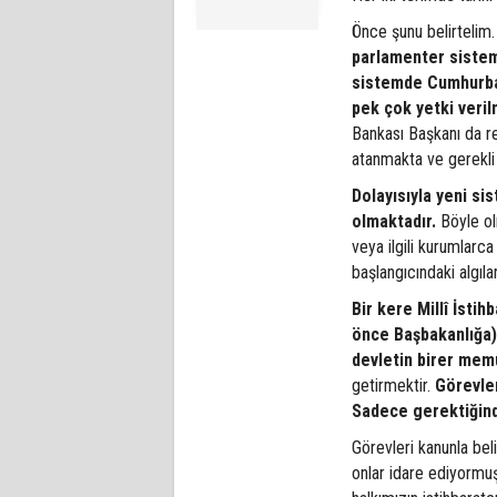
Önce şunu belirtelim.
parlamenter sistem
sistemde Cumhurbaş
pek çok yetki verilm
Bankası Başkanı da re
atanmakta ve gerekli
Dolayısıyla yeni si
olmaktadır.
Böyle ol
veya ilgili kurumlarca 
başlangıcındaki algıl
Bir kere Millî İsti
önce Başbakanlığa) 
devletin birer mem
getirmektir.
Görevler
Sadece gerektiğinde 
Görevleri kanunla bel
onlar idare ediyormuş