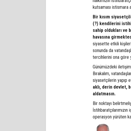
halkımızın istihbaratç
kutsaması istismara 
Bir kısım siyasetçi
(?) kendilerini istih
sahip oldukları ve b
havasına girmekted
siyasette etkili kişil
sonunda da vatandaşlar
tercihlerini ona gör
Günümüzdeki iletişim 
Bırakalım, vatandaşla
siyasetçilerin yapıp 
aklı, derin devlet, b
aldatmasın.
Bir noktayı belirtmeli
İstihbaratçılarımızın
operasyon yürüten ka