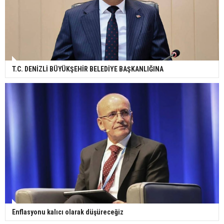
T.C. DENİZLİ BÜYÜKŞEHİR BELEDİYE BAŞKANLIĞINA
Enflasyonu kalıcı olarak düşüreceğiz