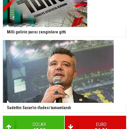
Milli gelirin yarısı zenginlere gitti
Sadettin Saran'ın ifadesi tamamlandı
DOLAR
EURO