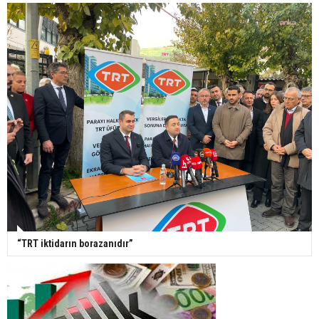
“TRT iktidarın borazanıdır”