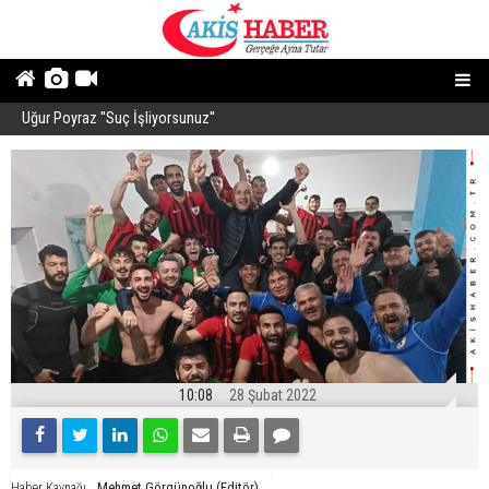
Uğur Poyraz ''Suç İşliyorsunuz''
P
10:08
28 Şubat 2022
Mehmet Görgünoğlu (Editör)
Haber Kaynağı