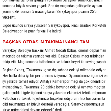
Son haftalarda form grafiğini yükselten Sarayköy temsilcisi, maçın
sonunda büyük sevinç yaşadı. Son üç maçından galibiyetle ayrılan,
yenilmezlik serisini 5 maça çıkaran Sarayköyspor puanını 25'e
yükseltti.
Ligde üçüncü sıraya yükselen Sarayköyspor, ikinci sıradaki Korkuteli
Belediyespor ile puan farkını 1'e indirdi
BAŞKAN ÖZBAŞ'IN TAKIMA İNANCI TAM
Sarayköy Belediye Başkanı Ahmet Necati Özbaş, önemli deplasman
maçında da takımın yanında yer aldı. Başkan Özbaş, maçı tribünden
takip etti. Maç sonunda futbolcular ve teknik heyet ile sevinç yaşadı.
Başkan Özbaş, “Takımımız iç ve dış sahada çok iyi mücadele ediyor.
Her hafta daha iyi bir performans izliyoruz. Oyuncularımız ilçemizi en
iyi şekilde temsil ediyor. Antalya Kemerspor maçı da çok önemli bir
müsabakaydı. Takımımız 90 dakika boyunca çok iyi oynayıp maçtan
galip ayrıldı. Ligde üçüncü sıraya yükselen ekibimizi tebrik ediyorum.
Futbolcu ve teknik heyetimize teşekkür ediyorum. Biz her zamanki
gibi takımımıza en büyük desteği vereceğiz. Sarayköysporumuzun
zirve mücadelesi devam edecek" dedi.