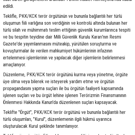
edildi.
Teklifle, PKK/KCK terör örgütünün ve bununla bağlantılı her türlü
oluşumun fiili varlığına son verdiğinin ve kontrolü altında bulunan her
türlü silah ve mühimmatı teslim ettiğinin güvenlik kurumlarınca tespiti
ve bu tespitin teyidine dair Milli Güvenlik Kurulu Kararı'nın Resmi
Gazete'de yayımlanmasını müteakip, yürütülen soruşturma ve
kovuşturmalar ile verilen mahkumiyet hükümlerinin infazının
ertelenmesi işlemlerinin ve yapılacak diğer işlemlerin belirlenmesi
amaçlanıyor.
Düzenleme, PKK/KCK terör örgütünü kurma veya yönetme, örgüte
üye olma veya bilerek ve isteyerek yardım etme ve örgütün
propagandasını yapma suçları ile bu örgütün faaliyeti kapsamında
işlenen suçları ve bu örgüt lehine işlenen Terörizmin Finansmanının
Önlenmesi Hakkında Kanun'da düzenlenen suçları kapsayacak.
Teklifte "Örgüt", PKK/KCK terör örgütünü ve bununla bağlantılı her
türlü oluşumları, "Kurul", düzenlemenin ilgili hükmü uyarınca
oluşturulacak Kurul şeklinde tanımlanıyor.