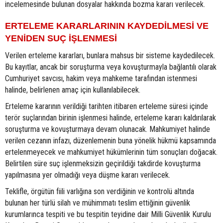
incelemesinde bulunan dosyalar hakkında bozma kararı verilecek.
ERTELEME KARARLARININ KAYDEDİLMESİ VE
YENİDEN SUÇ İŞLENMESİ
Verilen erteleme kararları, bunlara mahsus bir sisteme kaydedilecek.
Bu kayıtlar, ancak bir soruşturma veya kovuşturmayla bağlantılı olarak
Cumhuriyet savcısı, hakim veya mahkeme tarafından istenmesi
halinde, belirlenen amaç için kullanılabilecek.
Erteleme kararının verildiği tarihten itibaren erteleme süresi içinde
terör suçlarından birinin işlenmesi halinde, erteleme kararı kaldırılarak
soruşturma ve kovuşturmaya devam olunacak. Mahkumiyet halinde
verilen cezanın infazı, düzenlemenin buna yönelik hükmü kapsamında
ertelenmeyecek ve mahkumiyet hükümlerinin tüm sonuçları doğacak.
Belirtilen süre suç işlenmeksizin geçirildiği takdirde kovuşturma
yapılmasına yer olmadığı veya düşme kararı verilecek.
Teklifle, örgütün fiili varlığına son verdiğinin ve kontrolü altında
bulunan her türlü silah ve mühimmatı teslim ettiğinin güvenlik
kurumlarınca tespiti ve bu tespitin teyidine dair Milli Güvenlik Kurulu