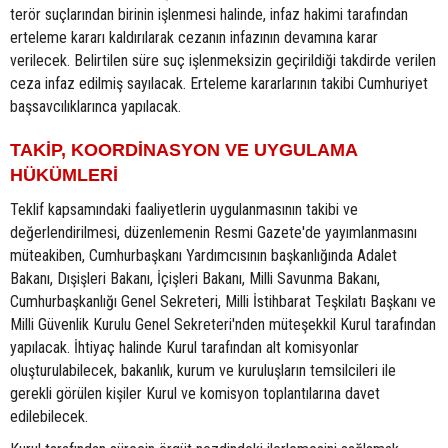
terör suçlarından birinin işlenmesi halinde, infaz hakimi tarafından
erteleme kararı kaldırılarak cezanın infazının devamına karar
verilecek. Belirtilen süre suç işlenmeksizin geçirildiği takdirde verilen
ceza infaz edilmiş sayılacak. Erteleme kararlarının takibi Cumhuriyet
başsavcılıklarınca yapılacak.
TAKİP, KOORDİNASYON VE UYGULAMA
HÜKÜMLERİ
Teklif kapsamındaki faaliyetlerin uygulanmasının takibi ve
değerlendirilmesi, düzenlemenin Resmi Gazete'de yayımlanmasını
müteakiben, Cumhurbaşkanı Yardımcısının başkanlığında Adalet
Bakanı, Dışişleri Bakanı, İçişleri Bakanı, Milli Savunma Bakanı,
Cumhurbaşkanlığı Genel Sekreteri, Milli İstihbarat Teşkilatı Başkanı ve
Milli Güvenlik Kurulu Genel Sekreteri'nden müteşekkil Kurul tarafından
yapılacak. İhtiyaç halinde Kurul tarafından alt komisyonlar
oluşturulabilecek, bakanlık, kurum ve kuruluşların temsilcileri ile
gerekli görülen kişiler Kurul ve komisyon toplantılarına davet
edilebilecek.