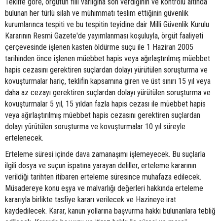
Teklife göre, örgütün fiili varlığına son verdiğinin ve kontrolü altında
bulunan her türlü silah ve mühimmatı teslim ettiğinin güvenlik
kurumlarınca tespiti ve bu tespitin teyidine dair Milli Güvenlik Kurulu
Kararının Resmi Gazete'de yayımlanması koşuluyla, örgüt faaliyeti
çerçevesinde işlenen kasten öldürme suçu ile 1 Haziran 2005
tarihinden önce işlenen müebbet hapis veya ağırlaştırılmış müebbet
hapis cezasını gerektiren suçlardan dolayı yürütülen soruşturma ve
kovuşturmalar hariç, teklifin kapsamına giren ve üst sınırı 15 yıl veya
daha az cezayı gerektiren suçlardan dolayı yürütülen soruşturma ve
kovuşturmalar 5 yıl, 15 yıldan fazla hapis cezası ile müebbet hapis
veya ağırlaştırılmış müebbet hapis cezasını gerektiren suçlardan
dolayı yürütülen soruşturma ve kovuşturmalar 10 yıl süreyle
ertelenecek.
Erteleme süresi içinde dava zamanaşımı işlemeyecek. Bu suçlarla
ilgili dosya ve suçun ispatına yarayan deliller, erteleme kararının
verildiği tarihten itibaren erteleme süresince muhafaza edilecek.
Müsadereye konu eşya ve malvarlığı değerleri hakkında erteleme
kararıyla birlikte tasfiye kararı verilecek ve Hazineye irat
kaydedilecek. Karar, kanun yollarına başvurma hakkı bulunanlara tebliğ