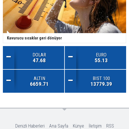
Kavurucu sıcaklar geri dönüyor
DOLAR
EURO
47.68
55.13
ALTIN
BIST 100
6659.71
13779.39
Denizli Haberleri
Ana Sayfa
Künye
İletişim
RSS