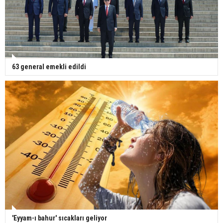
63 general emekli edildi
'Eyyam-ı bahur' sıcakları geliyor