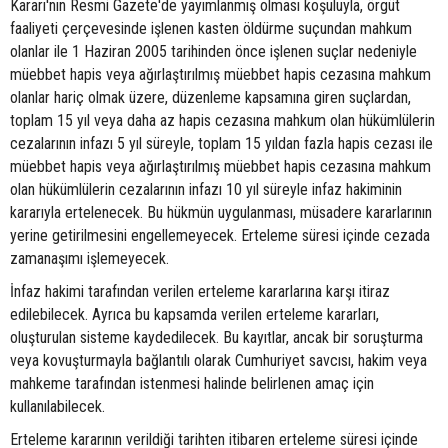
Kararı'nın Resmi Gazete'de yayımlanmış olması koşuluyla, örgüt
faaliyeti çerçevesinde işlenen kasten öldürme suçundan mahkum
olanlar ile 1 Haziran 2005 tarihinden önce işlenen suçlar nedeniyle
müebbet hapis veya ağırlaştırılmış müebbet hapis cezasına mahkum
olanlar hariç olmak üzere, düzenleme kapsamına giren suçlardan,
toplam 15 yıl veya daha az hapis cezasına mahkum olan hükümlülerin
cezalarının infazı 5 yıl süreyle, toplam 15 yıldan fazla hapis cezası ile
müebbet hapis veya ağırlaştırılmış müebbet hapis cezasına mahkum
olan hükümlülerin cezalarının infazı 10 yıl süreyle infaz hakiminin
kararıyla ertelenecek. Bu hükmün uygulanması, müsadere kararlarının
yerine getirilmesini engellemeyecek. Erteleme süresi içinde cezada
zamanaşımı işlemeyecek.
İnfaz hakimi tarafından verilen erteleme kararlarına karşı itiraz
edilebilecek. Ayrıca bu kapsamda verilen erteleme kararları,
oluşturulan sisteme kaydedilecek. Bu kayıtlar, ancak bir soruşturma
veya kovuşturmayla bağlantılı olarak Cumhuriyet savcısı, hakim veya
mahkeme tarafından istenmesi halinde belirlenen amaç için
kullanılabilecek.
Erteleme kararının verildiği tarihten itibaren erteleme süresi içinde