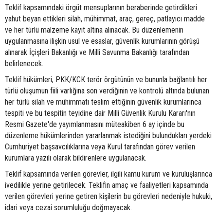
Teklif kapsamındaki örgüt mensuplarının beraberinde getirdikleri
yahut beyan ettikleri silah, mühimmat, araç, gereç, patlayıcı madde
ve her türlü malzeme kayıt altına alınacak. Bu düzenlemenin
uygulanmasına ilişkin usul ve esaslar, güvenlik kurumlarının görüşü
alınarak İçişleri Bakanlığı ve Milli Savunma Bakanlığı tarafından
belirlenecek.
Teklif hükümleri, PKK/KCK terör örgütünün ve bununla bağlantılı her
türlü oluşumun fiili varlığına son verdiğinin ve kontrolü altında bulunan
her türlü silah ve mühimmatı teslim ettiğinin güvenlik kurumlarınca
tespiti ve bu tespitin teyidine dair Milli Güvenlik Kurulu Kararı'nın
Resmi Gazete'de yayımlanmasını müteakiben 6 ay içinde bu
düzenleme hükümlerinden yararlanmak istediğini bulundukları yerdeki
Cumhuriyet başsavcılıklarına veya Kurul tarafından görev verilen
kurumlara yazılı olarak bildirenlere uygulanacak.
Teklif kapsamında verilen görevler, ilgili kamu kurum ve kuruluşlarınca
ivedilikle yerine getirilecek. Teklifin amaç ve faaliyetleri kapsamında
verilen görevleri yerine getiren kişilerin bu görevleri nedeniyle hukuki,
idari veya cezai sorumluluğu doğmayacak.