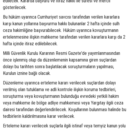
edilecek. Kararda başvuru ve itiraz hakkı ile süresi ve mercii
gösterilecek.
Bu hüküm uyarınca Cumhuriyet savcısı tarafından verilen kararlara
karşı kanun yollarına başvurma hakkı bulunanlar 2 hafta içinde sulh
ceza hakimliğine başvurabilecek. Hüküm uyarınca kovuşturmanın
ertelenmesine ilişkin mahkeme tarafından verilen kararlara karşı da 2
hafta içinde itiraz edilebilecek.
Milli Güvenlik Kurulu Kararının Resmi Gazete'de yayımlanmasından
önce işlenmiş olup da düzenlemenin kapsamına giren suçlardan
dolayı bu tarihten sonra başlatılacak soruşturmaların yapılması,
Kurulun iznine bağlı olacak.
Düzenleme uyarınca erteleme kararı verilecek suçlardan dolayı
verilmiş olan tutuklama ve adli kontrole ilişkin koruma tedbirleri,
soruşturma veya kovuşturmanın bulunduğu evredeki yetkili hakim
veya mahkeme ile bölge adliye mahkemesi veya Yargıtay ilgili ceza
dairesi tarafından değerlendirilecek. Koşullarının bulunması halinde bu
tedbirlerin kaldırılmasına karar verilecek.
Erteleme kararı verilecek suçlarla ilgili istinaf veya temyiz kanun yolu