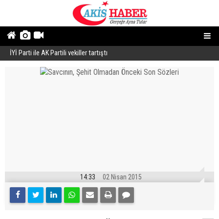
İYİ Parti ile AK Partili vekiller tartıştı
B
14:33
02 Nisan 2015