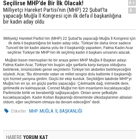
Seçilirse MHP'de Bir İlk Olacak!
A+
Milliyetçi Hareket Partisi’nin (MHP) 22 Şubat’ta
A-
yapacağı Muğla İl Kongresi için ilk defa il başkanlığına
bir kadın aday oldu
Milliyetçi Hareket Partisi’nin (MHP) 22 Şubat’ta yapacağı Muğla İl Kongresi için
ilk defa il başkanlığına bir kadın aday oldu. Türkiye’de daha önce sadece
Tunceli’de bir kadın atama yolu ile il başkanlığı yaparken, Fatma Kadın Acar
seçilirse Türkiye’de MHP’nin ilk seçilmiş kadın il başkanı unvanını alacak.
Muğlalı basın mensupları ile bir araya gelen MHP Muğla İl Başkan adayı
Fatma Kadın Acar, Türkiye’nin bugün ağır şartlarla karşı karşıya olduğunu
belirterek, önümüzdeki genel seçimlerin Türkiye’nin akıbetini belirleyeceğini
söyledi. Acar, “Bu dönemde vatan ve millet sevgisi dolu kalbimle il başkanlığı
için hizmet yarışına girdim. Güçlü bir ekip kurduk. Seçildiğim takdirde MHP’yi
Muğla’nın en iyi, en güçlü partisi yapacağız. Çıkılmadık dağ, inilmedik dere,
girilmedik ev kalmayacak. Cennet Muğla’nın tüm insanlarını kucaklayacağız.
Partimizde birlik ve beraberliği sağlayacağım. Onları anne şefkatiyle
kucaklayacağım. Kadın Kolları Başkanlığı döneminde ülküdaşlarımın ablaları
oldum, eğer seçilirsem olmaya da devam edeceğim” dedi.
Etiketler :
MHP .MUĞLA. İL BAŞKANLIĞI
HABERE
YORUM KAT