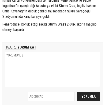
İsmail Kartal yönetmendeki temsilcimiz Fenerbahçe ile Fabio
Ingolitsch’in çalıştırdığı Avusturya ekibi Sturm Graz, İngiliz hakem
Chris Kavanagh’ın düdük çaldığı müsabakada Şükrü Saraçoğlu
Stadyumu’nda karşı karşıya geldi.
Fenerbahçe, konuk ettiği rakibi Sturm Graz'ı 2-0'lık skorla mağlup
etmeyi başardı.
HABERE
YORUM KAT