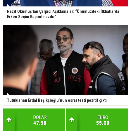
Nazif Okumuş’tan Çarpıcı Açıklamalar: “Önümüzdeki İlkbaharda
Erken Seçim Kaçınılmazdır”
Tutuklanan Erdal Beşikçioğlu’nun esrar testi pozitif çıktı
DOLAR
EURO
47.58
55.08