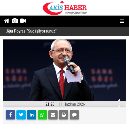
Uğur Poyraz ''Suç İşliyorsunuz''
P
21:26
11 Haziran 2026