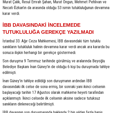
Murat Çalık, Resul Emrah Şahan, Murat Ongun, Mehmet Pehlivan ve
Necati Özkan’ın da arasında olduğu 53 ismin tutukluluğunun devamına
karar verdi.
İBB DAVASINDAKİ İNCELEMEDE
TUTUKLULUĞA GEREKÇE YAZILMADI
İstanbul 33. Ağır Ceza Mahkemesi, İBB davasındaki tüm tutuklu
sanıkların tutukluluk halinin devamına karar verdi ancak ara kararda bu
sonuca ilişkin herhangi bir gerekçe göstermedi.
Son duruşma 9 Temmuz tarihinde görülmüş ve aralarında Beyoğlu
Belediye Başkanı İnan Güney'in de olduğu 6 kişi bu duruşmada tahliye
edilmişti.
İnan Güney'in tahliye edildiği son duruşmanın ardından İBB
davasındaki ilk celse de sona ermiş, bir sonraki yani ikinci celsenin
başlayacağı tarihin 17 Ağustos olarak mahkeme heyeti tarafından
açıklanmıştı. İkinci celsede ilk celsenin aksine sadece tutuksuz
sanıkların dinleneceği belirtilmişti.
İBB davasının son duruşmasında hakkında 2 bin yıldan fazla hapis