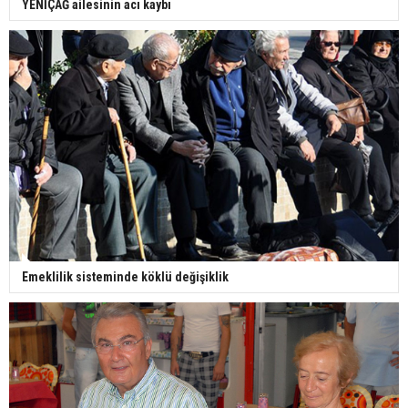
YENİÇAĞ ailesinin acı kaybı
Emeklilik sisteminde köklü değişiklik