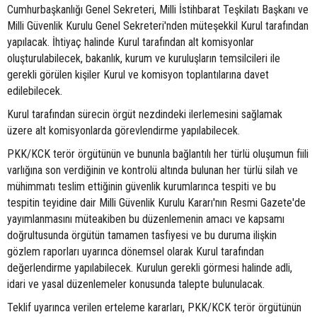
Cumhurbaşkanlığı Genel Sekreteri, Milli İstihbarat Teşkilatı Başkanı ve
Milli Güvenlik Kurulu Genel Sekreteri'nden müteşekkil Kurul tarafından
yapılacak. İhtiyaç halinde Kurul tarafından alt komisyonlar
oluşturulabilecek, bakanlık, kurum ve kuruluşların temsilcileri ile
gerekli görülen kişiler Kurul ve komisyon toplantılarına davet
edilebilecek.
Kurul tarafından sürecin örgüt nezdindeki ilerlemesini sağlamak
üzere alt komisyonlarda görevlendirme yapılabilecek.
PKK/KCK terör örgütünün ve bununla bağlantılı her türlü oluşumun fiili
varlığına son verdiğinin ve kontrolü altında bulunan her türlü silah ve
mühimmatı teslim ettiğinin güvenlik kurumlarınca tespiti ve bu
tespitin teyidine dair Milli Güvenlik Kurulu Kararı'nın Resmi Gazete'de
yayımlanmasını müteakiben bu düzenlemenin amacı ve kapsamı
doğrultusunda örgütün tamamen tasfiyesi ve bu duruma ilişkin
gözlem raporları uyarınca dönemsel olarak Kurul tarafından
değerlendirme yapılabilecek. Kurulun gerekli görmesi halinde adli,
idari ve yasal düzenlemeler konusunda talepte bulunulacak.
Teklif uyarınca verilen erteleme kararları, PKK/KCK terör örgütünün