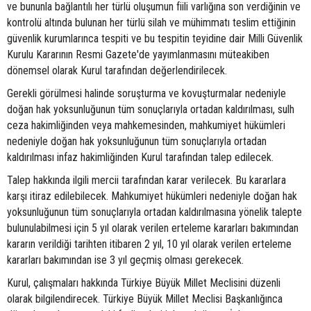
ve bununla bağlantılı her türlü oluşumun fiili varlığına son verdiğinin ve
kontrolü altında bulunan her türlü silah ve mühimmatı teslim ettiğinin
güvenlik kurumlarınca tespiti ve bu tespitin teyidine dair Milli Güvenlik
Kurulu Kararının Resmi Gazete'de yayımlanmasını müteakiben
dönemsel olarak Kurul tarafından değerlendirilecek.
Gerekli görülmesi halinde soruşturma ve kovuşturmalar nedeniyle
doğan hak yoksunluğunun tüm sonuçlarıyla ortadan kaldırılması, sulh
ceza hakimliğinden veya mahkemesinden, mahkumiyet hükümleri
nedeniyle doğan hak yoksunluğunun tüm sonuçlarıyla ortadan
kaldırılması infaz hakimliğinden Kurul tarafından talep edilecek.
Talep hakkında ilgili mercii tarafından karar verilecek. Bu kararlara
karşı itiraz edilebilecek. Mahkumiyet hükümleri nedeniyle doğan hak
yoksunluğunun tüm sonuçlarıyla ortadan kaldırılmasına yönelik talepte
bulunulabilmesi için 5 yıl olarak verilen erteleme kararları bakımından
kararın verildiği tarihten itibaren 2 yıl, 10 yıl olarak verilen erteleme
kararları bakımından ise 3 yıl geçmiş olması gerekecek.
Kurul, çalışmaları hakkında Türkiye Büyük Millet Meclisini düzenli
olarak bilgilendirecek. Türkiye Büyük Millet Meclisi Başkanlığınca