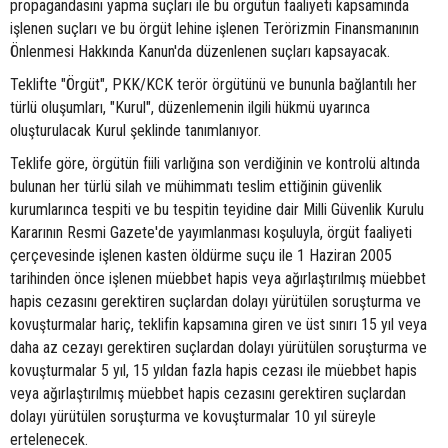
propagandasını yapma suçları ile bu örgütün faaliyeti kapsamında
işlenen suçları ve bu örgüt lehine işlenen Terörizmin Finansmanının
Önlenmesi Hakkında Kanun'da düzenlenen suçları kapsayacak.
Teklifte "Örgüt", PKK/KCK terör örgütünü ve bununla bağlantılı her
türlü oluşumları, "Kurul", düzenlemenin ilgili hükmü uyarınca
oluşturulacak Kurul şeklinde tanımlanıyor.
Teklife göre, örgütün fiili varlığına son verdiğinin ve kontrolü altında
bulunan her türlü silah ve mühimmatı teslim ettiğinin güvenlik
kurumlarınca tespiti ve bu tespitin teyidine dair Milli Güvenlik Kurulu
Kararının Resmi Gazete'de yayımlanması koşuluyla, örgüt faaliyeti
çerçevesinde işlenen kasten öldürme suçu ile 1 Haziran 2005
tarihinden önce işlenen müebbet hapis veya ağırlaştırılmış müebbet
hapis cezasını gerektiren suçlardan dolayı yürütülen soruşturma ve
kovuşturmalar hariç, teklifin kapsamına giren ve üst sınırı 15 yıl veya
daha az cezayı gerektiren suçlardan dolayı yürütülen soruşturma ve
kovuşturmalar 5 yıl, 15 yıldan fazla hapis cezası ile müebbet hapis
veya ağırlaştırılmış müebbet hapis cezasını gerektiren suçlardan
dolayı yürütülen soruşturma ve kovuşturmalar 10 yıl süreyle
ertelenecek.