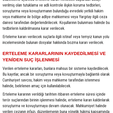
verilmiş olan tutuklama ve adli kontrole ilişkin koruma tedbirleri,
soruşturma veya kovuşturmanın bulunduğu evredeki yetkili hakim
veya mahkeme ile bölge adliye mahkemesi veya Yargıtay ilgili ceza
dairesi tarafından değerlendirilecek. Koşullarının bulunması halinde bu
tedbirlerin kaldırılmasına karar verilecek.
Erteleme kararı verilecek suçlarla ilgili istinaf veya temyiz kanun yolu
incelemesinde bulunan dosyalar hakkında bozma kararı verilecek.
ERTELEME KARARLARININ KAYDEDİLMESİ VE
YENİDEN SUÇ İŞLENMESİ
Verilen erteleme kararları, bunlara mahsus bir sisteme kaydedilecek.
Bu kayıtlar, ancak bir soruşturma veya kovuşturmayla bağlantılı olarak
Cumhuriyet savcısı, hakim veya mahkeme tarafından istenmesi
halinde, belirlenen amaç için kullanılabilecek.
Erteleme kararının verildiği tarihten itibaren erteleme süresi içinde
terör suçlarından birinin işlenmesi halinde, erteleme kararı kaldırılarak
soruşturma ve kovuşturmaya devam olunacak. Mahkumiyet halinde
verilen cezanın infazı, düzenlemenin buna yönelik hükmü kapsamında