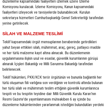
düzenleme kapsamındaki faaliyetleri izlemek üzere İzleme
Komisyonu kurulacak. İzleme Komisyonu, Kanun kapsamındaki
faaliyetleri izleyecek ve tavsiyelerde bulunabilecek. Kurulun
sekretarya hizmetleri Cumhurbaşkanlığı Genel Sekreterliği tarafından
yerine getirilecek.
SİLAH VE MALZEME TESLİMİ
Teklif kapsamındaki örgüt mensuplarının beraberinde getirdikleri
yahut beyan ettikleri silah, mühimmat, araç, gereç, patlayıcı madde
ve her türlü malzeme kayıt altına alınacak. Bu düzenlemenin
uygulanmasına ilişkin usul ve esaslar, güvenlik kurumlarının görüşü
alınarak İçişleri Bakanlığı ve Milli Savunma Bakanlığı tarafından
belirlenecek.
Teklif hükümleri, PKK/KCK terör örgütünün ve bununla bağlantılı her
türlü oluşumun fiili varlığına son verdiğinin ve kontrolü altında bulunan
her türlü silah ve mühimmatı teslim ettiğinin güvenlik kurumlarınca
tespiti ve bu tespitin teyidine dair Milli Güvenlik Kurulu Kararı'nın
Resmi Gazete'de yayımlanmasını müteakiben 6 ay içinde bu
düzenleme hükümlerinden yararlanmak istediğini bulundukları yerdeki