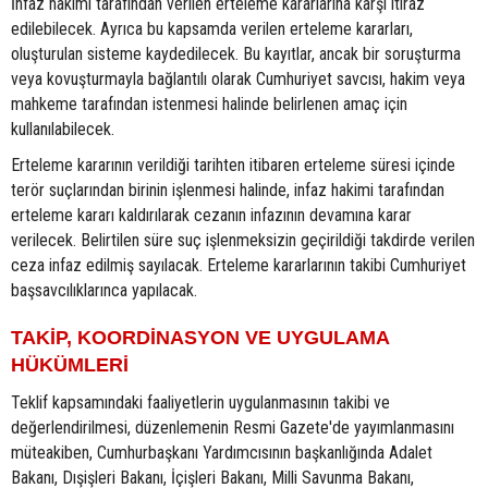
İnfaz hakimi tarafından verilen erteleme kararlarına karşı itiraz
edilebilecek. Ayrıca bu kapsamda verilen erteleme kararları,
oluşturulan sisteme kaydedilecek. Bu kayıtlar, ancak bir soruşturma
veya kovuşturmayla bağlantılı olarak Cumhuriyet savcısı, hakim veya
mahkeme tarafından istenmesi halinde belirlenen amaç için
kullanılabilecek.
Erteleme kararının verildiği tarihten itibaren erteleme süresi içinde
terör suçlarından birinin işlenmesi halinde, infaz hakimi tarafından
erteleme kararı kaldırılarak cezanın infazının devamına karar
verilecek. Belirtilen süre suç işlenmeksizin geçirildiği takdirde verilen
ceza infaz edilmiş sayılacak. Erteleme kararlarının takibi Cumhuriyet
başsavcılıklarınca yapılacak.
TAKİP, KOORDİNASYON VE UYGULAMA
HÜKÜMLERİ
Teklif kapsamındaki faaliyetlerin uygulanmasının takibi ve
değerlendirilmesi, düzenlemenin Resmi Gazete'de yayımlanmasını
müteakiben, Cumhurbaşkanı Yardımcısının başkanlığında Adalet
Bakanı, Dışişleri Bakanı, İçişleri Bakanı, Milli Savunma Bakanı,