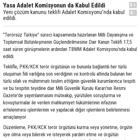
Yasa Adalet Komisyonun da Kabul Edildi
A+
Yeni çözüm kanunu teklifi Adalet Komisyonu'nda kabul
A-
edildi.
"Terörsüz Türkiye" süreci kapsamında hazırlanan Milli Dayanışma ve
Toplumsal Bütünleşmenin Güçlendirilmesine Dair Kanun Teklifi 17,5
saat süren görüşmelerin ardından TBMM Adalet Komisyonu'nda kabul
edildi.
Teklifle, PKK/KCK terör örgütünün ve bununla bağlantılı her türlü
oluşumun fiili varlığına son verdiğinin ve kontrolü altında bulunan her
türlü silah ve mühimmatı teslim ettiğinin güvenlik kurumlarınca tespiti
ve bu tespitin teyidine dair Milli Güvenlik Kurulu Kararı'nın Resmi
Gazete'de yayımlanmasını müteakip, yürütülen soruşturma ve
kovuşturmalar ile verilen mahkumiyet hükümlerinin infazının
ertelenmesi işlemlerinin ve yapılacak diğer işlemlerin belirlenmesi
amaçlanıyor.
Düzenleme, PKK/KCK terör örgütünü kurma veya yönetme, örgüte
üye olma veya bilerek ve isteyerek yardım etme ve örgütün