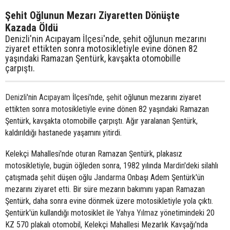
Şehit Oğlunun Mezarı Ziyaretten Dönüşte
Kazada Öldü
Denizli'nin Acıpayam İlçesi'nde, şehit oğlunun mezarını
ziyaret ettikten sonra motosikletiyle evine dönen 82
yaşındaki Ramazan Şentürk, kavşakta otomobille
çarpıştı.
Denizli
'nin
Acıpayam
İlçesi'nde,
şehit
oğlunun mezarını ziyaret
ettikten sonra motosikletiyle evine dönen 82 yaşındaki Ramazan
Şentürk, kavşakta otomobille çarpıştı. Ağır yaralanan Şentürk,
kaldırıldığı hastanede yaşamını yitirdi.
Kelekçi Mahallesi'nde oturan Ramazan Şentürk, plakasız
motosikletiyle, bugün öğleden sonra, 1982 yılında
Mardin
'deki silahlı
çatışmada
şehit
düşen oğlu
Jandarma
Onbaşı Adem Şentürk'ün
mezarını ziyaret etti. Bir süre mezarın bakımını yapan Ramazan
Şentürk, daha sonra evine dönmek üzere motosikletiyle yola çıktı.
Şentürk'ün kullandığı motosiklet ile
Yahya Yılmaz
yönetimindeki 20
KZ 570 plakalı otomobil, Kelekçi Mahallesi Mezarlık Kavşağı'nda