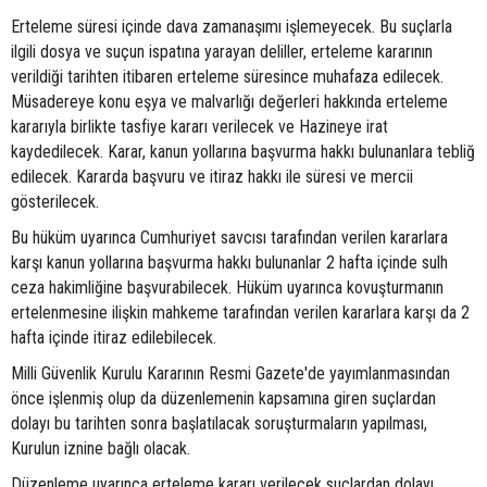
Erteleme süresi içinde dava zamanaşımı işlemeyecek. Bu suçlarla
ilgili dosya ve suçun ispatına yarayan deliller, erteleme kararının
verildiği tarihten itibaren erteleme süresince muhafaza edilecek.
Müsadereye konu eşya ve malvarlığı değerleri hakkında erteleme
kararıyla birlikte tasfiye kararı verilecek ve Hazineye irat
kaydedilecek. Karar, kanun yollarına başvurma hakkı bulunanlara tebliğ
edilecek. Kararda başvuru ve itiraz hakkı ile süresi ve mercii
gösterilecek.
Bu hüküm uyarınca Cumhuriyet savcısı tarafından verilen kararlara
karşı kanun yollarına başvurma hakkı bulunanlar 2 hafta içinde sulh
ceza hakimliğine başvurabilecek. Hüküm uyarınca kovuşturmanın
ertelenmesine ilişkin mahkeme tarafından verilen kararlara karşı da 2
hafta içinde itiraz edilebilecek.
Milli Güvenlik Kurulu Kararının Resmi Gazete'de yayımlanmasından
önce işlenmiş olup da düzenlemenin kapsamına giren suçlardan
dolayı bu tarihten sonra başlatılacak soruşturmaların yapılması,
Kurulun iznine bağlı olacak.
Düzenleme uyarınca erteleme kararı verilecek suçlardan dolayı