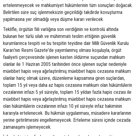
ertelenmeyecek ve mahkumiyet hükümlerinin tüm sonuçları doğacak.
Belirtilen süre suç işlenmeksizin geçirildiği takdirde kovuşturma
yapılmasına yer olmadığı veya düşme kararı verilecek.
Teklifle, örgütün fiili varlığına son verdiğinin ve kontrolü altında
bulunan her türlü silah ve mühimmatı teslim ettiğinin güvenlik
kurumlarınca tespiti ve bu tespitin teyidine dair Milli Güvenlik Kurulu
Kararı'nın Resmi Gazete'de yayımlanmış olması koşuluyla, örgüt
faaliyeti çerçevesinde işlenen kasten öldürme suçundan mahkum
olanlar ile 1 Haziran 2005 tarihinden önce işlenen suçlar nedeniyle
müebbet hapis veya ağırlaştırılmış müebbet hapis cezasına mahkum
olanlar hariç olmak üzere, düzenleme kapsamına giren suçlardan,
toplam 15 yıl veya daha az hapis cezasına mahkum olan hükümlülerin
cezalarının infazı 5 yıl süreyle, toplam 15 yıldan fazla hapis cezası ile
müebbet hapis veya ağırlaştırılmış müebbet hapis cezasına mahkum
olan hükümlülerin cezalarının infazı 10 yıl süreyle infaz hakiminin
kararıyla ertelenecek. Bu hükmün uygulanması, müsadere kararlarının
yerine getirilmesini engellemeyecek. Erteleme süresi içinde cezada
zamanaşımı işlemeyecek.