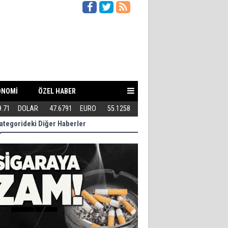
ONOMİ
ÖZEL HABER
9.71
DOLAR
47.6791
EURO
55.1258
Teröriste gösterilen toleransı 
ategorideki Diğer Haberler