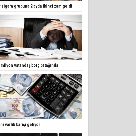
r sigara grubuna 2 ayda ikinci zam geldi
 milyon vatandaş borç batağında
ni varlık barışı geliyor