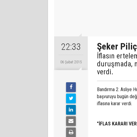
Şeker Piliç
22:33
İflasın ertel
duruşmada, ma
06 Şubat 2015
verdi.
Bandırma 2. Asliye Huk
başvuruyu bugün değel
iflasına karar verdi.
"İFLAS KARARI VER