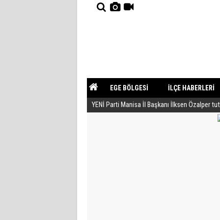
EGE BÖLGESİ
İLÇE HABERLERİ
YENİ Parti Manisa İl Başkanı İlksen Özalper tu
YAZARLAR
GÜNDEM