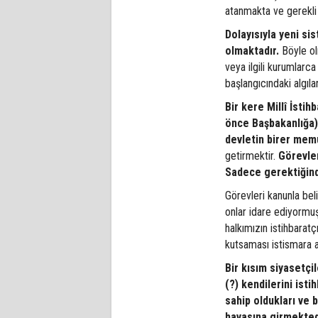
atanmakta ve gerekli
Dolayısıyla yeni si
olmaktadır.
Böyle ol
veya ilgili kurumlarca 
başlangıcındaki algıl
Bir kere Millî İsti
önce Başbakanlığa) 
devletin birer mem
getirmektir.
Görevler
Sadece gerektiğinde 
Görevleri kanunla bel
onlar idare ediyormuş
halkımızın istihbaratç
kutsaması istismara 
Bir kısım siyasetçi
(?) kendilerini istih
sahip oldukları ve b
havasına girmekted