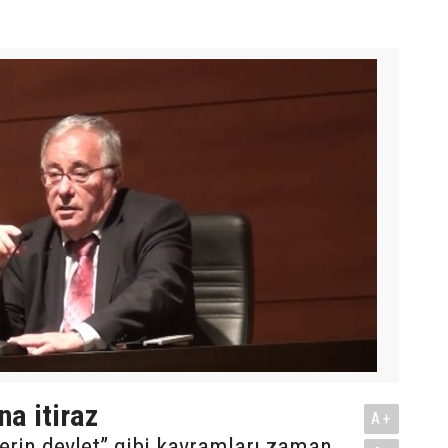
na itiraz
A+
 derin devlet” gibi kavramları zaman