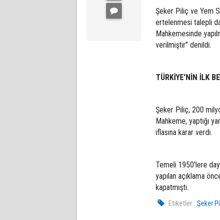
Şeker Piliç ve Yem Sa
ertelenmesi talepli d
Mahkemesinde yapılmı
verilmiştir" denildi.
TÜRKİYE'NİN İLK B
Şeker Piliç, 200 milyo
Mahkeme, yaptığı yar
iflasına karar verdi.
Temeli 1950'lere dayan
yapılan açıklama önce
kapatmıştı.
Etiketler :
Şeker Pi