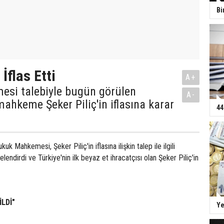
Bi
 İflas Etti
A+
emesi talebiyle bugün görülen
A-
hkeme Şeker Piliç'in iflasına karar
44
uk Mahkemesi, Şeker Piliç'in iflasına ilişkin talep ile ilgili
endirdi ve Türkiye'nin ilk beyaz et ihracatçısı olan Şeker Piliç'in
İLDİ"
Ye