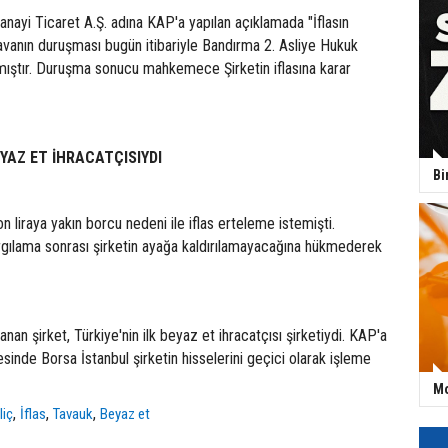
nayi Ticaret A.Ş. adına KAP'a yapılan açıklamada "İflasın
avanın duruşması bugün itibariyle Bandırma 2. Asliye Hukuk
ştır. Duruşma sonucu mahkemece Şirketin iflasına karar
EYAZ ET İHRACATÇISIYDI
Bi
n liraya yakın borcu nedeni ile iflas erteleme istemişti.
gılama sonrası şirketin ayağa kaldırılamayacağına hükmederek
an şirket, Türkiye'nin ilk beyaz et ihracatçısı şirketiydi. KAP'a
sinde Borsa İstanbul şirketin hisselerini geçici olarak işleme
Mo
,
,
,
liç
İflas
Tavauk
Beyaz et