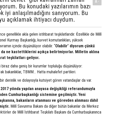
A-
ıyorum. Bu konudaki yazılarımın bazı
k iyi anlaşılmadığını sanıyorum. Bu
yu açıklamak ihtiyacı duydum.
ince genellikle akla gelen istihbarat teşkilatlarıdır. Özellikle de Millî
 Genel Kurmay Başkanlığı, kuvvet komutanlıkları, yüksek
amın içinde düşünülüyor olabilir. “
Olabilir
”
diyorum çünkü
da ne kastettiklerini açıkça belirtmiyorlar. Milletin aklına
rat teşkilatları geliyor.
ki biraz daha geniş bir kurumlar topluluğu düşünülüyor:
rak bakanlıklar, TBMM… Hatta muhalefet partileri.
 bir derinlik ve dolayısıyla kutsiyet gören vatandaşlar da var.
2017 yılında yapılan anayasa değişikliği referandumuyla
den Cumhurbaşkanlığı sistemine geçilmiştir. Yeni
kanına, bakanların atanması ve görevden alınması dâhil
iştir.
Millî Savunma Bakanı da diğer bütün bakanlar da Merkez
ktörler de Millî İstihbarat Teşkilatı Başkanı da Cumhurbaşkanınca