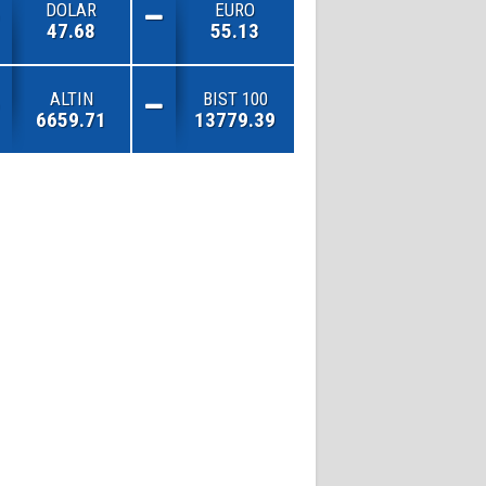
DOLAR
EURO
47.68
55.13
ALTIN
BIST 100
6659.71
13779.39