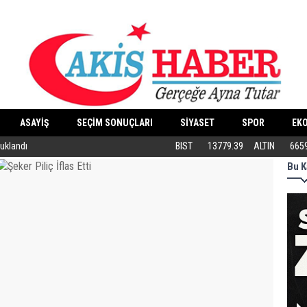
ASAYİŞ
SEÇİM SONUÇLARI
SİYASET
SPOR
EK
tuklandı
ABB’DEN KEDİLERE ÖZEL MERKEZ
BIST
13779.39
ALTIN
665
Bu K