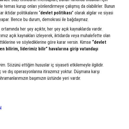
erle temas kurup onları yönlendirmeye çalışmış da olabilirler. Bunun
 iktidar politikalarını “
devlet
politikası
” olarak algılar ve siyasi
e yapar. Bence bu durum, demokrasi ile bağdaşmaz.
ortamında her şey açıktır, her şey açık kaynaklarda vardır.
rımız açık kaynakları izleyerek, iktidarda veya muhalefette olan
ettiklerine ve söylediklerine göre karar versin. Kimse
“devlet
en bilirim, liderimiz bilir” havalarına girip vatandaşı
yim. Sözünü ettiğim hususlar iç siyaseti etkilemeyle ilgilidir.
 iç ve dış operasyonlarına itirazımız yoktur. Düşmana karşı
hramanlarımızın başımızın üstünde yeri vardır.
N