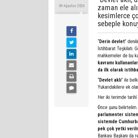
zaman ele al
09 Ağustos 2026
kesimlerce ço
sebeple konu
“
Derin devlet
” denil
İstihbarat Teşkilatı.
mahkemeler de bu kavr
kavramı kullananlar 
da ilk olarak istihba
“
Devlet aklı
” ile bel
Yukarıdakilere ek ola
Her iki terimde tarihî
Önce şunu belirtelim.
parlamenter sistem
sistemde Cumhurbaş
pek çok yetki verilm
Bankası Başkanı da re