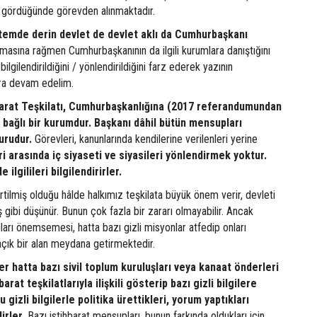
 gördüğünde görevden alınmaktadır.
stemde derin devlet de devlet aklı da Cumhurbaşkanı
masına rağmen Cumhurbaşkanının da ilgili kurumlara danıştığını
bilgilendirildiğini / yönlendirildiğini farz ederek yazının
ara devam edelim.
hbarat Teşkilatı, Cumhurbaşkanlığına (2017 referandumundan
bağlı bir kurumdur. Başkanı dâhil bütün mensupları
urudur.
Görevleri, kanunlarında kendilerine verilenleri yerine
i arasında iç siyaseti ve siyasileri yönlendirmek yoktur.
ilgilileri bilgilendirirler.
irtilmiş olduğu hâlde halkımız teşkilata büyük önem verir, devleti
 gibi düşünür. Bunun çok fazla bir zararı olmayabilir. Ancak
ıları önemsemesi, hatta bazı gizli misyonlar atfedip onları
açık bir alan meydana getirmektedir.
ler hatta bazı sivil toplum kuruluşları veya kanaat önderleri
barat teşkilatlarıyla ilişkili gösterip bazı gizli bilgilere
u gizli bilgilerle politika ürettikleri, yorum yaptıkları
irler.
Bazı istihbarat mensupları, bunun farkında oldukları için