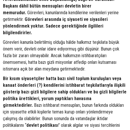
Başkanı dâhil bütün mensupları devletin birer
memurudur.
Görevleri, kanunlarında kendilerine verilenleri yerine
getirmektir.
Görevleri arasında iç siyaseti ve siyasileri
yönlendirmek yoktur. Sadece gerektiğinde ilgilileri
bilgilendirirler.
Görevleri kanunla belirtilmiş olduğu hâlde halkımız teşkilata büyük
önem verir, devleti onlar idare ediyormuş gibi düşünür. Bunun çok
fazla bir zararı olmayabilir. Ancak halkımızın istihbaratçıları
önemsemesi, hatta bazı gizli misyonlar atfedip onları kutsaması
istismara açık bir alan meydana getirmektedir.
Bir kısım siyasetçiler hatta bazı sivil toplum kuruluşları veya
kanaat önderleri (?) kendilerini istihbarat teşkilatlarıyla ilişkili
gösterip bazı gizli bilgilere sahip oldukları ve bu gizli bilgilerle
politika ürettikleri, yorum yaptıkları havasına
girmektedirler.
Bazı istihbarat mensupları, bunun farkında oldukları
için siyasette etkili kişilerle temas kurup onları yönlendirmeye
çalışmış da olabilirler. Bunun sonunda da vatandaşlar iktidar
politikalarını “
devlet
politikası
” olarak algılar ve siyasi tercihlerini