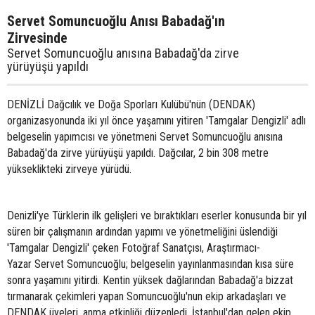
Servet Somuncuoğlu Anısı Babadağ'ın
Zirvesinde
Servet Somuncuoğlu anısına Babadağ'da zirve
yürüyüşü yapıldı
DENİZLİ Dağcılık ve Doğa Sporları Kulübü'nün (DENDAK)
organizasyonunda iki yıl önce yaşamını yitiren 'Tamgalar Dengizli' adlı
belgeselin yapımcısı ve yönetmeni Servet Somuncuoğlu anısına
Babadağ'da zirve yürüyüşü yapıldı. Dağcılar, 2 bin 308 metre
yükseklikteki zirveye yürüdü.
Denizli'ye Türklerin ilk gelişleri ve bıraktıkları eserler konusunda bir yıl
süren bir çalışmanın ardından yapımı ve yönetmeliğini üslendiği
'Tamgalar Dengizli' çeken Fotoğraf Sanatçısı, Araştırmacı-
Yazar Servet Somuncuoğlu; belgeselin yayınlanmasından kısa süre
sonra yaşamını yitirdi. Kentin yüksek dağlarından Babadağ'a bizzat
tırmanarak çekimleri yapan Somuncuoğlu'nun ekip arkadaşları ve
DENDAK üyeleri, anma etkinliği düzenledi. İstanbul'dan gelen ekip