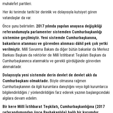
muhalefet partileri.
Her iki terimde tarihî bir derinlik ve dolayısıyla kutsiyet gören
vatandaşlar da var.
Önce şunu belirtelim.
2017 yılında yapılan anayasa değişikliği
referandumuyla parlamenter sistemden Cumhurbaşkanlığı
sistemine geçilmiştir. Yeni sistemde Cumhurbaşkanına,
bakanların atanması ve görevden alınması dâhil pek çok yetki
verilmiştir.
Millî Savunma Bakanı da diğer bütün bakanlar da Merkez
Bankası Başkanı da rektörler de Millî İstihbarat Teşkilatı Başkanı da
Cumhurbaşkanınca atanmakta ve gerekli gördüğünde görevden
alınmaktadır.
Dolayısıyla yeni sistemde derin devlet de devlet aklı da
Cumhurbaşkanı olmaktadır.
Böyle olmasına rağmen
Cumhurbaşkanının da ilgili kurumlara danıştığını veya ilgili kurumlarca
bilgilendirildiğini / yönlendirildiğini farz ederek yazının başlangıcındaki
algılara devam edelim.
Bir kere Millî İstihbarat Teşkilatı, Cumhurbaşkanlığına (2017
referandumundan önce Başbakanlığa) bağlı bir kurumdur.