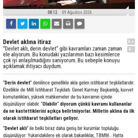
08:12
09 Ağustos 2026
Devlet aklına itiraz
A+
“Devlet aklı, derin devlet” gibi kavramları zaman zaman
A-
ele alıyorum. Bu konudaki yazılarımın bazı kesimlerce
çok iyi anlaşılmadığını sanıyorum. Bu sebeple konuyu
açıklamak ihtiyacı duydum.
“
Derin devlet
” denilince genellikle akla gelen istihbarat teşkilatlarıdır.
Özellikle de Millî İstihbarat Teşkilatı. Genel Kurmay Başkanlığı, kuvvet
komutanlıkları, yüksek mahkemeler de bu kavramın içinde
düşünülüyor olabilir. “
Olabilir
”
diyorum çünkü kavramı kullananlar
da ne kastettiklerini açıkça belirtmiyorlar. Milletin aklına da ilk
olarak istihbarat teşkilatları geliyor.
“
Devlet aklı
” ile belki biraz daha geniş bir kurumlar topluluğu
düşünülüyor: Yukarıdakilere ek olarak bakanlıklar, TBMM… Hatta