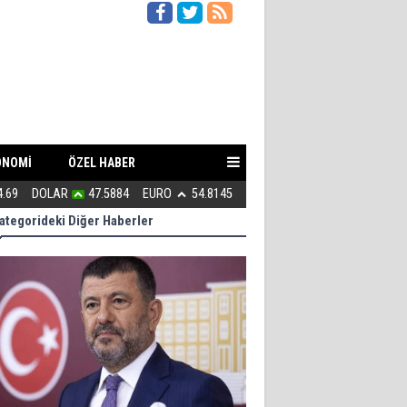
ONOMİ
ÖZEL HABER
4.69
DOLAR
47.5884
EURO
54.8145
Çete Lideri Gibi Davranan Vali!
ategorideki Diğer Haberler