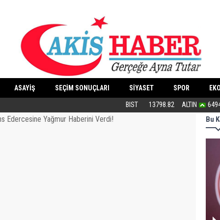
ASAYİŞ
SEÇİM SONUÇLARI
SİYASET
SPOR
EK
PKK silah bırakır mı?
BIST
13798.82
ALTIN
649
Bu K