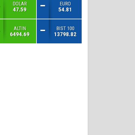
DOLAR
EURO
47.59
54.81
ALTIN
BIST 100
6494.69
13798.82