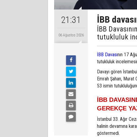
İBB davası
21:31
İBB Davasının
tutukluluk in
06 Ağustos 2026
İBB Davası
nın 17 Ağu
tutukluluk incelemesi
Davayı gören İstanbu
Emrah Şahan, Murat O
53 ismin tutukluluğun
İBB DAVASI
GEREKÇE YA
İstanbul 33. Ağır Cez
halinin devamına kara
göstermedi.