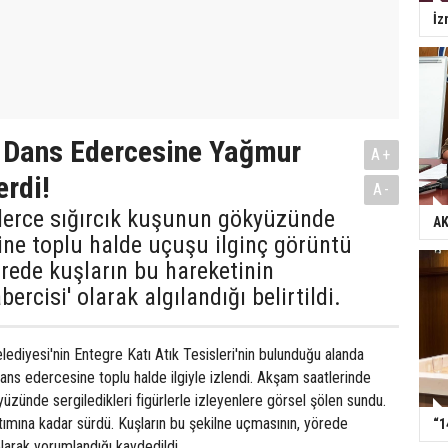
İz
r Dans Edercesine Yağmur
A+
erdi!
A-
nlerce sığırcık kuşunun gökyüzünde
AK
ne toplu halde uçuşu ilginç görüntü
rede kuşların bu hareketinin
rcisi' olarak algılandığı belirtildi.
lediyesi'nin Entegre Katı Atık Tesisleri'nin bulunduğu alanda
 dans edercesine toplu halde ilgiyle izlendi. Akşam saatlerinde
yüzünde sergiledikleri figürlerle izleyenlere görsel şölen sundu.
tımına kadar sürdü. Kuşların bu şekilne uçmasının, yörede
“1
larak yorumlandığı kaydedildi.