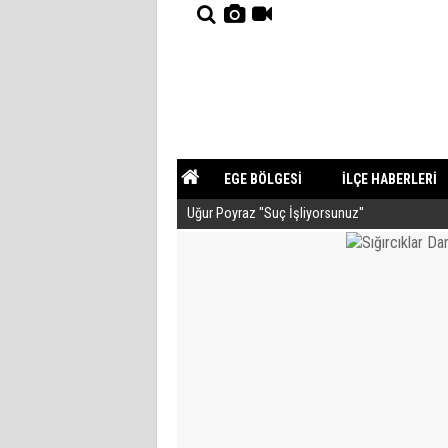
EGE BÖLGESİ
İLÇE HABERLERİ
Uğur Poyraz ''Suç İşliyorsunuz''
YAZARLAR
GÜNDEM