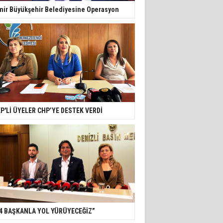
mir Büyükşehir Belediyesine Operasyon
P'Lİ ÜYELER CHP’YE DESTEK VERDİ
4 BAŞKANLA YOL YÜRÜYECEĞİZ”