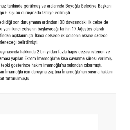
z tarihinde görülmüş ve aralarında Beyoğlu Belediye Başkanı
ğu 6 kişi bu duruşmada tahliye edilmişti.
 edildiği son duruşmanın ardından İBB davasındaki ilk celse de
ki yani ikinci celsenin başlayacağı tarihin 17 Ağustos olarak
ndan açıklanmıştı. İkinci celsede ilk celsenin aksine sadece
nleneceği belirtilmişti.
uşmasında hakkında 2 bin yıldan fazla hapis cezası istenen ve
çlaması yapılan Ekrem İmamoğlu'na kısa savunma süresi verilmiş,
epki gösterince hakim İmamoğlu'nu salondan çıkarmıştı.
ılan İmamoğlu için duruşma zaptına İmamoğlu'nun susma hakkını
bıt tutturulmuştu.