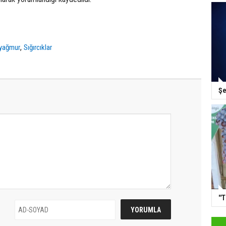
,
yağmur
Sığırcıklar
Şe
''