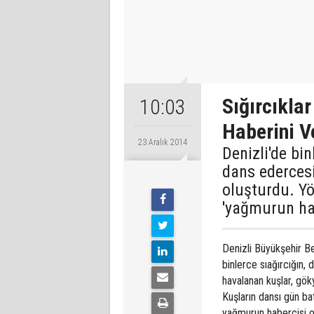
Sığırcıkla
10:03
Haberini V
23 Aralık 2014
Denizli'de bi
dans edercesi
oluşturdu. Yö
'yağmurun habe
Denizli Büyükşehir Be
binlerce sıağırcığın,
havalanan kuşlar, gök
Kuşların dansı gün ba
yağmurun habercisi o