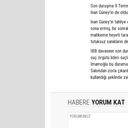
Son duruşma 9 Temmu
İnan Güney'in de oldu
İnan Güney'in tahliye
sona ermiş, bir sonra
mahkeme heyeti tarafı
tutuksuz sanıkların di
İBB davasının son dur
suç örgütü lideri su
İmamoğlu bu duruma t
Salondan zorla çıkar
kullandığı şeklinde za
HABERE
YORUM KAT