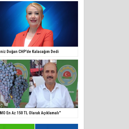
niz Doğan CHP'de Kalacağım Dedi
TMO En Az 150 TL Olarak Açıklamalı''