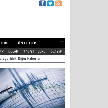
ONOMİ
ÖZEL HABER
9.71
DOLAR
47.6791
EURO
55.1258
Teröriste gösterilen toleransı 
ategorideki Diğer Haberler