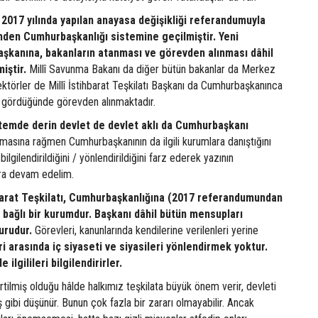
2017 yılında yapılan anayasa değişikliği referandumuyla
den Cumhurbaşkanlığı sistemine geçilmiştir. Yeni
kanına, bakanların atanması ve görevden alınması dâhil
iştir.
Millî Savunma Bakanı da diğer bütün bakanlar da Merkez
ktörler de Millî İstihbarat Teşkilatı Başkanı da Cumhurbaşkanınca
 gördüğünde görevden alınmaktadır.
stemde derin devlet de devlet aklı da Cumhurbaşkanı
masına rağmen Cumhurbaşkanının da ilgili kurumlara danıştığını
bilgilendirildiğini / yönlendirildiğini farz ederek yazının
ara devam edelim.
hbarat Teşkilatı, Cumhurbaşkanlığına (2017 referandumundan
bağlı bir kurumdur. Başkanı dâhil bütün mensupları
urudur.
Görevleri, kanunlarında kendilerine verilenleri yerine
i arasında iç siyaseti ve siyasileri yönlendirmek yoktur.
ilgilileri bilgilendirirler.
irtilmiş olduğu hâlde halkımız teşkilata büyük önem verir, devleti
 gibi düşünür. Bunun çok fazla bir zararı olmayabilir. Ancak