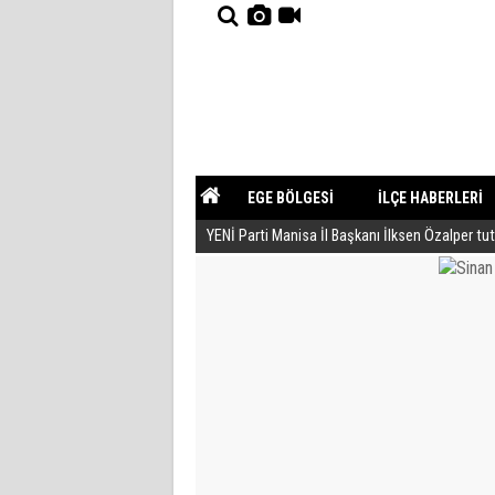
EGE BÖLGESİ
İLÇE HABERLERİ
YENİ Parti Manisa İl Başkanı İlksen Özalper tu
YAZARLAR
GÜNDEM