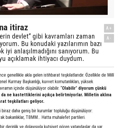
na itiraz
A+
 derin devlet” gibi kavramları zaman
A-
ıyorum. Bu konudaki yazılarımın bazı
k iyi anlaşılmadığını sanıyorum. Bu
yu açıklamak ihtiyacı duydum.
ince genellikle akla gelen istihbarat teşkilatlarıdır. Özellikle de Millî
 Genel Kurmay Başkanlığı, kuvvet komutanlıkları, yüksek
amın içinde düşünülüyor olabilir. “
Olabilir
”
diyorum çünkü
da ne kastettiklerini açıkça belirtmiyorlar. Milletin aklına
rat teşkilatları geliyor.
ki biraz daha geniş bir kurumlar topluluğu düşünülüyor:
rak bakanlıklar, TBMM… Hatta muhalefet partileri.
 bir derinlik ve dolayısıyla kutsiyet gören vatandaşlar da var.