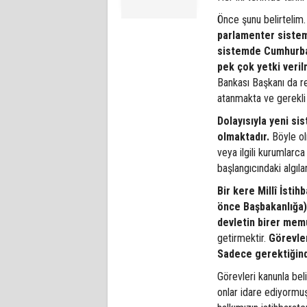
Önce şunu belirtelim.
parlamenter sistem
sistemde Cumhurbaş
pek çok yetki verilm
Bankası Başkanı da re
atanmakta ve gerekli
Dolayısıyla yeni si
olmaktadır.
Böyle ol
veya ilgili kurumlarca 
başlangıcındaki algıl
Bir kere Millî İsti
önce Başbakanlığa) 
devletin birer mem
getirmektir.
Görevler
Sadece gerektiğinde 
Görevleri kanunla bel
onlar idare ediyormuş