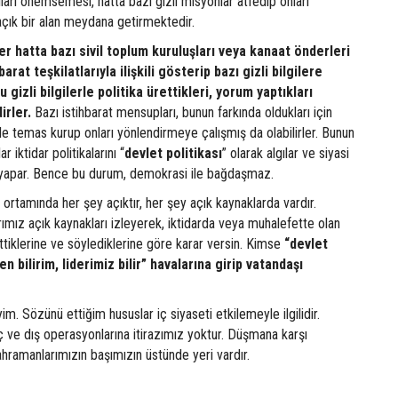
ıları önemsemesi, hatta bazı gizli misyonlar atfedip onları
açık bir alan meydana getirmektedir.
ler hatta bazı sivil toplum kuruluşları veya kanaat önderleri
barat teşkilatlarıyla ilişkili gösterip bazı gizli bilgilere
u gizli bilgilerle politika ürettikleri, yorum yaptıkları
irler.
Bazı istihbarat mensupları, bunun farkında oldukları için
erle temas kurup onları yönlendirmeye çalışmış da olabilirler. Bunun
 iktidar politikalarını “
devlet
politikası
” olarak algılar ve siyasi
e yapar. Bence bu durum, demokrasi ile bağdaşmaz.
ortamında her şey açıktır, her şey açık kaynaklarda vardır.
rımız açık kaynakları izleyerek, iktidarda veya muhalefette olan
ettiklerine ve söylediklerine göre karar versin. Kimse
“devlet
en bilirim, liderimiz bilir” havalarına girip vatandaşı
yim. Sözünü ettiğim hususlar iç siyaseti etkilemeyle ilgilidir.
 iç ve dış operasyonlarına itirazımız yoktur. Düşmana karşı
hramanlarımızın başımızın üstünde yeri vardır.