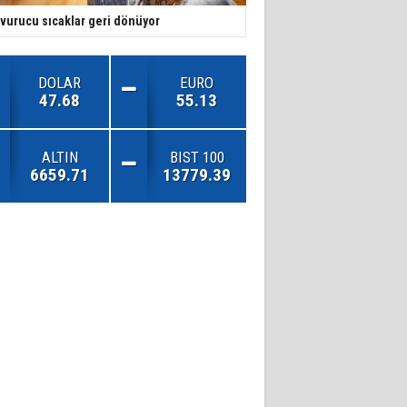
vurucu sıcaklar geri dönüyor
DOLAR
EURO
47.68
55.13
ALTIN
BIST 100
6659.71
13779.39