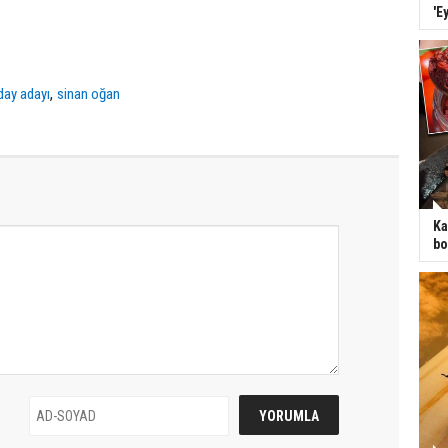
'E
,
day adayı
sinan oğan
Ka
bo