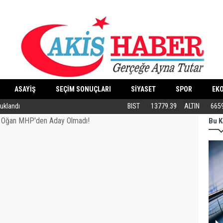
ASAYİŞ
SEÇİM SONUÇLARI
SİYASET
SPOR
EK
tuklandı
ABB’DEN KEDİLERE ÖZEL MERKEZ
BIST
13779.39
ALTIN
665
Bu K