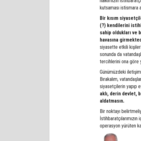
halkımızın istihbaratç
kutsaması istismara 
Bir kısım siyasetçi
(?) kendilerini istih
sahip oldukları ve b
havasına girmekted
siyasette etkili kişil
sonunda da vatandaşlar
tercihlerini ona gör
Günümüzdeki iletişim 
Bırakalım, vatandaşla
siyasetçilerin yapıp 
aklı, derin devlet, b
aldatmasın.
Bir noktayı belirtmeli
İstihbaratçılarımızın
operasyon yürüten ka