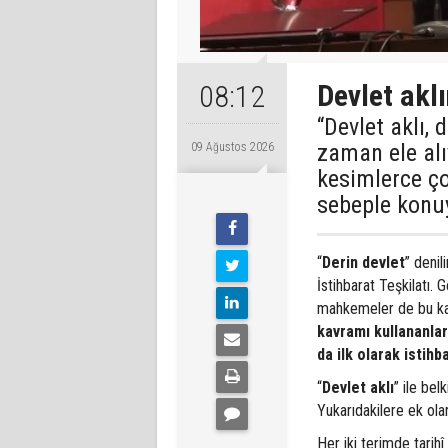
Devlet aklı
08:12
“Devlet aklı,
zaman ele al
09 Ağustos 2026
kesimlerce ço
sebeple konu
“
Derin devlet
” denil
İstihbarat Teşkilatı.
mahkemeler de bu kavr
kavramı kullananlar 
da ilk olarak istihba
“
Devlet aklı
” ile bel
Yukarıdakilere ek ola
Her iki terimde tarihî