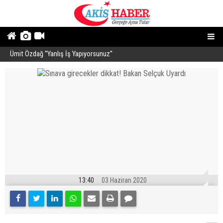
Ümit Özdağ ''Yanlış İş Yapıyorsunuz''
B
13:40
03 Haziran 2020