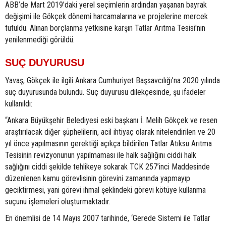
ABB’de Mart 2019’daki yerel seçimlerin ardından yaşanan bayrak
değişimi ile Gökçek dönemi harcamalarına ve projelerine mercek
tutuldu. Alınan borçlanma yetkisine karşın Tatlar Arıtma Tesisi'nin
yenilenmediği görüldü.
SUÇ DUYURUSU
Yavaş, Gökçek ile ilgili Ankara Cumhuriyet Başsavcılığı’na 2020 yılında
suç duyurusunda bulundu. Suç duyurusu dilekçesinde, şu ifadeler
kullanıldı:
“Ankara Büyükşehir Belediyesi eski başkanı İ. Melih Gökçek ve resen
araştırılacak diğer şüphelilerin, acil ihtiyaç olarak nitelendirilen ve 20
yıl önce yapılmasının gerektiği açıkça bildirilen Tatlar Atıksu Arıtma
Tesisinin revizyonunun yapılmaması ile halk sağlığını ciddi halk
sağlığını ciddi şekilde tehlikeye sokarak TCK 257’inci Maddesinde
düzenlenen kamu görevlisinin görevini zamanında yapmayıp
geciktirmesi, yani görevi ihmal şeklindeki görevi kötüye kullanma
suçunu işlemeleri oluşturmaktadır.
En önemlisi de 14 Mayıs 2007 tarihinde, ‘Gerede Sistemi ile Tatlar