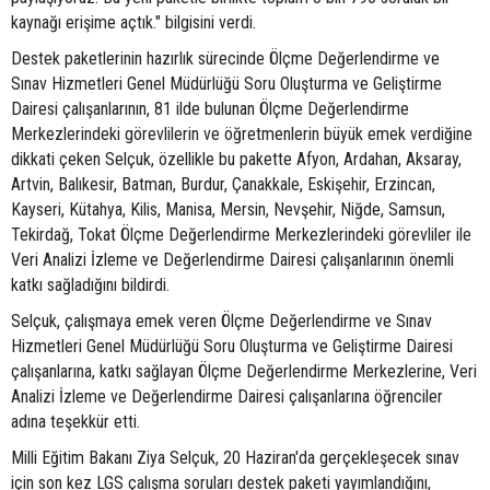
kaynağı erişime açtık." bilgisini verdi.
Destek paketlerinin hazırlık sürecinde Ölçme Değerlendirme ve
Sınav Hizmetleri Genel Müdürlüğü Soru Oluşturma ve Geliştirme
Dairesi çalışanlarının, 81 ilde bulunan Ölçme Değerlendirme
Merkezlerindeki görevlilerin ve öğretmenlerin büyük emek verdiğine
dikkati çeken Selçuk, özellikle bu pakette Afyon, Ardahan, Aksaray,
Artvin, Balıkesir, Batman, Burdur, Çanakkale, Eskişehir, Erzincan,
Kayseri, Kütahya, Kilis, Manisa, Mersin, Nevşehir, Niğde, Samsun,
Tekirdağ, Tokat Ölçme Değerlendirme Merkezlerindeki görevliler ile
Veri Analizi İzleme ve Değerlendirme Dairesi çalışanlarının önemli
katkı sağladığını bildirdi.
Selçuk, çalışmaya emek veren Ölçme Değerlendirme ve Sınav
Hizmetleri Genel Müdürlüğü Soru Oluşturma ve Geliştirme Dairesi
çalışanlarına, katkı sağlayan Ölçme Değerlendirme Merkezlerine, Veri
Analizi İzleme ve Değerlendirme Dairesi çalışanlarına öğrenciler
adına teşekkür etti.
Milli Eğitim Bakanı Ziya Selçuk, 20 Haziran'da gerçekleşecek sınav
için son kez LGS çalışma soruları destek paketi yayımlandığını,