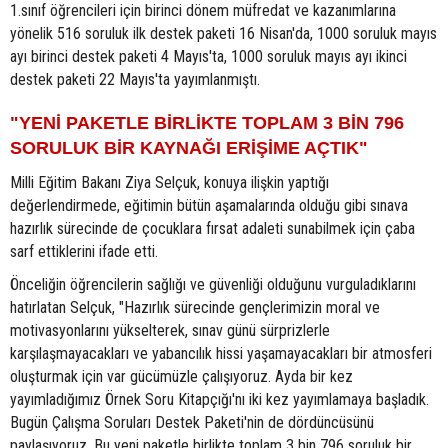
1.sınıf öğrencileri için birinci dönem müfredat ve kazanımlarına
yönelik 516 soruluk ilk destek paketi 16 Nisan'da, 1000 soruluk mayıs
ayı birinci destek paketi 4 Mayıs'ta, 1000 soruluk mayıs ayı ikinci
destek paketi 22 Mayıs'ta yayımlanmıştı.
"YENİ PAKETLE BİRLİKTE TOPLAM 3 BİN 796
SORULUK BİR KAYNAĞI ERİŞİME AÇTIK"
Milli Eğitim Bakanı Ziya Selçuk, konuya ilişkin yaptığı
değerlendirmede, eğitimin bütün aşamalarında olduğu gibi sınava
hazırlık sürecinde de çocuklara fırsat adaleti sunabilmek için çaba
sarf ettiklerini ifade etti.
Önceliğin öğrencilerin sağlığı ve güvenliği olduğunu vurguladıklarını
hatırlatan Selçuk, "Hazırlık sürecinde gençlerimizin moral ve
motivasyonlarını yükselterek, sınav günü sürprizlerle
karşılaşmayacakları ve yabancılık hissi yaşamayacakları bir atmosferi
oluşturmak için var gücümüzle çalışıyoruz. Ayda bir kez
yayımladığımız Örnek Soru Kitapçığı'nı iki kez yayımlamaya başladık.
Bugün Çalışma Soruları Destek Paketi'nin de dördüncüsünü
paylaşıyoruz. Bu yeni paketle birlikte toplam 3 bin 796 soruluk bir