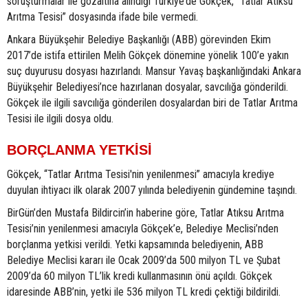
soruşturmalar ile gözaltına alındığı Türkiye’de Gökçek, “Tatlar Atıksu
Arıtma Tesisi” dosyasında ifade bile vermedi.
Ankara Büyükşehir Belediye Başkanlığı (ABB) görevinden Ekim
2017’de istifa ettirilen Melih Gökçek dönemine yönelik 100’e yakın
suç duyurusu dosyası hazırlandı. Mansur Yavaş başkanlığındaki Ankara
Büyükşehir Belediyesi’nce hazırlanan dosyalar, savcılığa gönderildi.
Gökçek ile ilgili savcılığa gönderilen dosyalardan biri de Tatlar Arıtma
Tesisi ile ilgili dosya oldu.
BORÇLANMA YETKİSİ
Gökçek, “Tatlar Arıtma Tesisi'nin yenilenmesi” amacıyla krediye
duyulan ihtiyacı ilk olarak 2007 yılında belediyenin gündemine taşındı.
BirGün’den Mustafa Bildircin’in haberine göre, Tatlar Atıksu Arıtma
Tesisi’nin yenilenmesi amacıyla Gökçek’e, Belediye Meclisi’nden
borçlanma yetkisi verildi. Yetki kapsamında belediyenin, ABB
Belediye Meclisi kararı ile Ocak 2009’da 500 milyon TL ve Şubat
2009’da 60 milyon TL’lik kredi kullanmasının önü açıldı. Gökçek
idaresinde ABB’nin, yetki ile 536 milyon TL kredi çektiği bildirildi.