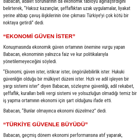
Babacan, adalet sorunlarının da ekonomik tabloyu ağırlaştırdığını
belirterek, “Haksız kazançlar, şeffaflıktan uzak uygulamalar, liyakat
yerine ahbap çavuş ilişkilerinin öne çıkması Türkiye’yi çok kötü bir
noktaya getirdi” dedi.
“EKONOMİ GÜVEN İSTER”
Konuşmasında ekonomik güven ortamının önemine vurgu yapan
Babacan, ekonominin yalnızca faiz ve kur politikalarıyla
yönetilemeyeceğini söyledi.
“Ekonomi; güven ister, istikrar ister, öngörülebilirlik ister. Hukuki
güvenliğin olduğu bir mülkiyet düzeni ister. Hızlı ve adil işleyen bir
yargı sistemi ister” diyen Babacan, sözleşme güvenliği, adil rekabet,
şeffaflık, kuralları belli vergi sistemi ve yolsuzluğun olmadığı temiz bir
iş yapma ortamının ekonomi için şart olduğunu ifade etti.
Babacan, “Bunlar olmayınca ekonomi düzelmez” dedi.
“TÜRKİYE GÜVENLE BÜYÜDÜ”
Babacan, geçmiş dönem ekonomi performansına atıf yaparak,