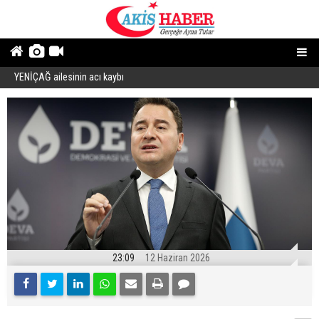
YENİÇAĞ ailesinin acı kaybı
1
“Dindar/muhafazakâr”ların ahlakı neden zayıf?
23:09
12 Haziran 2026