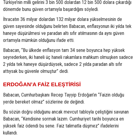
Türkiye’nin milli gelirini 3 bin 500 dolardan 12 bin 500 dolara çıkardığı
dönemde bunu güven ortamıyla başardığını söyledi.
İhracatın 36 milyar dolardan 132 milyar dolara yükselmesinin de
güven sayesinde olduğunu belirten Babacan, enflasyonun iki yılda tek
haneye düşürülmesi ve paradan altı sıfır atılmasının da aynı güven
ortamıyla mümkün olduğunu ifade etti.
Babacan, “Bu ülkede enflasyon tam 34 sene boyunca hep yüksek
seyrederken, iki haneli üç haneli rakamlara mahkum olmuşken sadece
2 yılda tek haneye düşürdüysek, sadece 2 yılda paradan altı sıfır
attıysak bu güvenle olmuştur” dedi.
ERDOĞAN’A FAİZ ELEŞTİRİSİ
Babacan, Cumhurbaşkanı Recep Tayyip Erdoğan’ın “Faizin olduğu
yerde bereket olmaz” sözlerine de değindi.
Bu sözün doğru olduğunu ancak mevcut tabloyla çeliştiğini savunan
Babacan, “Kendisine sormak lazım. Cumhuriyet tarihi boyunca en
yüksek faiz ödendi bu sene. Faiz talimatla düşmez” ifadelerini
kullandı.