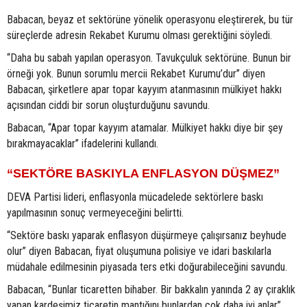
Babacan, beyaz et sektörüne yönelik operasyonu eleştirerek, bu tür
süreçlerde adresin Rekabet Kurumu olması gerektiğini söyledi.
“Daha bu sabah yapılan operasyon. Tavukçuluk sektörüne. Bunun bir
örneği yok. Bunun sorumlu mercii Rekabet Kurumu’dur” diyen
Babacan, şirketlere apar topar kayyım atanmasının mülkiyet hakkı
açısından ciddi bir sorun oluşturduğunu savundu.
Babacan, “Apar topar kayyım atamalar. Mülkiyet hakkı diye bir şey
bırakmayacaklar” ifadelerini kullandı.
“SEKTÖRE BASKIYLA ENFLASYON DÜŞMEZ”
DEVA Partisi lideri, enflasyonla mücadelede sektörlere baskı
yapılmasının sonuç vermeyeceğini belirtti.
“Sektöre baskı yaparak enflasyon düşürmeye çalışırsanız beyhude
olur” diyen Babacan, fiyat oluşumuna polisiye ve idari baskılarla
müdahale edilmesinin piyasada ters etki doğurabileceğini savundu.
Babacan, “Bunlar ticaretten bihaber. Bir bakkalın yanında 2 ay çıraklık
yapan kardeşimiz ticaretin mantığını bunlardan çok daha iyi anlar”