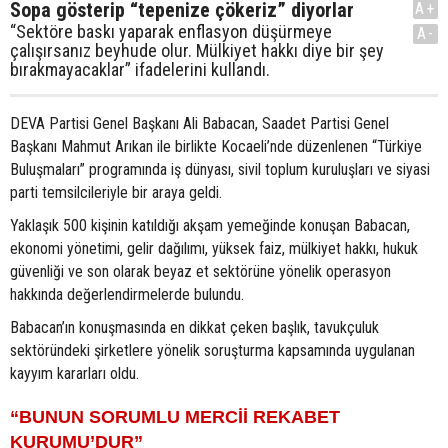
Sopa gösterip “tepenize çökeriz” diyorlar
A+
“Sektöre baskı yaparak enflasyon düşürmeye
A-
çalışırsanız beyhude olur. Mülkiyet hakkı diye bir şey
bırakmayacaklar” ifadelerini kullandı.
DEVA Partisi Genel Başkanı Ali Babacan, Saadet Partisi Genel
Başkanı Mahmut Arıkan ile birlikte Kocaeli’nde düzenlenen “Türkiye
Buluşmaları” programında iş dünyası, sivil toplum kuruluşları ve siyasi
parti temsilcileriyle bir araya geldi.
Yaklaşık 500 kişinin katıldığı akşam yemeğinde konuşan Babacan,
ekonomi yönetimi, gelir dağılımı, yüksek faiz, mülkiyet hakkı, hukuk
güvenliği ve son olarak beyaz et sektörüne yönelik operasyon
hakkında değerlendirmelerde bulundu.
Babacan’ın konuşmasında en dikkat çeken başlık, tavukçuluk
sektöründeki şirketlere yönelik soruşturma kapsamında uygulanan
kayyım kararları oldu.
“BUNUN SORUMLU MERCİİ REKABET
KURUMU’DUR”