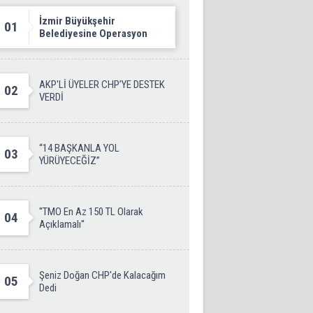
İzmir Büyükşehir
01
Belediyesine Operasyon
AKP'Lİ ÜYELER CHP’YE DESTEK
02
VERDİ
“14 BAŞKANLA YOL
03
YÜRÜYECEĞİZ”
''TMO En Az 150 TL Olarak
04
Açıklamalı''
Şeniz Doğan CHP'de Kalacağım
05
Dedi