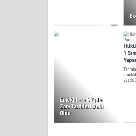
Bo
Hükü
1 Sim
Yapa
Tahmin
emeklil
yüzde 3
Emeklilere Müjde!
Zam Tarihleri Belli
Oldu