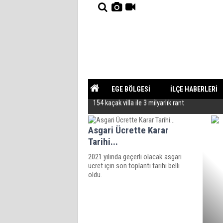
EGE BÖLGESİ
İLÇE HABERLERİ
154 kaçak villa ile 3 milyarlık rant
YAZARLAR
GÜNDEM
Cumhurbaşkanına hakaret sorunu
Asgari Ücrette Karar
Tarihi...
2021 yılında geçerli olacak asgari
ücret için son toplantı tarihi belli
oldu.