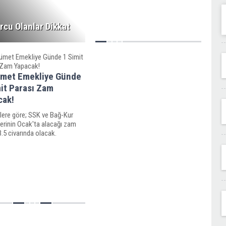
rcu Olanlar Dikkat
met Emekliye Günde
it Parası Zam
cak!
lere göre; SSK ve Bağ-Kur
erinin Ocak'ta alacağı zam
.5 civarında olacak.