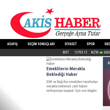
ASAYİŞ
SEÇİM SONUÇLARI
SİYASET
SPOR
EK
“Cesedimizi çiğnemeden...”
BIST
13703.13
ALTIN
656
İ
Emeklilerin Merakla
Beklediği Haber
SSK ve Bağ-Kur emeklileri tarafından
merakla beklenen zam haberi
netleşmeye başladı. İşte son bilgiler.