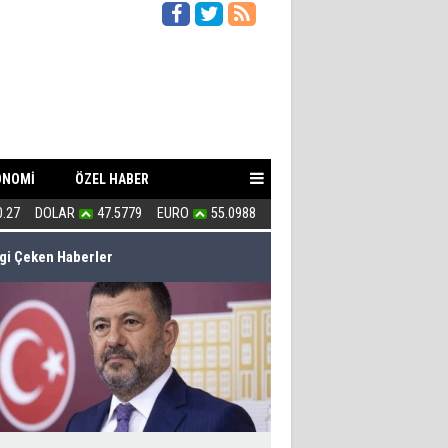
ONOMİ
ÖZEL HABER
0.27
DOLAR
47.5779
EURO
55.0988
Kahraman Türkmenler canlarını A
lgi Çeken Haberler