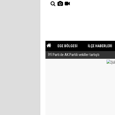
EGE BÖLGESİ
İLÇE HABERLERİ
İYİ Parti ile AK Partili vekiller tartıştı
YAZARLAR
GÜNDEM