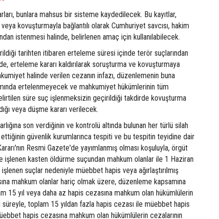
rları, bunlara mahsus bir sisteme kaydedilecek. Bu kayıtlar,
 veya kovuşturmayla bağlantılı olarak Cumhuriyet savcısı, hakim
an istenmesi halinde, belirlenen amaç için kullanılabilecek.
ildiği tarihten itibaren erteleme süresi içinde terör suçlarından
inde, erteleme kararı kaldırılarak soruşturma ve kovuşturmaya
umiyet halinde verilen cezanın infazı, düzenlemenin buna
mında ertelenmeyecek ve mahkumiyet hükümlerinin tüm
lirtilen süre suç işlenmeksizin geçirildiği takdirde kovuşturma
dığı veya düşme kararı verilecek.
 varlığına son verdiğinin ve kontrolü altında bulunan her türlü silah
ttiğinin güvenlik kurumlarınca tespiti ve bu tespitin teyidine dair
 Kararı'nın Resmi Gazete'de yayımlanmış olması koşuluyla, örgüt
de işlenen kasten öldürme suçundan mahkum olanlar ile 1 Haziran
işlenen suçlar nedeniyle müebbet hapis veya ağırlaştırılmış
ına mahkum olanlar hariç olmak üzere, düzenleme kapsamına
lam 15 yıl veya daha az hapis cezasına mahkum olan hükümlülerin
yıl süreyle, toplam 15 yıldan fazla hapis cezası ile müebbet hapis
 müebbet hapis cezasına mahkum olan hükümlülerin cezalarının