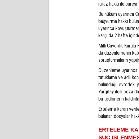
itiraz hakkı ile süres
Bu hüküm uyarınca Cum
başvurma hakkı bulun
uyarınca kovuşturman
karşı da 2 hafta içind
Milli Güvenlik Kurul
da düzenlemenin kaps
soruşturmaların yapıl
Düzenleme uyarınca e
tutuklama ve adli kon
bulunduğu evredeki y
Yargıtay ilgili ceza d
bu tedbirlerin kaldırı
Erteleme kararı veril
bulunan dosyalar hak
ERTELEME KA
SUÇ İŞLENMES