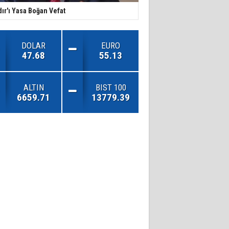
dır'ı Yasa Boğan Vefat
DOLAR
EURO
47.68
55.13
ALTIN
BIST 100
6659.71
13779.39