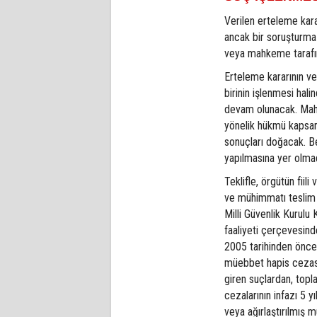
Verilen erteleme kara
ancak bir soruşturma
veya mahkeme tarafınd
Erteleme kararının ver
birinin işlenmesi hal
devam olunacak. Mahk
yönelik hükmü kapsa
sonuçları doğacak. Be
yapılmasına yer olma
Teklifle, örgütün fiili
ve mühimmatı teslim e
Milli Güvenlik Kurulu
faaliyeti çerçevesin
2005 tarihinden önce 
müebbet hapis cezas
giren suçlardan, top
cezalarının infazı 5 
veya ağırlaştırılmış