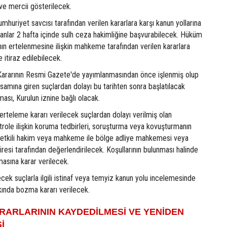
i ve mercii gösterilecek.
huriyet savcısı tarafından verilen kararlara karşı kanun yollarına
anlar 2 hafta içinde sulh ceza hakimliğine başvurabilecek. Hüküm
ın ertelenmesine ilişkin mahkeme tarafından verilen kararlara
e itiraz edilebilecek.
u Kararının Resmi Gazete'de yayımlanmasından önce işlenmiş olup
amına giren suçlardan dolayı bu tarihten sonra başlatılacak
ması, Kurulun iznine bağlı olacak.
rteleme kararı verilecek suçlardan dolayı verilmiş olan
trole ilişkin koruma tedbirleri, soruşturma veya kovuşturmanın
etkili hakim veya mahkeme ile bölge adliye mahkemesi veya
airesi tarafından değerlendirilecek. Koşullarının bulunması halinde
lmasına karar verilecek.
ecek suçlarla ilgili istinaf veya temyiz kanun yolu incelemesinde
kında bozma kararı verilecek.
RARLARININ KAYDEDİLMESİ VE YENİDEN
İ