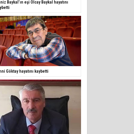
niz Baykal’ın eşi Olcay Baykal hayatını
ybetti
hni Göktay hayatını kaybetti