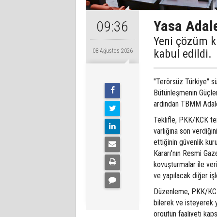
Yasa Adale
09:36
Yeni çözüm k
kabul edildi.
08 Ağustos 2026
"Terörsüz Türkiye" s
Bütünleşmenin Güçlen
ardından TBMM Adale
Teklifle, PKK/KCK ter
varlığına son verdiği
ettiğinin güvenlik kur
Kararı'nın Resmi Gaz
kovuşturmalar ile ver
ve yapılacak diğer iş
Düzenleme, PKK/KCK 
bilerek ve isteyerek
örgütün faaliyeti kap