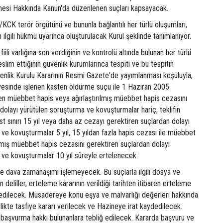
esi Hakkında Kanun'da düzenlenen suçları kapsayacak.
/KCK terör örgütünü ve bununla bağlantılı her türlü oluşumları,
 ilgili hükmü uyarınca oluşturulacak Kurul şeklinde tanımlanıyor.
fiili varlığına son verdiğinin ve kontrolü altında bulunan her türlü
slim ettiğinin güvenlik kurumlarınca tespiti ve bu tespitin
üvenlik Kurulu Kararının Resmi Gazete'de yayımlanması koşuluyla,
evesinde işlenen kasten öldürme suçu ile 1 Haziran 2005
nen müebbet hapis veya ağırlaştırılmış müebbet hapis cezasını
dolayı yürütülen soruşturma ve kovuşturmalar hariç, teklifin
t sınırı 15 yıl veya daha az cezayı gerektiren suçlardan dolayı
ve kovuşturmalar 5 yıl, 15 yıldan fazla hapis cezası ile müebbet
ılmış müebbet hapis cezasını gerektiren suçlardan dolayı
 ve kovuşturmalar 10 yıl süreyle ertelenecek.
de dava zamanaşımı işlemeyecek. Bu suçlarla ilgili dosya ve
 deliller, erteleme kararının verildiği tarihten itibaren erteleme
dilecek. Müsadereye konu eşya ve malvarlığı değerleri hakkında
rlikte tasfiye kararı verilecek ve Hazineye irat kaydedilecek.
a başvurma hakkı bulunanlara tebliğ edilecek. Kararda başvuru ve