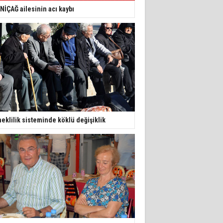
NİÇAĞ ailesinin acı kaybı
eklilik sisteminde köklü değişiklik