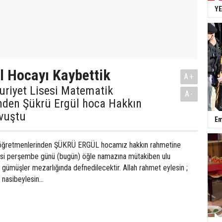
YE
l Hocayı Kaybettik
A+
uriyet Lisesi Matematik
A-
nden Şükrü Ergül hoca Hakkın
vuştu
Em
n öğretmenlerinden ŞÜKRÜ ERGÜL hocamız hakkın rahmetine
si perşembe günü (bugün) öğle namazına mütakiben ulu
, gümüşler mezarlığında defnedilecektir. Allah rahmet eylesin ;
 nasibeylesin...