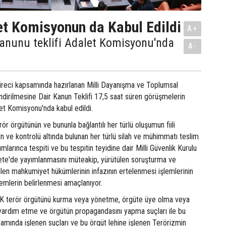
t Komisyonun da Kabul Edildi
A+
anunu teklifi Adalet Komisyonu'nda
A-
üreci kapsamında hazırlanan Milli Dayanışma ve Toplumsal
dirilmesine Dair Kanun Teklifi 17,5 saat süren görüşmelerin
t Komisyonu'nda kabul edildi.
ör örgütünün ve bununla bağlantılı her türlü oluşumun fiili
nin ve kontrolü altında bulunan her türlü silah ve mühimmatı teslim
umlarınca tespiti ve bu tespitin teyidine dair Milli Güvenlik Kurulu
ete'de yayımlanmasını müteakip, yürütülen soruşturma ve
ilen mahkumiyet hükümlerinin infazının ertelenmesi işlemlerinin
lemlerin belirlenmesi amaçlanıyor.
terör örgütünü kurma veya yönetme, örgüte üye olma veya
 yardım etme ve örgütün propagandasını yapma suçları ile bu
samında işlenen suçları ve bu örgüt lehine işlenen Terörizmin