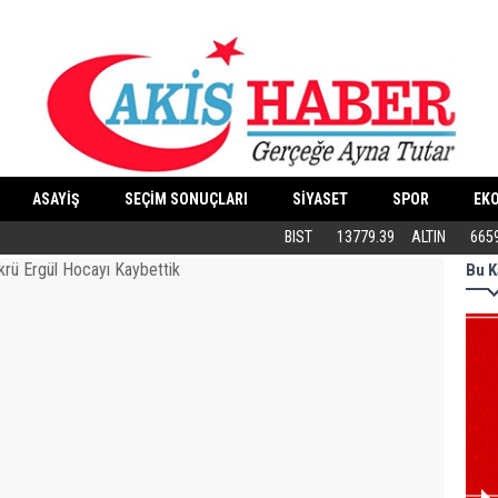
ASAYİŞ
SEÇİM SONUÇLARI
SİYASET
SPOR
EK
Butik İşletmeler E-Ticarete Başlarken 
BIST
13779.39
ALTIN
665
Bu K