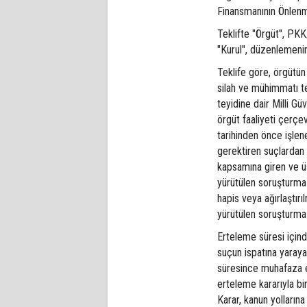
Finansmanının Önlenm
Teklifte "Örgüt", PKK
"Kurul", düzenlemenin
Teklife göre, örgütün 
silah ve mühimmatı te
teyidine dair Milli G
örgüt faaliyeti çerç
tarihinden önce işle
gerektiren suçlardan 
kapsamına giren ve üs
yürütülen soruşturma 
hapis veya ağırlaştır
yürütülen soruşturma
Erteleme süresi için
suçun ispatına yarayan
süresince muhafaza e
erteleme kararıyla bi
Karar, kanun yolların