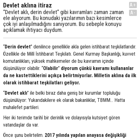
Devlet aklına itiraz
A+
“Devlet aklı, derin devlet” gibi kavramları zaman zaman
A-
ele alıyorum. Bu konudaki yazılarımın bazı kesimlerce
çok iyi anlaşılmadığını sanıyorum. Bu sebeple konuyu
açıklamak ihtiyacı duydum.
“
Derin devlet
” denilince genellikle akla gelen istihbarat teşkilatlarıdır.
Özellikle de Millî İstihbarat Teşkilatı. Genel Kurmay Başkanlığı, kuvvet
komutanlıkları, yüksek mahkemeler de bu kavramın içinde
düşünülüyor olabilir. “
Olabilir
”
diyorum çünkü kavramı kullananlar
da ne kastettiklerini açıkça belirtmiyorlar. Milletin aklına da ilk
olarak istihbarat teşkilatları geliyor.
“
Devlet aklı
” ile belki biraz daha geniş bir kurumlar topluluğu
düşünülüyor: Yukarıdakilere ek olarak bakanlıklar, TBMM… Hatta
muhalefet partileri.
Her iki terimde tarihî bir derinlik ve dolayısıyla kutsiyet gören
vatandaşlar da var.
Önce şunu belirtelim.
2017 yılında yapılan anayasa değişikliği