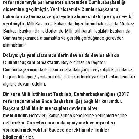
referandumuyla parlamenter sistemden Cumhurbaşkanlığı
sistemine geçilmiştir. Yeni sistemde Cumhurbaşkanına,
bakanların atanması ve görevden alınması dâhil pek çok yetki
verilmiştir.
Millî Savunma Bakanı da diğer bütün bakanlar da Merkez
Bankası Başkanı da rektörler de Millî İstihbarat Teşkilatı Başkanı da
Cumhurbaşkanınca atanmakta ve gerekli gördüğünde görevden
alınmaktadır.
Dolayısıyla yeni sistemde derin devlet de devlet aklı da
Cumhurbaşkanı olmaktadır.
Böyle olmasına rağmen
Cumhurbaşkanının da ilgili kurumlara danıştığını veya ilgili kurumlarca
bilgilendirildiğini / yönlendirildiğini farz ederek yazının başlangıcındaki
algılara devam edelim.
Bir kere Millî İstihbarat Teşkilatı, Cumhurbaşkanlığına (2017
referandumundan önce Başbakanlığa) bağlı bir kurumdur.
Başkanı dâhil bütün mensupları devletin birer
memurudur.
Görevleri, kanunlarında kendilerine verilenleri yerine
getirmektir.
Görevleri arasında iç siyaseti ve siyasileri
yönlendirmek yoktur. Sadece gerektiğinde ilgilileri
bilgilendirirler.