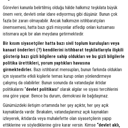
Görevleri kanunla belirtilmiş olduğu hâlde halkımız teşkilata büyük
önem verir, devleti onlar idare ediyormuş gibi düşünür. Bunun çok
fazla bir zararı olmayabilir. Ancak halkımızın istihbaratçıları
önemsemesi, hatta bazı gizli misyonlar atfedip onları kutsaması
istismara açık bir alan meydana getirmektedir.
Bir kısım siyasetçiler hatta bazı sivil toplum kuruluşları veya
kanaat önderleri (?) kendilerini istihbarat teşkilatlarıyla ilişkili
gösterip bazı gizli bilgilere sahip oldukları ve bu gizli bilgilerle
politika ürettikleri, yorum yaptıkları havasına
girmektedirler.
Bazı istihbarat mensupları, bunun farkında oldukları
için siyasette etkili kişilerle temas kurup onları yönlendirmeye
çalışmış da olabilirler. Bunun sonunda da vatandaşlar iktidar
politikalarını “
devlet
politikası
” olarak algılar ve siyasi tercihlerini
ona göre yapar. Bence bu durum, demokrasi ile bağdaşmaz.
Günümüzdeki iletişim ortamında her şey açıktır, her şey açık
kaynaklarda vardır. Bırakalım, vatandaşlarımız açık kaynakları
izleyerek, iktidarda veya muhalefette olan siyasetçilerin yapıp
ettiklerine ve söylediklerine göre karar versin. Kimse
“devlet aklı,