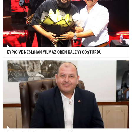
EYPİO VE NESLİHAN YILMAZ ÖREN KALE'Yİ COŞTURDU