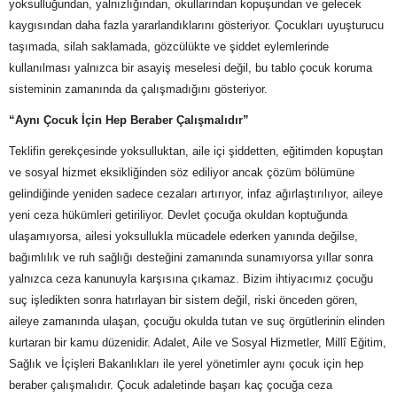
yoksulluğundan, yalnızlığından, okullarından kopuşundan ve gelecek
kaygısından daha fazla yararlandıklarını gösteriyor. Çocukları uyuşturucu
taşımada, silah saklamada, gözcülükte ve şiddet eylemlerinde
kullanılması yalnızca bir asayiş meselesi değil, bu tablo çocuk koruma
sisteminin zamanında da çalışmadığını gösteriyor.
“Aynı Çocuk İçin Hep Beraber Çalışmalıdır”
Teklifin gerekçesinde yoksulluktan, aile içi şiddetten, eğitimden kopuştan
ve sosyal hizmet eksikliğinden söz ediliyor ancak çözüm bölümüne
gelindiğinde yeniden sadece cezaları artırıyor, infaz ağırlaştırılıyor, aileye
yeni ceza hükümleri getiriliyor. Devlet çocuğa okuldan koptuğunda
ulaşamıyorsa, ailesi yoksullukla mücadele ederken yanında değilse,
bağımlılık ve ruh sağlığı desteğini zamanında sunamıyorsa yıllar sonra
yalnızca ceza kanunuyla karşısına çıkamaz. Bizim ihtiyacımız çocuğu
suç işledikten sonra hatırlayan bir sistem değil, riski önceden gören,
aileye zamanında ulaşan, çocuğu okulda tutan ve suç örgütlerinin elinden
kurtaran bir kamu düzenidir. Adalet, Aile ve Sosyal Hizmetler, Millî Eğitim,
Sağlık ve İçişleri Bakanlıkları ile yerel yönetimler aynı çocuk için hep
beraber çalışmalıdır. Çocuk adaletinde başarı kaç çocuğa ceza