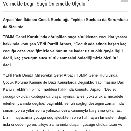
Vermekle Değil, Suçu Önlemekle Ölçülür
Arpacı’dan İktidara Çocuk Suçluluğu Tepkisi: Suçlusu da Sorumlusu
da Sizsiniz
TBMM Genel Kurulu'nda görüşülen suça sürüklenen çocuklar yasası
hakkında konuşan YENİ Partili Arpacı, “Çocuk adaletinde başarı kaç
çocuğa ceza verdiğimizle ve bunun ne kadar uzun olduğuyla ilgili
değil, kaç çocuğun suça sürüklenmesini önlediğimizle ölçülür”
dedi.
YENİ Parti Denizli Milletvekili Şeref Arpacı TBMM Genel Kurulu'nda,
Çocuk Koruma Kanunu ile Bazı Kanunlarda Değişiklik Yapılmasına Dair
Kanun Teklifi'nin birinci maddesi hakkında konuştu. Arpacı, “Devlet
çocuğa okuldan koptuğunda ulaşamıyorsa, ailesi yoksullukla mücadele
ederken yanında değilse, bağımlılık ve ruh sağlığı desteğini zamanında
sunamıyorsa yıllar sonra yalnızca ceza kanunuyla karşısına çıkamaz.
Bizim ihtiyacımız çocuğu suç işledikten sonra hatırlayan bir sistem değil,
riski önceden gören, aileye zamanında ulaşan, çocuğu okulda tutan ve