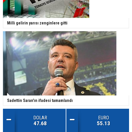
Milli gelirin yarısı zenginlere gitti
Sadettin Saran'ın ifadesi tamamlandı
DOLAR
EURO
47.68
55.13