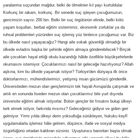
yaralanma suçundan mağdur, belki de ölmekten kıl payı kurtuldular.
Korkunç bir rakam, korkunç. Bir senede suç işleyen çocuğumuzun,
gencimizin sayısı 200 bin. Belki bir suç örgütünün elinde, belki kötü
yaşam koşulları, berbat eğitim sistemimiz, ekonomik zorluklar ya da
ruhsal problemleri yüzünden suç işlemiş yüz binlerce çocuğumuz var. Biz
bu ülkede nasıl yaşayacağız? Hangi aile sokak güvenliği olmadığı bir
ülkede evladını başka bir şehirde eğitim almaya gönderebilecek? Birçok
aile çocukları hayal ettiği okulu kazandığı hâlde özellikle büyükşehirlerde
okumasını istemiyor. Çocuklarımızı nasıl bir geleceğe hazırlıyoruz? Allah
aşkına, kim bu ülkede yaşamak istiyor? Türkiye'den dünyaya ilk önce
doktorlarımızı, mühendislerimizi, yetişmiş insan gücümüzü gönderdik.
Üniversiteden mezun olan gençlerimizin tek hayali Avrupa'da çalışmak ve
artık en sonunda liseden mezun olan çocuklarımız bile yurt dışında
üniversite eğitimi almak istiyorlar. Bütün gençler bir fırsatını bulup ülkeyi
terk etmek istiyor, farkında mısınız? Geleceğimiz gidiyor ve giden geri
gelmiyor. Yirmi yılda ülkeyi derin yoksulluğa sürükleyen, hukuku keyfî
uygulamalarla işlemez hâle getiren, düşünce, ifade ve sosyal medya
özgürlüğünü ortadan kaldıran sizsiniz. Uyuşturucu baronları başta olmak