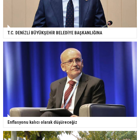
T.C. DENİZLİ BÜYÜKŞEHİR BELEDİYE BAŞKANLIĞINA
Enflasyonu kalıcı olarak düşüreceğiz