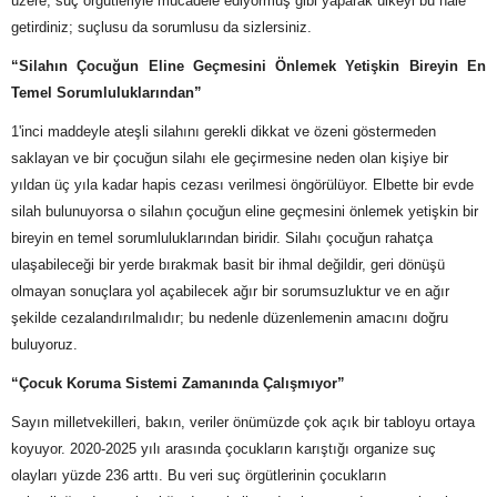
üzere, suç örgütleriyle mücadele ediyormuş gibi yaparak ülkeyi bu hâle
getirdiniz; suçlusu da sorumlusu da sizlersiniz.
“Silahın Çocuğun Eline Geçmesini Önlemek Yetişkin Bireyin En
Temel Sorumluluklarından”
1'inci maddeyle ateşli silahını gerekli dikkat ve özeni göstermeden
saklayan ve bir çocuğun silahı ele geçirmesine neden olan kişiye bir
yıldan üç yıla kadar hapis cezası verilmesi öngörülüyor. Elbette bir evde
silah bulunuyorsa o silahın çocuğun eline geçmesini önlemek yetişkin bir
bireyin en temel sorumluluklarından biridir. Silahı çocuğun rahatça
ulaşabileceği bir yerde bırakmak basit bir ihmal değildir, geri dönüşü
olmayan sonuçlara yol açabilecek ağır bir sorumsuzluktur ve en ağır
şekilde cezalandırılmalıdır; bu nedenle düzenlemenin amacını doğru
buluyoruz.
“Çocuk Koruma Sistemi Zamanında Çalışmıyor”
Sayın milletvekilleri, bakın, veriler önümüzde çok açık bir tabloyu ortaya
koyuyor. 2020-2025 yılı arasında çocukların karıştığı organize suç
olayları yüzde 236 arttı. Bu veri suç örgütlerinin çocukların