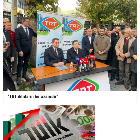
“TRT iktidarın borazanıdır”