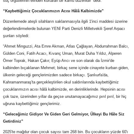
suç örgütlerinin elinden kurtaran bir kamu düzenidir” dedi.
“Kaybettiğimiz Çocuklarımızın Acısı Hâlâ Kalbimizde”
Düzenlemede ateşli silahların saklanmasıyla ilgili 1'inci maddesi üzerine
değerlendirmelerde bulunan YENİ Parti Denizli Milletvekili Şeref Arpacı
şunları söyledi:
“Ahmet Minguzzi, Ata Emre Akman, Atlas Çağlayan, Abdurrahman Balcı,
Gülden Coni, Fatih Acacı, Kıvanç Uman, Murat Duha Yıldız, Alperen
Ömer Toprak, Hakan Çakır, Eyüp Arıcı ve son olarak da İzmir'de
kalbinden bıçaklanan Mehmet; birkaç sene içinde cinayete kurban giden,
ülkenin geleceği gençlerimizden sadece birkaçı. Şanlıurfa'da,
Kahramanmaraş'ta gerçekleştirilen okul saldırılarında kaybettiğimiz
çocuklarımızın acısı hâlâ kalbimizde, en derinliklerinde. Hepsinin acısı
çok taze, üzerinden yıllar da geçse unutamayacağımız pırıl pırıl, bir hiç
uğruna kaybettiğimiz gençlerimiz.
“Geleceğimiz Gidiyor Ve Giden Geri Gelmiyor, Ülkeyi Bu Hâle Siz
Getirdiniz”
2025'te mağdur olan çocuk sayısı tam 268 bin. Bu çocukların yüzde 60'ı