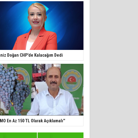
niz Doğan CHP'de Kalacağım Dedi
TMO En Az 150 TL Olarak Açıklamalı''