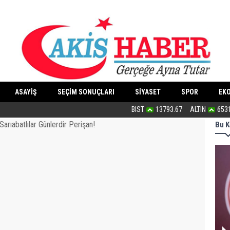
ASAYİŞ
SEÇİM SONUÇLARI
SİYASET
SPOR
EK
“Dindar/muhafazakâr”ların ahlakı nede
BIST
13793.67
ALTIN
653
Bu K