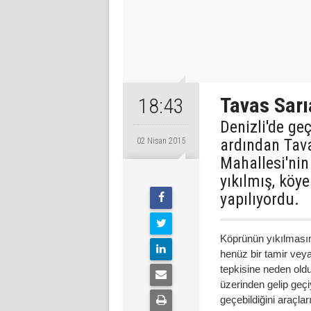
Tavas Sarı
18:43
Denizli'de g
ardından Tava
02 Nisan 2015
Mahallesi'nin
yıkılmış, köy
yapılıyordu.
Köprünün yıkılmasın
henüz bir tamir vey
tepkisine neden oldu
üzerinden gelip geçi
geçebildiğini araçla