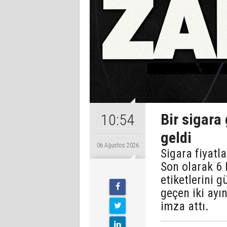
Bir sigara
10:54
geldi
06 Ağustos 2026
Sigara fiyatl
Son olarak 6 
etiketlerini 
geçen iki ayı
imza attı.