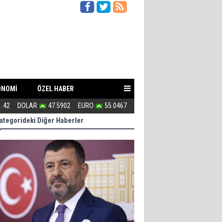
ONOMİ
ÖZEL HABER
n zayıf?
1.42
DOLAR
47.5902
EURO
55.0467
154 kaçak villa ile 3 milyarlık ra
ategorideki Diğer Haberler