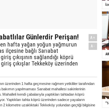
İz
abatlılar Günlerdir Perişan!
A+
eçen hafta yağan yoğun yağmurun
A-
s ilçesine bağlı Sarıabat
AK
 giriş çıkışının sağlandığı köprü
e giriş çıkışlar Tekkeköy üzerinden
ın üzerinden 1 hafta geçmesine rağmen yetkililer tarafından
a bakımın yapılmaması Sarıabat mahallesi sakinlerinin
. Mahalleli kendi çabalarıyla yaptıkları tahtadan köprü
yor. Yaptıkları tahta köprü üzerinden sadece yayaların
“1
rın 2 kilometre uzaklıktaki Tekkeköy yolundan geçtiği bilgisine