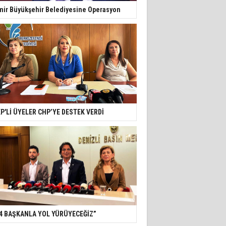
mir Büyükşehir Belediyesine Operasyon
P'Lİ ÜYELER CHP’YE DESTEK VERDİ
4 BAŞKANLA YOL YÜRÜYECEĞİZ”