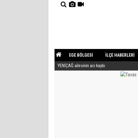
EGE BÖLGESİ
İLÇE HABERLERİ
YENİÇAĞ ailesinin acı kaybı
YAZARLAR
GÜNDEM